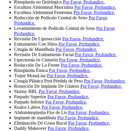
Rinoplastia no Quirúrgica
Por Favor, Profundice.
Escultura Abdominal Masculina
Por Favor, Profundice.
Escultura Abdominal Femenina
Por Favor, Profundice.
Reducción de Pedículo Central de Seno
Por Favor,
Profundice.
Levantamiento de Pedículo Central de Seno
Por Favor,
Profundice.
Revisión De Liposucción
Por Favor, Profundice.
Estiramiento Con Hilos
Por Favor, Profundice.
Cirugía de Mandíbula
Por Favor, Profundice.
Revisión De Estiramiento Facial
Por Favor, Profundice.
Lipectomía en Cinturón
Por Favor, Profundice.
Reducción De La Frente
Por Favor, Profundice.
Rinoplastia Étnica
Por Favor, Profundice.
Toque MonaLisa
Por Favor, Profundice.
Cirugía Plástica Post Pérdida de Peso
Por Favor, Profundice.
Remoción De Implante De Gluteos
Por Favor, Profundice.
Skinny BBL
Por Favor, Profundice.
Parpado Superior
Por Favor, Profundice.
Parpado Inferior
Por Favor, Profundice.
Realce Labios
Por Favor, Profundice.
Abdominoplastia Flor de Lis
Por Favor, Profundice.
Implante de mandibula
Por Favor, Profundice.
Eliminación De Grasa Bucal
Por Favor, Profundice.
Daddy Makeover
Por Favor, Profundice.