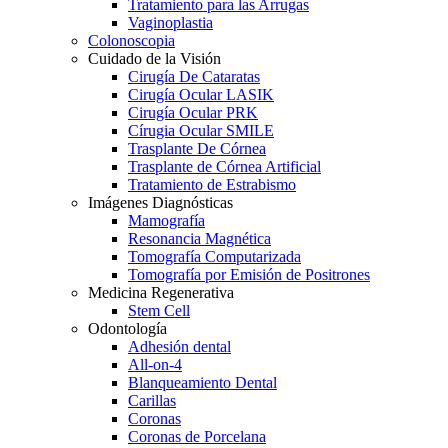
Tratamiento para las Arrugas
Vaginoplastia
Colonoscopia
Cuidado de la Visión
Cirugía De Cataratas
Cirugía Ocular LASIK
Cirugía Ocular PRK
Círugia Ocular SMILE
Trasplante De Córnea
Trasplante de Córnea Artificial
Tratamiento de Estrabismo
Imágenes Diagnósticas
Mamografía
Resonancia Magnética
Tomografía Computarizada
Tomografía por Emisión de Positrones
Medicina Regenerativa
Stem Cell
Odontología
Adhesión dental
All-on-4
Blanqueamiento Dental
Carillas
Coronas
Coronas de Porcelana