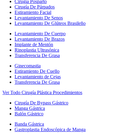
Cirugía Posparto
Cirugía De Párpados
Estiramiento Facial
Levantamiento De Senos
Levantamiento De Glúteos Brasileño
Levantamiento De Cuerpo
Levantamiento De Brazos
Implante de Mentón
Rinoplastia Ultrasónica
Transferencia De Grasa
Ginecomastia
Estiramiento De Cuello
Levantamiento de Cejas
Transferencia De Grasa
Ver Todo Cirugía Plástica Procedimientos
Cirugía De Bypass Gástrico
Manga Gástrica
Balón Gástrico
Banda Gástrica
Gastroplastia Endoscópica de Manga