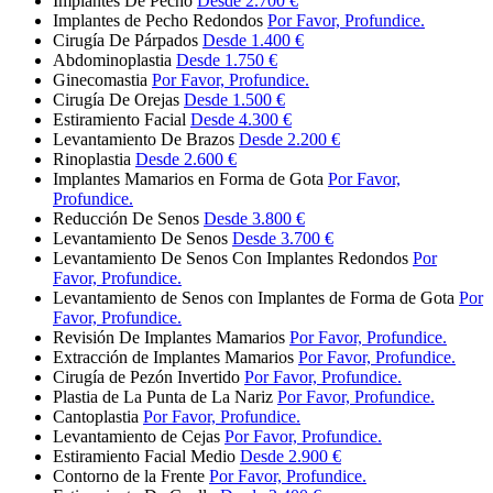
Implantes De Pecho
Desde 2.700 €
Implantes de Pecho Redondos
Por Favor, Profundice.
Cirugía De Párpados
Desde 1.400 €
Abdominoplastia
Desde 1.750 €
Ginecomastia
Por Favor, Profundice.
Cirugía De Orejas
Desde 1.500 €
Estiramiento Facial
Desde 4.300 €
Levantamiento De Brazos
Desde 2.200 €
Rinoplastia
Desde 2.600 €
Implantes Mamarios en Forma de Gota
Por Favor,
Profundice.
Reducción De Senos
Desde 3.800 €
Levantamiento De Senos
Desde 3.700 €
Levantamiento De Senos Con Implantes Redondos
Por
Favor, Profundice.
Levantamiento de Senos con Implantes de Forma de Gota
Por
Favor, Profundice.
Revisión De Implantes Mamarios
Por Favor, Profundice.
Extracción de Implantes Mamarios
Por Favor, Profundice.
Cirugía de Pezón Invertido
Por Favor, Profundice.
Plastia de La Punta de La Nariz
Por Favor, Profundice.
Cantoplastia
Por Favor, Profundice.
Levantamiento de Cejas
Por Favor, Profundice.
Estiramiento Facial Medio
Desde 2.900 €
Contorno de la Frente
Por Favor, Profundice.