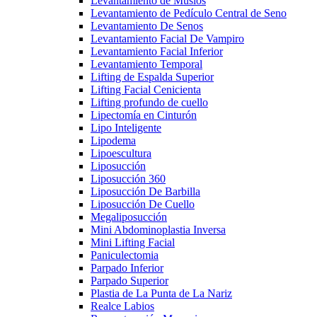
Levantamiento de Muslos
Levantamiento de Pedículo Central de Seno
Levantamiento De Senos
Levantamiento Facial De Vampiro
Levantamiento Facial Inferior
Levantamiento Temporal
Lifting de Espalda Superior
Lifting Facial Cenicienta
Lifting profundo de cuello
Lipectomía en Cinturón
Lipo Inteligente
Lipodema
Lipoescultura
Liposucción
Liposucción 360
Liposucción De Barbilla
Liposucción De Cuello
Megaliposucción
Mini Abdominoplastia Inversa
Mini Lifting Facial
Paniculectomia
Parpado Inferior
Parpado Superior
Plastia de La Punta de La Nariz
Realce Labios