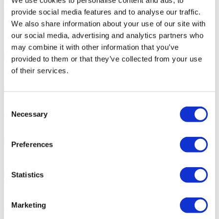
We use cookies to personalise content and ads, to
Acreditaciones
provide social media features and to analyse our traffic.
We also share information about your use of our site with
FLYMEDI LE AYUDA
our social media, advertising and analytics partners who
¿Cómo puede FLYMEDI ayudarme?
may combine it with other information that you’ve
provided to them or that they’ve collected from your use
of their services.
Asistencia Personalizada 24/7 Durante Su Viaje
Consent
Necessary
Opciones de Paquetes de Tratamiento Médico Todo Incluido a la
Selection
Medida
Preferences
Descuentos Especiales & Beneficios para Pacientes de FlyMedi
Statistics
Consejos Acertados por parte de Asesores Eperimentados en el
Marketing
Cuidado de su Salud