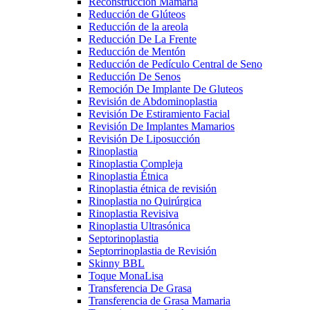
Reconstrucción Mamaria
Reducción de Glúteos
Reducción de la areola
Reducción De La Frente
Reducción de Mentón
Reducción de Pedículo Central de Seno
Reducción De Senos
Remoción De Implante De Gluteos
Revisión de Abdominoplastia
Revisión De Estiramiento Facial
Revisión De Implantes Mamarios
Revisión De Liposucción
Rinoplastia
Rinoplastia Compleja
Rinoplastia Étnica
Rinoplastia étnica de revisión
Rinoplastia no Quirúrgica
Rinoplastia Revisiva
Rinoplastia Ultrasónica
Septorinoplastia
Septorrinoplastia de Revisión
Skinny BBL
Toque MonaLisa
Transferencia De Grasa
Transferencia de Grasa Mamaria