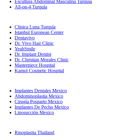
Escultura Abdominal Masculina Turquía
All-on-4 Turquía
Clínicas Populares
Clinica Luna Turquía
Istanbul European Center
Dentavivo
Dr. Vivo Hair Clinic
YeahSmile
Dr. Implant Dentist
Dr. Christian Morales Clinic
Masterpiece Hospital
Kamol Cosmetic Hospital
Tratamientos Populares en Mexico
Implantes Dentales Mexico
Abdominoplastia Mexico
Cirugía Posparto Mexico
Implantes De Pecho Mexico
Liposucción Mexico
Tratamientos Populares en Thailand
Rinoplastia Thailand