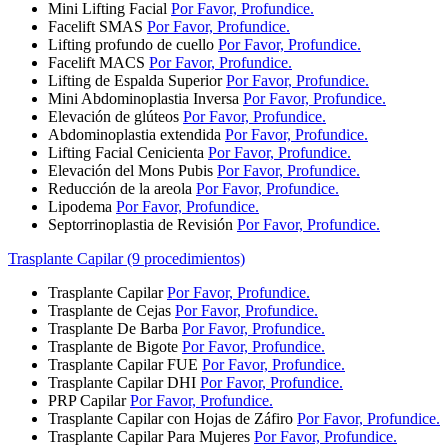
Mini Lifting Facial
Por Favor, Profundice.
Facelift SMAS
Por Favor, Profundice.
Lifting profundo de cuello
Por Favor, Profundice.
Facelift MACS
Por Favor, Profundice.
Lifting de Espalda Superior
Por Favor, Profundice.
Mini Abdominoplastia Inversa
Por Favor, Profundice.
Elevación de glúteos
Por Favor, Profundice.
Abdominoplastia extendida
Por Favor, Profundice.
Lifting Facial Cenicienta
Por Favor, Profundice.
Elevación del Mons Pubis
Por Favor, Profundice.
Reducción de la areola
Por Favor, Profundice.
Lipodema
Por Favor, Profundice.
Septorrinoplastia de Revisión
Por Favor, Profundice.
Trasplante Capilar (9 procedimientos)
Trasplante Capilar
Por Favor, Profundice.
Trasplante de Cejas
Por Favor, Profundice.
Trasplante De Barba
Por Favor, Profundice.
Trasplante de Bigote
Por Favor, Profundice.
Trasplante Capilar FUE
Por Favor, Profundice.
Trasplante Capilar DHI
Por Favor, Profundice.
PRP Capilar
Por Favor, Profundice.
Trasplante Capilar con Hojas de Záfiro
Por Favor, Profundice.
Trasplante Capilar Para Mujeres
Por Favor, Profundice.