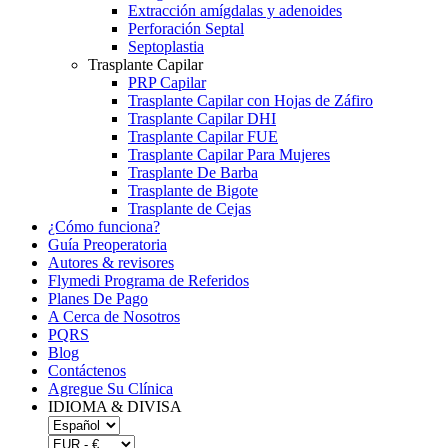
Extracción amígdalas y adenoides
Perforación Septal
Septoplastia
Trasplante Capilar
PRP Capilar
Trasplante Capilar con Hojas de Záfiro
Trasplante Capilar DHI
Trasplante Capilar FUE
Trasplante Capilar Para Mujeres
Trasplante De Barba
Trasplante de Bigote
Trasplante de Cejas
¿Cómo funciona?
Guía Preoperatoria
Autores & revisores
Flymedi Programa de Referidos
Planes De Pago
A Cerca de Nosotros
PQRS
Blog
Contáctenos
Agregue Su Clínica
IDIOMA & DIVISA