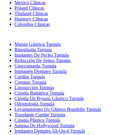
Mexico Clínicas
Poland Clínicas
Thailand Clínicas
Hungary Clínicas
Colombia Clínicas
Tratamientos Populares en Turquia
Manga Gástrica Turquía
Rinoplastia Turquía
Implantes De Pecho Turquía
Reducción De Senos Turquía
Ginecomastia Turquía
Implantes Dentales Turquía
Carillas Turquía
Coronas Turquía
Liposucción Turquía
Cirugía Bariátrica Turquía
Cirugía De Bypass Gástrico Turquía
Odontología Turquía
Levantamiento De Glúteos Brasileño Turquía
Trasplante Capilar Turquía
Cirugía Plástica Turquía
Sonrisa De Hollywood Turquía
Implantes Dentales All-On-6 Turquía