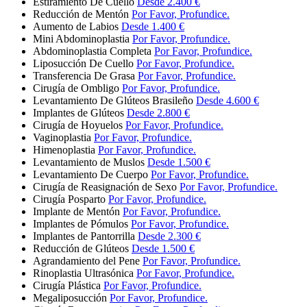
Estiramiento De Cuello
Desde 2.400 €
Reducción de Mentón
Por Favor, Profundice.
Aumento de Labios
Desde 1.400 €
Mini Abdominoplastia
Por Favor, Profundice.
Abdominoplastia Completa
Por Favor, Profundice.
Liposucción De Cuello
Por Favor, Profundice.
Transferencia De Grasa
Por Favor, Profundice.
Cirugía de Ombligo
Por Favor, Profundice.
Levantamiento De Glúteos Brasileño
Desde 4.600 €
Implantes de Glúteos
Desde 2.800 €
Cirugía de Hoyuelos
Por Favor, Profundice.
Vaginoplastia
Por Favor, Profundice.
Himenoplastia
Por Favor, Profundice.
Levantamiento de Muslos
Desde 1.500 €
Levantamiento De Cuerpo
Por Favor, Profundice.
Cirugía de Reasignación de Sexo
Por Favor, Profundice.
Cirugía Posparto
Por Favor, Profundice.
Implante de Mentón
Por Favor, Profundice.
Implantes de Pómulos
Por Favor, Profundice.
Implantes de Pantorrilla
Desde 2.300 €
Reducción de Glúteos
Desde 1.500 €
Agrandamiento del Pene
Por Favor, Profundice.
Rinoplastia Ultrasónica
Por Favor, Profundice.
Cirugía Plástica
Por Favor, Profundice.
Megaliposucción
Por Favor, Profundice.