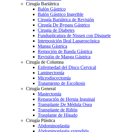
Cirugía Bariátrica
Balón Gástrico
Balón Gástrico Ingerible
Cirugía Bariátrica de Revisión
Cirugía De Bypass Gástrico
Cirugia de Diabetes
Funduplicatura de Nissen con Disquete
Interposición IIeal Laparoscópica
Manga Gástrica
Remoción de Banda Gástrica
Revisión de Manga Gástrica
Cirugía de Columna
Enfermedad del Disco Cervical
Laminectomía
Microdiscectomía
Tratamiento de Escoliosis
Cirugía General
Mastectomía
Reparación de Hernia Inguinal
Transplante De Médula Osea
Transplante de Riñón
Trasplante de Hígado
Cirugía Plástica
Abdominoplastia
Abdominoplastia extendida