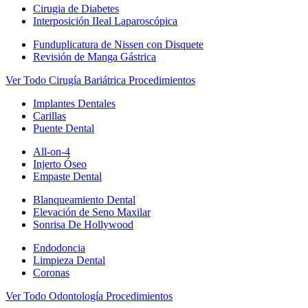
Cirugia de Diabetes
Interposición IIeal Laparoscópica
Funduplicatura de Nissen con Disquete
Revisión de Manga Gástrica
Ver Todo Cirugía Bariátrica Procedimientos
Implantes Dentales
Carillas
Puente Dental
All-on-4
Injerto Óseo
Empaste Dental
Blanqueamiento Dental
Elevación de Seno Maxilar
Sonrisa De Hollywood
Endodoncia
Limpieza Dental
Coronas
Ver Todo Odontología Procedimientos