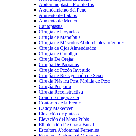
Abdominoplastia Flor de Lis
Agrandamiento del Pene
Aumento de Labios
Aumento de Mentón
Cantoplastia
Cirugía de Hoyuelos
Cirugía de Mandíbula
Cirugía de Músculos Abdominales Inferiores
Cirugía de Ojos Almendrados
Cirugía de Ombligo
Cirugía De Orejas
Cirugía De Párpados
Cirugía de Pezón Invertido
Cirugía de Reasignación de Sexo
Cirugía Plástica Post Pérdida de Peso
Cirugía Posparto
Cirugía Reconstructiva
Condrolaringoplastia
Contorno de la Frente
Daddy Makeover
Elevación de glúteos
Elevación del Mons Pubis
Eliminación De Grasa Bucal
Escultura Abdominal Femenina
Escultura Abdominal Masculina