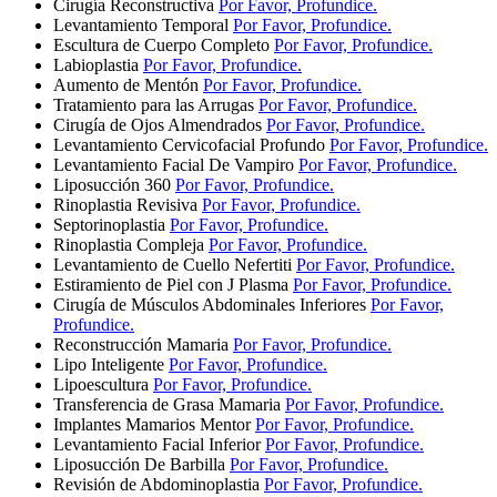
Cirugía Reconstructiva
Por Favor, Profundice.
Levantamiento Temporal
Por Favor, Profundice.
Escultura de Cuerpo Completo
Por Favor, Profundice.
Labioplastia
Por Favor, Profundice.
Aumento de Mentón
Por Favor, Profundice.
Tratamiento para las Arrugas
Por Favor, Profundice.
Cirugía de Ojos Almendrados
Por Favor, Profundice.
Levantamiento Cervicofacial Profundo
Por Favor, Profundice.
Levantamiento Facial De Vampiro
Por Favor, Profundice.
Liposucción 360
Por Favor, Profundice.
Rinoplastia Revisiva
Por Favor, Profundice.
Septorinoplastia
Por Favor, Profundice.
Rinoplastia Compleja
Por Favor, Profundice.
Levantamiento de Cuello Nefertiti
Por Favor, Profundice.
Estiramiento de Piel con J Plasma
Por Favor, Profundice.
Cirugía de Músculos Abdominales Inferiores
Por Favor,
Profundice.
Reconstrucción Mamaria
Por Favor, Profundice.
Lipo Inteligente
Por Favor, Profundice.
Lipoescultura
Por Favor, Profundice.
Transferencia de Grasa Mamaria
Por Favor, Profundice.
Implantes Mamarios Mentor
Por Favor, Profundice.
Levantamiento Facial Inferior
Por Favor, Profundice.
Liposucción De Barbilla
Por Favor, Profundice.
Revisión de Abdominoplastia
Por Favor, Profundice.