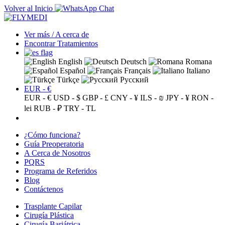
Volver al Inicio
Ver más / A cerca de
Encontrar Tratamientos
English
Deutsch
Romana
Español
Français
Italiano
Türkçe
Русский
EUR - €
EUR - €
USD - $
GBP - £
CNY - ¥
ILS - ₪
JPY - ¥
RON -
lei
RUB - ₽
TRY - TL
¿Cómo funciona?
Guía Preoperatoria
A Cerca de Nosotros
PQRS
Programa de Referidos
Blog
Contáctenos
Trasplante Capilar
Cirugía Plástica
Cirugía Bariátrica