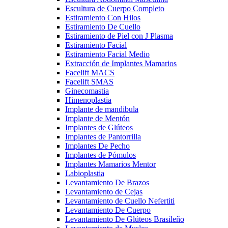
Escultura de Cuerpo Completo
Estiramiento Con Hilos
Estiramiento De Cuello
Estiramiento de Piel con J Plasma
Estiramiento Facial
Estiramiento Facial Medio
Extracción de Implantes Mamarios
Facelift MACS
Facelift SMAS
Ginecomastia
Himenoplastia
Implante de mandibula
Implante de Mentón
Implantes de Glúteos
Implantes de Pantorrilla
Implantes De Pecho
Implantes de Pómulos
Implantes Mamarios Mentor
Labioplastia
Levantamiento De Brazos
Levantamiento de Cejas
Levantamiento de Cuello Nefertiti
Levantamiento De Cuerpo
Levantamiento De Glúteos Brasileño