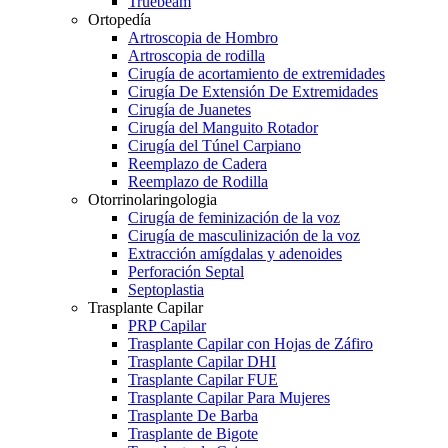
Truebeam
Ortopedía
Artroscopia de Hombro
Artroscopia de rodilla
Cirugía de acortamiento de extremidades
Cirugía De Extensión De Extremidades
Cirugía de Juanetes
Cirugía del Manguito Rotador
Cirugía del Túnel Carpiano
Reemplazo de Cadera
Reemplazo de Rodilla
Otorrinolaringologia
Cirugía de feminización de la voz
Cirugía de masculinización de la voz
Extracción amígdalas y adenoides
Perforación Septal
Septoplastia
Trasplante Capilar
PRP Capilar
Trasplante Capilar con Hojas de Záfiro
Trasplante Capilar DHI
Trasplante Capilar FUE
Trasplante Capilar Para Mujeres
Trasplante De Barba
Trasplante de Bigote