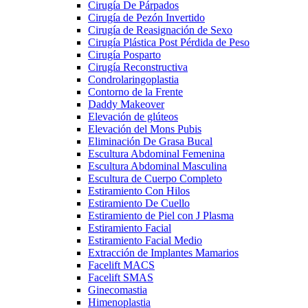
Cirugía De Párpados
Cirugía de Pezón Invertido
Cirugía de Reasignación de Sexo
Cirugía Plástica Post Pérdida de Peso
Cirugía Posparto
Cirugía Reconstructiva
Condrolaringoplastia
Contorno de la Frente
Daddy Makeover
Elevación de glúteos
Elevación del Mons Pubis
Eliminación De Grasa Bucal
Escultura Abdominal Femenina
Escultura Abdominal Masculina
Escultura de Cuerpo Completo
Estiramiento Con Hilos
Estiramiento De Cuello
Estiramiento de Piel con J Plasma
Estiramiento Facial
Estiramiento Facial Medio
Extracción de Implantes Mamarios
Facelift MACS
Facelift SMAS
Ginecomastia
Himenoplastia