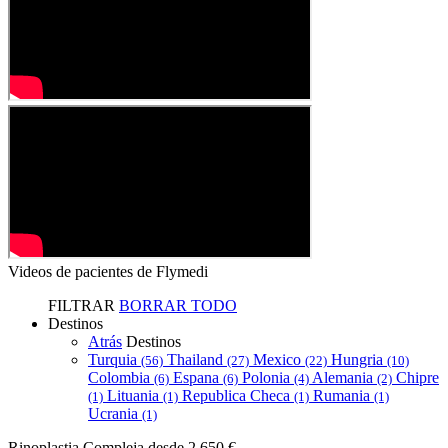
Videos de pacientes de Flymedi
FILTRAR
BORRAR TODO
Destinos
Atrás
Destinos
Turquia
Thailand
Mexico
Hungria
(56)
(27)
(22)
(10)
Colombia
Espana
Polonia
Alemania
Chipre
(6)
(6)
(4)
(2)
Lituania
Republica Checa
Rumania
(1)
(1)
(1)
(1)
Ucrania
(1)
Rinoplastia Compleja
desde 2.650 €