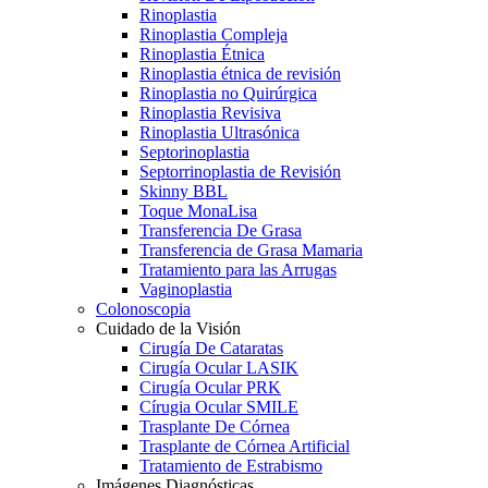
Rinoplastia
Rinoplastia Compleja
Rinoplastia Étnica
Rinoplastia étnica de revisión
Rinoplastia no Quirúrgica
Rinoplastia Revisiva
Rinoplastia Ultrasónica
Septorinoplastia
Septorrinoplastia de Revisión
Skinny BBL
Toque MonaLisa
Transferencia De Grasa
Transferencia de Grasa Mamaria
Tratamiento para las Arrugas
Vaginoplastia
Colonoscopia
Cuidado de la Visión
Cirugía De Cataratas
Cirugía Ocular LASIK
Cirugía Ocular PRK
Círugia Ocular SMILE
Trasplante De Córnea
Trasplante de Córnea Artificial
Tratamiento de Estrabismo
Imágenes Diagnósticas