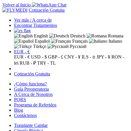
Volver al Inicio
Cotización Gratuita
Ver más / A cerca de
Encontrar Tratamientos
English
Deutsch
Romana
Español
Français
Italiano
Türkçe
Русский
EUR - €
EUR - €
USD - $
GBP - £
CNY - ¥
ILS - ₪
JPY - ¥
RON -
lei
RUB - ₽
TRY - TL
Cotización Gratuita
¿Cómo funciona?
Guía Preoperatoria
A Cerca de Nosotros
PQRS
Programa de Referidos
Blog
Contáctenos
Trasplante Capilar
Cirugía Plástica