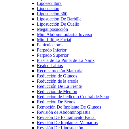
Lipoescultura
Liposucción
Liposucción 360
Liposucción De Barbilla
Liposucción De Cuello
Megaliposucción
Mini Abdominoplastia Inversa
Mini Lifting Facial
Paniculectomia
Parpado Inferior
Parpado Superior
Plastia de La Punta de La Nariz
Realce Labios
Reconstrucción Mamaria
Reducción de Glúteos
Reducción de la areola
Reducción De La Frente
Reducción de Mentón
Reducción de Pedículo Central de Seno
Reducción De Senos
Remoción De Implante De Gluteos
Revisión de Abdominoplastia
Revisión De Estiramiento Facial
Revisión De Implantes Mamarios
Revisión De Liposucción