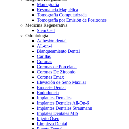
Mamografía
Resonancia Magnética
Tomografía Computarizada
Tomografía por Emisión de Positrones
Medicina Regenerativa
Stem Cell
Odontología
Adhesión dental
All-on-4
Blanqueamiento Dental
Carillas
Coronas
Coronas de Porcelana
Coronas De Zirconio
Coronas Emax
Elevación de Seno Maxilar
Empaste Dental
Endodoncia
Implantes Dentales
Implantes Dentales All-On-6
Implantes Dentales Straumann
Implates Dentales MIS
Injerto Óseo
Limpieza Dental
Puente Dental