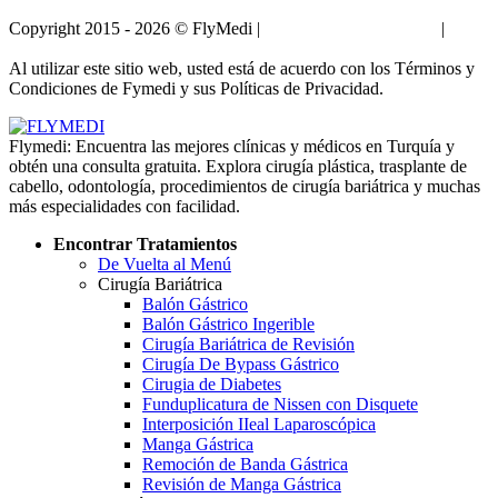
Copyright 2015 - 2026 © FlyMedi |
Términos y Condiciones
|
Políticas de Privacidad
Al utilizar este sitio web, usted está de acuerdo con los Términos y
Condiciones de Fymedi y sus Políticas de Privacidad.
Flymedi: Encuentra las mejores clínicas y médicos en Turquía y
obtén una consulta gratuita. Explora cirugía plástica, trasplante de
cabello, odontología, procedimientos de cirugía bariátrica y muchas
más especialidades con facilidad.
Encontrar Tratamientos
De Vuelta al Menú
Cirugía Bariátrica
Balón Gástrico
Balón Gástrico Ingerible
Cirugía Bariátrica de Revisión
Cirugía De Bypass Gástrico
Cirugia de Diabetes
Funduplicatura de Nissen con Disquete
Interposición IIeal Laparoscópica
Manga Gástrica
Remoción de Banda Gástrica
Revisión de Manga Gástrica