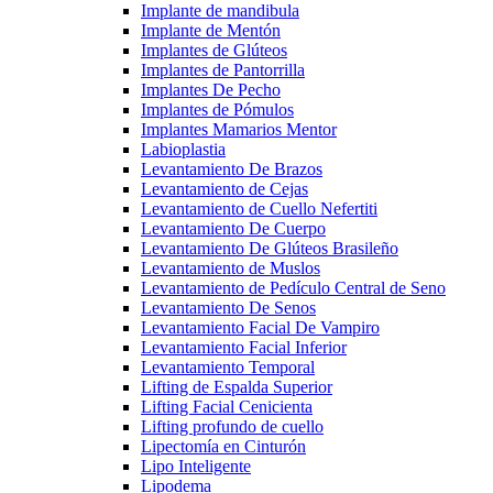
Implante de mandibula
Implante de Mentón
Implantes de Glúteos
Implantes de Pantorrilla
Implantes De Pecho
Implantes de Pómulos
Implantes Mamarios Mentor
Labioplastia
Levantamiento De Brazos
Levantamiento de Cejas
Levantamiento de Cuello Nefertiti
Levantamiento De Cuerpo
Levantamiento De Glúteos Brasileño
Levantamiento de Muslos
Levantamiento de Pedículo Central de Seno
Levantamiento De Senos
Levantamiento Facial De Vampiro
Levantamiento Facial Inferior
Levantamiento Temporal
Lifting de Espalda Superior
Lifting Facial Cenicienta
Lifting profundo de cuello
Lipectomía en Cinturón
Lipo Inteligente
Lipodema