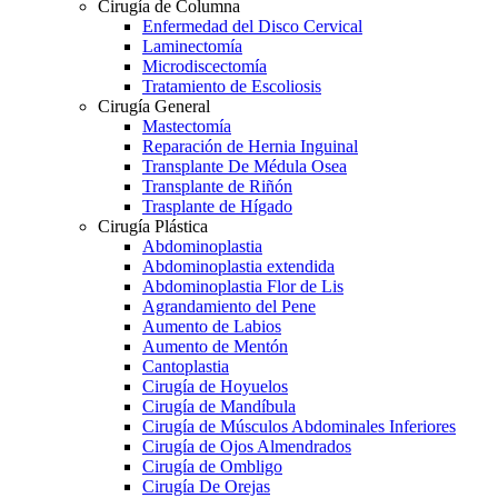
Cirugía de Columna
Enfermedad del Disco Cervical
Laminectomía
Microdiscectomía
Tratamiento de Escoliosis
Cirugía General
Mastectomía
Reparación de Hernia Inguinal
Transplante De Médula Osea
Transplante de Riñón
Trasplante de Hígado
Cirugía Plástica
Abdominoplastia
Abdominoplastia extendida
Abdominoplastia Flor de Lis
Agrandamiento del Pene
Aumento de Labios
Aumento de Mentón
Cantoplastia
Cirugía de Hoyuelos
Cirugía de Mandíbula
Cirugía de Músculos Abdominales Inferiores
Cirugía de Ojos Almendrados
Cirugía de Ombligo
Cirugía De Orejas