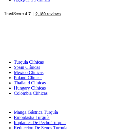
Destinos Populares
Turquía Clínicas
Spain Clínicas
Mexico Clínicas
Poland Clínicas
Thailand Clínicas
Hungary Clínicas
Colombia Clínicas
Tratamientos Populares en Turquia
Manga Gástrica Turquía
Rinoplastia Turquía
Implantes De Pecho Turquía
Reducción De Senos Turquía