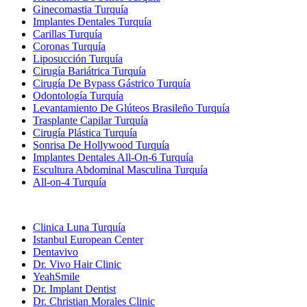
Ginecomastia Turquía
Implantes Dentales Turquía
Carillas Turquía
Coronas Turquía
Liposucción Turquía
Cirugía Bariátrica Turquía
Cirugía De Bypass Gástrico Turquía
Odontología Turquía
Levantamiento De Glúteos Brasileño Turquía
Trasplante Capilar Turquía
Cirugía Plástica Turquía
Sonrisa De Hollywood Turquía
Implantes Dentales All-On-6 Turquía
Escultura Abdominal Masculina Turquía
All-on-4 Turquía
Clínicas Populares
Clinica Luna Turquía
Istanbul European Center
Dentavivo
Dr. Vivo Hair Clinic
YeahSmile
Dr. Implant Dentist
Dr. Christian Morales Clinic