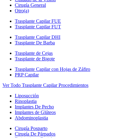
Cirugía General
Otro(a)
Trasplante Capilar FUE
Trasplante Capilar FUT
Trasplante Capilar DHI
Trasplante De Barba
Trasplante de Cejas
Trasplante de Bigote
Trasplante Capilar con Hojas de Záfiro
PRP Capilar
Ver Todo Trasplante Capilar Procedimientos
Liposucción
Rinoplastia
Implantes De Pecho
Implantes de Glúteos
Abdominoplastia
Cirugía Posparto
Cirugía De Párpados