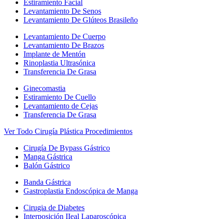
Estiramiento Facial
Levantamiento De Senos
Levantamiento De Glúteos Brasileño
Levantamiento De Cuerpo
Levantamiento De Brazos
Implante de Mentón
Rinoplastia Ultrasónica
Transferencia De Grasa
Ginecomastia
Estiramiento De Cuello
Levantamiento de Cejas
Transferencia De Grasa
Ver Todo Cirugía Plástica Procedimientos
Cirugía De Bypass Gástrico
Manga Gástrica
Balón Gástrico
Banda Gástrica
Gastroplastia Endoscópica de Manga
Cirugia de Diabetes
Interposición IIeal Laparoscópica