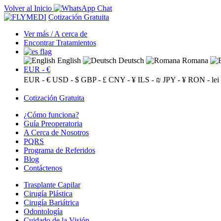
Volver al Inicio
Cotización Gratuita
Ver más / A cerca de
Encontrar Tratamientos
English
Deutsch
Romana
EUR - €
EUR - €
USD - $
GBP - £
CNY - ¥
ILS - ₪
JPY - ¥
RON - lei
Cotización Gratuita
¿Cómo funciona?
Guía Preoperatoria
A Cerca de Nosotros
PQRS
Programa de Referidos
Blog
Contáctenos
Trasplante Capilar
Cirugía Plástica
Cirugía Bariátrica
Odontología
Cuidado de la Visión