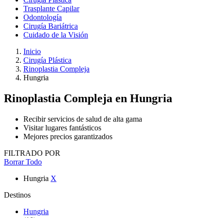
Trasplante Capilar
Odontología
Cirugía Bariátrica
Cuidado de la Visión
Inicio
Cirugía Plástica
Rinoplastia Compleja
Hungria
Rinoplastia Compleja
en Hungria
Recibir servicios de salud de alta gama
Visitar lugares fantásticos
Mejores precios garantizados
FILTRADO POR
Borrar Todo
Hungria
X
Destinos
Hungria