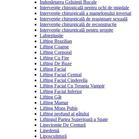
Îndepărtarea Grăsimii Bucale
Intervenție chirugicală pentru ochi de migdale
Intervenție chirurgicală a mamelonului inversat
Intervenție chirurgicală de reasignare sexuală
Intervenție chirurgicală de reconstrucție
Intervenție chirurgicală pentru gropițe
Labieplastie
Lifting Brazilian
Lifting Coapse
Lifting Corporal
Lifting Cu Fire
Lifting De Buze
Lifting Facial
Lifting Facial Central
Lifting Facial Cinderella
Lifting Facial Cu Terapia Vampir
Lifting Facial Inferior
Lifting Gât
Lifting Mamar
Lifting Mons Pubis
Lifting profund al gâtului
Liftingul Partea Superioară a Spate
Lipectomie De Centură
Lipedemă
Liposculptură