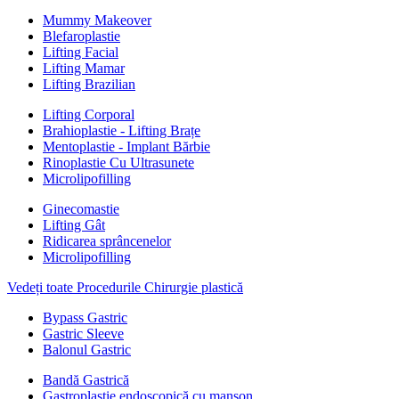
Mummy Makeover
Blefaroplastie
Lifting Facial
Lifting Mamar
Lifting Brazilian
Lifting Corporal
Brahioplastie - Lifting Brațe
Mentoplastie - Implant Bărbie
Rinoplastie Cu Ultrasunete
Microlipofilling
Ginecomastie
Lifting Gât
Ridicarea sprâncenelor
Microlipofilling
Vedeți toate Procedurile Chirurgie plastică
Bypass Gastric
Gastric Sleeve
Balonul Gastric
Bandă Gastrică
Gastroplastie endoscopică cu manșon