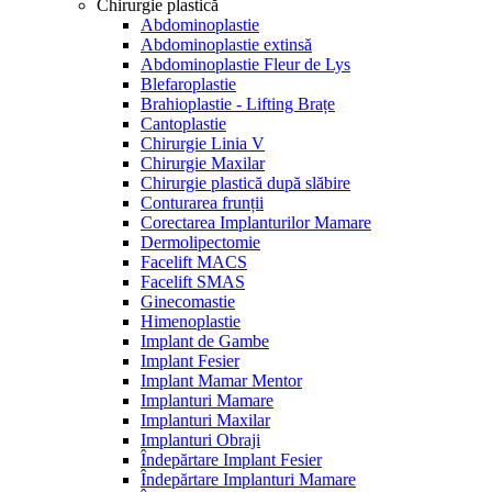
Chirurgie plastică
Abdominoplastie
Abdominoplastie extinsă
Abdominoplastie Fleur de Lys
Blefaroplastie
Brahioplastie - Lifting Brațe
Cantoplastie
Chirurgie Linia V
Chirurgie Maxilar
Chirurgie plastică după slăbire
Conturarea frunții
Corectarea Implanturilor Mamare
Dermolipectomie
Facelift MACS
Facelift SMAS
Ginecomastie
Himenoplastie
Implant de Gambe
Implant Fesier
Implant Mamar Mentor
Implanturi Mamare
Implanturi Maxilar
Implanturi Obraji
Îndepărtare Implant Fesier
Îndepărtare Implanturi Mamare