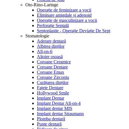
Oto-Rino-Laringe
Operație de feminizare a vocii
Eliminare amigdale și adenoid
Operație de masculinizare a vocii
Perforație Septală
Septoplastie - Operație Deviație De Sept
Stomatologie
Aderare dentară
Albirea dinților
All-on-6
Altoire osoasă
Coroane Ceramice
Coroane Dentare
Coroane Emax
Coroane Zirconiu
Curățarea dinților
Fațete Dentare
Hollywood Smile
Implant Dentar
Implant Dentar All-on-4
Implant dentar MIS
Implant dentar Straumann
Plomba dentară
Punte dentară