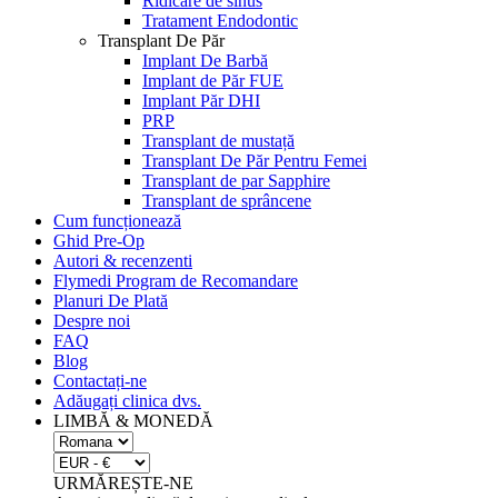
Ridicare de sinus
Tratament Endodontic
Transplant De Păr
Implant De Barbă
Implant de Păr FUE
Implant Păr DHI
PRP
Transplant de mustață
Transplant De Păr Pentru Femei
Transplant de par Sapphire
Transplant de sprâncene
Cum funcționează
Ghid Pre-Op
Autori & recenzenti
Flymedi Program de Recomandare
Planuri De Plată
Despre noi
FAQ
Blog
Contactați-ne
Adăugați clinica dvs.
LIMBĂ & MONEDĂ
URMĂREȘTE-NE