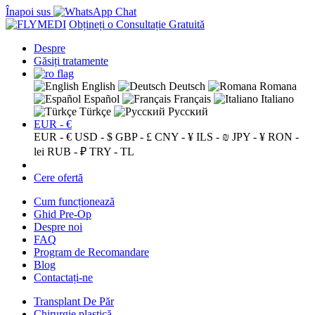
Înapoi sus
Obțineți o Consultație Gratuită
Despre
Găsiți tratamente
English
Deutsch
Romana
Español
Français
Italiano
Türkçe
Русский
EUR - €
EUR - €
USD - $
GBP - £
CNY - ¥
ILS - ₪
JPY - ¥
RON -
lei
RUB - ₽
TRY - TL
Cere ofertă
Cum funcționează
Ghid Pre-Op
Despre noi
FAQ
Program de Recomandare
Blog
Contactați-ne
Transplant De Păr
Chirurgie plastică