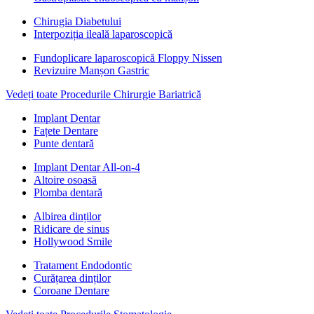
Chirugia Diabetului
Interpoziția ileală laparoscopică
Fundoplicare laparoscopică Floppy Nissen
Revizuire Manșon Gastric
Vedeți toate Procedurile Chirurgie Bariatrică
Implant Dentar
Fațete Dentare
Punte dentară
Implant Dentar All-on-4
Altoire osoasă
Plomba dentară
Albirea dinților
Ridicare de sinus
Hollywood Smile
Tratament Endodontic
Curățarea dinților
Coroane Dentare