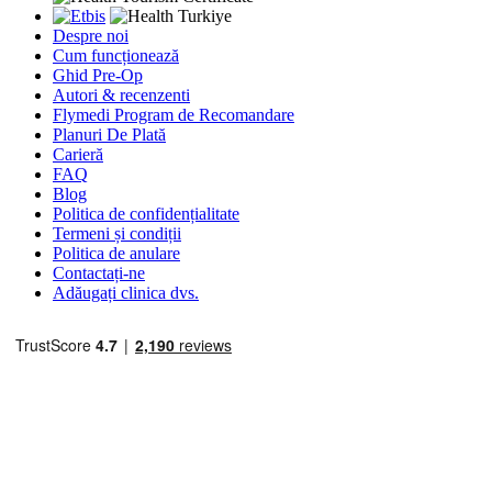
Despre noi
Cum funcționează
Ghid Pre-Op
Autori & recenzenti
Flymedi Program de Recomandare
Planuri De Plată
Carieră
FAQ
Blog
Politica de confidențialitate
Termeni și condiții
Politica de anulare
Contactați-ne
Adăugați clinica dvs.