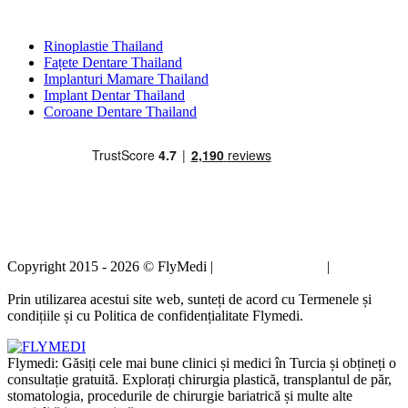
Tratamente Populare în Thailand
Rinoplastie Thailand
Fațete Dentare Thailand
Implanturi Mamare Thailand
Implant Dentar Thailand
Coroane Dentare Thailand
Copyright 2015 - 2026 © FlyMedi |
Termeni și condiții
|
Politica de
confidențialitate
Prin utilizarea acestui site web, sunteți de acord cu Termenele și
condițiile și cu Politica de confidențialitate Flymedi.
Flymedi: Găsiți cele mai bune clinici și medici în Turcia și obțineți o
consultație gratuită. Explorați chirurgia plastică, transplantul de păr,
stomatologia, procedurile de chirurgie bariatrică și multe alte