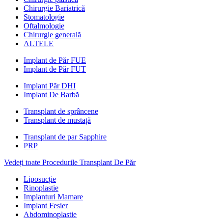
Chirurgie Bariatrică
Stomatologie
Oftalmologie
Chirurgie generală
ALTELE
Implant de Păr FUE
Implant de Păr FUT
Implant Păr DHI
Implant De Barbă
Transplant de sprâncene
Transplant de mustață
Transplant de par Sapphire
PRP
Vedeți toate Procedurile Transplant De Păr
Liposucție
Rinoplastie
Implanturi Mamare
Implant Fesier
Abdominoplastie