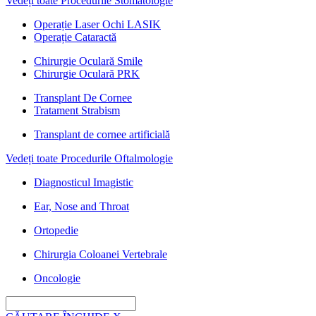
Vedeți toate Procedurile Stomatologie
Operație Laser Ochi LASIK
Operație Cataractă
Chirurgie Oculară Smile
Chirurgie Oculară PRK
Transplant De Cornee
Tratament Strabism
Transplant de cornee artificială
Vedeți toate Procedurile Oftalmologie
Diagnosticul Imagistic
Ear, Nose and Throat
Ortopedie
Chirurgia Coloanei Vertebrale
Oncologie