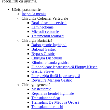
specialități cu ușurință.
Găsiți tratamente
Înapoi la meniu
Chirurgia Coloanei Vertebrale
Boala discului cervical
Laminectomie
Microdiscectomie
Tratamentul scoliozei
Chirurgie Bariatrică
Balon gastric înghițibil
Balonul Gastric
Bypass Gastric
Chirugia Diabetului
Eliminare banda gastrica
Fundoplicare laparoscopică Floppy Nissen
Gastric Sleeve
Interpoziția ileală laparoscopică
Revizuire Manșon Gastric
Chirurgie generală
Mastectomie
Repararea herniei inghinale
Transplant de ficat
Transplant De Măduvă Osoasă
Transplant de rinichi