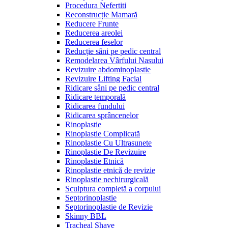
Procedura Nefertiti
Reconstrucție Mamară
Reducere Frunte
Reducerea areolei
Reducerea feselor
Reducție sâni pe pedic central
Remodelarea Vârfului Nasului
Revizuire abdominoplastie
Revizuire Lifting Facial
Ridicare sâni pe pedic central
Ridicare temporală
Ridicarea fundului
Ridicarea sprâncenelor
Rinoplastie
Rinoplastie Complicată
Rinoplastie Cu Ultrasunete
Rinoplastie De Revizuire
Rinoplastie Etnică
Rinoplastie etnică de revizie
Rinoplastie nechirurgicală
Sculptura completă a corpului
Septorinoplastie
Septorinoplastie de Revizie
Skinny BBL
Tracheal Shave