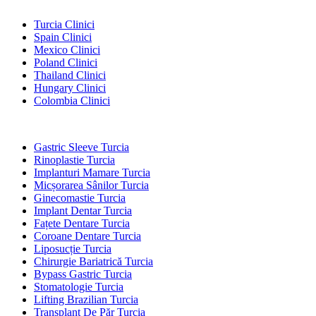
Destinații Populare
Turcia Clinici
Spain Clinici
Mexico Clinici
Poland Clinici
Thailand Clinici
Hungary Clinici
Colombia Clinici
Tratamente Populare în Turcia
Gastric Sleeve Turcia
Rinoplastie Turcia
Implanturi Mamare Turcia
Micșorarea Sânilor Turcia
Ginecomastie Turcia
Implant Dentar Turcia
Fațete Dentare Turcia
Coroane Dentare Turcia
Liposucție Turcia
Chirurgie Bariatrică Turcia
Bypass Gastric Turcia
Stomatologie Turcia
Lifting Brazilian Turcia
Transplant De Păr Turcia