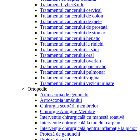
Tratament CyberKnife
Tratamentul cancerului cervical
Tratamentul cancerului de colon
Tratamentul cancerului de piele
Tratamentul cancerului de prostată
Tratamentul cancerului de stomac
Tratamentul cancerului hepatic
Tratamentul cancerului la rinichi
Tratamentul cancerului la sâni
Tratamentul cancerului oral
Tratamentul cancerului ovarian
Tratamentul cancerului pancreatic
Tratamentul cancerului pulmonar
Tratamentul cancerului vaginal
Tratamentul cancerului vezicii urinare
Ortopedie
Artroscopia de genunchi
Artroscopia umărului
Chirurgia scurtării membrelor
Chirurgie Alungire Membre
Intervenție chirurgicală cu manșetă rotativă
Intervenție chirurgicală la tunelul carpian
Intervenție chirurgicală pentru inflamație la picior
Proteză de genunchi
Proteză de șold