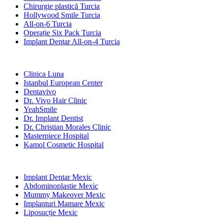
Chirurgie plastică Turcia
Hollywood Smile Turcia
All-on-6 Turcia
Operație Six Pack Turcia
Implant Dentar All-on-4 Turcia
Clinici Populare
Clinica Luna
Istanbul European Center
Dentavivo
Dr. Vivo Hair Clinic
YeahSmile
Dr. Implant Dentist
Dr. Christian Morales Clinic
Masterpiece Hospital
Kamol Cosmetic Hospital
Tratamente Populare în Mexic
Implant Dentar Mexic
Abdominoplastie Mexic
Mummy Makeover Mexic
Implanturi Mamare Mexic
Liposucție Mexic