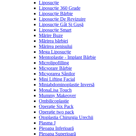
Liposucție
Liposucție 360 Grade
Liposucție Bărbie
Liposucție De Revizuire
Liposucție Gât Şi Gușă
Liposucție Smart
Mărire Buze
Mărirea bărbiei
Mărirea penisului
Mega Liposucție
Mentoplastie - Implant Bărbie
Microlipofilling
Micșorare Bărbie
Micșorarea Sânilor
Mini Lifting Facial
Miniabdominoplastie Inversă
MonaLisa Touch
Mummy Makeover
Ombilicoplastie
Operație Six Pack
Operație two pack
Otoplastia Chirurgia Urechii
Plasma J
Pleoapa Inferioară
Pleoapa Superioară