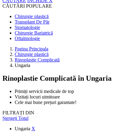
CĂUTARE
ÎNCHIDE
X
CĂUTĂRI POPULARE
Chirurgie plastică
Transplant De Păr
Stomatologie
Chirurgie Bariatrică
Oftalmologie
Pagina Principala
Chirurgie plastică
Rinoplastie Complicată
Ungaria
Rinoplastie Complicată
în Ungaria
Primiți servicii medicale de top
Vizitați locuri uimitoare
Cele mai bune prețuri garantate!
FILTRAȚI DIN
Ștergeți Totul
Ungaria
X