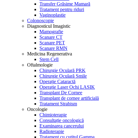
Transfer Grăsime Mamară
Tratament pentru riduri
Vaginoplastie
Colonoscopie
Diagnosticul Imagistic
Mamografie
Scanare CT
Scanare PET
Scanare RMN
Medicina Regenerativa
Stem Cell
Oftalmologie
Chirurgie Oculară PRK
Chirurgie Oculară Smile
Operație Cataractă
Operație Laser Ochi LASIK
Transplant De Cornee
Transplant de cornee artificială
Tratament Strabism
Oncologie
Chimioterapie
Consultație oncologică
Examinarea cancerului
Radioterapie
Tratament cu cuțitul Gamma