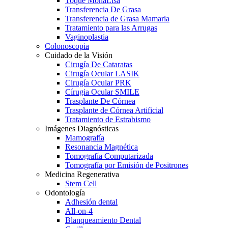
Toque MonaLisa
Transferencia De Grasa
Transferencia de Grasa Mamaria
Tratamiento para las Arrugas
Vaginoplastia
Colonoscopia
Cuidado de la Visión
Cirugía De Cataratas
Cirugía Ocular LASIK
Cirugía Ocular PRK
Círugia Ocular SMILE
Trasplante De Córnea
Trasplante de Córnea Artificial
Tratamiento de Estrabismo
Imágenes Diagnósticas
Mamografía
Resonancia Magnética
Tomografía Computarizada
Tomografía por Emisión de Positrones
Medicina Regenerativa
Stem Cell
Odontología
Adhesión dental
All-on-4
Blanqueamiento Dental