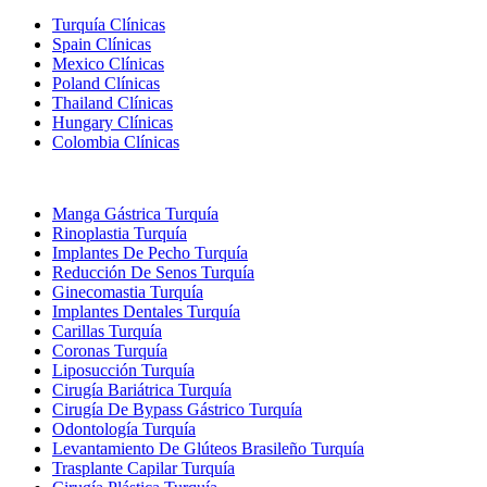
Turquía Clínicas
Spain Clínicas
Mexico Clínicas
Poland Clínicas
Thailand Clínicas
Hungary Clínicas
Colombia Clínicas
Tratamientos Populares en Turquia
Manga Gástrica Turquía
Rinoplastia Turquía
Implantes De Pecho Turquía
Reducción De Senos Turquía
Ginecomastia Turquía
Implantes Dentales Turquía
Carillas Turquía
Coronas Turquía
Liposucción Turquía
Cirugía Bariátrica Turquía
Cirugía De Bypass Gástrico Turquía
Odontología Turquía
Levantamiento De Glúteos Brasileño Turquía
Trasplante Capilar Turquía