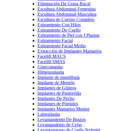
Eliminación De Grasa Bucal
Escultura Abdominal Femenina
Escultura Abdominal Masculina
Escultura de Cuerpo Completo
Estiramiento Con Hilos
Estiramiento De Cuello
Estiramiento de Piel con J Plasma
Estiramiento Facial
Estiramiento Facial Medio
Extracción de Implantes Mamarios
Facelift MACS
Facelift SMAS
Ginecomastia
Himenoplastia
Implante de mandibula
Implante de Mentón
Implantes de Glúteos
Implantes de Pantorrilla
Implantes De Pecho
Implantes de Pómulos
Implantes Mamarios Mentor
Labioplastia
Levantamiento De Brazos
Levantamiento de Cejas
Levantamiento de Cuello Nefertiti