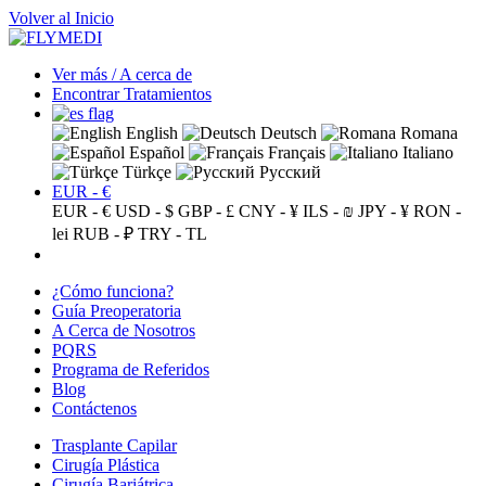
Volver al Inicio
Ver más / A cerca de
Encontrar Tratamientos
English
Deutsch
Romana
Español
Français
Italiano
Türkçe
Русский
EUR - €
EUR - €
USD - $
GBP - £
CNY - ¥
ILS - ₪
JPY - ¥
RON -
lei
RUB - ₽
TRY - TL
¿Cómo funciona?
Guía Preoperatoria
A Cerca de Nosotros
PQRS
Programa de Referidos
Blog
Contáctenos
Trasplante Capilar
Cirugía Plástica
Cirugía Bariátrica