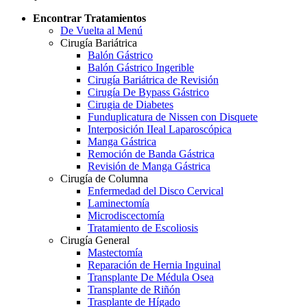
Encontrar Tratamientos
De Vuelta al Menú
Cirugía Bariátrica
Balón Gástrico
Balón Gástrico Ingerible
Cirugía Bariátrica de Revisión
Cirugía De Bypass Gástrico
Cirugia de Diabetes
Funduplicatura de Nissen con Disquete
Interposición IIeal Laparoscópica
Manga Gástrica
Remoción de Banda Gástrica
Revisión de Manga Gástrica
Cirugía de Columna
Enfermedad del Disco Cervical
Laminectomía
Microdiscectomía
Tratamiento de Escoliosis
Cirugía General
Mastectomía
Reparación de Hernia Inguinal
Transplante De Médula Osea
Transplante de Riñón
Trasplante de Hígado