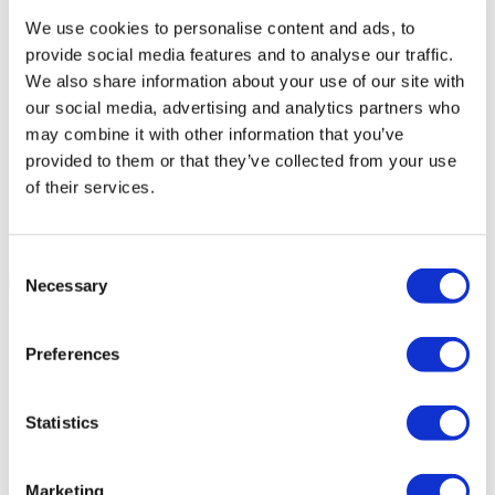
We use cookies to personalise content and ads, to
Grupo de Salud Acibadem
provide social media features and to analyse our traffic.
We also share information about your use of our site with
our social media, advertising and analytics partners who
Parque Medico y Hospital Gaziosmanpasa
may combine it with other information that you’ve
provided to them or that they’ve collected from your use
Hospital Incirli de Ethica
of their services.
Centro Dental Estambul
DentGroup Maslak
Consent
9.5
(21)
Necessary
Selection
Solicitar Cotización
Flymedi
Preferences
TÜRSAB – Las transacciones en flymedi.com son
gestionadas por MIRAC SARA TOURISM, una agencia de
viajes de Grupo A registrada en TÜRSAB (Certificado No:
12276).
Statistics
Todos los tratamientos son realizados por una institución de
salud certificada en turismo de salud.
Marketing