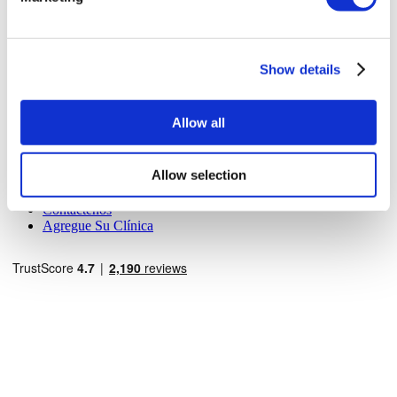
A Cerca de Nosotros
¿Cómo funciona?
Guía Preoperatoria
Autores & revisores
Show details
Flymedi Programa de Referidos
Planes De Pago
Carreras
Allow all
PQRS
Blog
Políticas de Privacidad
Allow selection
Términos y Condiciones
Políticas de Cancelación
Contáctenos
Agregue Su Clínica
Destinos Populares