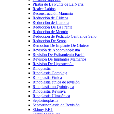
Plastia de La Punta de La Nariz
Realce Labios
Reconstrucción Mamaria
Reducción de Glúteos
Reducción de la areola
Reducción De La Frente
Reducción de Mentón
Reducción de Pedículo Central de Seno
Reducción De Senos
Remoción De Implante De Gluteos
Revisión de Abdominoplastia
Revisión De Estiramiento Facial
Revisión De Implantes Mamarios
Revisión De Liposucción
Rinoplastia
Rinoplastia Compleja
Rinoplastia Étnica
Rinoplastia étnica de revisión
Rinoplastia no Quirúrgica
Rinoplastia Revisiva
Rinoplastia Ultrasónica
Septorinoplastia
Septorrinoplastia de Revisión
Skinny BBL