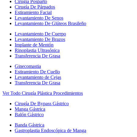
Cirugía Posparto
Cirugía De Párpados
Estiramiento Facial
Levantamiento De Senos
Levantamiento De Glúteos Brasileño
Levantamiento De Cuerpo
Levantamiento De Brazos
Implante de Mentón
Rinoplastia Ultrasónica
Transferencia De Grasa
Ginecomastia
Estiramiento De Cuello
Levantamiento de Cejas
Transferencia De Grasa
Ver Todo Cirugía Plástica Procedimientos
Cirugía De Bypass Gástrico
Manga Gástrica
Balón Gástrico
Banda Gástrica
Gastroplastia Endoscópica de Manga