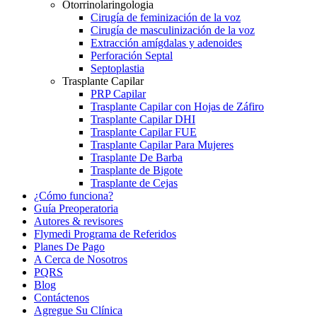
Otorrinolaringologia
Cirugía de feminización de la voz
Cirugía de masculinización de la voz
Extracción amígdalas y adenoides
Perforación Septal
Septoplastia
Trasplante Capilar
PRP Capilar
Trasplante Capilar con Hojas de Záfiro
Trasplante Capilar DHI
Trasplante Capilar FUE
Trasplante Capilar Para Mujeres
Trasplante De Barba
Trasplante de Bigote
Trasplante de Cejas
¿Cómo funciona?
Guía Preoperatoria
Autores & revisores
Flymedi Programa de Referidos
Planes De Pago
A Cerca de Nosotros
PQRS
Blog
Contáctenos
Agregue Su Clínica