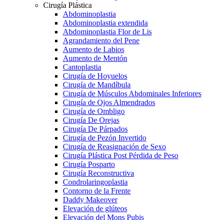
Cirugía Plástica
Abdominoplastia
Abdominoplastia extendida
Abdominoplastia Flor de Lis
Agrandamiento del Pene
Aumento de Labios
Aumento de Mentón
Cantoplastia
Cirugía de Hoyuelos
Cirugía de Mandíbula
Cirugía de Músculos Abdominales Inferiores
Cirugía de Ojos Almendrados
Cirugía de Ombligo
Cirugía De Orejas
Cirugía De Párpados
Cirugía de Pezón Invertido
Cirugía de Reasignación de Sexo
Cirugía Plástica Post Pérdida de Peso
Cirugía Posparto
Cirugía Reconstructiva
Condrolaringoplastia
Contorno de la Frente
Daddy Makeover
Elevación de glúteos
Elevación del Mons Pubis