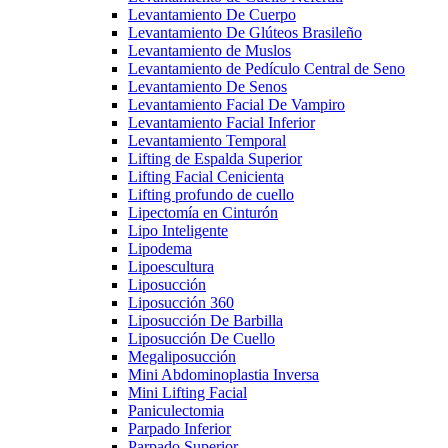
Levantamiento De Cuerpo
Levantamiento De Glúteos Brasileño
Levantamiento de Muslos
Levantamiento de Pedículo Central de Seno
Levantamiento De Senos
Levantamiento Facial De Vampiro
Levantamiento Facial Inferior
Levantamiento Temporal
Lifting de Espalda Superior
Lifting Facial Cenicienta
Lifting profundo de cuello
Lipectomía en Cinturón
Lipo Inteligente
Lipodema
Lipoescultura
Liposucción
Liposucción 360
Liposucción De Barbilla
Liposucción De Cuello
Megaliposucción
Mini Abdominoplastia Inversa
Mini Lifting Facial
Paniculectomia
Parpado Inferior
Parpado Superior