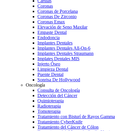
Carillas
Coronas
Coronas de Porcelana
Coronas De Zirconio
Coronas Emax
Elevación de Seno Maxilar
Empaste Dental
Endodoncia
Implantes Dentales
Implantes Dentales All-On-6
Implantes Dentales Straumann
Implates Dentales MIS
Injerto Óseo
Limpieza Dental
Puente Dental
Sonrisa De Hollywood
Oncología
Consulta de Oncología
Detección del Cáncer
Quimioterapia
Radioterapia
Tomoterapia
Tratamiento con Bisturí de Rayos Gamma
Tratamiento CyberKnife
Tratamiento del Cáncer de Cólon