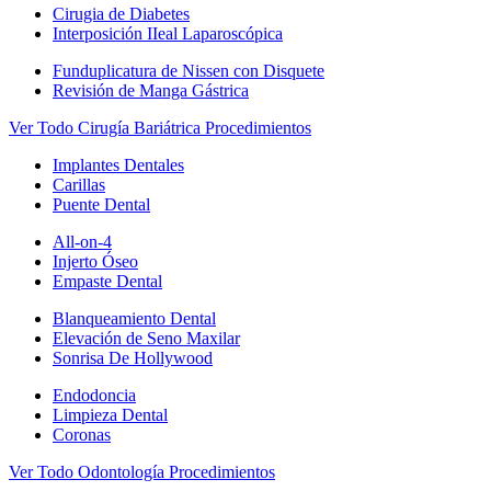
Cirugia de Diabetes
Interposición IIeal Laparoscópica
Funduplicatura de Nissen con Disquete
Revisión de Manga Gástrica
Ver Todo Cirugía Bariátrica Procedimientos
Implantes Dentales
Carillas
Puente Dental
All-on-4
Injerto Óseo
Empaste Dental
Blanqueamiento Dental
Elevación de Seno Maxilar
Sonrisa De Hollywood
Endodoncia
Limpieza Dental
Coronas
Ver Todo Odontología Procedimientos