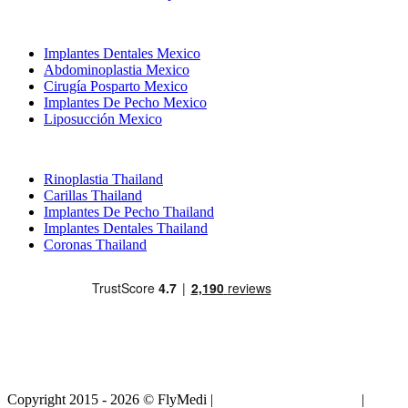
Tratamientos Populares en Mexico
Implantes Dentales Mexico
Abdominoplastia Mexico
Cirugía Posparto Mexico
Implantes De Pecho Mexico
Liposucción Mexico
Tratamientos Populares en Thailand
Rinoplastia Thailand
Carillas Thailand
Implantes De Pecho Thailand
Implantes Dentales Thailand
Coronas Thailand
Copyright 2015 - 2026 © FlyMedi |
Términos y Condiciones
|