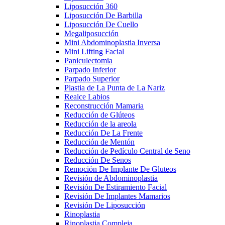
Liposucción 360
Liposucción De Barbilla
Liposucción De Cuello
Megaliposucción
Mini Abdominoplastia Inversa
Mini Lifting Facial
Paniculectomia
Parpado Inferior
Parpado Superior
Plastia de La Punta de La Nariz
Realce Labios
Reconstrucción Mamaria
Reducción de Glúteos
Reducción de la areola
Reducción De La Frente
Reducción de Mentón
Reducción de Pedículo Central de Seno
Reducción De Senos
Remoción De Implante De Gluteos
Revisión de Abdominoplastia
Revisión De Estiramiento Facial
Revisión De Implantes Mamarios
Revisión De Liposucción
Rinoplastia
Rinoplastia Compleja