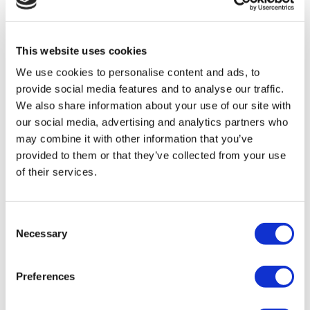
Flymedi
TÜRSAB – Las transacciones en flymedi.com son
gestionadas por MIRAC SARA TOURISM, una agencia de
viajes de Grupo A registrada en TÜRSAB (Certificado No:
This website uses cookies
12276).
We use cookies to personalise content and ads, to
Todos los tratamientos son realizados por una institución de
salud certificada en turismo de salud.
provide social media features and to analyse our traffic.
We also share information about your use of our site with
our social media, advertising and analytics partners who
A Cerca de Nosotros
¿Cómo funciona?
may combine it with other information that you’ve
Guía Preoperatoria
provided to them or that they’ve collected from your use
Autores & revisores
of their services.
Flymedi Programa de Referidos
Planes De Pago
Carreras
PQRS
Consent
Blog
Necessary
Políticas de Privacidad
Selection
Términos y Condiciones
Políticas de Cancelación
Contáctenos
Preferences
Agregue Su Clínica