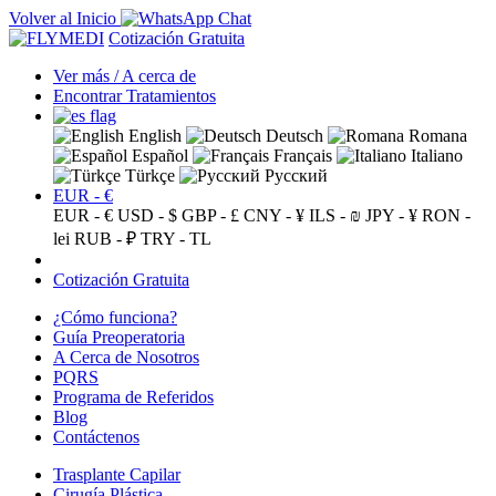
Volver al Inicio
Cotización Gratuita
Ver más / A cerca de
Encontrar Tratamientos
English
Deutsch
Romana
Español
Français
Italiano
Türkçe
Русский
EUR - €
EUR - €
USD - $
GBP - £
CNY - ¥
ILS - ₪
JPY - ¥
RON -
lei
RUB - ₽
TRY - TL
Cotización Gratuita
¿Cómo funciona?
Guía Preoperatoria
A Cerca de Nosotros
PQRS
Programa de Referidos
Blog
Contáctenos
Trasplante Capilar
Cirugía Plástica