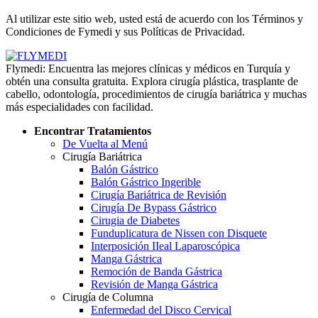
Políticas de Privacidad
Al utilizar este sitio web, usted está de acuerdo con los Términos y
Condiciones de Fymedi y sus Políticas de Privacidad.
Flymedi: Encuentra las mejores clínicas y médicos en Turquía y
obtén una consulta gratuita. Explora cirugía plástica, trasplante de
cabello, odontología, procedimientos de cirugía bariátrica y muchas
más especialidades con facilidad.
Encontrar Tratamientos
De Vuelta al Menú
Cirugía Bariátrica
Balón Gástrico
Balón Gástrico Ingerible
Cirugía Bariátrica de Revisión
Cirugía De Bypass Gástrico
Cirugia de Diabetes
Funduplicatura de Nissen con Disquete
Interposición IIeal Laparoscópica
Manga Gástrica
Remoción de Banda Gástrica
Revisión de Manga Gástrica
Cirugía de Columna
Enfermedad del Disco Cervical