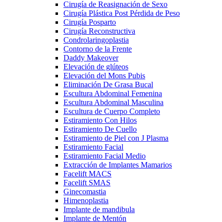
Cirugía de Reasignación de Sexo
Cirugía Plástica Post Pérdida de Peso
Cirugía Posparto
Cirugía Reconstructiva
Condrolaringoplastia
Contorno de la Frente
Daddy Makeover
Elevación de glúteos
Elevación del Mons Pubis
Eliminación De Grasa Bucal
Escultura Abdominal Femenina
Escultura Abdominal Masculina
Escultura de Cuerpo Completo
Estiramiento Con Hilos
Estiramiento De Cuello
Estiramiento de Piel con J Plasma
Estiramiento Facial
Estiramiento Facial Medio
Extracción de Implantes Mamarios
Facelift MACS
Facelift SMAS
Ginecomastia
Himenoplastia
Implante de mandibula
Implante de Mentón