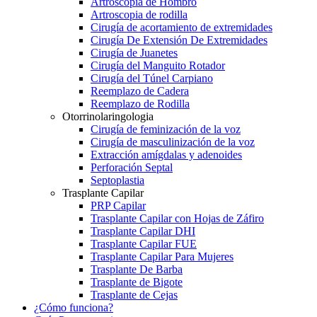
Artroscopia de Hombro
Artroscopia de rodilla
Cirugía de acortamiento de extremidades
Cirugía De Extensión De Extremidades
Cirugía de Juanetes
Cirugía del Manguito Rotador
Cirugía del Túnel Carpiano
Reemplazo de Cadera
Reemplazo de Rodilla
Otorrinolaringologia
Cirugía de feminización de la voz
Cirugía de masculinización de la voz
Extracción amígdalas y adenoides
Perforación Septal
Septoplastia
Trasplante Capilar
PRP Capilar
Trasplante Capilar con Hojas de Záfiro
Trasplante Capilar DHI
Trasplante Capilar FUE
Trasplante Capilar Para Mujeres
Trasplante De Barba
Trasplante de Bigote
Trasplante de Cejas
¿Cómo funciona?