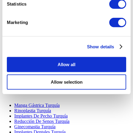
Statistics
Marketing
Destinos Populares
Show details
Turquía Clínicas
Spain Clínicas
Mexico Clínicas
Allow all
Poland Clínicas
Thailand Clínicas
Hungary Clínicas
Allow selection
Colombia Clínicas
Tratamientos Populares en Turquia
Manga Gástrica Turquía
Rinoplastia Turquía
Implantes De Pecho Turquía
Reducción De Senos Turquía
Ginecomastia Turquía
Implantes Dentales Turquía