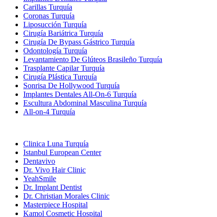
Carillas Turquía
Coronas Turquía
Liposucción Turquía
Cirugía Bariátrica Turquía
Cirugía De Bypass Gástrico Turquía
Odontología Turquía
Levantamiento De Glúteos Brasileño Turquía
Trasplante Capilar Turquía
Cirugía Plástica Turquía
Sonrisa De Hollywood Turquía
Implantes Dentales All-On-6 Turquía
Escultura Abdominal Masculina Turquía
All-on-4 Turquía
Clínicas Populares
Clinica Luna Turquía
Istanbul European Center
Dentavivo
Dr. Vivo Hair Clinic
YeahSmile
Dr. Implant Dentist
Dr. Christian Morales Clinic
Masterpiece Hospital
Kamol Cosmetic Hospital