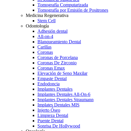
Tomografía Computarizada
Tomografía por Emisión de Positrones
Medicina Regenerativa
Stem Cell
Odontología
Adhesión dental
All-on-4
Blanqueamiento Dental
Carillas
Coronas
Coronas de Porcelana
Coronas De Zirconio
Coronas Emax
Elevación de Seno Maxilar
Empaste Dental
Endodoncia
Implantes Dentales
Implantes Dentales All-On-6
Implantes Dentales Straumann
Implates Dentales MIS
Injerto Óseo
Limpieza Dental
Puente Dental
Sonrisa De Hollywood