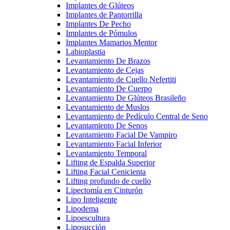
Implantes de Glúteos
Implantes de Pantorrilla
Implantes De Pecho
Implantes de Pómulos
Implantes Mamarios Mentor
Labioplastia
Levantamiento De Brazos
Levantamiento de Cejas
Levantamiento de Cuello Nefertiti
Levantamiento De Cuerpo
Levantamiento De Glúteos Brasileño
Levantamiento de Muslos
Levantamiento de Pedículo Central de Seno
Levantamiento De Senos
Levantamiento Facial De Vampiro
Levantamiento Facial Inferior
Levantamiento Temporal
Lifting de Espalda Superior
Lifting Facial Cenicienta
Lifting profundo de cuello
Lipectomía en Cinturón
Lipo Inteligente
Lipodema
Lipoescultura
Liposucción