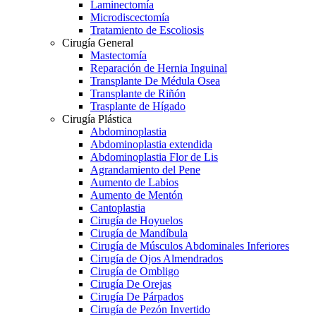
Laminectomía
Microdiscectomía
Tratamiento de Escoliosis
Cirugía General
Mastectomía
Reparación de Hernia Inguinal
Transplante De Médula Osea
Transplante de Riñón
Trasplante de Hígado
Cirugía Plástica
Abdominoplastia
Abdominoplastia extendida
Abdominoplastia Flor de Lis
Agrandamiento del Pene
Aumento de Labios
Aumento de Mentón
Cantoplastia
Cirugía de Hoyuelos
Cirugía de Mandíbula
Cirugía de Músculos Abdominales Inferiores
Cirugía de Ojos Almendrados
Cirugía de Ombligo
Cirugía De Orejas
Cirugía De Párpados
Cirugía de Pezón Invertido