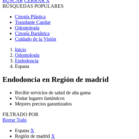
BUSCAR
CERRAR
X
BÚSQUEDAS POPULARES
Cirugía Plástica
Trasplante Capilar
Odontología
Cirugía Bariátrica
Cuidado de la Visión
Inicio
Odontología
Endodoncia
Espana
Endodoncia
en Región de madrid
Recibir servicios de salud de alta gama
Visitar lugares fantásticos
Mejores precios garantizados
FILTRADO POR
Borrar Todo
Espana
X
Región de madrid
X