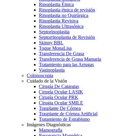
Rinoplastia Étnica
Rinoplastia étnica de revisión
Rinoplastia no Quirúrgica
Rinoplastia Revisiva
Rinoplastia Ultrasónica
Septorinoplastia
Septorrinoplastia de Revisión
Skinny BBL
Toque MonaLisa
Transferencia De Grasa
Transferencia de Grasa Mamaria
Tratamiento para las Arrugas
Vaginoplastia
Colonoscopia
Cuidado de la Visión
Cirugía De Cataratas
Cirugía Ocular LASIK
Cirugía Ocular PRK
Círugia Ocular SMILE
Trasplante De Córnea
Trasplante de Córnea Artificial
Tratamiento de Estrabismo
Imágenes Diagnósticas
Mamografía
Resonancia Magnética