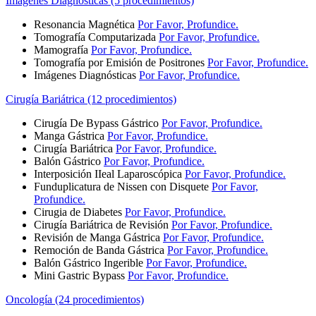
Imágenes Diagnósticas (5 procedimientos)
Resonancia Magnética
Por Favor, Profundice.
Tomografía Computarizada
Por Favor, Profundice.
Mamografía
Por Favor, Profundice.
Tomografía por Emisión de Positrones
Por Favor, Profundice.
Imágenes Diagnósticas
Por Favor, Profundice.
Cirugía Bariátrica (12 procedimientos)
Cirugía De Bypass Gástrico
Por Favor, Profundice.
Manga Gástrica
Por Favor, Profundice.
Cirugía Bariátrica
Por Favor, Profundice.
Balón Gástrico
Por Favor, Profundice.
Interposición IIeal Laparoscópica
Por Favor, Profundice.
Funduplicatura de Nissen con Disquete
Por Favor,
Profundice.
Cirugia de Diabetes
Por Favor, Profundice.
Cirugía Bariátrica de Revisión
Por Favor, Profundice.
Revisión de Manga Gástrica
Por Favor, Profundice.
Remoción de Banda Gástrica
Por Favor, Profundice.
Balón Gástrico Ingerible
Por Favor, Profundice.
Mini Gastric Bypass
Por Favor, Profundice.
Oncología (24 procedimientos)