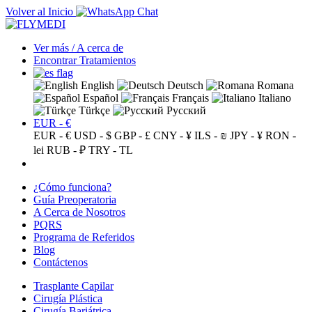
Volver al Inicio
Ver más / A cerca de
Encontrar Tratamientos
English
Deutsch
Romana
Español
Français
Italiano
Türkçe
Русский
EUR - €
EUR - €
USD - $
GBP - £
CNY - ¥
ILS - ₪
JPY - ¥
RON -
lei
RUB - ₽
TRY - TL
¿Cómo funciona?
Guía Preoperatoria
A Cerca de Nosotros
PQRS
Programa de Referidos
Blog
Contáctenos
Trasplante Capilar
Cirugía Plástica
Cirugía Bariátrica