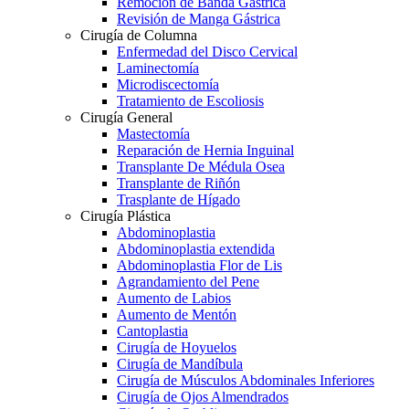
Remoción de Banda Gástrica
Revisión de Manga Gástrica
Cirugía de Columna
Enfermedad del Disco Cervical
Laminectomía
Microdiscectomía
Tratamiento de Escoliosis
Cirugía General
Mastectomía
Reparación de Hernia Inguinal
Transplante De Médula Osea
Transplante de Riñón
Trasplante de Hígado
Cirugía Plástica
Abdominoplastia
Abdominoplastia extendida
Abdominoplastia Flor de Lis
Agrandamiento del Pene
Aumento de Labios
Aumento de Mentón
Cantoplastia
Cirugía de Hoyuelos
Cirugía de Mandíbula
Cirugía de Músculos Abdominales Inferiores
Cirugía de Ojos Almendrados