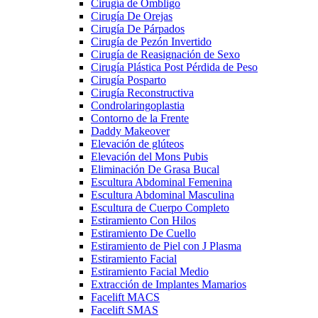
Cirugía de Ombligo
Cirugía De Orejas
Cirugía De Párpados
Cirugía de Pezón Invertido
Cirugía de Reasignación de Sexo
Cirugía Plástica Post Pérdida de Peso
Cirugía Posparto
Cirugía Reconstructiva
Condrolaringoplastia
Contorno de la Frente
Daddy Makeover
Elevación de glúteos
Elevación del Mons Pubis
Eliminación De Grasa Bucal
Escultura Abdominal Femenina
Escultura Abdominal Masculina
Escultura de Cuerpo Completo
Estiramiento Con Hilos
Estiramiento De Cuello
Estiramiento de Piel con J Plasma
Estiramiento Facial
Estiramiento Facial Medio
Extracción de Implantes Mamarios
Facelift MACS
Facelift SMAS