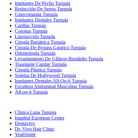
Implantes De Pecho Turquía
Reducción De Senos Turquía
Ginecomastia Turquía
Implantes Dentales Turquía
Carillas Turquía
Coronas Turquía
Liposucción Turquía
Cirugía Bariátrica Turquía
Cirugía De Bypass Gástrico Turquía
Odontología Turquía
Levantamiento De Glúteos Brasileño Turquía
Trasplante Capilar Turquía
Cirugía Plástica Turquía
Sonrisa De Hollywood Turquía
Implantes Dentales All-On-6 Turquía
Escultura Abdominal Masculina Turquía
All-on-4 Turquía
Clínicas Populares
Clinica Luna Turquía
Istanbul European Center
Dentavivo
Dr. Vivo Hair Clinic
YeahSmile