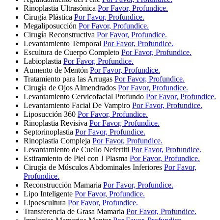
Rinoplastia Ultrasónica
Por Favor, Profundice.
Cirugía Plástica
Por Favor, Profundice.
Megaliposucción
Por Favor, Profundice.
Cirugía Reconstructiva
Por Favor, Profundice.
Levantamiento Temporal
Por Favor, Profundice.
Escultura de Cuerpo Completo
Por Favor, Profundice.
Labioplastia
Por Favor, Profundice.
Aumento de Mentón
Por Favor, Profundice.
Tratamiento para las Arrugas
Por Favor, Profundice.
Cirugía de Ojos Almendrados
Por Favor, Profundice.
Levantamiento Cervicofacial Profundo
Por Favor, Profundice.
Levantamiento Facial De Vampiro
Por Favor, Profundice.
Liposucción 360
Por Favor, Profundice.
Rinoplastia Revisiva
Por Favor, Profundice.
Septorinoplastia
Por Favor, Profundice.
Rinoplastia Compleja
Por Favor, Profundice.
Levantamiento de Cuello Nefertiti
Por Favor, Profundice.
Estiramiento de Piel con J Plasma
Por Favor, Profundice.
Cirugía de Músculos Abdominales Inferiores
Por Favor,
Profundice.
Reconstrucción Mamaria
Por Favor, Profundice.
Lipo Inteligente
Por Favor, Profundice.
Lipoescultura
Por Favor, Profundice.
Transferencia de Grasa Mamaria
Por Favor, Profundice.