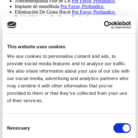
Abdominoplastia Flor de Lis
Por Favor, Profundice.
Implante de mandibula
Por Favor, Profundice.
Eliminación De Grasa Bucal
Por Favor, Profundice.
Daddy Makeover
Por Favor, Profundice.
Mini Lifting Facial
Por Favor, Profundice.
Facelift SMAS
Por Favor, Profundice.
Lifting profundo de cuello
Por Favor, Profundice.
Facelift MACS
Por Favor, Profundice.
Lifting de Espalda Superior
Por Favor, Profundice.
This website uses cookies
Mini Abdominoplastia Inversa
Por Favor, Profundice.
We use cookies to personalise content and ads, to
Elevación de glúteos
Por Favor, Profundice.
Abdominoplastia extendida
Por Favor, Profundice.
provide social media features and to analyse our traffic.
Lifting Facial Cenicienta
Por Favor, Profundice.
We also share information about your use of our site with
Elevación del Mons Pubis
Por Favor, Profundice.
our social media, advertising and analytics partners who
Reducción de la areola
Por Favor, Profundice.
Lipodema
Por Favor, Profundice.
may combine it with other information that you’ve
Septorrinoplastia de Revisión
Por Favor, Profundice.
provided to them or that they’ve collected from your use
Trasplante Capilar (9 procedimientos)
of their services.
Trasplante Capilar
Por Favor, Profundice.
Trasplante de Cejas
Por Favor, Profundice.
Trasplante De Barba
Por Favor, Profundice.
Consent
Trasplante de Bigote
Por Favor, Profundice.
Necessary
Selection
Trasplante Capilar FUE
Por Favor, Profundice.