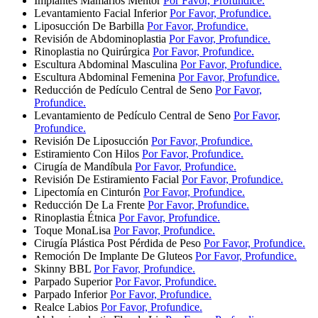
Implantes Mamarios Mentor
Por Favor, Profundice.
Levantamiento Facial Inferior
Por Favor, Profundice.
Liposucción De Barbilla
Por Favor, Profundice.
Revisión de Abdominoplastia
Por Favor, Profundice.
Rinoplastia no Quirúrgica
Por Favor, Profundice.
Escultura Abdominal Masculina
Por Favor, Profundice.
Escultura Abdominal Femenina
Por Favor, Profundice.
Reducción de Pedículo Central de Seno
Por Favor,
Profundice.
Levantamiento de Pedículo Central de Seno
Por Favor,
Profundice.
Revisión De Liposucción
Por Favor, Profundice.
Estiramiento Con Hilos
Por Favor, Profundice.
Cirugía de Mandíbula
Por Favor, Profundice.
Revisión De Estiramiento Facial
Por Favor, Profundice.
Lipectomía en Cinturón
Por Favor, Profundice.
Reducción De La Frente
Por Favor, Profundice.
Rinoplastia Étnica
Por Favor, Profundice.
Toque MonaLisa
Por Favor, Profundice.
Cirugía Plástica Post Pérdida de Peso
Por Favor, Profundice.
Remoción De Implante De Gluteos
Por Favor, Profundice.
Skinny BBL
Por Favor, Profundice.
Parpado Superior
Por Favor, Profundice.
Parpado Inferior
Por Favor, Profundice.
Realce Labios
Por Favor, Profundice.