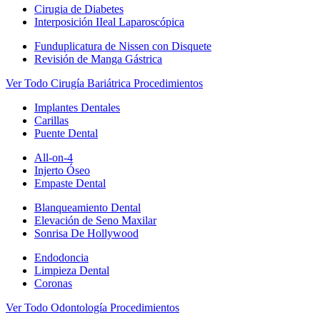
Cirugia de Diabetes
Interposición IIeal Laparoscópica
Funduplicatura de Nissen con Disquete
Revisión de Manga Gástrica
Ver Todo Cirugía Bariátrica Procedimientos
Implantes Dentales
Carillas
Puente Dental
All-on-4
Injerto Óseo
Empaste Dental
Blanqueamiento Dental
Elevación de Seno Maxilar
Sonrisa De Hollywood
Endodoncia
Limpieza Dental
Coronas
Ver Todo Odontología Procedimientos