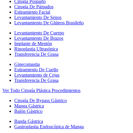
Cirugía Posparto
Cirugía De Párpados
Estiramiento Facial
Levantamiento De Senos
Levantamiento De Glúteos Brasileño
Levantamiento De Cuerpo
Levantamiento De Brazos
Implante de Mentón
Rinoplastia Ultrasónica
Transferencia De Grasa
Ginecomastia
Estiramiento De Cuello
Levantamiento de Cejas
Transferencia De Grasa
Ver Todo Cirugía Plástica Procedimientos
Cirugía De Bypass Gástrico
Manga Gástrica
Balón Gástrico
Banda Gástrica
Gastroplastia Endoscópica de Manga