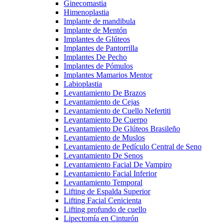
Ginecomastia
Himenoplastia
Implante de mandibula
Implante de Mentón
Implantes de Glúteos
Implantes de Pantorrilla
Implantes De Pecho
Implantes de Pómulos
Implantes Mamarios Mentor
Labioplastia
Levantamiento De Brazos
Levantamiento de Cejas
Levantamiento de Cuello Nefertiti
Levantamiento De Cuerpo
Levantamiento De Glúteos Brasileño
Levantamiento de Muslos
Levantamiento de Pedículo Central de Seno
Levantamiento De Senos
Levantamiento Facial De Vampiro
Levantamiento Facial Inferior
Levantamiento Temporal
Lifting de Espalda Superior
Lifting Facial Cenicienta
Lifting profundo de cuello
Lipectomía en Cinturón