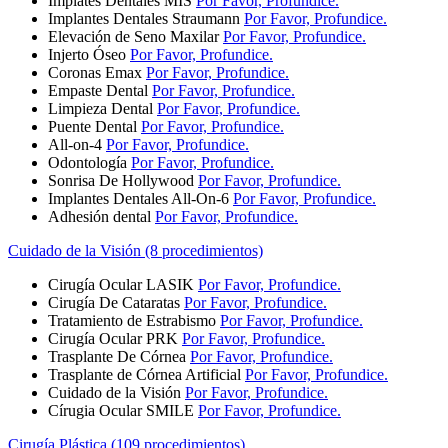
Implates Dentales MIS
Por Favor, Profundice.
Implantes Dentales Straumann
Por Favor, Profundice.
Elevación de Seno Maxilar
Por Favor, Profundice.
Injerto Óseo
Por Favor, Profundice.
Coronas Emax
Por Favor, Profundice.
Empaste Dental
Por Favor, Profundice.
Limpieza Dental
Por Favor, Profundice.
Puente Dental
Por Favor, Profundice.
All-on-4
Por Favor, Profundice.
Odontología
Por Favor, Profundice.
Sonrisa De Hollywood
Por Favor, Profundice.
Implantes Dentales All-On-6
Por Favor, Profundice.
Adhesión dental
Por Favor, Profundice.
Cuidado de la Visión (8 procedimientos)
Cirugía Ocular LASIK
Por Favor, Profundice.
Cirugía De Cataratas
Por Favor, Profundice.
Tratamiento de Estrabismo
Por Favor, Profundice.
Cirugía Ocular PRK
Por Favor, Profundice.
Trasplante De Córnea
Por Favor, Profundice.
Trasplante de Córnea Artificial
Por Favor, Profundice.
Cuidado de la Visión
Por Favor, Profundice.
Círugia Ocular SMILE
Por Favor, Profundice.
Cirugía Plástica (109 procedimientos)