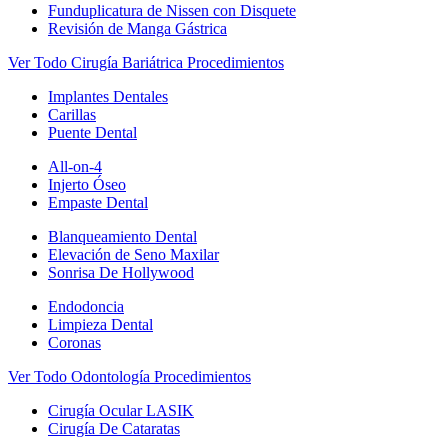
Funduplicatura de Nissen con Disquete
Revisión de Manga Gástrica
Ver Todo Cirugía Bariátrica Procedimientos
Implantes Dentales
Carillas
Puente Dental
All-on-4
Injerto Óseo
Empaste Dental
Blanqueamiento Dental
Elevación de Seno Maxilar
Sonrisa De Hollywood
Endodoncia
Limpieza Dental
Coronas
Ver Todo Odontología Procedimientos
Cirugía Ocular LASIK
Cirugía De Cataratas