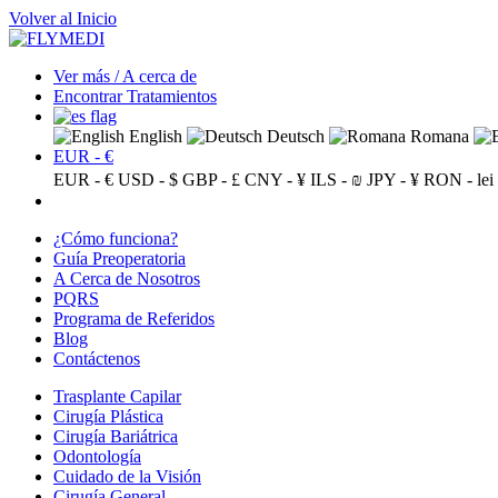
Volver al Inicio
Ver más / A cerca de
Encontrar Tratamientos
English
Deutsch
Romana
EUR - €
EUR - €
USD - $
GBP - £
CNY - ¥
ILS - ₪
JPY - ¥
RON - lei
¿Cómo funciona?
Guía Preoperatoria
A Cerca de Nosotros
PQRS
Programa de Referidos
Blog
Contáctenos
Trasplante Capilar
Cirugía Plástica
Cirugía Bariátrica
Odontología
Cuidado de la Visión
Cirugía General