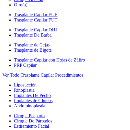
Otro(a)
Trasplante Capilar FUE
Trasplante Capilar FUT
Trasplante Capilar DHI
Trasplante De Barba
Trasplante de Cejas
Trasplante de Bigote
Trasplante Capilar con Hojas de Záfiro
PRP Capilar
Ver Todo Trasplante Capilar Procedimientos
Liposucción
Rinoplastia
Implantes De Pecho
Implantes de Glúteos
Abdominoplastia
Cirugía Posparto
Cirugía De Párpados
Estiramiento Facial