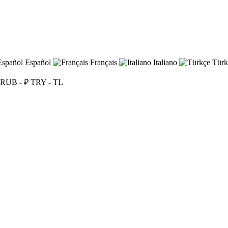
Español
Français
Italiano
Türk
RUB - ₽
TRY - TL