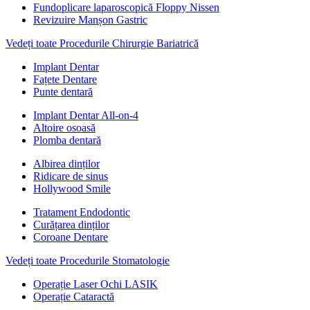
Fundoplicare laparoscopică Floppy Nissen
Revizuire Manșon Gastric
Vedeți toate Procedurile Chirurgie Bariatrică
Implant Dentar
Fațete Dentare
Punte dentară
Implant Dentar All-on-4
Altoire osoasă
Plomba dentară
Albirea dinților
Ridicare de sinus
Hollywood Smile
Tratament Endodontic
Curățarea dinților
Coroane Dentare
Vedeți toate Procedurile Stomatologie
Operație Laser Ochi LASIK
Operație Cataractă