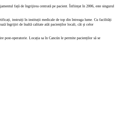
mentul față de îngrijirea centrată pe pacient. Înființat în 2006, este singurul
ficați, instruiți în instituții medicale de top din întreaga lume. Cu facilități
ngrijiri de înaltă calitate atât pacienților locali, cât și celor
jire post-operatorie. Locația sa în Cancún le permite pacienților să se