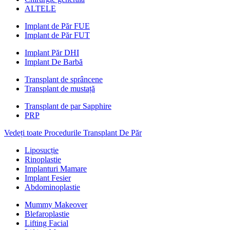
ALTELE
Implant de Păr FUE
Implant de Păr FUT
Implant Păr DHI
Implant De Barbă
Transplant de sprâncene
Transplant de mustață
Transplant de par Sapphire
PRP
Vedeți toate Procedurile Transplant De Păr
Liposucție
Rinoplastie
Implanturi Mamare
Implant Fesier
Abdominoplastie
Mummy Makeover
Blefaroplastie
Lifting Facial