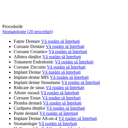
Procedurile
Stomatologie (20 proceduri)
Fațete Dentare
Vă rugăm să întrebați
Coroane Dentare
Vă rugăm să întrebați
Coroane Ceramice
Vă rugăm să întrebați
Albirea dinților
Vă rugăm să întrebați
Tratament Endodontic
Vă rugăm să întrebați
Coroane Zirconiu
Vă rugăm să întrebați
Implant Dentar
Vă rugăm să întrebați
Implant dentar MIS
Vă rugăm să întrebați
Implant dentar Straumann
Vă rugăm să întrebați
Ridicare de sinus
Vă rugăm să întrebați
Altoire osoasă
Vă rugăm să întrebați
Coroane Emax
Vă rugăm să întrebați
Plomba dentară
Vă rugăm să întrebați
Curățarea dinților
Vă rugăm să întrebați
Punte dentară
Vă rugăm să întrebați
Implant Dentar All-on-4
Vă rugăm să întrebați
Stomatologie
Vă rugăm să întrebați