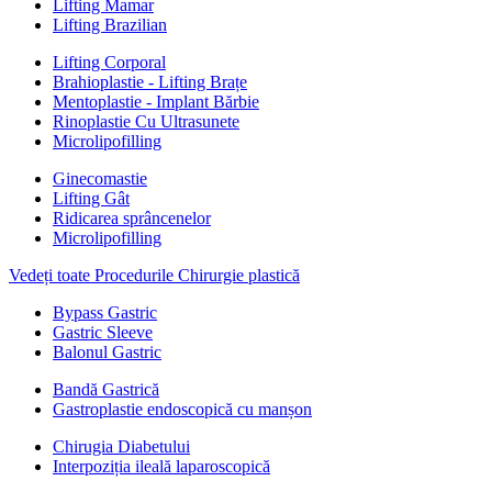
Lifting Mamar
Lifting Brazilian
Lifting Corporal
Brahioplastie - Lifting Brațe
Mentoplastie - Implant Bărbie
Rinoplastie Cu Ultrasunete
Microlipofilling
Ginecomastie
Lifting Gât
Ridicarea sprâncenelor
Microlipofilling
Vedeți toate Procedurile Chirurgie plastică
Bypass Gastric
Gastric Sleeve
Balonul Gastric
Bandă Gastrică
Gastroplastie endoscopică cu manșon
Chirugia Diabetului
Interpoziția ileală laparoscopică