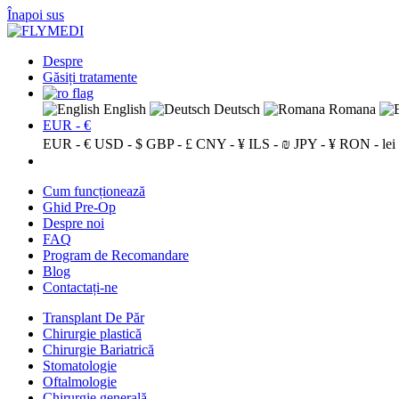
Înapoi sus
Despre
Găsiți tratamente
English
Deutsch
Romana
EUR - €
EUR - €
USD - $
GBP - £
CNY - ¥
ILS - ₪
JPY - ¥
RON - lei
Cum funcționează
Ghid Pre-Op
Despre noi
FAQ
Program de Recomandare
Blog
Contactați-ne
Transplant De Păr
Chirurgie plastică
Chirurgie Bariatrică
Stomatologie
Oftalmologie
Chirurgie generală