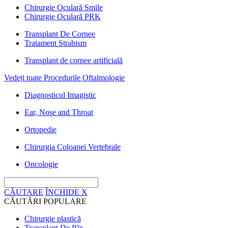
Chirurgie Oculară Smile
Chirurgie Oculară PRK
Transplant De Cornee
Tratament Strabism
Transplant de cornee artificială
Vedeți toate Procedurile Oftalmologie
Diagnosticul Imagistic
Ear, Nose and Throat
Ortopedie
Chirurgia Coloanei Vertebrale
Oncologie
CĂUTARE
ÎNCHIDE
X
CĂUTĂRI POPULARE
Chirurgie plastică
Transplant De Păr