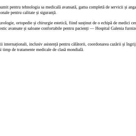
numit pentru tehnologia sa medicală avansată, gama completă de servicii și angaja
onale pentru calitate și siguranță.
rologie, ortopedie și chirurgie estetică, fiind susținut de o echipă de medici certi
c avansate și saloane confortabile pentru pacienți — Hospital Galenia furnizează î
i internaționali, inclusiv asistență pentru călătorii, coordonarea cazării și îngri
ași timp de tratamente medicale de clasă mondială.