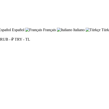
Español
Français
Italiano
Türk
RUB - ₽
TRY - TL