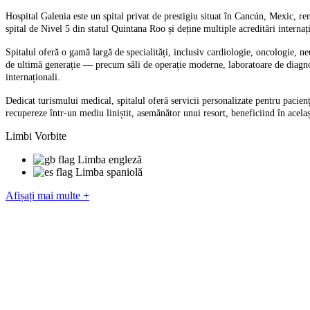
Hospital Galenia este un spital privat de prestigiu situat în Cancún, Mexic, re
spital de Nivel 5 din statul Quintana Roo și deține multiple acreditări internați
Spitalul oferă o gamă largă de specialități, inclusiv cardiologie, oncologie, neu
de ultimă generație — precum săli de operație moderne, laboratoare de diagnosti
internaționali.
Dedicat turismului medical, spitalul oferă servicii personalizate pentru pacienți
recupereze într-un mediu liniștit, asemănător unui resort, beneficiind în acel
Limbi Vorbite
Limba engleză
Limba spaniolă
Afișați mai multe +