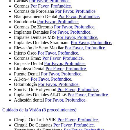
Carillas
Por Favor, Profundice.
Coronas
Por Favor, Profundice.
Coronas de Porcelana
Por Favor, Profundice.
Blanqueamiento Dental
Por Favor, Profundice.
Endodoncia
Por Favor, Profundice.
Coronas De Zirconio
Por Favor, Profundice.
Implantes Dentales
Por Favor, Profundice.
Implates Dentales MIS
Por Favor, Profundice.
Implantes Dentales Straumann
Por Favor, Profundice.
Elevación de Seno Maxilar
Por Favor, Profundice.
Injerto Óseo
Por Favor, Profundice.
Coronas Emax
Por Favor, Profundice.
Empaste Dental
Por Favor, Profundice.
Limpieza Dental
Por Favor, Profundice.
Puente Dental
Por Favor, Profundice.
All-on-4
Por Favor, Profundice.
Odontología
Por Favor, Profundice.
Sonrisa De Hollywood
Por Favor, Profundice.
Implantes Dentales All-On-6
Por Favor, Profundice.
Adhesión dental
Por Favor, Profundice.
Cuidado de la Visión (8 procedimientos)
Cirugía Ocular LASIK
Por Favor, Profundice.
Cirugía De Cataratas
Por Favor, Profundice.