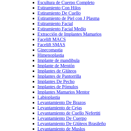
Escultura de Cuerpo Completo
Estiramiento Con Hilos
Estiramiento De Cuello
Estiramiento de Piel con J Plasma
Estiramiento Facial
Estiramiento Facial Medio
Extracción de Implantes Mamarios
Facelift MACS
Facelift SMAS
Ginecomastia
Himenoplastia
Implante de mandibula
Implante de Mentón
Implantes de Glúteos
Implantes de Pantorrilla
Implantes De Pecho
Implantes de Pómulos
Implantes Mamarios Mentor
Labioplastia
Levantamiento De Brazos
Levantamiento de Cejas
Levantamiento de Cuello Nefertiti
Levantamiento De Cuerpo
Levantamiento De Glúteos Brasileño
Levantamiento de Muslos