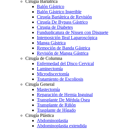
Cirugía Bariátrica
Balón Gástrico
Balón Gástrico Ingerible
Cirugía Bariátrica de Revisión
Cirugía De Bypass Gástrico
Cirugia de Diabetes
Funduplicatura de Nissen con Disquete
Interposición IIeal Laparoscópica
Manga Gástrica
Remoción de Banda Gástrica
Revisión de Manga Gástrica
Cirugía de Columna
Enfermedad del Disco Cervical
Laminectomía
Microdiscectomía
Tratamiento de Escoliosis
Cirugía General
Mastectomía
Reparación de Hernia Inguinal
Transplante De Médula Osea
Transplante de Riñón
Trasplante de Hígado
Cirugía Plástica
Abdominoplastia
Abdominoplastia extendida