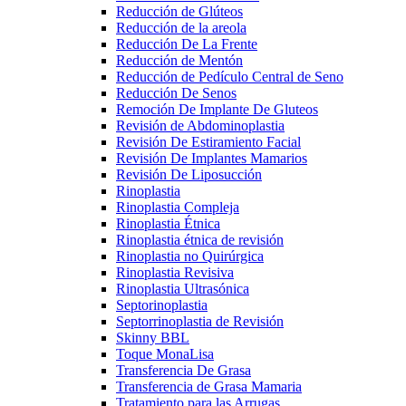
Reducción de Glúteos
Reducción de la areola
Reducción De La Frente
Reducción de Mentón
Reducción de Pedículo Central de Seno
Reducción De Senos
Remoción De Implante De Gluteos
Revisión de Abdominoplastia
Revisión De Estiramiento Facial
Revisión De Implantes Mamarios
Revisión De Liposucción
Rinoplastia
Rinoplastia Compleja
Rinoplastia Étnica
Rinoplastia étnica de revisión
Rinoplastia no Quirúrgica
Rinoplastia Revisiva
Rinoplastia Ultrasónica
Septorinoplastia
Septorrinoplastia de Revisión
Skinny BBL
Toque MonaLisa
Transferencia De Grasa
Transferencia de Grasa Mamaria
Tratamiento para las Arrugas