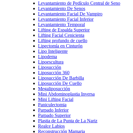
Levantamiento de Pedículo Central de Seno
Levantamiento De Senos
Levantamiento Facial De Vampiro
Levantamiento Facial Inferior
Levantamiento Temporal
Lifting de Espalda Superior
Lifting Facial Cenicienta
Lifting profundo de cuello
Lipectomía en Cinturón
Lipo Inteligente
Lipodema
Lipoescultura
Liposucción
Liposucción 360
Liposucción De Barbilla
Liposucción De Cuello
Megaliposucción
Mini Abdominoplastia Inversa
Mini Lifting Facial
Paniculectomia
Parpado Inferior
Parpado Superior
Plastia de La Punta de La Nariz
Realce Labios
Reconstrucción Mamaria