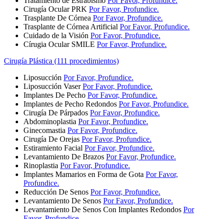
Tratamiento de Estrabismo
Por Favor, Profundice.
Cirugía Ocular PRK
Por Favor, Profundice.
Trasplante De Córnea
Por Favor, Profundice.
Trasplante de Córnea Artificial
Por Favor, Profundice.
Cuidado de la Visión
Por Favor, Profundice.
Círugia Ocular SMILE
Por Favor, Profundice.
Cirugía Plástica (111 procedimientos)
Liposucción
Por Favor, Profundice.
Liposucción Vaser
Por Favor, Profundice.
Implantes De Pecho
Por Favor, Profundice.
Implantes de Pecho Redondos
Por Favor, Profundice.
Cirugía De Párpados
Por Favor, Profundice.
Abdominoplastia
Por Favor, Profundice.
Ginecomastia
Por Favor, Profundice.
Cirugía De Orejas
Por Favor, Profundice.
Estiramiento Facial
Por Favor, Profundice.
Levantamiento De Brazos
Por Favor, Profundice.
Rinoplastia
Por Favor, Profundice.
Implantes Mamarios en Forma de Gota
Por Favor,
Profundice.
Reducción De Senos
Por Favor, Profundice.
Levantamiento De Senos
Por Favor, Profundice.
Levantamiento De Senos Con Implantes Redondos
Por
Favor, Profundice.