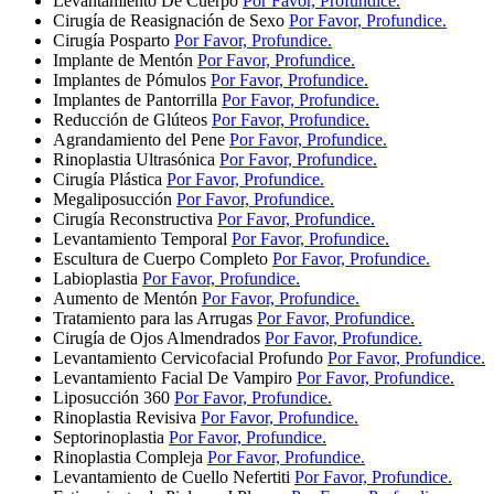
Levantamiento De Cuerpo
Por Favor, Profundice.
Cirugía de Reasignación de Sexo
Por Favor, Profundice.
Cirugía Posparto
Por Favor, Profundice.
Implante de Mentón
Por Favor, Profundice.
Implantes de Pómulos
Por Favor, Profundice.
Implantes de Pantorrilla
Por Favor, Profundice.
Reducción de Glúteos
Por Favor, Profundice.
Agrandamiento del Pene
Por Favor, Profundice.
Rinoplastia Ultrasónica
Por Favor, Profundice.
Cirugía Plástica
Por Favor, Profundice.
Megaliposucción
Por Favor, Profundice.
Cirugía Reconstructiva
Por Favor, Profundice.
Levantamiento Temporal
Por Favor, Profundice.
Escultura de Cuerpo Completo
Por Favor, Profundice.
Labioplastia
Por Favor, Profundice.
Aumento de Mentón
Por Favor, Profundice.
Tratamiento para las Arrugas
Por Favor, Profundice.
Cirugía de Ojos Almendrados
Por Favor, Profundice.
Levantamiento Cervicofacial Profundo
Por Favor, Profundice.
Levantamiento Facial De Vampiro
Por Favor, Profundice.
Liposucción 360
Por Favor, Profundice.
Rinoplastia Revisiva
Por Favor, Profundice.
Septorinoplastia
Por Favor, Profundice.
Rinoplastia Compleja
Por Favor, Profundice.
Levantamiento de Cuello Nefertiti
Por Favor, Profundice.