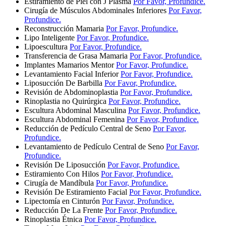
Estiramiento de Piel con J Plasma
Por Favor, Profundice.
Cirugía de Músculos Abdominales Inferiores
Por Favor,
Profundice.
Reconstrucción Mamaria
Por Favor, Profundice.
Lipo Inteligente
Por Favor, Profundice.
Lipoescultura
Por Favor, Profundice.
Transferencia de Grasa Mamaria
Por Favor, Profundice.
Implantes Mamarios Mentor
Por Favor, Profundice.
Levantamiento Facial Inferior
Por Favor, Profundice.
Liposucción De Barbilla
Por Favor, Profundice.
Revisión de Abdominoplastia
Por Favor, Profundice.
Rinoplastia no Quirúrgica
Por Favor, Profundice.
Escultura Abdominal Masculina
Por Favor, Profundice.
Escultura Abdominal Femenina
Por Favor, Profundice.
Reducción de Pedículo Central de Seno
Por Favor,
Profundice.
Levantamiento de Pedículo Central de Seno
Por Favor,
Profundice.
Revisión De Liposucción
Por Favor, Profundice.
Estiramiento Con Hilos
Por Favor, Profundice.
Cirugía de Mandíbula
Por Favor, Profundice.
Revisión De Estiramiento Facial
Por Favor, Profundice.
Lipectomía en Cinturón
Por Favor, Profundice.
Reducción De La Frente
Por Favor, Profundice.
Rinoplastia Étnica
Por Favor, Profundice.