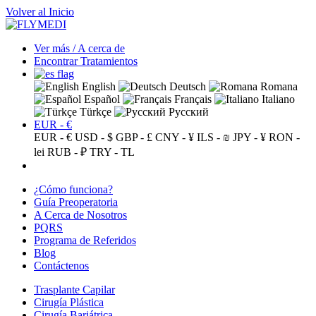
Volver al Inicio
Ver más / A cerca de
Encontrar Tratamientos
English
Deutsch
Romana
Español
Français
Italiano
Türkçe
Русский
EUR - €
EUR - €
USD - $
GBP - £
CNY - ¥
ILS - ₪
JPY - ¥
RON -
lei
RUB - ₽
TRY - TL
¿Cómo funciona?
Guía Preoperatoria
A Cerca de Nosotros
PQRS
Programa de Referidos
Blog
Contáctenos
Trasplante Capilar
Cirugía Plástica
Cirugía Bariátrica