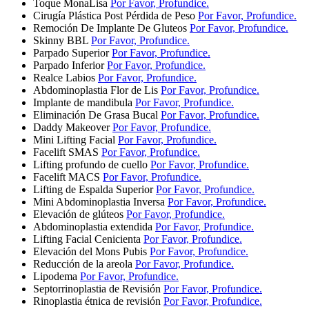
Toque MonaLisa
Por Favor, Profundice.
Cirugía Plástica Post Pérdida de Peso
Por Favor, Profundice.
Remoción De Implante De Gluteos
Por Favor, Profundice.
Skinny BBL
Por Favor, Profundice.
Parpado Superior
Por Favor, Profundice.
Parpado Inferior
Por Favor, Profundice.
Realce Labios
Por Favor, Profundice.
Abdominoplastia Flor de Lis
Por Favor, Profundice.
Implante de mandibula
Por Favor, Profundice.
Eliminación De Grasa Bucal
Por Favor, Profundice.
Daddy Makeover
Por Favor, Profundice.
Mini Lifting Facial
Por Favor, Profundice.
Facelift SMAS
Por Favor, Profundice.
Lifting profundo de cuello
Por Favor, Profundice.
Facelift MACS
Por Favor, Profundice.
Lifting de Espalda Superior
Por Favor, Profundice.
Mini Abdominoplastia Inversa
Por Favor, Profundice.
Elevación de glúteos
Por Favor, Profundice.
Abdominoplastia extendida
Por Favor, Profundice.
Lifting Facial Cenicienta
Por Favor, Profundice.
Elevación del Mons Pubis
Por Favor, Profundice.
Reducción de la areola
Por Favor, Profundice.
Lipodema
Por Favor, Profundice.
Septorrinoplastia de Revisión
Por Favor, Profundice.
Rinoplastia étnica de revisión
Por Favor, Profundice.