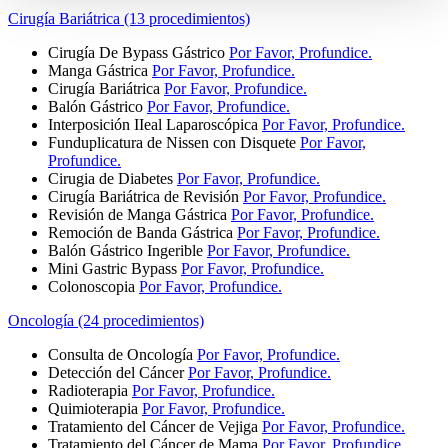
Cirugía Bariátrica (13 procedimientos)
Cirugía De Bypass Gástrico
Por Favor, Profundice.
Manga Gástrica
Por Favor, Profundice.
Cirugía Bariátrica
Por Favor, Profundice.
Balón Gástrico
Por Favor, Profundice.
Interposición IIeal Laparoscópica
Por Favor, Profundice.
Funduplicatura de Nissen con Disquete
Por Favor,
Profundice.
Cirugia de Diabetes
Por Favor, Profundice.
Cirugía Bariátrica de Revisión
Por Favor, Profundice.
Revisión de Manga Gástrica
Por Favor, Profundice.
Remoción de Banda Gástrica
Por Favor, Profundice.
Balón Gástrico Ingerible
Por Favor, Profundice.
Mini Gastric Bypass
Por Favor, Profundice.
Colonoscopia
Por Favor, Profundice.
Oncología (24 procedimientos)
Consulta de Oncología
Por Favor, Profundice.
Detección del Cáncer
Por Favor, Profundice.
Radioterapia
Por Favor, Profundice.
Quimioterapia
Por Favor, Profundice.
Tratamiento del Cáncer de Vejiga
Por Favor, Profundice.
Tratamiento del Cáncer de Mama
Por Favor, Profundice.