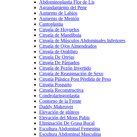
Abdominoplastia Flor de Lis
Agrandamiento del Pene
Aumento de Labios
Aumento de Mentón
Cantoplastia
Cirugía de Hoyuelos
Cirugía de Mandíbula
Cirugía de Músculos Abdominales Inferiores
Cirugía de Ojos Almendrados
Cirugía de Ombligo
Cirugía De Orejas
Cirugía De Párpados
Cirugía de Pezón Invertido
Cirugía de Reasignación de Sexo
Cirugía Plástica Post Pérdida de Peso
Cirugía Posparto
Cirugía Reconstructiva
Condrolaringoplastia
Contorno de la Frente
Daddy Makeover
Elevación de glúteos
Elevación del Mons Pubis
Eliminación De Grasa Bucal
Escultura Abdominal Femenina
Escultura Abdominal Masculina