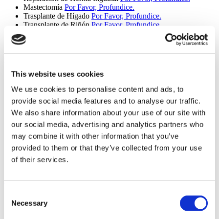
Mastectomía
Por Favor, Profundice.
Trasplante de Hígado
Por Favor, Profundice.
Transplante de Riñón
Por Favor, Profundice.
Transplante De Médula Osea
Por Favor, Profundice.
Cirugía General
Por Favor, Profundice.
Ortopedía (9 procedimientos)
This website uses cookies
Cirugía del Túnel Carpiano
Por Favor, Profundice.
Reemplazo de Cadera
Por Favor, Profundice.
We use cookies to personalise content and ads, to
Reemplazo de Rodilla
Por Favor, Profundice.
provide social media features and to analyse our traffic.
Cirugía del Manguito Rotador
Por Favor, Profundice.
Artroscopia de Hombro
Por Favor, Profundice.
We also share information about your use of our site with
Cirugía de Juanetes
Por Favor, Profundice.
our social media, advertising and analytics partners who
Ortopedía
Por Favor, Profundice.
may combine it with other information that you’ve
Cirugía De Extensión De Extremidades
Por Favor,
Profundice.
provided to them or that they’ve collected from your use
Cirugía de acortamiento de extremidades
Por Favor,
of their services.
Profundice.
Fertilidad (8 procedimientos)
Consent
FIV de Óvulos de Donante
Por Favor, Profundice.
Necessary
Selection
FIV de Óvulos de Donante con Esperma de Donante
Por
Favor, Profundice.