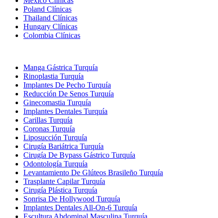
Mexico Clínicas
Poland Clínicas
Thailand Clínicas
Hungary Clínicas
Colombia Clínicas
Tratamientos Populares en Turquia
Manga Gástrica Turquía
Rinoplastia Turquía
Implantes De Pecho Turquía
Reducción De Senos Turquía
Ginecomastia Turquía
Implantes Dentales Turquía
Carillas Turquía
Coronas Turquía
Liposucción Turquía
Cirugía Bariátrica Turquía
Cirugía De Bypass Gástrico Turquía
Odontología Turquía
Levantamiento De Glúteos Brasileño Turquía
Trasplante Capilar Turquía
Cirugía Plástica Turquía
Sonrisa De Hollywood Turquía
Implantes Dentales All-On-6 Turquía
Escultura Abdominal Masculina Turquía