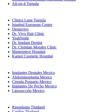
All-on-4 Turquía
Clínicas Populares
Clinica Luna Turquía
Istanbul European Center
Dentavivo
Dr. Vivo Hair Clinic
YeahSmile
Dr. Implant Dentist
Dr. Christian Morales Clinic
Masterpiece Hospital
Kamol Cosmetic Hospital
Tratamientos Populares en Mexico
Implantes Dentales Mexico
Abdominoplastia Mexico
Cirugía Posparto Mexico
Implantes De Pecho Mexico
Liposucción Mexico
Tratamientos Populares en Thailand
Rinoplastia Thailand
Carillas Thailand