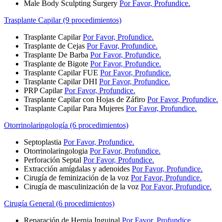
Male Body Sculpting Surgery
Por Favor, Profundice.
Trasplante Capilar (9 procedimientos)
Trasplante Capilar
Por Favor, Profundice.
Trasplante de Cejas
Por Favor, Profundice.
Trasplante De Barba
Por Favor, Profundice.
Trasplante de Bigote
Por Favor, Profundice.
Trasplante Capilar FUE
Por Favor, Profundice.
Trasplante Capilar DHI
Por Favor, Profundice.
PRP Capilar
Por Favor, Profundice.
Trasplante Capilar con Hojas de Záfiro
Por Favor, Profundice.
Trasplante Capilar Para Mujeres
Por Favor, Profundice.
Otorrinolaringología (6 procedimientos)
Septoplastia
Por Favor, Profundice.
Otorrinolaringologia
Por Favor, Profundice.
Perforación Septal
Por Favor, Profundice.
Extracción amígdalas y adenoides
Por Favor, Profundice.
Cirugía de feminización de la voz
Por Favor, Profundice.
Cirugía de masculinización de la voz
Por Favor, Profundice.
Cirugía General (6 procedimientos)
Reparación de Hernia Inguinal
Por Favor, Profundice.