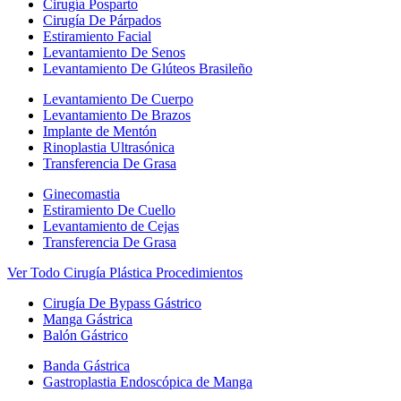
Cirugía Posparto
Cirugía De Párpados
Estiramiento Facial
Levantamiento De Senos
Levantamiento De Glúteos Brasileño
Levantamiento De Cuerpo
Levantamiento De Brazos
Implante de Mentón
Rinoplastia Ultrasónica
Transferencia De Grasa
Ginecomastia
Estiramiento De Cuello
Levantamiento de Cejas
Transferencia De Grasa
Ver Todo Cirugía Plástica Procedimientos
Cirugía De Bypass Gástrico
Manga Gástrica
Balón Gástrico
Banda Gástrica
Gastroplastia Endoscópica de Manga