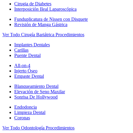
Cirugia de Diabetes
Interposición IIeal Laparoscópica
Funduplicatura de Nissen con Disquete
Revisión de Manga Gástrica
Ver Todo Cirugía Bariátrica Procedimientos
Implantes Dentales
Carillas
Puente Dental
All-on-4
Injerto Óseo
Empaste Dental
Blanqueamiento Dental
Elevación de Seno Maxilar
Sonrisa De Hollywood
Endodoncia
Limpieza Dental
Coronas
Ver Todo Odontología Procedimientos