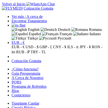
Volver al Inicio
Cotización Gratuita
Ver más / A cerca de
Encontrar Tratamientos
English
Deutsch
Romana
Español
Français
Italiano
Türkçe
Русский
EUR - €
EUR - €
USD - $
GBP - £
CNY - ¥
ILS - ₪
JPY - ¥
RON -
lei
RUB - ₽
TRY - TL
Cotización Gratuita
¿Cómo funciona?
Guía Preoperatoria
A Cerca de Nosotros
PQRS
Programa de Referidos
Blog
Contáctenos
Trasplante Capilar
Cirugía Plástica