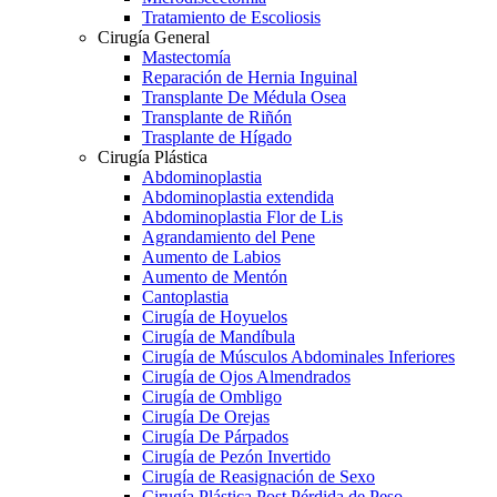
Tratamiento de Escoliosis
Cirugía General
Mastectomía
Reparación de Hernia Inguinal
Transplante De Médula Osea
Transplante de Riñón
Trasplante de Hígado
Cirugía Plástica
Abdominoplastia
Abdominoplastia extendida
Abdominoplastia Flor de Lis
Agrandamiento del Pene
Aumento de Labios
Aumento de Mentón
Cantoplastia
Cirugía de Hoyuelos
Cirugía de Mandíbula
Cirugía de Músculos Abdominales Inferiores
Cirugía de Ojos Almendrados
Cirugía de Ombligo
Cirugía De Orejas
Cirugía De Párpados
Cirugía de Pezón Invertido
Cirugía de Reasignación de Sexo
Cirugía Plástica Post Pérdida de Peso