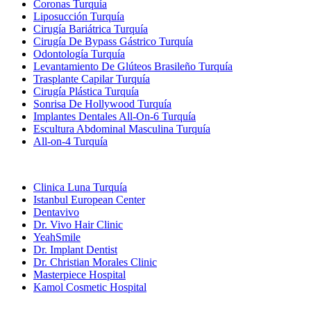
Coronas Turquía
Liposucción Turquía
Cirugía Bariátrica Turquía
Cirugía De Bypass Gástrico Turquía
Odontología Turquía
Levantamiento De Glúteos Brasileño Turquía
Trasplante Capilar Turquía
Cirugía Plástica Turquía
Sonrisa De Hollywood Turquía
Implantes Dentales All-On-6 Turquía
Escultura Abdominal Masculina Turquía
All-on-4 Turquía
Clínicas Populares
Clinica Luna Turquía
Istanbul European Center
Dentavivo
Dr. Vivo Hair Clinic
YeahSmile
Dr. Implant Dentist
Dr. Christian Morales Clinic
Masterpiece Hospital
Kamol Cosmetic Hospital
Tratamientos Populares en Mexico