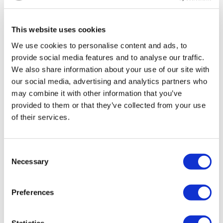
TÜRSAB – Las transacciones en flymedi.com son
gestionadas por MIRAC SARA TOURISM, una agencia de
viajes de Grupo A registrada en TÜRSAB (Certificado No:
This website uses cookies
12276).
Todos los tratamientos son realizados por una institución de
We use cookies to personalise content and ads, to
salud certificada en turismo de salud.
provide social media features and to analyse our traffic.
We also share information about your use of our site with
A Cerca de Nosotros
our social media, advertising and analytics partners who
¿Cómo funciona?
may combine it with other information that you’ve
Guía Preoperatoria
Autores & revisores
provided to them or that they’ve collected from your use
Flymedi Programa de Referidos
of their services.
Planes De Pago
Carreras
PQRS
Blog
Consent
Políticas de Privacidad
Necessary
Selection
Términos y Condiciones
Políticas de Cancelación
Contáctenos
Agregue Su Clínica
Preferences
Statistics