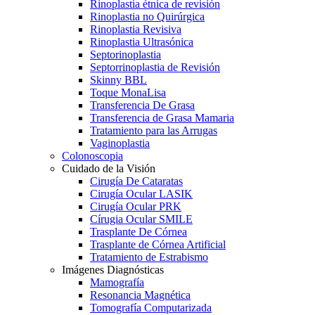
Rinoplastia étnica de revisión
Rinoplastia no Quirúrgica
Rinoplastia Revisiva
Rinoplastia Ultrasónica
Septorinoplastia
Septorrinoplastia de Revisión
Skinny BBL
Toque MonaLisa
Transferencia De Grasa
Transferencia de Grasa Mamaria
Tratamiento para las Arrugas
Vaginoplastia
Colonoscopia
Cuidado de la Visión
Cirugía De Cataratas
Cirugía Ocular LASIK
Cirugía Ocular PRK
Círugia Ocular SMILE
Trasplante De Córnea
Trasplante de Córnea Artificial
Tratamiento de Estrabismo
Imágenes Diagnósticas
Mamografía
Resonancia Magnética
Tomografía Computarizada