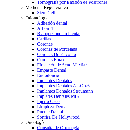
Tomografía por Emisión de Positrones
Medicina Regenerativa
Stem Cell
Odontología
Adhesión dental
All-on-4
Blanqueamiento Dental
Carillas
Coronas
Coronas de Porcelana
Coronas De Zirconio
Coronas Emax
Elevación de Seno Maxilar
Empaste Dental
Endodoncia
Implantes Dentales
Implantes Dentales All-On-6
Implantes Dentales Straumann
Implates Dentales MIS
Injerto Óseo
Limpieza Dental
Puente Dental
Sonrisa De Hollywood
Oncología
Consulta de Oncología