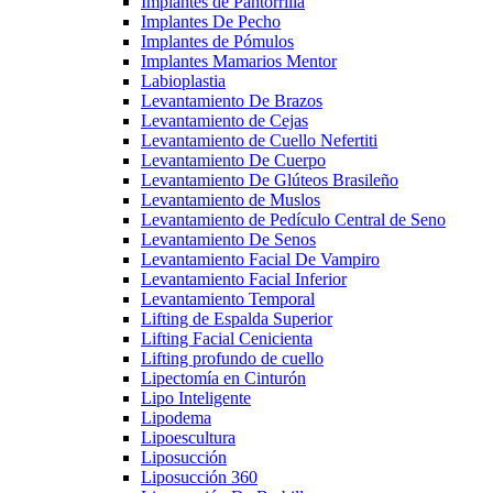
Implantes de Pantorrilla
Implantes De Pecho
Implantes de Pómulos
Implantes Mamarios Mentor
Labioplastia
Levantamiento De Brazos
Levantamiento de Cejas
Levantamiento de Cuello Nefertiti
Levantamiento De Cuerpo
Levantamiento De Glúteos Brasileño
Levantamiento de Muslos
Levantamiento de Pedículo Central de Seno
Levantamiento De Senos
Levantamiento Facial De Vampiro
Levantamiento Facial Inferior
Levantamiento Temporal
Lifting de Espalda Superior
Lifting Facial Cenicienta
Lifting profundo de cuello
Lipectomía en Cinturón
Lipo Inteligente
Lipodema
Lipoescultura
Liposucción
Liposucción 360