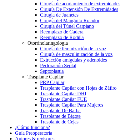
Cirugía de acortamiento de extremidades
Cirugía De Extensión De Extremidades
Cirugía de Juanetes
Cirugía del Manguito Rotador
Cirugía del Túnel Carpiano
Reemplazo de Cadera
Reemplazo de Rodilla
Otorrinolaringologia
Cirugía de feminización de la voz
Cirugía de masculinización de la voz
Extracción amígdalas y adenoides
Perforación Septal
Septoplastia
Trasplante Capilar
PRP Capilar
Trasplante Capilar con Hojas de Záfiro
Trasplante Capilar DHI
Trasplante Capilar FUE
Trasplante Capilar Para Mujeres
Trasplante De Barba
Trasplante de Bigote
Trasplante de Cejas
¿Cómo funciona?
Guía Preoperatoria
Autores & revisores