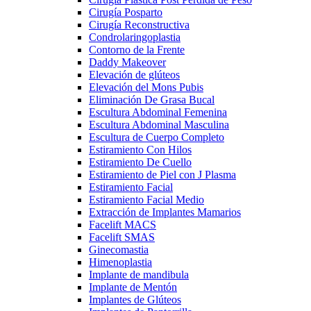
Cirugía Posparto
Cirugía Reconstructiva
Condrolaringoplastia
Contorno de la Frente
Daddy Makeover
Elevación de glúteos
Elevación del Mons Pubis
Eliminación De Grasa Bucal
Escultura Abdominal Femenina
Escultura Abdominal Masculina
Escultura de Cuerpo Completo
Estiramiento Con Hilos
Estiramiento De Cuello
Estiramiento de Piel con J Plasma
Estiramiento Facial
Estiramiento Facial Medio
Extracción de Implantes Mamarios
Facelift MACS
Facelift SMAS
Ginecomastia
Himenoplastia
Implante de mandibula
Implante de Mentón
Implantes de Glúteos