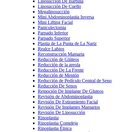
Liposucción De Barbilla
Liposucción De Cuello
Megaliposucción
Mini Abdominoplastia Inversa
Mini Lifting Facial
Paniculectomia
Parpado Inferior
Parpado Superior
Plastia de La Punta de La Nariz
Realce Labios
Reconstrucción Mamaria
Reducción de Glúteos
Reducción de la areola
Reducción De La Frente
Reducción de Mentón
Reducción de Pedículo Central de Seno
Reducción De Senos
Remoción De Implante De Gluteos
Revisión de Abdominoplastia
Revisión De Estiramiento Facial
Revisión De Implantes Mamarios
Revisión De Liposucción
Rinoplastia
Rinoplastia Compleja
Rinoplastia Étnica