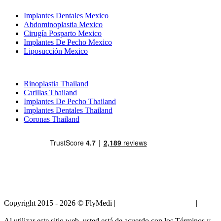
Implantes Dentales Mexico
Abdominoplastia Mexico
Cirugía Posparto Mexico
Implantes De Pecho Mexico
Liposucción Mexico
Tratamientos Populares en Thailand
Rinoplastia Thailand
Carillas Thailand
Implantes De Pecho Thailand
Implantes Dentales Thailand
Coronas Thailand
Copyright 2015 - 2026 © FlyMedi |
Términos y Condiciones
|
Políticas de Privacidad
Al utilizar este sitio web, usted está de acuerdo con los Términos y