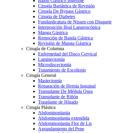
Balón Gástrico Ingerible
Cirugía Bariátrica de Revisión
Cirugía De Bypass Gástrico
Cirugia de Diabetes
Funduplicatura de Nissen con Disquete
Interposición IIeal Laparoscópica
Manga Gástrica
Remoción de Banda Gástrica
Revisión de Manga Gástrica
Cirugía de Columna
Enfermedad del Disco Cervical
Laminectomía
Microdiscectomía
Tratamiento de Escoliosis
Cirugía General
Mastectomía
Reparación de Hernia Inguinal
Transplante De Médula Osea
Transplante de Riñón
Trasplante de Hígado
Cirugía Plástica
Abdominoplastia
Abdominoplastia extendida
Abdominoplastia Flor de Lis
Agrandamiento del Pene