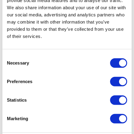
provide social media features and to analyse our traffic.
Hungary Clínicas
We also share information about your use of our site with
Colombia Clínicas
our social media, advertising and analytics partners who
Tratamientos Populares en Turquia
may combine it with other information that you’ve
provided to them or that they’ve collected from your use
Manga Gástrica Turquía
Rinoplastia Turquía
of their services.
Implantes De Pecho Turquía
Reducción De Senos Turquía
Ginecomastia Turquía
Implantes Dentales Turquía
Consent
Carillas Turquía
Necessary
Selection
Coronas Turquía
Liposucción Turquía
Cirugía Bariátrica Turquía
Preferences
Cirugía De Bypass Gástrico Turquía
Odontología Turquía
Levantamiento De Glúteos Brasileño Turquía
Trasplante Capilar Turquía
Statistics
Cirugía Plástica Turquía
Sonrisa De Hollywood Turquía
Implantes Dentales All-On-6 Turquía
Marketing
Escultura Abdominal Masculina Turquía
All-on-4 Turquía