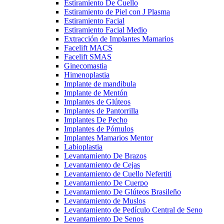
Estiramiento De Cuello
Estiramiento de Piel con J Plasma
Estiramiento Facial
Estiramiento Facial Medio
Extracción de Implantes Mamarios
Facelift MACS
Facelift SMAS
Ginecomastia
Himenoplastia
Implante de mandibula
Implante de Mentón
Implantes de Glúteos
Implantes de Pantorrilla
Implantes De Pecho
Implantes de Pómulos
Implantes Mamarios Mentor
Labioplastia
Levantamiento De Brazos
Levantamiento de Cejas
Levantamiento de Cuello Nefertiti
Levantamiento De Cuerpo
Levantamiento De Glúteos Brasileño
Levantamiento de Muslos
Levantamiento de Pedículo Central de Seno
Levantamiento De Senos