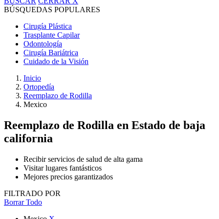
BUSCAR
CERRAR
X
BÚSQUEDAS POPULARES
Cirugía Plástica
Trasplante Capilar
Odontología
Cirugía Bariátrica
Cuidado de la Visión
Inicio
Ortopedía
Reemplazo de Rodilla
Mexico
Reemplazo de Rodilla
en Estado de baja
california
Recibir servicios de salud de alta gama
Visitar lugares fantásticos
Mejores precios garantizados
FILTRADO POR
Borrar Todo
Mexico
X