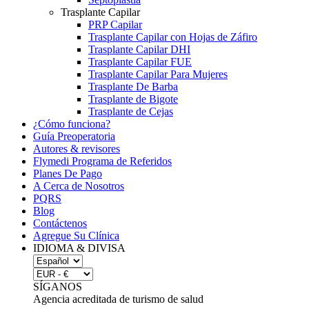
Trasplante Capilar
PRP Capilar
Trasplante Capilar con Hojas de Záfiro
Trasplante Capilar DHI
Trasplante Capilar FUE
Trasplante Capilar Para Mujeres
Trasplante De Barba
Trasplante de Bigote
Trasplante de Cejas
¿Cómo funciona?
Guía Preoperatoria
Autores & revisores
Flymedi Programa de Referidos
Planes De Pago
A Cerca de Nosotros
PQRS
Blog
Contáctenos
Agregue Su Clínica
IDIOMA & DIVISA
SÍGANOS
Agencia acreditada de turismo de salud