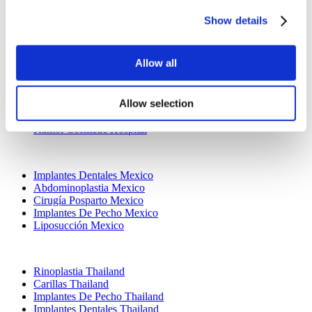
Clínicas Populares
Show details
Clinica Luna Turquía
Istanbul European Center
Dentavivo
Allow all
Dr. Vivo Hair Clinic
YeahSmile
Dr. Implant Dentist
Allow selection
Dr. Christian Morales Clinic
Masterpiece Hospital
Kamol Cosmetic Hospital
Tratamientos Populares en Mexico
Implantes Dentales Mexico
Abdominoplastia Mexico
Cirugía Posparto Mexico
Implantes De Pecho Mexico
Liposucción Mexico
Tratamientos Populares en Thailand
Rinoplastia Thailand
Carillas Thailand
Implantes De Pecho Thailand
Implantes Dentales Thailand