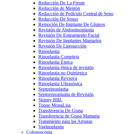
Reducción De La Frente
Reducción de Mentón
Reducción de Pedículo Central de Seno
Reducción De Senos
Remoción De Implante De Gluteos
Revisión de Abdominoplastia
Revisión De Estiramiento Facial
Revisión De Implantes Mamarios
Revisión De Liposucción
Rinoplastia
Rinoplastia Compleja
Rinoplastia Étnica
Rinoplastia étnica de revisión
Rinoplastia no Quirúrgica
Rinoplastia Revisiva
Rinoplastia Ultrasónica
Septorinoplastia
Septorrinoplastia de Revisión
Skinny BBL
Toque MonaLisa
Transferencia De Grasa
Transferencia de Grasa Mamaria
Tratamiento para las Arrugas
Vaginoplastia
Colonoscopia