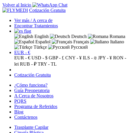
Volver al Inicio
Cotización Gratuita
Ver más / A cerca de
Encontrar Tratamientos
English
Deutsch
Romana
Español
Français
Italiano
Türkçe
Русский
EUR - €
EUR - €
USD - $
GBP - £
CNY - ¥
ILS - ₪
JPY - ¥
RON -
lei
RUB - ₽
TRY - TL
Cotización Gratuita
¿Cómo funciona?
Guía Preoperatoria
A Cerca de Nosotros
PQRS
Programa de Referidos
Blog
Contáctenos
Trasplante Capilar
Cirugía Plástica