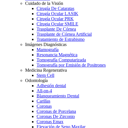
Cuidado de la Visión
Cirugía De Cataratas
Cirugía Ocular LASIK
Cirugía Ocular PRK
Círugia Ocular SMILE
Trasplante De Córnea
Trasplante de Córnea Artificial
Tratamiento de Estrabismo
Imágenes Diagnósticas
Mamografía
Resonancia Magnética
Tomografía Computarizada
Tomografía por Emisión de Positrones
Medicina Regenerativa
Stem Cell
Odontología
Adhesión dental
All-on-4
Blanqueamiento Dental
Carillas
Coronas
Coronas de Porcelana
Coronas De Zirconio
Coronas Emax
Elevación de Seno Maxilar