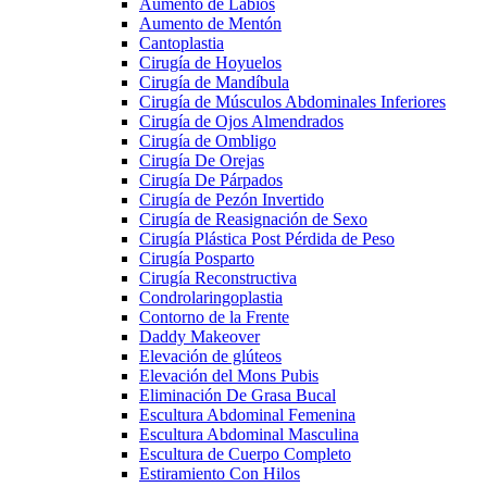
Aumento de Labios
Aumento de Mentón
Cantoplastia
Cirugía de Hoyuelos
Cirugía de Mandíbula
Cirugía de Músculos Abdominales Inferiores
Cirugía de Ojos Almendrados
Cirugía de Ombligo
Cirugía De Orejas
Cirugía De Párpados
Cirugía de Pezón Invertido
Cirugía de Reasignación de Sexo
Cirugía Plástica Post Pérdida de Peso
Cirugía Posparto
Cirugía Reconstructiva
Condrolaringoplastia
Contorno de la Frente
Daddy Makeover
Elevación de glúteos
Elevación del Mons Pubis
Eliminación De Grasa Bucal
Escultura Abdominal Femenina
Escultura Abdominal Masculina
Escultura de Cuerpo Completo
Estiramiento Con Hilos