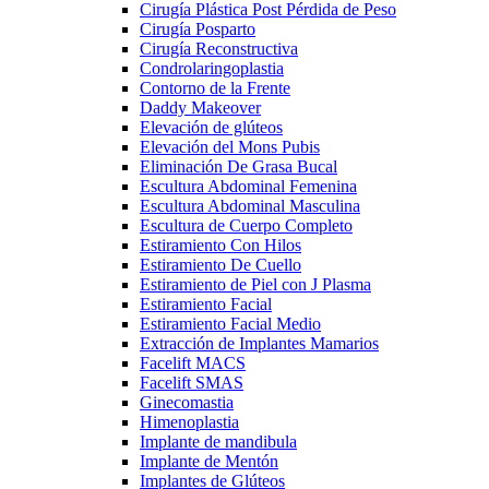
Cirugía Plástica Post Pérdida de Peso
Cirugía Posparto
Cirugía Reconstructiva
Condrolaringoplastia
Contorno de la Frente
Daddy Makeover
Elevación de glúteos
Elevación del Mons Pubis
Eliminación De Grasa Bucal
Escultura Abdominal Femenina
Escultura Abdominal Masculina
Escultura de Cuerpo Completo
Estiramiento Con Hilos
Estiramiento De Cuello
Estiramiento de Piel con J Plasma
Estiramiento Facial
Estiramiento Facial Medio
Extracción de Implantes Mamarios
Facelift MACS
Facelift SMAS
Ginecomastia
Himenoplastia
Implante de mandibula
Implante de Mentón
Implantes de Glúteos