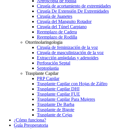
Artroscopia de rodilla
Cirugía de acortamiento de extremidades
Cirugía De Extensión De Extremidades
Cirugía de Juanetes
Cirugía del Manguito Rotador
Cirugía del Túnel Carpiano
Reemplazo de Cadera
Reemplazo de Rodilla
Otorrinolaringologia
Cirugía de feminización de la voz
Cirugía de masculinización de la voz
Extracción amígdalas y adenoides
Perforación Septal
Septoplastia
Trasplante Capilar
PRP Capilar
Trasplante Capilar con Hojas de Záfiro
Trasplante Capilar DHI
Trasplante Capilar FUE
Trasplante Capilar Para Mujeres
Trasplante De Barba
Trasplante de Bigote
Trasplante de Cejas
¿Cómo funciona?
Guía Preoperatoria