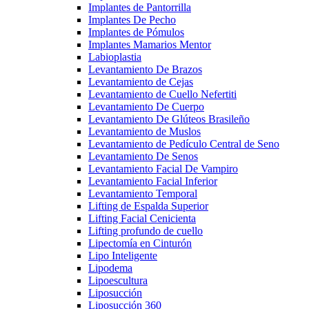
Implantes de Pantorrilla
Implantes De Pecho
Implantes de Pómulos
Implantes Mamarios Mentor
Labioplastia
Levantamiento De Brazos
Levantamiento de Cejas
Levantamiento de Cuello Nefertiti
Levantamiento De Cuerpo
Levantamiento De Glúteos Brasileño
Levantamiento de Muslos
Levantamiento de Pedículo Central de Seno
Levantamiento De Senos
Levantamiento Facial De Vampiro
Levantamiento Facial Inferior
Levantamiento Temporal
Lifting de Espalda Superior
Lifting Facial Cenicienta
Lifting profundo de cuello
Lipectomía en Cinturón
Lipo Inteligente
Lipodema
Lipoescultura
Liposucción
Liposucción 360