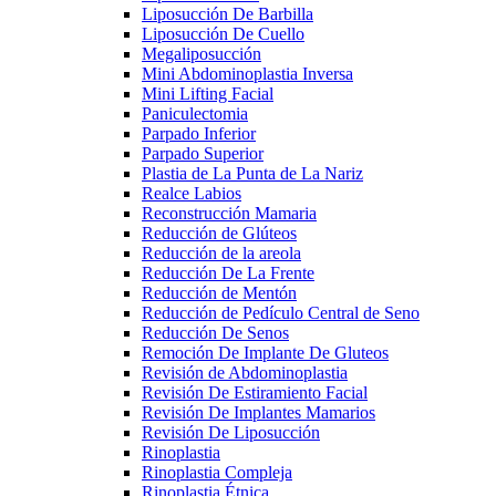
Liposucción De Barbilla
Liposucción De Cuello
Megaliposucción
Mini Abdominoplastia Inversa
Mini Lifting Facial
Paniculectomia
Parpado Inferior
Parpado Superior
Plastia de La Punta de La Nariz
Realce Labios
Reconstrucción Mamaria
Reducción de Glúteos
Reducción de la areola
Reducción De La Frente
Reducción de Mentón
Reducción de Pedículo Central de Seno
Reducción De Senos
Remoción De Implante De Gluteos
Revisión de Abdominoplastia
Revisión De Estiramiento Facial
Revisión De Implantes Mamarios
Revisión De Liposucción
Rinoplastia
Rinoplastia Compleja
Rinoplastia Étnica