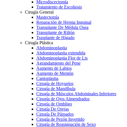
Microdiscectomía
Tratamiento de Escoliosis
Cirugía General
Mastectomía
Reparación de Hernia Inguinal
Transplante De Médula Osea
Transplante de Riñón
Trasplante de Hígado
Cirugía Plástica
Abdominoplastia
Abdominoplastia extendida
Abdominoplastia Flor de Lis
Agrandamiento del Pene
Aumento de Labios
Aumento de Mentón
Cantoplastia
Cirugía de Hoyuelos
Cirugía de Mandíbula
Cirugía de Músculos Abdominales Inferiores
Cirugía de Ojos Almendrados
Cirugía de Ombligo
Cirugía De Orejas
Cirugía De Párpados
Cirugía de Pezón Invertido
Cirugía de Reasignación de Sexo