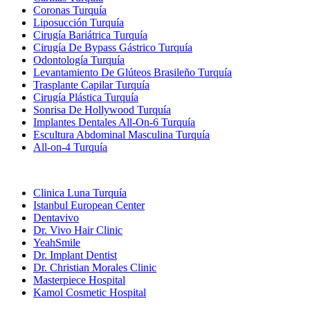
Coronas Turquía
Liposucción Turquía
Cirugía Bariátrica Turquía
Cirugía De Bypass Gástrico Turquía
Odontología Turquía
Levantamiento De Glúteos Brasileño Turquía
Trasplante Capilar Turquía
Cirugía Plástica Turquía
Sonrisa De Hollywood Turquía
Implantes Dentales All-On-6 Turquía
Escultura Abdominal Masculina Turquía
All-on-4 Turquía
Clínicas Populares
Clinica Luna Turquía
Istanbul European Center
Dentavivo
Dr. Vivo Hair Clinic
YeahSmile
Dr. Implant Dentist
Dr. Christian Morales Clinic
Masterpiece Hospital
Kamol Cosmetic Hospital