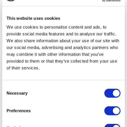
TÜRSAB – Las transacciones en flymedi.com son
gestionadas por MIRAC SARA TOURISM, una agencia de
viajes de Grupo A registrada en TÜRSAB (Certificado No:
This website uses cookies
12276).
Todos los tratamientos son realizados por una institución de
We use cookies to personalise content and ads, to
salud certificada en turismo de salud.
provide social media features and to analyse our traffic.
We also share information about your use of our site with
A Cerca de Nosotros
our social media, advertising and analytics partners who
¿Cómo funciona?
may combine it with other information that you’ve
Guía Preoperatoria
Autores & revisores
provided to them or that they’ve collected from your use
Flymedi Programa de Referidos
of their services.
Planes De Pago
Carreras
PQRS
Blog
Consent
Políticas de Privacidad
Necessary
Selection
Términos y Condiciones
Políticas de Cancelación
Contáctenos
Preferences
Agregue Su Clínica