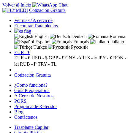
Volver al Inicio
Cotización Gratuita
Ver más / A cerca de
Encontrar Tratamientos
English
Deutsch
Romana
Español
Français
Italiano
Türkçe
Русский
EUR - €
EUR - €
USD - $
GBP - £
CNY - ¥
ILS - ₪
JPY - ¥
RON -
lei
RUB - ₽
TRY - TL
Cotización Gratuita
¿Cómo funciona?
Guía Preoperatoria
A Cerca de Nosotros
PQRS
Programa de Referidos
Blog
Contáctenos
Trasplante Capilar
Cirugía Plástica