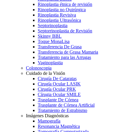
Rinoplastia étnica de revisión
Rinoplastia no Quirúrgica
Rinoplastia Revisiva
Rinoplastia Ultrasónica
Septorinoplastia
Septorrinoplastia de Revisión
Skinny BBL
Toque MonaLisa
Transferencia De Grasa
Transferencia de Grasa Mamaria
Tratamiento para las Arrugas
Vaginoplastia
Colonoscopia
Cuidado de la Visión
Cirugía De Cataratas
Cirugía Ocular LASIK
Cirugía Ocular PRK
Círugia Ocular SMILE
Trasplante De Córnea
Trasplante de Córnea Artificial
Tratamiento de Estrabismo
Imágenes Diagnósticas
Mamografía
Resonancia Magnética
Tomografía Computarizada