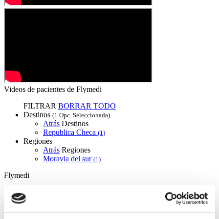
Videos de pacientes de Flymedi
FILTRAR
BORRAR TODO
Destinos
(1 Opc. Seleccionada)
Atrás
Destinos
Republica Checa
(1)
Regiones
Atrás
Regiones
Moravia del sur
(1)
Flymedi
TÜRSAB – Las transacciones en flymedi.com son
gestionadas por MIRAC SARA TOURISM, una agencia de
viajes de Grupo A registrada en TÜRSAB (Certificado No:
12276).