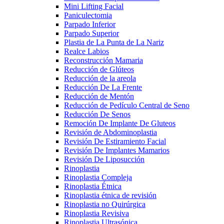
Mini Lifting Facial
Paniculectomia
Parpado Inferior
Parpado Superior
Plastia de La Punta de La Nariz
Realce Labios
Reconstrucción Mamaria
Reducción de Glúteos
Reducción de la areola
Reducción De La Frente
Reducción de Mentón
Reducción de Pedículo Central de Seno
Reducción De Senos
Remoción De Implante De Gluteos
Revisión de Abdominoplastia
Revisión De Estiramiento Facial
Revisión De Implantes Mamarios
Revisión De Liposucción
Rinoplastia
Rinoplastia Compleja
Rinoplastia Étnica
Rinoplastia étnica de revisión
Rinoplastia no Quirúrgica
Rinoplastia Revisiva
Rinoplastia Ultrasónica