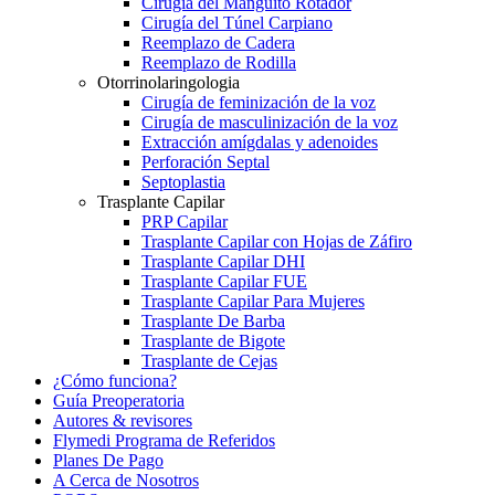
Cirugía del Manguito Rotador
Cirugía del Túnel Carpiano
Reemplazo de Cadera
Reemplazo de Rodilla
Otorrinolaringologia
Cirugía de feminización de la voz
Cirugía de masculinización de la voz
Extracción amígdalas y adenoides
Perforación Septal
Septoplastia
Trasplante Capilar
PRP Capilar
Trasplante Capilar con Hojas de Záfiro
Trasplante Capilar DHI
Trasplante Capilar FUE
Trasplante Capilar Para Mujeres
Trasplante De Barba
Trasplante de Bigote
Trasplante de Cejas
¿Cómo funciona?
Guía Preoperatoria
Autores & revisores
Flymedi Programa de Referidos
Planes De Pago
A Cerca de Nosotros