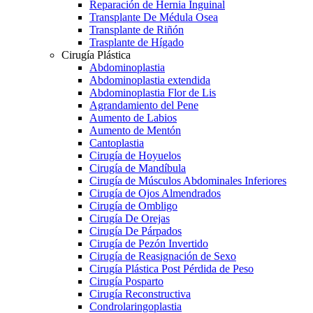
Reparación de Hernia Inguinal
Transplante De Médula Osea
Transplante de Riñón
Trasplante de Hígado
Cirugía Plástica
Abdominoplastia
Abdominoplastia extendida
Abdominoplastia Flor de Lis
Agrandamiento del Pene
Aumento de Labios
Aumento de Mentón
Cantoplastia
Cirugía de Hoyuelos
Cirugía de Mandíbula
Cirugía de Músculos Abdominales Inferiores
Cirugía de Ojos Almendrados
Cirugía de Ombligo
Cirugía De Orejas
Cirugía De Párpados
Cirugía de Pezón Invertido
Cirugía de Reasignación de Sexo
Cirugía Plástica Post Pérdida de Peso
Cirugía Posparto
Cirugía Reconstructiva
Condrolaringoplastia