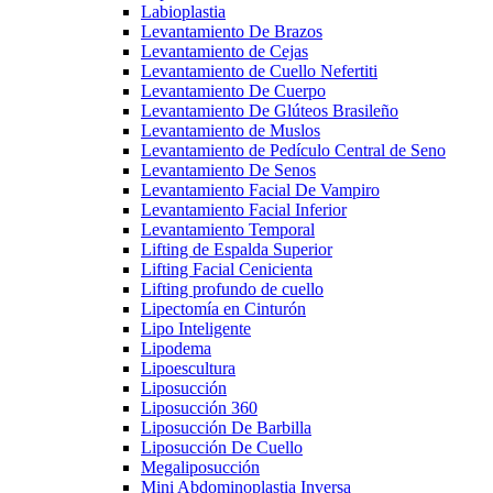
Labioplastia
Levantamiento De Brazos
Levantamiento de Cejas
Levantamiento de Cuello Nefertiti
Levantamiento De Cuerpo
Levantamiento De Glúteos Brasileño
Levantamiento de Muslos
Levantamiento de Pedículo Central de Seno
Levantamiento De Senos
Levantamiento Facial De Vampiro
Levantamiento Facial Inferior
Levantamiento Temporal
Lifting de Espalda Superior
Lifting Facial Cenicienta
Lifting profundo de cuello
Lipectomía en Cinturón
Lipo Inteligente
Lipodema
Lipoescultura
Liposucción
Liposucción 360
Liposucción De Barbilla
Liposucción De Cuello
Megaliposucción
Mini Abdominoplastia Inversa