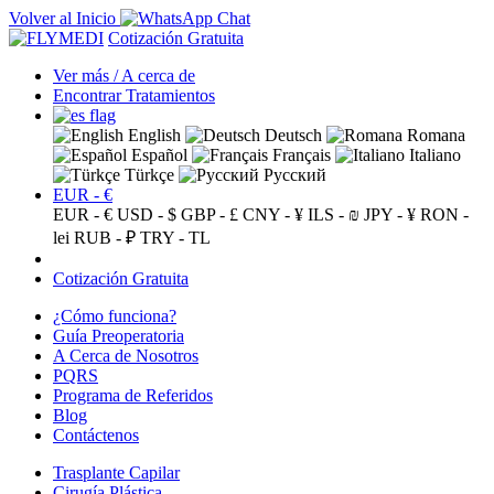
Volver al Inicio
Cotización Gratuita
Ver más / A cerca de
Encontrar Tratamientos
English
Deutsch
Romana
Español
Français
Italiano
Türkçe
Русский
EUR - €
EUR - €
USD - $
GBP - £
CNY - ¥
ILS - ₪
JPY - ¥
RON -
lei
RUB - ₽
TRY - TL
Cotización Gratuita
¿Cómo funciona?
Guía Preoperatoria
A Cerca de Nosotros
PQRS
Programa de Referidos
Blog
Contáctenos
Trasplante Capilar
Cirugía Plástica