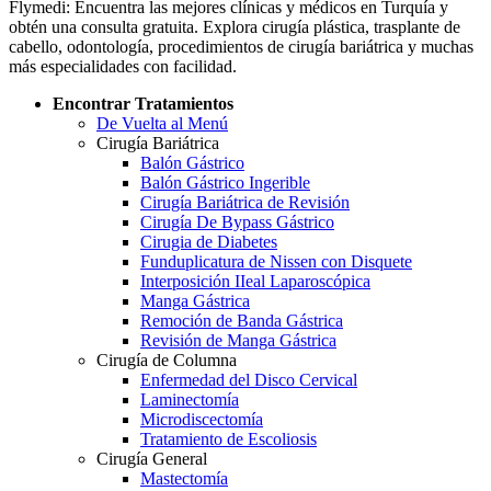
Flymedi: Encuentra las mejores clínicas y médicos en Turquía y
obtén una consulta gratuita. Explora cirugía plástica, trasplante de
cabello, odontología, procedimientos de cirugía bariátrica y muchas
más especialidades con facilidad.
Encontrar Tratamientos
De Vuelta al Menú
Cirugía Bariátrica
Balón Gástrico
Balón Gástrico Ingerible
Cirugía Bariátrica de Revisión
Cirugía De Bypass Gástrico
Cirugia de Diabetes
Funduplicatura de Nissen con Disquete
Interposición IIeal Laparoscópica
Manga Gástrica
Remoción de Banda Gástrica
Revisión de Manga Gástrica
Cirugía de Columna
Enfermedad del Disco Cervical
Laminectomía
Microdiscectomía
Tratamiento de Escoliosis
Cirugía General
Mastectomía