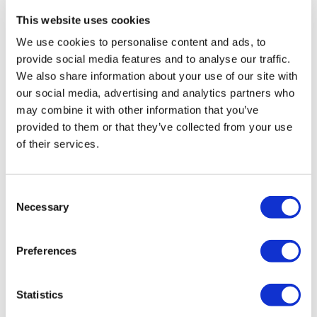
Todos los tratamientos son realizados por una institución de
This website uses cookies
salud certificada en turismo de salud.
We use cookies to personalise content and ads, to
provide social media features and to analyse our traffic.
A Cerca de Nosotros
¿Cómo funciona?
We also share information about your use of our site with
Guía Preoperatoria
our social media, advertising and analytics partners who
Autores & revisores
may combine it with other information that you’ve
Flymedi Programa de Referidos
Planes De Pago
provided to them or that they’ve collected from your use
Carreras
of their services.
PQRS
Blog
Políticas de Privacidad
Términos y Condiciones
Consent
Políticas de Cancelación
Necessary
Selection
Contáctenos
Agregue Su Clínica
Preferences
Statistics