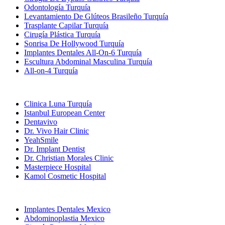
Odontología Turquía
Levantamiento De Glúteos Brasileño Turquía
Trasplante Capilar Turquía
Cirugía Plástica Turquía
Sonrisa De Hollywood Turquía
Implantes Dentales All-On-6 Turquía
Escultura Abdominal Masculina Turquía
All-on-4 Turquía
Clínicas Populares
Clinica Luna Turquía
Istanbul European Center
Dentavivo
Dr. Vivo Hair Clinic
YeahSmile
Dr. Implant Dentist
Dr. Christian Morales Clinic
Masterpiece Hospital
Kamol Cosmetic Hospital
Tratamientos Populares en Mexico
Implantes Dentales Mexico
Abdominoplastia Mexico