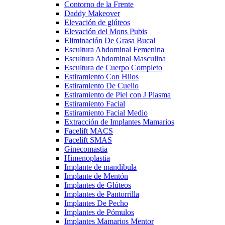
Contorno de la Frente
Daddy Makeover
Elevación de glúteos
Elevación del Mons Pubis
Eliminación De Grasa Bucal
Escultura Abdominal Femenina
Escultura Abdominal Masculina
Escultura de Cuerpo Completo
Estiramiento Con Hilos
Estiramiento De Cuello
Estiramiento de Piel con J Plasma
Estiramiento Facial
Estiramiento Facial Medio
Extracción de Implantes Mamarios
Facelift MACS
Facelift SMAS
Ginecomastia
Himenoplastia
Implante de mandibula
Implante de Mentón
Implantes de Glúteos
Implantes de Pantorrilla
Implantes De Pecho
Implantes de Pómulos
Implantes Mamarios Mentor