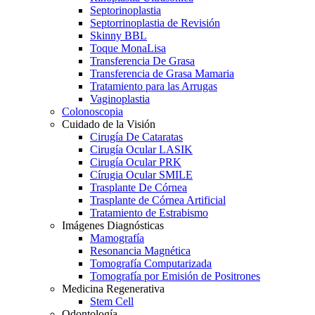
Septorinoplastia
Septorrinoplastia de Revisión
Skinny BBL
Toque MonaLisa
Transferencia De Grasa
Transferencia de Grasa Mamaria
Tratamiento para las Arrugas
Vaginoplastia
Colonoscopia
Cuidado de la Visión
Cirugía De Cataratas
Cirugía Ocular LASIK
Cirugía Ocular PRK
Círugia Ocular SMILE
Trasplante De Córnea
Trasplante de Córnea Artificial
Tratamiento de Estrabismo
Imágenes Diagnósticas
Mamografía
Resonancia Magnética
Tomografía Computarizada
Tomografía por Emisión de Positrones
Medicina Regenerativa
Stem Cell
Odontología