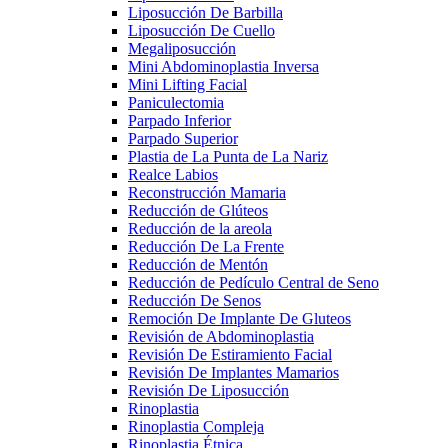
Liposucción De Barbilla
Liposucción De Cuello
Megaliposucción
Mini Abdominoplastia Inversa
Mini Lifting Facial
Paniculectomia
Parpado Inferior
Parpado Superior
Plastia de La Punta de La Nariz
Realce Labios
Reconstrucción Mamaria
Reducción de Glúteos
Reducción de la areola
Reducción De La Frente
Reducción de Mentón
Reducción de Pedículo Central de Seno
Reducción De Senos
Remoción De Implante De Gluteos
Revisión de Abdominoplastia
Revisión De Estiramiento Facial
Revisión De Implantes Mamarios
Revisión De Liposucción
Rinoplastia
Rinoplastia Compleja
Rinoplastia Étnica