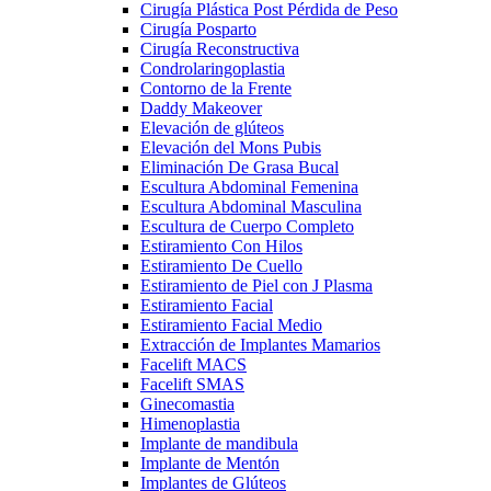
Cirugía Plástica Post Pérdida de Peso
Cirugía Posparto
Cirugía Reconstructiva
Condrolaringoplastia
Contorno de la Frente
Daddy Makeover
Elevación de glúteos
Elevación del Mons Pubis
Eliminación De Grasa Bucal
Escultura Abdominal Femenina
Escultura Abdominal Masculina
Escultura de Cuerpo Completo
Estiramiento Con Hilos
Estiramiento De Cuello
Estiramiento de Piel con J Plasma
Estiramiento Facial
Estiramiento Facial Medio
Extracción de Implantes Mamarios
Facelift MACS
Facelift SMAS
Ginecomastia
Himenoplastia
Implante de mandibula
Implante de Mentón
Implantes de Glúteos