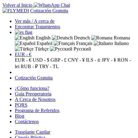
Volver al Inicio
Cotización Gratuita
Ver más / A cerca de
Encontrar Tratamientos
English
Deutsch
Romana
Español
Français
Italiano
Türkçe
Русский
EUR - €
EUR - €
USD - $
GBP - £
CNY - ¥
ILS - ₪
JPY - ¥
RON -
lei
RUB - ₽
TRY - TL
Cotización Gratuita
¿Cómo funciona?
Guía Preoperatoria
A Cerca de Nosotros
PQRS
Programa de Referidos
Blog
Contáctenos
Trasplante Capilar
Cirugía Plástica