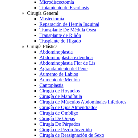
Microdiscectomía
Tratamiento de Escoliosis
Cirugía General
Mastectomía
Reparación de Hernia Inguinal
Transplante De Médula Osea
Transplante de Riñón
Trasplante de Hígado
Cirugía Plástica
Abdominoplastia
Abdominoplastia extendida
Abdominoplastia Flor de Lis
Agrandamiento del Pene
Aumento de Labios
Aumento de Mentón
Cantoplastia
Cirugía de Hoyuelos
Cirugía de Mandíbula
Cirugía de Músculos Abdominales Inferiores
Cirugía de Ojos Almendrados
Cirugía de Ombligo
Cirugía De Orejas
Cirugía De Párpados
Cirugía de Pezón Invertido
Cirugía de Reasignación de Sexo