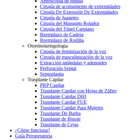
Artroscopia de rodilla
Cirugía de acortamiento de extremidades
Cirugía De Extensión De Extremidades
Cirugía de Juanetes
Cirugía del Manguito Rotador
Cirugía del Túnel Carpiano
Reemplazo de Cadera
Reemplazo de Rodilla
Otorrinolaringologia
Cirugía de feminización de la voz
Cirugía de masculinización de la voz
Extracción amígdalas y adenoides
Perforación Septal
Septoplastia
Trasplante Capilar
PRP Capilar
Trasplante Capilar con Hojas de Záfiro
Trasplante Capilar DHI
Trasplante Capilar FUE
Trasplante Capilar Para Mujeres
Trasplante De Barba
Trasplante de Bigote
Trasplante de Cejas
¿Cómo funciona?
Guía Preoperatoria