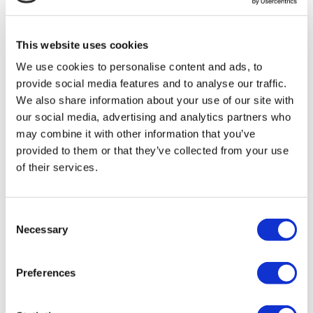
TÜRSAB – Las transacciones en flymedi.com son
gestionadas por MIRAC SARA TOURISM, una agencia de
viajes de Grupo A registrada en TÜRSAB (Certificado No:
This website uses cookies
12276).
Todos los tratamientos son realizados por una institución de
We use cookies to personalise content and ads, to
salud certificada en turismo de salud.
provide social media features and to analyse our traffic.
We also share information about your use of our site with
A Cerca de Nosotros
our social media, advertising and analytics partners who
¿Cómo funciona?
may combine it with other information that you’ve
Guía Preoperatoria
Autores & revisores
provided to them or that they’ve collected from your use
Flymedi Programa de Referidos
of their services.
Planes De Pago
Carreras
PQRS
Blog
Consent
Políticas de Privacidad
Necessary
Selection
Términos y Condiciones
Políticas de Cancelación
Contáctenos
Preferences
Agregue Su Clínica