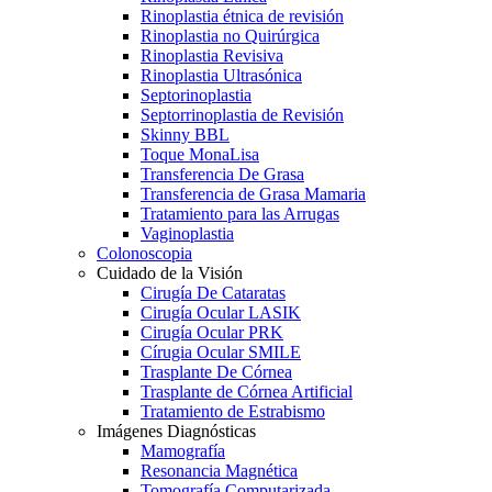
Rinoplastia étnica de revisión
Rinoplastia no Quirúrgica
Rinoplastia Revisiva
Rinoplastia Ultrasónica
Septorinoplastia
Septorrinoplastia de Revisión
Skinny BBL
Toque MonaLisa
Transferencia De Grasa
Transferencia de Grasa Mamaria
Tratamiento para las Arrugas
Vaginoplastia
Colonoscopia
Cuidado de la Visión
Cirugía De Cataratas
Cirugía Ocular LASIK
Cirugía Ocular PRK
Círugia Ocular SMILE
Trasplante De Córnea
Trasplante de Córnea Artificial
Tratamiento de Estrabismo
Imágenes Diagnósticas
Mamografía
Resonancia Magnética
Tomografía Computarizada