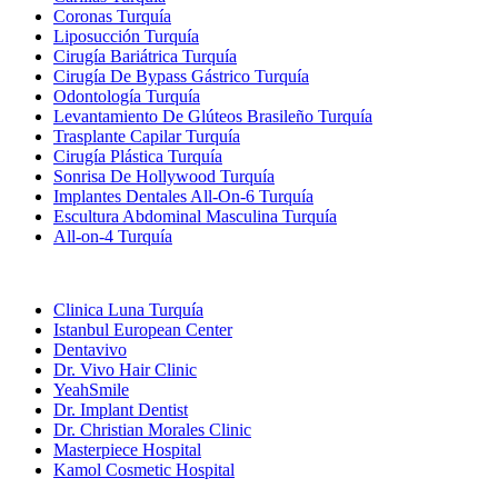
Coronas Turquía
Liposucción Turquía
Cirugía Bariátrica Turquía
Cirugía De Bypass Gástrico Turquía
Odontología Turquía
Levantamiento De Glúteos Brasileño Turquía
Trasplante Capilar Turquía
Cirugía Plástica Turquía
Sonrisa De Hollywood Turquía
Implantes Dentales All-On-6 Turquía
Escultura Abdominal Masculina Turquía
All-on-4 Turquía
Clínicas Populares
Clinica Luna Turquía
Istanbul European Center
Dentavivo
Dr. Vivo Hair Clinic
YeahSmile
Dr. Implant Dentist
Dr. Christian Morales Clinic
Masterpiece Hospital
Kamol Cosmetic Hospital