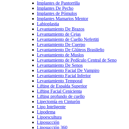
Implantes de Pantorrilla
Implantes De Pecho
Implantes de Pómulos
Implantes Mamarios Mentor
Labioplastia
Levantamiento De Brazos
Levantamiento de Cejas
Levantamiento de Cuello Nefertiti
Levantamiento De Cuerpo
Levantamiento De Glúteos Brasileño
Levantamiento de Muslos
Levantamiento de Pedículo Central de Seno
Levantamiento De Senos
Levantamiento Facial De Vampiro
Levantamiento Facial Inferior
Levantamiento Temporal
Lifting de Espalda Superior
Lifting Facial Cenicienta
Lifting profundo de cuello
Lipectomía en Cinturón
Lipo Inteligente
Lipodema
Lipoescultura
Liposucción
Liposucción 360