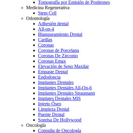
Tomografía por Emisión de Positrones
Medicina Regenerativa
Stem Cell
Odontología
Adhesión dental
All-on-4
Blanqueamiento Dental
Carillas
Coronas
Coronas de Porcelana
Coronas De Zirconio
Coronas Emax
Elevación de Seno Maxilar
Empaste Dental
Endodoncia
Implantes Dentales
Implantes Dentales All-On-6
Implantes Dentales Straumann
Implates Dentales MIS
Injerto Óseo
Limpieza Dental
Puente Dental
Sonrisa De Hollywood
Oncología
Consulta de Oncología