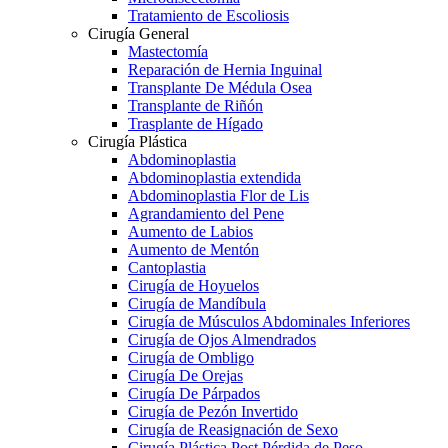
Tratamiento de Escoliosis
Cirugía General
Mastectomía
Reparación de Hernia Inguinal
Transplante De Médula Osea
Transplante de Riñón
Trasplante de Hígado
Cirugía Plástica
Abdominoplastia
Abdominoplastia extendida
Abdominoplastia Flor de Lis
Agrandamiento del Pene
Aumento de Labios
Aumento de Mentón
Cantoplastia
Cirugía de Hoyuelos
Cirugía de Mandíbula
Cirugía de Músculos Abdominales Inferiores
Cirugía de Ojos Almendrados
Cirugía de Ombligo
Cirugía De Orejas
Cirugía De Párpados
Cirugía de Pezón Invertido
Cirugía de Reasignación de Sexo
Cirugía Plástica Post Pérdida de Peso