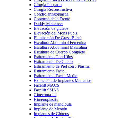
Cirugía Posparto
Cirugía Reconstructiva
Condrolaringoplastia
Contorno de la Frente
Daddy Makeover
Elevación de glúteos
Elevación del Mons Pubis
Eliminación De Grasa Bucal
Escultura Abdominal Femenina
Escultura Abdominal Masculina
Escultura de Cuerpo Completo
Estiramiento Con Hilos
Estiramiento De Cuello
Estiramiento de Piel con J Plasma
Estiramiento Facial
Estiramiento Facial Medio
Extracción de Implantes Mamarios
Facelift MACS
Facelift SMAS
Ginecomastia
Himenoplastia
Implante de mandibula
Implante de Mentón
Implantes de Glúteos