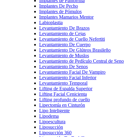
Implantes de Pantorrilla
Implantes De Pecho
Implantes de Pómulos
Implantes Mamarios Mentor
Labioplastia
Levantamiento De Brazos
Levantamiento de Cejas
Levantamiento de Cuello Nefertiti
Levantamiento De Cuerpo
Levantamiento De Glúteos Brasileño
Levantamiento de Muslos
Levantamiento de Pedículo Central de Seno
Levantamiento De Senos
Levantamiento Facial De Vampiro
Levantamiento Facial Inferior
Levantamiento Temporal
Lifting de Espalda Superior
Lifting Facial Cenicienta
Lifting profundo de cuello
Lipectomía en Cinturón
Lipo Inteligente
Lipodema
Lipoescultura
Liposucción
Liposucción 360