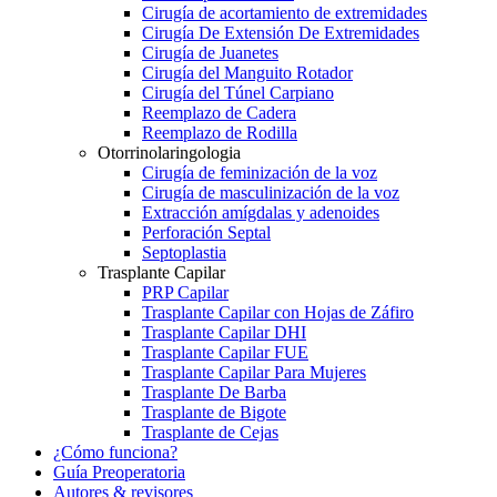
Cirugía de acortamiento de extremidades
Cirugía De Extensión De Extremidades
Cirugía de Juanetes
Cirugía del Manguito Rotador
Cirugía del Túnel Carpiano
Reemplazo de Cadera
Reemplazo de Rodilla
Otorrinolaringologia
Cirugía de feminización de la voz
Cirugía de masculinización de la voz
Extracción amígdalas y adenoides
Perforación Septal
Septoplastia
Trasplante Capilar
PRP Capilar
Trasplante Capilar con Hojas de Záfiro
Trasplante Capilar DHI
Trasplante Capilar FUE
Trasplante Capilar Para Mujeres
Trasplante De Barba
Trasplante de Bigote
Trasplante de Cejas
¿Cómo funciona?
Guía Preoperatoria
Autores & revisores