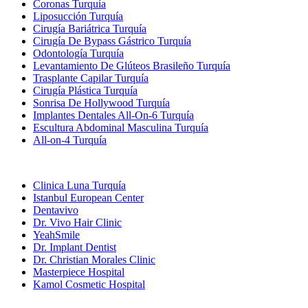
Coronas Turquía
Liposucción Turquía
Cirugía Bariátrica Turquía
Cirugía De Bypass Gástrico Turquía
Odontología Turquía
Levantamiento De Glúteos Brasileño Turquía
Trasplante Capilar Turquía
Cirugía Plástica Turquía
Sonrisa De Hollywood Turquía
Implantes Dentales All-On-6 Turquía
Escultura Abdominal Masculina Turquía
All-on-4 Turquía
Clínicas Populares
Clinica Luna Turquía
Istanbul European Center
Dentavivo
Dr. Vivo Hair Clinic
YeahSmile
Dr. Implant Dentist
Dr. Christian Morales Clinic
Masterpiece Hospital
Kamol Cosmetic Hospital
Tratamientos Populares en Mexico