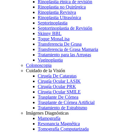
Rinoplastia étnica de revisión
Rinoplastia no Quirúrgica
Rinoplastia Revisiva
Rinoplastia Ultrasónica
Septorinoplastia
Septorrinoplastia de Revisión
Skinny BBL
Toque MonaLisa
Transferencia De Grasa
Transferencia de Grasa Mamaria
Tratamiento para las Arrugas
Vaginoplastia
Colonoscopia
Cuidado de la Visión
Cirugía De Cataratas
Cirugía Ocular LASIK
Cirugía Ocular PRK
Círugia Ocular SMILE
Trasplante De Córnea
Trasplante de Córnea Artificial
Tratamiento de Estrabismo
Imágenes Diagnósticas
Mamografía
Resonancia Magnética
Tomografía Computarizada