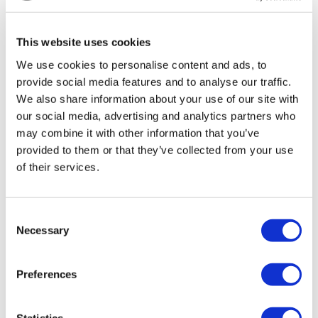
TÜRSAB – Las transacciones en flymedi.com son
gestionadas por MIRAC SARA TOURISM, una agencia de
viajes de Grupo A registrada en TÜRSAB (Certificado No:
This website uses cookies
12276).
Todos los tratamientos son realizados por una institución de
We use cookies to personalise content and ads, to
salud certificada en turismo de salud.
provide social media features and to analyse our traffic.
We also share information about your use of our site with
A Cerca de Nosotros
our social media, advertising and analytics partners who
¿Cómo funciona?
may combine it with other information that you’ve
Guía Preoperatoria
Autores & revisores
provided to them or that they’ve collected from your use
Flymedi Programa de Referidos
of their services.
Planes De Pago
Carreras
PQRS
Blog
Consent
Políticas de Privacidad
Necessary
Selection
Términos y Condiciones
Políticas de Cancelación
Contáctenos
Agregue Su Clínica
Preferences
Statistics