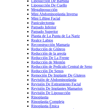
Liposucción De Barbilla
Liposucción De Cuello
Megaliposucción
Mini Abdominoplastia Inversa
Mini Lifting Facial
Paniculectomia
Parpado Inferior
Parpado Superior
Plastia de La Punta de La Nariz
Realce Labios
Reconstrucción Mamaria
Reducción de Glúteos
Reducción de la areola
Reducción De La Frente
Reducción de Mentón
Reducción de Pedículo Central de Seno
Reducción De Senos
Remoción De Implante De Gluteos
Revisión de Abdominoplastia
Revisión De Estiramiento Facial
Revisión De Implantes Mamarios
Revisión De Liposucción
Rinoplastia
Rinoplastia Compleja
Rinoplastia Étnica