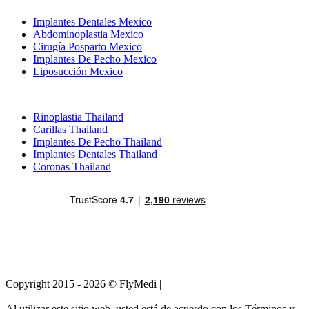
Implantes Dentales Mexico
Abdominoplastia Mexico
Cirugía Posparto Mexico
Implantes De Pecho Mexico
Liposucción Mexico
Tratamientos Populares en Thailand
Rinoplastia Thailand
Carillas Thailand
Implantes De Pecho Thailand
Implantes Dentales Thailand
Coronas Thailand
Copyright 2015 - 2026 © FlyMedi |
Términos y Condiciones
|
Políticas de Privacidad
Al utilizar este sitio web, usted está de acuerdo con los Términos y