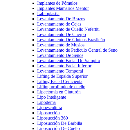
Implantes de Pómulos
Implantes Mamarios Mentor
Labioplastia
Levantamiento De Brazos
Levantamiento de Cejas
Levantamiento de Cuello Nefertiti
Levantamiento De Cuerpo
Levantamiento De Glúteos Brasileño
Levantamiento de Muslos
Levantamiento de Pedículo Central de Seno
Levantamiento De Senos
Levantamiento Facial De Vampiro
Levantamiento Facial Inferior
Levantamiento Temporal
Lifting de Espalda Superior
Lifting Facial Cenicienta
Lifting profundo de cuello
Lipectomía en Cinturón
Lipo Inteligente
Lipodema
Lipoescultura
Liposucción
Liposucción 360
Liposucción De Barbilla
Liposucción De Cuello