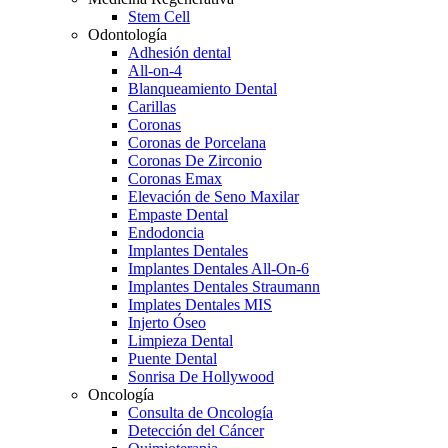
Stem Cell
Odontología
Adhesión dental
All-on-4
Blanqueamiento Dental
Carillas
Coronas
Coronas de Porcelana
Coronas De Zirconio
Coronas Emax
Elevación de Seno Maxilar
Empaste Dental
Endodoncia
Implantes Dentales
Implantes Dentales All-On-6
Implantes Dentales Straumann
Implates Dentales MIS
Injerto Óseo
Limpieza Dental
Puente Dental
Sonrisa De Hollywood
Oncología
Consulta de Oncología
Detección del Cáncer