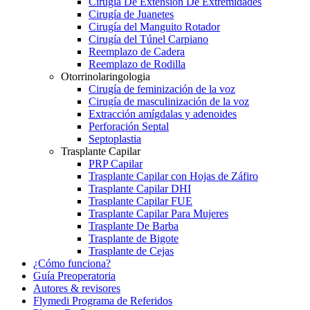
Cirugía De Extensión De Extremidades
Cirugía de Juanetes
Cirugía del Manguito Rotador
Cirugía del Túnel Carpiano
Reemplazo de Cadera
Reemplazo de Rodilla
Otorrinolaringologia
Cirugía de feminización de la voz
Cirugía de masculinización de la voz
Extracción amígdalas y adenoides
Perforación Septal
Septoplastia
Trasplante Capilar
PRP Capilar
Trasplante Capilar con Hojas de Záfiro
Trasplante Capilar DHI
Trasplante Capilar FUE
Trasplante Capilar Para Mujeres
Trasplante De Barba
Trasplante de Bigote
Trasplante de Cejas
¿Cómo funciona?
Guía Preoperatoria
Autores & revisores
Flymedi Programa de Referidos