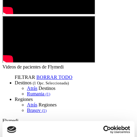
Videos de pacientes de Flymedi
FILTRAR
BORRAR TODO
Destinos
(1 Opc. Seleccionada)
Atrás
Destinos
Rumania
(1)
Regiones
Atrás
Regiones
Braşov
(1)
Flymedi
TÜRSAB – Las transacciones en flymedi.com son
gestionadas por MIRAC SARA TOURISM, una agencia de