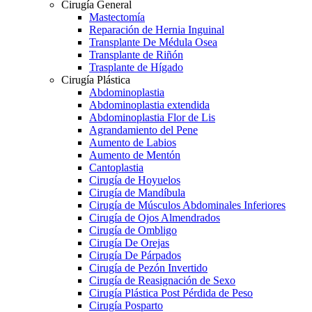
Cirugía General
Mastectomía
Reparación de Hernia Inguinal
Transplante De Médula Osea
Transplante de Riñón
Trasplante de Hígado
Cirugía Plástica
Abdominoplastia
Abdominoplastia extendida
Abdominoplastia Flor de Lis
Agrandamiento del Pene
Aumento de Labios
Aumento de Mentón
Cantoplastia
Cirugía de Hoyuelos
Cirugía de Mandíbula
Cirugía de Músculos Abdominales Inferiores
Cirugía de Ojos Almendrados
Cirugía de Ombligo
Cirugía De Orejas
Cirugía De Párpados
Cirugía de Pezón Invertido
Cirugía de Reasignación de Sexo
Cirugía Plástica Post Pérdida de Peso
Cirugía Posparto