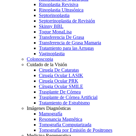
Rinoplastia Revisiva
Rinoplastia Ultrasónica
Septorinoplastia
Septorrinoplastia de Revisión
Skinny BBL
Toque MonaLisa
Transferencia De Grasa
Transferencia de Grasa Mamaria
Tratamiento para las Arrugas
Vaginoplastia
Colonoscopia
Cuidado de la Visión
Cirugía De Cataratas
Cirugía Ocular LASIK
Cirugía Ocular PRK
Círugia Ocular SMILE
Trasplante De Córnea
Trasplante de Córnea Artificial
Tratamiento de Estrabismo
Imágenes Diagnósticas
Mamografía
Resonancia Magnética
Tomografía Computarizada
Tomografía por Emisión de Positrones
Medicina Regenerativa