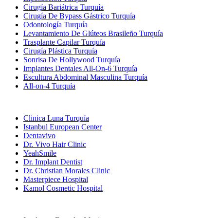
Cirugía Bariátrica Turquía
Cirugía De Bypass Gástrico Turquía
Odontología Turquía
Levantamiento De Glúteos Brasileño Turquía
Trasplante Capilar Turquía
Cirugía Plástica Turquía
Sonrisa De Hollywood Turquía
Implantes Dentales All-On-6 Turquía
Escultura Abdominal Masculina Turquía
All-on-4 Turquía
Clínicas Populares
Clinica Luna Turquía
Istanbul European Center
Dentavivo
Dr. Vivo Hair Clinic
YeahSmile
Dr. Implant Dentist
Dr. Christian Morales Clinic
Masterpiece Hospital
Kamol Cosmetic Hospital
Tratamientos Populares en Mexico