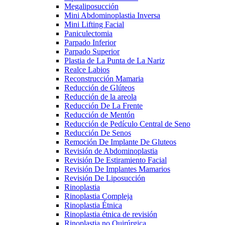
Megaliposucción
Mini Abdominoplastia Inversa
Mini Lifting Facial
Paniculectomia
Parpado Inferior
Parpado Superior
Plastia de La Punta de La Nariz
Realce Labios
Reconstrucción Mamaria
Reducción de Glúteos
Reducción de la areola
Reducción De La Frente
Reducción de Mentón
Reducción de Pedículo Central de Seno
Reducción De Senos
Remoción De Implante De Gluteos
Revisión de Abdominoplastia
Revisión De Estiramiento Facial
Revisión De Implantes Mamarios
Revisión De Liposucción
Rinoplastia
Rinoplastia Compleja
Rinoplastia Étnica
Rinoplastia étnica de revisión
Rinoplastia no Quirúrgica