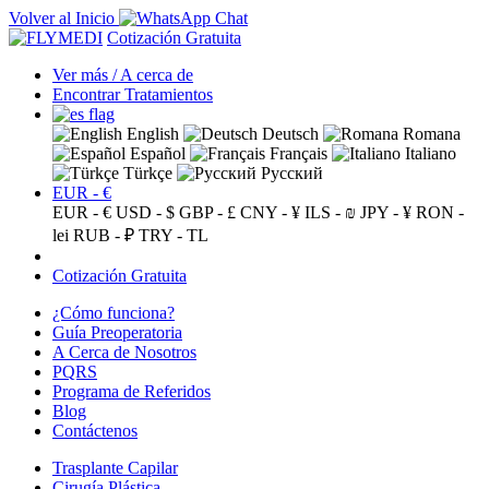
Volver al Inicio
Cotización Gratuita
Ver más / A cerca de
Encontrar Tratamientos
English
Deutsch
Romana
Español
Français
Italiano
Türkçe
Русский
EUR - €
EUR - €
USD - $
GBP - £
CNY - ¥
ILS - ₪
JPY - ¥
RON -
lei
RUB - ₽
TRY - TL
Cotización Gratuita
¿Cómo funciona?
Guía Preoperatoria
A Cerca de Nosotros
PQRS
Programa de Referidos
Blog
Contáctenos
Trasplante Capilar
Cirugía Plástica