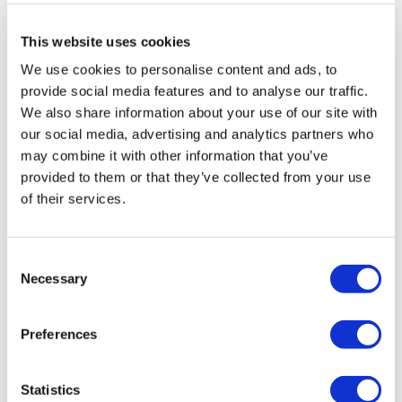
viajes de Grupo A registrada en TÜRSAB (Certificado No:
12276).
This website uses cookies
Todos los tratamientos son realizados por una institución de
salud certificada en turismo de salud.
We use cookies to personalise content and ads, to
provide social media features and to analyse our traffic.
A Cerca de Nosotros
We also share information about your use of our site with
¿Cómo funciona?
our social media, advertising and analytics partners who
Guía Preoperatoria
may combine it with other information that you’ve
Autores & revisores
Flymedi Programa de Referidos
provided to them or that they’ve collected from your use
Planes De Pago
of their services.
Carreras
PQRS
Blog
Políticas de Privacidad
Consent
Términos y Condiciones
Necessary
Selection
Políticas de Cancelación
Contáctenos
Agregue Su Clínica
Preferences
Statistics