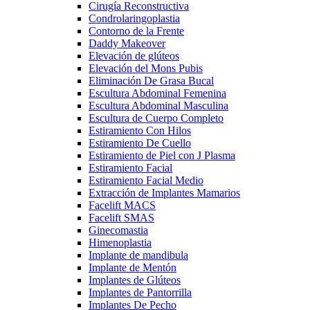
Cirugía Reconstructiva
Condrolaringoplastia
Contorno de la Frente
Daddy Makeover
Elevación de glúteos
Elevación del Mons Pubis
Eliminación De Grasa Bucal
Escultura Abdominal Femenina
Escultura Abdominal Masculina
Escultura de Cuerpo Completo
Estiramiento Con Hilos
Estiramiento De Cuello
Estiramiento de Piel con J Plasma
Estiramiento Facial
Estiramiento Facial Medio
Extracción de Implantes Mamarios
Facelift MACS
Facelift SMAS
Ginecomastia
Himenoplastia
Implante de mandibula
Implante de Mentón
Implantes de Glúteos
Implantes de Pantorrilla
Implantes De Pecho