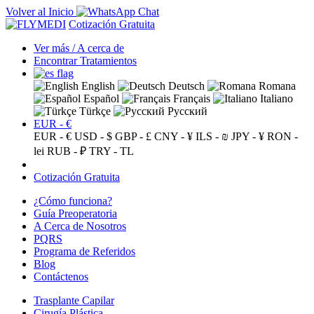
Volver al Inicio
Cotización Gratuita
Ver más / A cerca de
Encontrar Tratamientos
English
Deutsch
Romana
Español
Français
Italiano
Türkçe
Русский
EUR - €
EUR - €
USD - $
GBP - £
CNY - ¥
ILS - ₪
JPY - ¥
RON -
lei
RUB - ₽
TRY - TL
Cotización Gratuita
¿Cómo funciona?
Guía Preoperatoria
A Cerca de Nosotros
PQRS
Programa de Referidos
Blog
Contáctenos
Trasplante Capilar
Cirugía Plástica