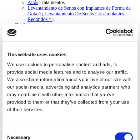
Atrás
Tratamientos
Levantamiento de Senos con Implantes de Forma de
Gota
Levantamiento De Senos Con Implantes
(1)
Redondos
(1)
Destinos
(1 Opc. Seleccionada)
Atrás
Destinos
Rumania
(1)
Regiones
Atrás
Regiones
Braşov
(1)
This website uses cookies
Flymedi
We use cookies to personalise content and ads, to
provide social media features and to analyse our traffic.
TÜRSAB – Las transacciones en flymedi.com son
We also share information about your use of our site with
gestionadas por MIRAC SARA TOURISM, una agencia de
viajes de Grupo A registrada en TÜRSAB (Certificado No:
our social media, advertising and analytics partners who
12276).
may combine it with other information that you’ve
Todos los tratamientos son realizados por una institución de
provided to them or that they’ve collected from your use
salud certificada en turismo de salud.
of their services.
A Cerca de Nosotros
¿Cómo funciona?
Guía Preoperatoria
Consent
Autores & revisores
Necessary
Selection