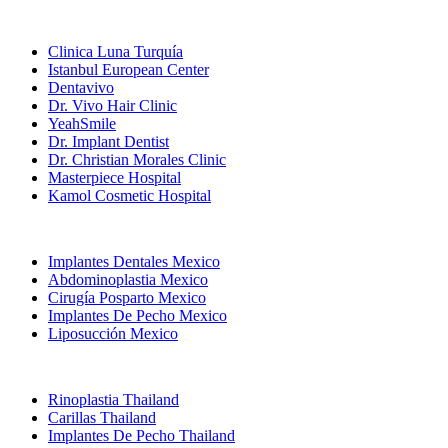
Clínicas Populares
Clinica Luna Turquía
Istanbul European Center
Dentavivo
Dr. Vivo Hair Clinic
YeahSmile
Dr. Implant Dentist
Dr. Christian Morales Clinic
Masterpiece Hospital
Kamol Cosmetic Hospital
Tratamientos Populares en Mexico
Implantes Dentales Mexico
Abdominoplastia Mexico
Cirugía Posparto Mexico
Implantes De Pecho Mexico
Liposucción Mexico
Tratamientos Populares en Thailand
Rinoplastia Thailand
Carillas Thailand
Implantes De Pecho Thailand