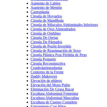
Aumento de Labios
Aumento de Mentón
Cantoplastia
Cirugía de Hoyuelos
Cirugía de Mandíbula
Cirugía de Músculos Abdominales Inferiores
Cirugía de Ojos Almendrados
Cirugía de Ombligo
Cirugía De Orejas
Cirugía De Párpados
Cirugía de Pezón Invertido
Cirugía de Reasignación de Sexo
Cirugía Plástica Post Pérdida de Peso
Cirugía Posparto
Cirugía Reconstructiva
Condrolaringoplastia
Contorno de la Frente
Daddy Makeover
Elevación de glúteos
Elevación del Mons Pubis
Eliminación De Grasa Bucal
Escultura Abdominal Femenina
Escultura Abdominal Masculina
Escultura de Cuerpo Completo
Estiramiento Con Hilos