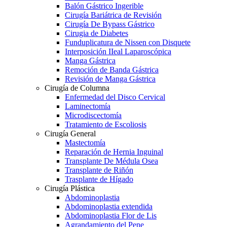
Balón Gástrico Ingerible
Cirugía Bariátrica de Revisión
Cirugía De Bypass Gástrico
Cirugia de Diabetes
Funduplicatura de Nissen con Disquete
Interposición IIeal Laparoscópica
Manga Gástrica
Remoción de Banda Gástrica
Revisión de Manga Gástrica
Cirugía de Columna
Enfermedad del Disco Cervical
Laminectomía
Microdiscectomía
Tratamiento de Escoliosis
Cirugía General
Mastectomía
Reparación de Hernia Inguinal
Transplante De Médula Osea
Transplante de Riñón
Trasplante de Hígado
Cirugía Plástica
Abdominoplastia
Abdominoplastia extendida
Abdominoplastia Flor de Lis
Agrandamiento del Pene