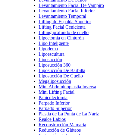
Levantamiento Facial De Vampiro
Levantamiento Facial Inferior
Levantamiento Temporal
Lifting de Espalda Superior
Lifting Facial Cenicienta
Lifting profundo de cuello
Lipectomía en Cinturón
Lipo Inteligente
Lipodema
Lipoescultura
Liposucción
Liposucción 360
Liposucción De Barbilla
Liposucción De Cuello
Megaliposucción
Mini Abdominoplastia Inversa
Mini Lifting Facial
Paniculectomia
Parpado Inferior
Parpado Superior
Plastia de La Punta de La Nariz
Realce Labios
Reconstrucción Mamaria
Reducción de Glúteos