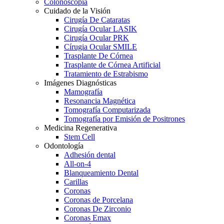
Colonoscopia
Cuidado de la Visión
Cirugía De Cataratas
Cirugía Ocular LASIK
Cirugía Ocular PRK
Círugia Ocular SMILE
Trasplante De Córnea
Trasplante de Córnea Artificial
Tratamiento de Estrabismo
Imágenes Diagnósticas
Mamografía
Resonancia Magnética
Tomografía Computarizada
Tomografía por Emisión de Positrones
Medicina Regenerativa
Stem Cell
Odontología
Adhesión dental
All-on-4
Blanqueamiento Dental
Carillas
Coronas
Coronas de Porcelana
Coronas De Zirconio
Coronas Emax