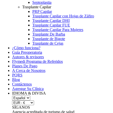
Septoplastia
Trasplante Capilar
PRP Capilar
Trasplante Capilar con Hojas de Záfiro
Trasplante Capilar DHI
Trasplante Capilar FUE
Trasplante Capilar Para Mujeres
Trasplante De Barba
Trasplante de Bigote
Trasplante de Cejas
¿Cómo funciona?
Guía Preoperatoria
Autores & revisores
Flymedi Programa de Referidos
Planes De Pago
A Cerca de Nosotros
PQRS
Blog
Contáctenos
Agregue Su Clínica
IDIOMA & DIVISA
SÍGANOS
Agencia acreditada de turismo de salud