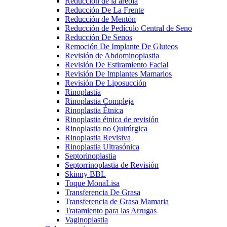
Reducción de la areola
Reducción De La Frente
Reducción de Mentón
Reducción de Pedículo Central de Seno
Reducción De Senos
Remoción De Implante De Gluteos
Revisión de Abdominoplastia
Revisión De Estiramiento Facial
Revisión De Implantes Mamarios
Revisión De Liposucción
Rinoplastia
Rinoplastia Compleja
Rinoplastia Étnica
Rinoplastia étnica de revisión
Rinoplastia no Quirúrgica
Rinoplastia Revisiva
Rinoplastia Ultrasónica
Septorinoplastia
Septorrinoplastia de Revisión
Skinny BBL
Toque MonaLisa
Transferencia De Grasa
Transferencia de Grasa Mamaria
Tratamiento para las Arrugas
Vaginoplastia