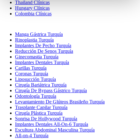
Thailand Clínicas
Hungary Clínicas
Colombia Clínicas
Tratamientos Populares en Turquia
Manga Gástrica Turquía
Rinoplastia Turquía
Implantes De Pecho Turquía
Reducción De Senos Turquía
Ginecomastia Turquía
Implantes Dentales Turquía
Carillas Turquía
Coronas Turquía
Liposucción Turquía
Cirugía Bariátrica Turquía
Cirugía De Bypass Gástrico Turquía
Odontología Turquía
Levantamiento De Glúteos Brasileño Turquía
Trasplante Capilar Turquía
Cirugía Plástica Turquía
Sonrisa De Hollywood Turquía
Implantes Dentales All-On-6 Turquía
Escultura Abdominal Masculina Turquía
All-on-4 Turquía