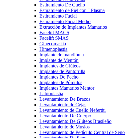
Estiramiento De Cuello
Estiramiento de Piel con J Plasma
Estiramiento Facial
Estiramiento Facial Medio
Extracción de Implantes Mamarios
Facelift MACS
Facelift SMAS
Ginecomastia
Himenoplastia
Implante de mandibula
Implante de Mentón
Implantes de Glúteos
Implantes de Pantorrilla
Implantes De Pecho
Implantes de Pómulos
Implantes Mamarios Mentor
Labioplastia
Levantamiento De Brazos
Levantamiento de Cejas
Levantamiento de Cuello Nefertiti
Levantamiento De Cuerpo
Levantamiento De Glúteos Brasileño
Levantamiento de Muslos
Levantamiento de Pedículo Central de Seno
Levantamiento De Senos