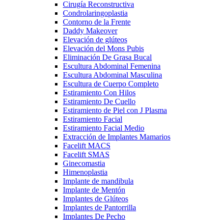
Cirugía Reconstructiva
Condrolaringoplastia
Contorno de la Frente
Daddy Makeover
Elevación de glúteos
Elevación del Mons Pubis
Eliminación De Grasa Bucal
Escultura Abdominal Femenina
Escultura Abdominal Masculina
Escultura de Cuerpo Completo
Estiramiento Con Hilos
Estiramiento De Cuello
Estiramiento de Piel con J Plasma
Estiramiento Facial
Estiramiento Facial Medio
Extracción de Implantes Mamarios
Facelift MACS
Facelift SMAS
Ginecomastia
Himenoplastia
Implante de mandibula
Implante de Mentón
Implantes de Glúteos
Implantes de Pantorrilla
Implantes De Pecho