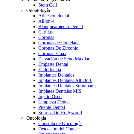
Stem Cell
Odontología
Adhesión dental
All-on-4
Blanqueamiento Dental
Carillas
Coronas
Coronas de Porcelana
Coronas De Zirconio
Coronas Emax
Elevación de Seno Maxilar
Empaste Dental
Endodoncia
Implantes Dentales
Implantes Dentales All-On-6
Implantes Dentales Straumann
Implates Dentales MIS
Injerto Óseo
Limpieza Dental
Puente Dental
Sonrisa De Hollywood
Oncología
Consulta de Oncología
Detección del Cáncer