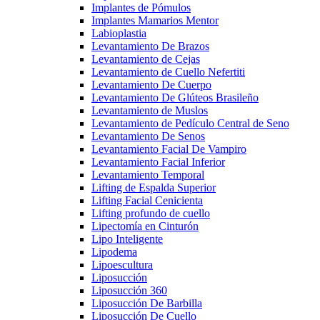
Implantes de Pómulos
Implantes Mamarios Mentor
Labioplastia
Levantamiento De Brazos
Levantamiento de Cejas
Levantamiento de Cuello Nefertiti
Levantamiento De Cuerpo
Levantamiento De Glúteos Brasileño
Levantamiento de Muslos
Levantamiento de Pedículo Central de Seno
Levantamiento De Senos
Levantamiento Facial De Vampiro
Levantamiento Facial Inferior
Levantamiento Temporal
Lifting de Espalda Superior
Lifting Facial Cenicienta
Lifting profundo de cuello
Lipectomía en Cinturón
Lipo Inteligente
Lipodema
Lipoescultura
Liposucción
Liposucción 360
Liposucción De Barbilla
Liposucción De Cuello