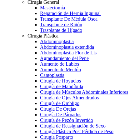
Cirugía General
Mastectomía
Reparación de Hernia Inguinal
Transplante De Médula Osea
Transplante de Riñón
Trasplante de Hígado
Cirugía Plástica
Abdominoplastia
Abdominoplastia extendida
Abdominoplastia Flor de Lis
Agrandamiento del Pene
Aumento de Labios
Aumento de Mentón
Cantoplastia
Cirugía de Hoyuelos
Cirugía de Mandíbula
Cirugía de Músculos Abdominales Inferiores
Cirugía de Ojos Almendrados
Cirugía de Ombligo
Cirugía De Orejas
Cirugía De Párpados
Cirugía de Pezón Invertido
Cirugía de Reasignación de Sexo
Cirugía Plástica Post Pérdida de Peso
Cirugía Posparto