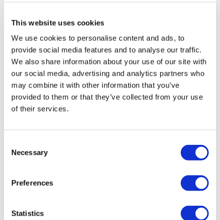
viajes de Grupo A registrada en TÜRSAB (Certificado No:
12276).
This website uses cookies
Todos los tratamientos son realizados por una institución de
salud certificada en turismo de salud.
We use cookies to personalise content and ads, to
provide social media features and to analyse our traffic.
A Cerca de Nosotros
We also share information about your use of our site with
¿Cómo funciona?
our social media, advertising and analytics partners who
Guía Preoperatoria
may combine it with other information that you’ve
Autores & revisores
Flymedi Programa de Referidos
provided to them or that they’ve collected from your use
Planes De Pago
of their services.
Carreras
PQRS
Blog
Políticas de Privacidad
Consent
Términos y Condiciones
Necessary
Selection
Políticas de Cancelación
Contáctenos
Agregue Su Clínica
Preferences
Statistics