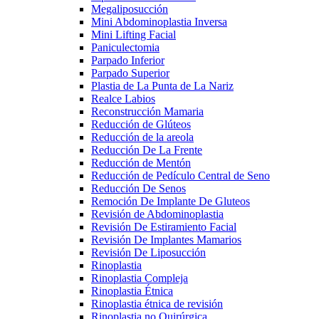
Megaliposucción
Mini Abdominoplastia Inversa
Mini Lifting Facial
Paniculectomia
Parpado Inferior
Parpado Superior
Plastia de La Punta de La Nariz
Realce Labios
Reconstrucción Mamaria
Reducción de Glúteos
Reducción de la areola
Reducción De La Frente
Reducción de Mentón
Reducción de Pedículo Central de Seno
Reducción De Senos
Remoción De Implante De Gluteos
Revisión de Abdominoplastia
Revisión De Estiramiento Facial
Revisión De Implantes Mamarios
Revisión De Liposucción
Rinoplastia
Rinoplastia Compleja
Rinoplastia Étnica
Rinoplastia étnica de revisión
Rinoplastia no Quirúrgica