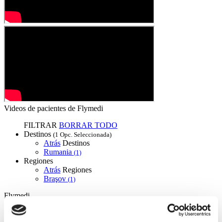
Videos de pacientes de Flymedi
FILTRAR
BORRAR TODO
Destinos
(1 Opc. Seleccionada)
Atrás
Destinos
Rumania
(1)
Regiones
Atrás
Regiones
Braşov
(1)
Flymedi
TÜRSAB – Las transacciones en flymedi.com son
gestionadas por MIRAC SARA TOURISM, una agencia de