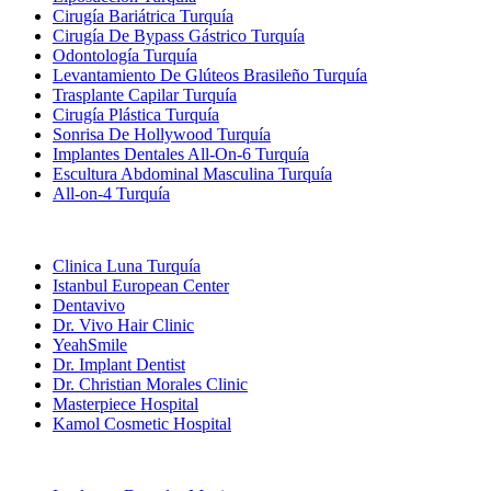
Cirugía Bariátrica Turquía
Cirugía De Bypass Gástrico Turquía
Odontología Turquía
Levantamiento De Glúteos Brasileño Turquía
Trasplante Capilar Turquía
Cirugía Plástica Turquía
Sonrisa De Hollywood Turquía
Implantes Dentales All-On-6 Turquía
Escultura Abdominal Masculina Turquía
All-on-4 Turquía
Clínicas Populares
Clinica Luna Turquía
Istanbul European Center
Dentavivo
Dr. Vivo Hair Clinic
YeahSmile
Dr. Implant Dentist
Dr. Christian Morales Clinic
Masterpiece Hospital
Kamol Cosmetic Hospital
Tratamientos Populares en Mexico