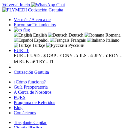
Volver al Inicio
Cotización Gratuita
Ver más / A cerca de
Encontrar Tratamientos
English
Deutsch
Romana
Español
Français
Italiano
Türkçe
Русский
EUR - €
EUR - €
USD - $
GBP - £
CNY - ¥
ILS - ₪
JPY - ¥
RON -
lei
RUB - ₽
TRY - TL
Cotización Gratuita
¿Cómo funciona?
Guía Preoperatoria
A Cerca de Nosotros
PQRS
Programa de Referidos
Blog
Contáctenos
Trasplante Capilar
Cirugía Plástica