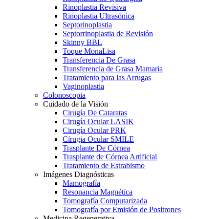
Rinoplastia Revisiva
Rinoplastia Ultrasónica
Septorinoplastia
Septorrinoplastia de Revisión
Skinny BBL
Toque MonaLisa
Transferencia De Grasa
Transferencia de Grasa Mamaria
Tratamiento para las Arrugas
Vaginoplastia
Colonoscopia
Cuidado de la Visión
Cirugía De Cataratas
Cirugía Ocular LASIK
Cirugía Ocular PRK
Círugia Ocular SMILE
Trasplante De Córnea
Trasplante de Córnea Artificial
Tratamiento de Estrabismo
Imágenes Diagnósticas
Mamografía
Resonancia Magnética
Tomografía Computarizada
Tomografía por Emisión de Positrones
Medicina Regenerativa