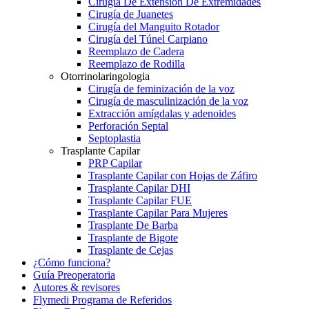
Cirugía De Extensión De Extremidades
Cirugía de Juanetes
Cirugía del Manguito Rotador
Cirugía del Túnel Carpiano
Reemplazo de Cadera
Reemplazo de Rodilla
Otorrinolaringologia
Cirugía de feminización de la voz
Cirugía de masculinización de la voz
Extracción amígdalas y adenoides
Perforación Septal
Septoplastia
Trasplante Capilar
PRP Capilar
Trasplante Capilar con Hojas de Záfiro
Trasplante Capilar DHI
Trasplante Capilar FUE
Trasplante Capilar Para Mujeres
Trasplante De Barba
Trasplante de Bigote
Trasplante de Cejas
¿Cómo funciona?
Guía Preoperatoria
Autores & revisores
Flymedi Programa de Referidos