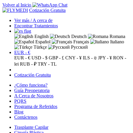
Volver al Inicio
Cotización Gratuita
Ver más / A cerca de
Encontrar Tratamientos
English
Deutsch
Romana
Español
Français
Italiano
Türkçe
Русский
EUR - €
EUR - €
USD - $
GBP - £
CNY - ¥
ILS - ₪
JPY - ¥
RON -
lei
RUB - ₽
TRY - TL
Cotización Gratuita
¿Cómo funciona?
Guía Preoperatoria
A Cerca de Nosotros
PQRS
Programa de Referidos
Blog
Contáctenos
Trasplante Capilar
Cirugía Plástica