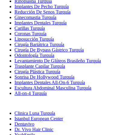
Rinoplastia Turquía
Implantes De Pecho Turquía
Reducción De Senos Turquía
Ginecomastia Turquía
Implantes Dentales Turquía
Carillas Turquía
Coronas Turquía
Liposucción Turquía
Cirugía Bariátrica Turquía
Cirugía De Bypass Gástrico Turquía
Odontología Turquía
Levantamiento De Glúteos Brasileño Turquía
Trasplante Capilar Turquía
Cirugía Plástica Turquía
Sonrisa De Hollywood Turquía
Implantes Dentales All-On-6 Turquía
Escultura Abdominal Masculina Turquía
All-on-4 Turquía
Clínicas Populares
Clinica Luna Turquía
Istanbul European Center
Dentavivo
Dr. Vivo Hair Clinic
YeahSmile