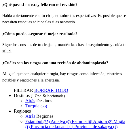
¿Qué pasa si no estoy feliz con mi revisión?
Habla abiertamente con tu cirujano sobre tus expectativas. Es posible que se
necesiten retoques adicionales si es necesario.
¿Cómo puedo asegurar el mejor resultado?
Sigue los consejos de tu cirujano, mantén las citas de seguimiento y cuida tu
salud.
¿Cuáles son los riesgos con una revisión de abdominoplastia?
Al igual que con cualquier cirugía, hay riesgos como infección, cicatrices
notables y reacciones a la anestesia.
FILTRAR
BORRAR TODO
Destinos
(1 Opc. Seleccionada)
Atrás
Destinos
Turquia
(56)
Regiones
Atrás
Regiones
Estambul
Antalya
Esmirna
Angora
Muğla
(35)
(9)
(6)
(2)
Provincia de kocaeli
Provincia de sakarya
(1)
(1)
(1)