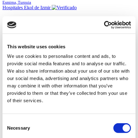
Esmirna, Turquia
Hospitales Ekol de Izmir
Tienen especialistas de clase mundial
Alta cantidad de reseñas
Monitoreado por la Unidad de Administración de Calidad
Utilizando la más avanzada tecnología
Ver clínica
This website uses cookies
Desde
We use cookies to personalise content and ads, to
3.850 €
Contacte a la Clínica
provide social media features and to analyse our traffic.
(9.5)
We also share information about your use of our site with
24 Reseñas
our social media, advertising and analytics partners who
Contacte a la Clínica
may combine it with other information that you’ve
provided to them or that they’ve collected from your use
Estambul, Turquia
of their services.
Esteworld
Monitoreada por ISO 9001
Ubicada en el corazón de la ciudad
Consent
Instalaciones premium
Necessary
Alto margen de reseñas
Selection