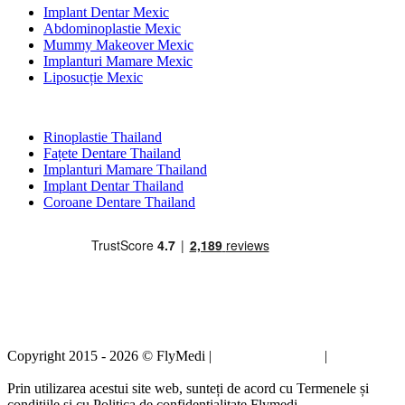
Implant Dentar Mexic
Abdominoplastie Mexic
Mummy Makeover Mexic
Implanturi Mamare Mexic
Liposucție Mexic
Tratamente Populare în Thailand
Rinoplastie Thailand
Fațete Dentare Thailand
Implanturi Mamare Thailand
Implant Dentar Thailand
Coroane Dentare Thailand
Copyright 2015 - 2026 © FlyMedi |
Termeni și condiții
|
Politica de
confidențialitate
Prin utilizarea acestui site web, sunteți de acord cu Termenele și
condițiile și cu Politica de confidențialitate Flymedi.