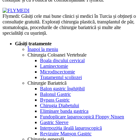
Flymedi: Găsiți cele mai bune clinici și medici în Turcia și obțineți o
consultație gratuită. Explorați chirurgia plastică, transplantul de păr,
stomatologia, procedurile de chirurgie bariatrică și multe alte
specialități cu ușurință.
Găsiți tratamente
Înapoi la meniu
Chirurgia Coloanei Vertebrale
Boala discului cervical
Laminectomie
Microdiscectomie
Tratamentul scoliozei
Chirurgie Bariatrică
Balon gastric înghițibil
Balonul Gastric
Bypass Gastric
Chirugia Diabetului
Eliminare banda gastrica
Fundoplicare laparoscopică Floppy Nissen
Gastric Sleeve
Interpoziția ileală laparoscopică
Revizuire Manșon Gastric
Chirurgie generală