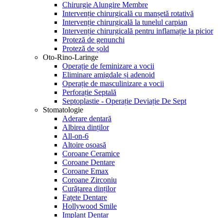
Chirurgie Alungire Membre
Intervenție chirurgicală cu manșetă rotativă
Intervenție chirurgicală la tunelul carpian
Intervenție chirurgicală pentru inflamație la picior
Proteză de genunchi
Proteză de șold
Oto-Rino-Laringe
Operație de feminizare a vocii
Eliminare amigdale și adenoid
Operație de masculinizare a vocii
Perforație Septală
Septoplastie - Operație Deviație De Sept
Stomatologie
Aderare dentară
Albirea dinților
All-on-6
Altoire osoasă
Coroane Ceramice
Coroane Dentare
Coroane Emax
Coroane Zirconiu
Curățarea dinților
Fațete Dentare
Hollywood Smile
Implant Dentar