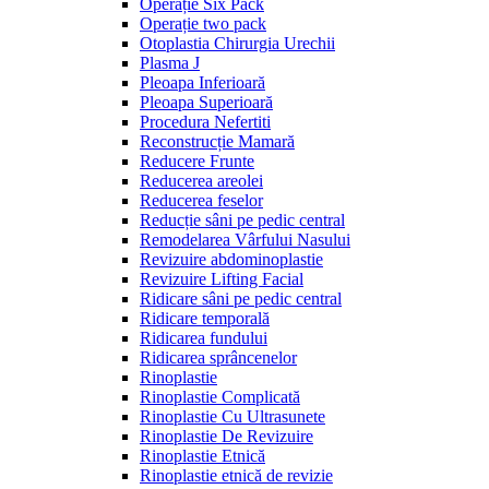
Operație Six Pack
Operație two pack
Otoplastia Chirurgia Urechii
Plasma J
Pleoapa Inferioară
Pleoapa Superioară
Procedura Nefertiti
Reconstrucție Mamară
Reducere Frunte
Reducerea areolei
Reducerea feselor
Reducție sâni pe pedic central
Remodelarea Vârfului Nasului
Revizuire abdominoplastie
Revizuire Lifting Facial
Ridicare sâni pe pedic central
Ridicare temporală
Ridicarea fundului
Ridicarea sprâncenelor
Rinoplastie
Rinoplastie Complicată
Rinoplastie Cu Ultrasunete
Rinoplastie De Revizuire
Rinoplastie Etnică
Rinoplastie etnică de revizie