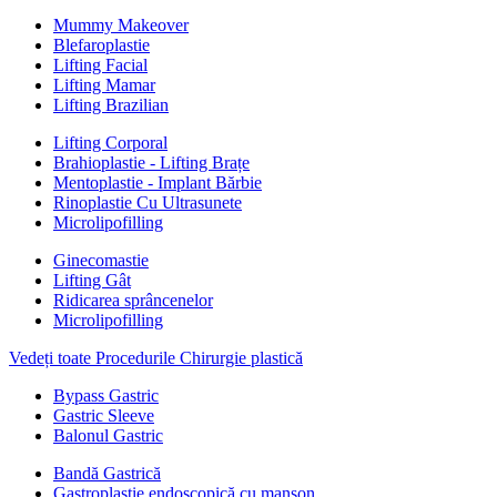
Mummy Makeover
Blefaroplastie
Lifting Facial
Lifting Mamar
Lifting Brazilian
Lifting Corporal
Brahioplastie - Lifting Brațe
Mentoplastie - Implant Bărbie
Rinoplastie Cu Ultrasunete
Microlipofilling
Ginecomastie
Lifting Gât
Ridicarea sprâncenelor
Microlipofilling
Vedeți toate Procedurile Chirurgie plastică
Bypass Gastric
Gastric Sleeve
Balonul Gastric
Bandă Gastrică
Gastroplastie endoscopică cu manșon