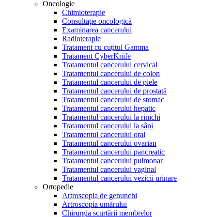
Oncologie
Chimioterapie
Consultație oncologică
Examinarea cancerului
Radioterapie
Tratament cu cuțitul Gamma
Tratament CyberKnife
Tratamentul cancerului cervical
Tratamentul cancerului de colon
Tratamentul cancerului de piele
Tratamentul cancerului de prostată
Tratamentul cancerului de stomac
Tratamentul cancerului hepatic
Tratamentul cancerului la rinichi
Tratamentul cancerului la sâni
Tratamentul cancerului oral
Tratamentul cancerului ovarian
Tratamentul cancerului pancreatic
Tratamentul cancerului pulmonar
Tratamentul cancerului vaginal
Tratamentul cancerului vezicii urinare
Ortopedie
Artroscopia de genunchi
Artroscopia umărului
Chirurgia scurtării membrelor