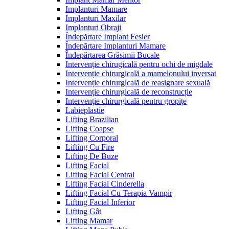
Implanturi Mamare
Implanturi Maxilar
Implanturi Obraji
Îndepărtare Implant Fesier
Îndepărtare Implanturi Mamare
Îndepărtarea Grăsimii Bucale
Intervenție chirugicală pentru ochi de migdale
Intervenție chirurgicală a mamelonului inversat
Intervenție chirurgicală de reasignare sexuală
Intervenție chirurgicală de reconstrucție
Intervenție chirurgicală pentru gropițe
Labieplastie
Lifting Brazilian
Lifting Coapse
Lifting Corporal
Lifting Cu Fire
Lifting De Buze
Lifting Facial
Lifting Facial Central
Lifting Facial Cinderella
Lifting Facial Cu Terapia Vampir
Lifting Facial Inferior
Lifting Gât
Lifting Mamar