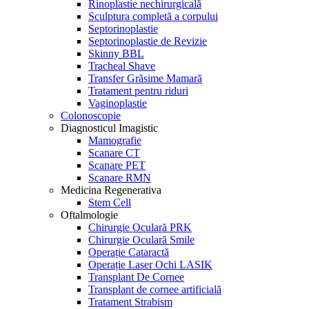
Rinoplastie nechirurgicală
Sculptura completă a corpului
Septorinoplastie
Septorinoplastie de Revizie
Skinny BBL
Tracheal Shave
Transfer Grăsime Mamară
Tratament pentru riduri
Vaginoplastie
Colonoscopie
Diagnosticul Imagistic
Mamografie
Scanare CT
Scanare PET
Scanare RMN
Medicina Regenerativa
Stem Cell
Oftalmologie
Chirurgie Oculară PRK
Chirurgie Oculară Smile
Operație Cataractă
Operație Laser Ochi LASIK
Transplant De Cornee
Transplant de cornee artificială
Tratament Strabism