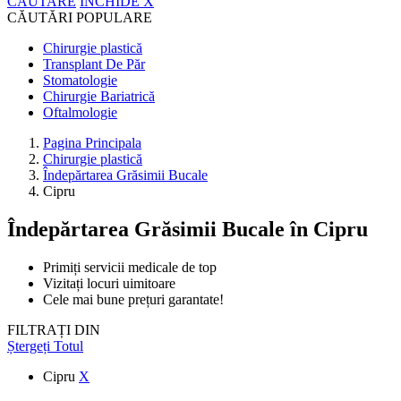
CĂUTARE
ÎNCHIDE
X
CĂUTĂRI POPULARE
Chirurgie plastică
Transplant De Păr
Stomatologie
Chirurgie Bariatrică
Oftalmologie
Pagina Principala
Chirurgie plastică
Îndepărtarea Grăsimii Bucale
Cipru
Îndepărtarea Grăsimii Bucale
în Cipru
Primiți servicii medicale de top
Vizitați locuri uimitoare
Cele mai bune prețuri garantate!
FILTRAȚI DIN
Ștergeți Totul
Cipru
X