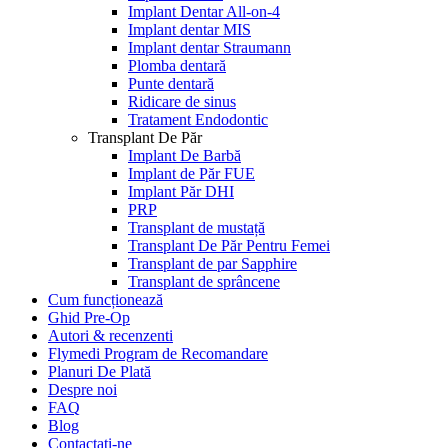
Implant Dentar All-on-4
Implant dentar MIS
Implant dentar Straumann
Plomba dentară
Punte dentară
Ridicare de sinus
Tratament Endodontic
Transplant De Păr
Implant De Barbă
Implant de Păr FUE
Implant Păr DHI
PRP
Transplant de mustață
Transplant De Păr Pentru Femei
Transplant de par Sapphire
Transplant de sprâncene
Cum funcționează
Ghid Pre-Op
Autori & recenzenti
Flymedi Program de Recomandare
Planuri De Plată
Despre noi
FAQ
Blog
Contactați-ne