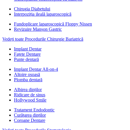
Chirugia Diabetului
Interpoziția ileală laparoscopică
Fundoplicare laparoscopică Floppy Nissen
Revizuire Manșon Gastric
Vedeți toate Procedurile Chirurgie Bariatrică
Implant Dentar
Fațete Dentare
Punte dentară
Implant Dentar All-on-4
Altoire osoasă
Plomba dentară
Albirea dinților
Ridicare de sinus
Hollywood Smile
Tratament Endodontic
Curățarea dinților
Coroane Dentare