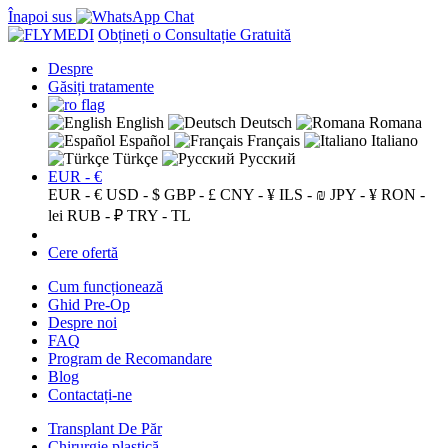
Înapoi sus
Obțineți o Consultație Gratuită
Despre
Găsiți tratamente
English
Deutsch
Romana
Español
Français
Italiano
Türkçe
Русский
EUR - €
EUR - €
USD - $
GBP - £
CNY - ¥
ILS - ₪
JPY - ¥
RON -
lei
RUB - ₽
TRY - TL
Cere ofertă
Cum funcționează
Ghid Pre-Op
Despre noi
FAQ
Program de Recomandare
Blog
Contactați-ne
Transplant De Păr
Chirurgie plastică