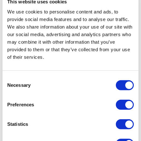
This website uses cookies
TÜRSAB – Tranzacțiile pe flymedi.com sunt gestionate de
MIRAC SARA TOURISM, o agenție de turism din Grupa A
We use cookies to personalise content and ads, to
înregistrată la TÜRSAB (Certificat Nr.: 12276).
provide social media features and to analyse our traffic.
Toate tratamentele sunt efectuate de o instituție de sănătate
certificată în turism medical.
We also share information about your use of our site with
our social media, advertising and analytics partners who
may combine it with other information that you’ve
Despre noi
Cum funcționează
provided to them or that they’ve collected from your use
Ghid Pre-Op
of their services.
Autori & recenzenti
Flymedi Program de Recomandare
Planuri De Plată
Carieră
Consent
FAQ
Necessary
Selection
Blog
Politica de confidențialitate
Termeni și condiții
Politica de anulare
Preferences
Contactați-ne
Adăugați clinica dvs.
Statistics