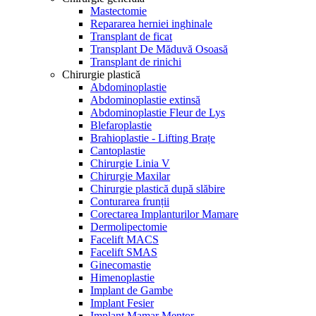
Mastectomie
Repararea herniei inghinale
Transplant de ficat
Transplant De Măduvă Osoasă
Transplant de rinichi
Chirurgie plastică
Abdominoplastie
Abdominoplastie extinsă
Abdominoplastie Fleur de Lys
Blefaroplastie
Brahioplastie - Lifting Brațe
Cantoplastie
Chirurgie Linia V
Chirurgie Maxilar
Chirurgie plastică după slăbire
Conturarea frunții
Corectarea Implanturilor Mamare
Dermolipectomie
Facelift MACS
Facelift SMAS
Ginecomastie
Himenoplastie
Implant de Gambe
Implant Fesier
Implant Mamar Mentor