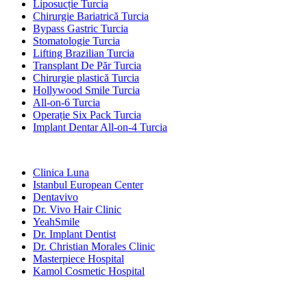
Liposucție Turcia
Chirurgie Bariatrică Turcia
Bypass Gastric Turcia
Stomatologie Turcia
Lifting Brazilian Turcia
Transplant De Păr Turcia
Chirurgie plastică Turcia
Hollywood Smile Turcia
All-on-6 Turcia
Operație Six Pack Turcia
Implant Dentar All-on-4 Turcia
Clinici Populare
Clinica Luna
Istanbul European Center
Dentavivo
Dr. Vivo Hair Clinic
YeahSmile
Dr. Implant Dentist
Dr. Christian Morales Clinic
Masterpiece Hospital
Kamol Cosmetic Hospital
Tratamente Populare în Mexic