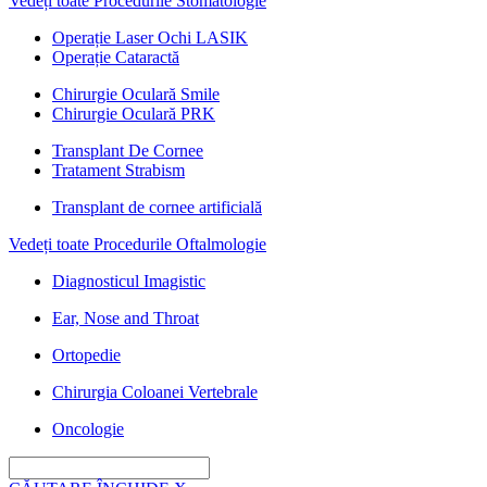
Vedeți toate Procedurile Stomatologie
Operație Laser Ochi LASIK
Operație Cataractă
Chirurgie Oculară Smile
Chirurgie Oculară PRK
Transplant De Cornee
Tratament Strabism
Transplant de cornee artificială
Vedeți toate Procedurile Oftalmologie
Diagnosticul Imagistic
Ear, Nose and Throat
Ortopedie
Chirurgia Coloanei Vertebrale
Oncologie