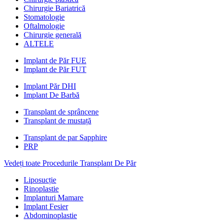
Chirurgie Bariatrică
Stomatologie
Oftalmologie
Chirurgie generală
ALTELE
Implant de Păr FUE
Implant de Păr FUT
Implant Păr DHI
Implant De Barbă
Transplant de sprâncene
Transplant de mustață
Transplant de par Sapphire
PRP
Vedeți toate Procedurile Transplant De Păr
Liposucție
Rinoplastie
Implanturi Mamare
Implant Fesier
Abdominoplastie