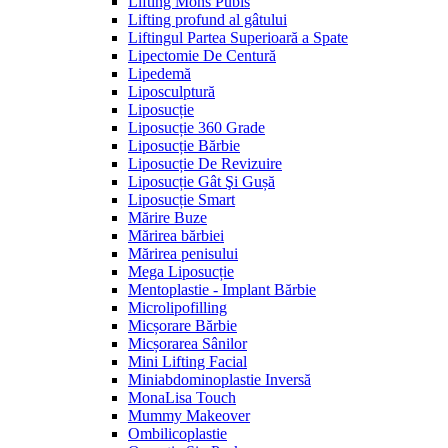
Lifting Mons Pubis
Lifting profund al gâtului
Liftingul Partea Superioară a Spate
Lipectomie De Centură
Lipedemă
Liposculptură
Liposucție
Liposucție 360 Grade
Liposucție Bărbie
Liposucție De Revizuire
Liposucție Gât Şi Gușă
Liposucție Smart
Mărire Buze
Mărirea bărbiei
Mărirea penisului
Mega Liposucție
Mentoplastie - Implant Bărbie
Microlipofilling
Micșorare Bărbie
Micșorarea Sânilor
Mini Lifting Facial
Miniabdominoplastie Inversă
MonaLisa Touch
Mummy Makeover
Ombilicoplastie