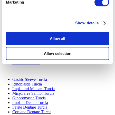
Marketing
Show details
Destinații Populare
Turcia Clinici
Allow all
Spain Clinici
Mexico Clinici
Poland Clinici
Thailand Clinici
Allow selection
Hungary Clinici
Colombia Clinici
Tratamente Populare în Turcia
Gastric Sleeve Turcia
Rinoplastie Turcia
Implanturi Mamare Turcia
Micșorarea Sânilor Turcia
Ginecomastie Turcia
Implant Dentar Turcia
Fațete Dentare Turcia
Coroane Dentare Turcia