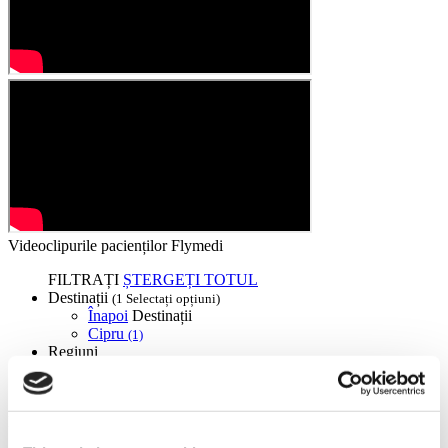
Videoclipurile pacienților Flymedi
FILTRAȚI
ȘTERGEȚI TOTUL
Destinații
(1 Selectați opțiuni)
Înapoi
Destinații
Cipru
(1)
Regiuni
Înapoi
Regiuni
Lefkosia
(1)
Flymedi