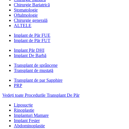
Chirurgie Bariatrică
Stomatologie
Oftalmologie
Chirurgie generală
ALTELE
Implant de Păr FUE
Implant de Păr FUT
Implant Păr DHI
Implant De Barbă
Transplant de sprâncene
Transplant de mustață
Transplant de par Sapphire
PRP
Vedeți toate Procedurile Transplant De Păr
Liposucție
Rinoplastie
Implanturi Mamare
Implant Fesier
Abdominoplastie