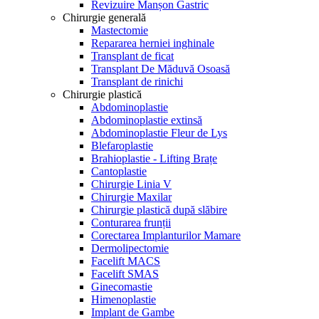
Revizuire Manșon Gastric
Chirurgie generală
Mastectomie
Repararea herniei inghinale
Transplant de ficat
Transplant De Măduvă Osoasă
Transplant de rinichi
Chirurgie plastică
Abdominoplastie
Abdominoplastie extinsă
Abdominoplastie Fleur de Lys
Blefaroplastie
Brahioplastie - Lifting Brațe
Cantoplastie
Chirurgie Linia V
Chirurgie Maxilar
Chirurgie plastică după slăbire
Conturarea frunții
Corectarea Implanturilor Mamare
Dermolipectomie
Facelift MACS
Facelift SMAS
Ginecomastie
Himenoplastie
Implant de Gambe