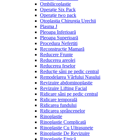
Ombilicoplastie
Operație Six Pack
Operație two pack
Otoplastia Chirurgia Urechii
Plasma J
Pleoapa Inferioară
Pleoapa Superioară
Procedura Nefertiti
Reconstrucție Mamară
Reducere Frunte
Reducerea areolei
Reducerea feselor
Reducție sâni pe pedic central
Remodelarea Vârfului Nasului
Revizuire abdominoplastie
Revizuire Lifting Facial
Ridicare sâni pe pedic central
Ridicare temporală
Ridicarea fundului
Ridicarea sprâncenelor
Rinoplastie
Rinoplastie Complicată
Rinoplastie Cu Ultrasunete
Rinoplastie De Revizuire
Rinoplastie Etnică