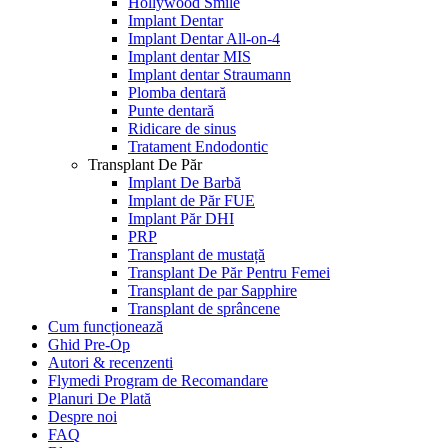
Hollywood Smile
Implant Dentar
Implant Dentar All-on-4
Implant dentar MIS
Implant dentar Straumann
Plomba dentară
Punte dentară
Ridicare de sinus
Tratament Endodontic
Transplant De Păr
Implant De Barbă
Implant de Păr FUE
Implant Păr DHI
PRP
Transplant de mustață
Transplant De Păr Pentru Femei
Transplant de par Sapphire
Transplant de sprâncene
Cum funcționează
Ghid Pre-Op
Autori & recenzenti
Flymedi Program de Recomandare
Planuri De Plată
Despre noi
FAQ