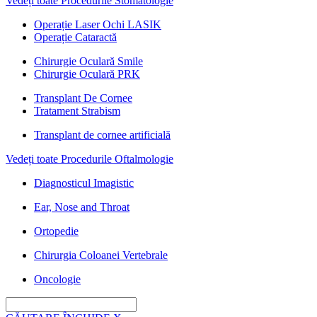
Vedeți toate Procedurile Stomatologie
Operație Laser Ochi LASIK
Operație Cataractă
Chirurgie Oculară Smile
Chirurgie Oculară PRK
Transplant De Cornee
Tratament Strabism
Transplant de cornee artificială
Vedeți toate Procedurile Oftalmologie
Diagnosticul Imagistic
Ear, Nose and Throat
Ortopedie
Chirurgia Coloanei Vertebrale
Oncologie