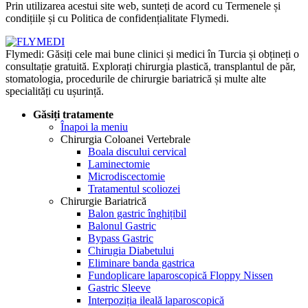
Prin utilizarea acestui site web, sunteți de acord cu Termenele și
condițiile și cu Politica de confidențialitate Flymedi.
Flymedi: Găsiți cele mai bune clinici și medici în Turcia și obțineți o
consultație gratuită. Explorați chirurgia plastică, transplantul de păr,
stomatologia, procedurile de chirurgie bariatrică și multe alte
specialități cu ușurință.
Găsiți tratamente
Înapoi la meniu
Chirurgia Coloanei Vertebrale
Boala discului cervical
Laminectomie
Microdiscectomie
Tratamentul scoliozei
Chirurgie Bariatrică
Balon gastric înghițibil
Balonul Gastric
Bypass Gastric
Chirugia Diabetului
Eliminare banda gastrica
Fundoplicare laparoscopică Floppy Nissen
Gastric Sleeve
Interpoziția ileală laparoscopică