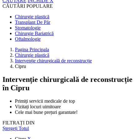
CĂUTARE
ÎNCHIDE
X
CĂUTĂRI POPULARE
Chirurgie plastică
Transplant De Păr
Stomatologie
Chirurgie Bariatrică
Oftalmologie
Pagina Principala
Chirurgie plastică
Intervenție chirurgicală de reconstrucție
Cipru
Intervenție chirurgicală de reconstrucție
în Cipru
Primiți servicii medicale de top
Vizitați locuri uimitoare
Cele mai bune prețuri garantate!
FILTRAȚI DIN
Ștergeți Totul
Cipru
X