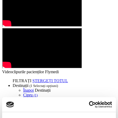
Videoclipurile pacienților Flymedi
FILTRAȚI
ȘTERGEȚI TOTUL
Destinații
(1 Selectați opțiuni)
Înapoi
Destinații
Cipru
(1)
Regiuni
Înapoi
Regiuni
Lefkosia
(1)