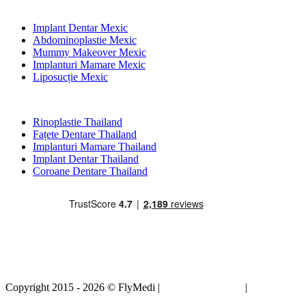
Tratamente Populare în Mexic
Implant Dentar Mexic
Abdominoplastie Mexic
Mummy Makeover Mexic
Implanturi Mamare Mexic
Liposucție Mexic
Tratamente Populare în Thailand
Rinoplastie Thailand
Fațete Dentare Thailand
Implanturi Mamare Thailand
Implant Dentar Thailand
Coroane Dentare Thailand
Copyright 2015 - 2026 © FlyMedi |
Termeni și condiții
|
Politica de
confidențialitate