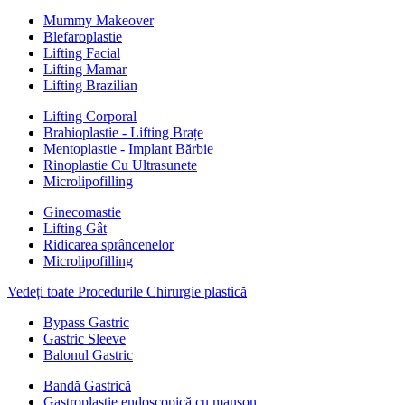
Mummy Makeover
Blefaroplastie
Lifting Facial
Lifting Mamar
Lifting Brazilian
Lifting Corporal
Brahioplastie - Lifting Brațe
Mentoplastie - Implant Bărbie
Rinoplastie Cu Ultrasunete
Microlipofilling
Ginecomastie
Lifting Gât
Ridicarea sprâncenelor
Microlipofilling
Vedeți toate Procedurile Chirurgie plastică
Bypass Gastric
Gastric Sleeve
Balonul Gastric
Bandă Gastrică
Gastroplastie endoscopică cu manșon