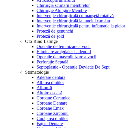
Artroscopia umărului
Chirurgia scurtării membrelor
Chirurgie Alungire Membre
Intervenție chirurgicală cu manșetă rotativă
Intervenție chirurgicală la tunelul carpian
Intervenție chirurgicală pentru inflamație la picior
Proteză de genunchi
Proteză de șold
Oto-Rino-Laringe
Operație de feminizare a vocii
Eliminare amigdale și adenoid
Operație de masculinizare a vocii
Perforație Septală
Septoplastie - Operație Deviație De Sept
Stomatologie
Aderare dentară
Albirea dinților
All-on-6
Altoire osoasă
Coroane Ceramice
Coroane Dentare
Coroane Emax
Coroane Zirconiu
Curățarea dinților
Fațete Dentare