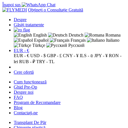
Înapoi sus
Obțineți o Consultație Gratuită
Despre
Găsiți tratamente
English
Deutsch
Romana
Español
Français
Italiano
Türkçe
Русский
EUR - €
EUR - €
USD - $
GBP - £
CNY - ¥
ILS - ₪
JPY - ¥
RON -
lei
RUB - ₽
TRY - TL
Cere ofertă
Cum funcționează
Ghid Pre-Op
Despre noi
FAQ
Program de Recomandare
Blog
Contactați-ne
Transplant De Păr
Chirurgie plastică