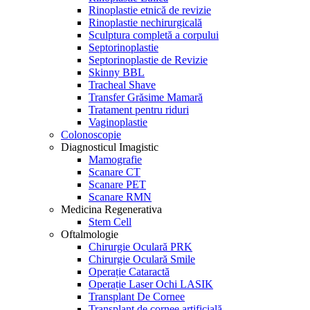
Rinoplastie etnică de revizie
Rinoplastie nechirurgicală
Sculptura completă a corpului
Septorinoplastie
Septorinoplastie de Revizie
Skinny BBL
Tracheal Shave
Transfer Grăsime Mamară
Tratament pentru riduri
Vaginoplastie
Colonoscopie
Diagnosticul Imagistic
Mamografie
Scanare CT
Scanare PET
Scanare RMN
Medicina Regenerativa
Stem Cell
Oftalmologie
Chirurgie Oculară PRK
Chirurgie Oculară Smile
Operație Cataractă
Operație Laser Ochi LASIK
Transplant De Cornee
Transplant de cornee artificială