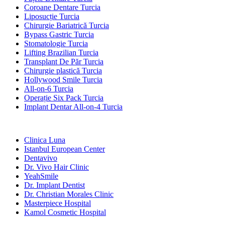
Coroane Dentare Turcia
Liposucție Turcia
Chirurgie Bariatrică Turcia
Bypass Gastric Turcia
Stomatologie Turcia
Lifting Brazilian Turcia
Transplant De Păr Turcia
Chirurgie plastică Turcia
Hollywood Smile Turcia
All-on-6 Turcia
Operație Six Pack Turcia
Implant Dentar All-on-4 Turcia
Clinici Populare
Clinica Luna
Istanbul European Center
Dentavivo
Dr. Vivo Hair Clinic
YeahSmile
Dr. Implant Dentist
Dr. Christian Morales Clinic
Masterpiece Hospital
Kamol Cosmetic Hospital