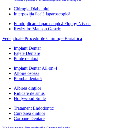
Chirugia Diabetului
Interpoziția ileală laparoscopică
Fundoplicare laparoscopică Floppy Nissen
Revizuire Manșon Gastric
Vedeți toate Procedurile Chirurgie Bariatrică
Implant Dentar
Fațete Dentare
Punte dentară
Implant Dentar All-on-4
Altoire osoasă
Plomba dentară
Albirea dinților
Ridicare de sinus
Hollywood Smile
Tratament Endodontic
Curățarea dinților
Coroane Dentare