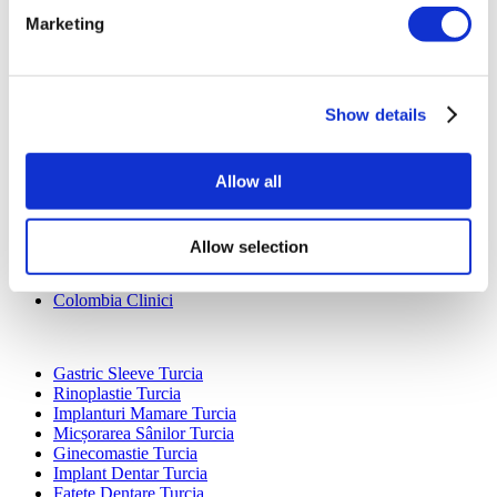
Marketing
Show details
Destinații Populare
Turcia Clinici
Allow all
Spain Clinici
Mexico Clinici
Poland Clinici
Allow selection
Thailand Clinici
Hungary Clinici
Colombia Clinici
Tratamente Populare în Turcia
Gastric Sleeve Turcia
Rinoplastie Turcia
Implanturi Mamare Turcia
Micșorarea Sânilor Turcia
Ginecomastie Turcia
Implant Dentar Turcia
Fațete Dentare Turcia