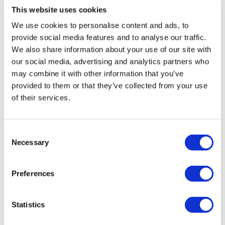
Flymedi
This website uses cookies
TÜRSAB – Tranzacțiile pe flymedi.com sunt gestionate de
We use cookies to personalise content and ads, to
MIRAC SARA TOURISM, o agenție de turism din Grupa A
înregistrată la TÜRSAB (Certificat Nr.: 12276).
provide social media features and to analyse our traffic.
Toate tratamentele sunt efectuate de o instituție de sănătate
We also share information about your use of our site with
certificată în turism medical.
our social media, advertising and analytics partners who
may combine it with other information that you’ve
Despre noi
provided to them or that they’ve collected from your use
Cum funcționează
of their services.
Ghid Pre-Op
Autori & recenzenti
Flymedi Program de Recomandare
Planuri De Plată
Consent
Carieră
Necessary
FAQ
Selection
Blog
Politica de confidențialitate
Termeni și condiții
Preferences
Politica de anulare
Contactați-ne
Adăugați clinica dvs.
Statistics