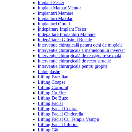
Implant Fesier
Implant Mamar Mentor
Implanturi Mamare
Implanturi Maxilar
Implanturi Obraji
Îndepărtare Implant Fesier
Îndepărtare Implanturi Mamare
Îndepărtarea Grăsimii Bucale
Intervenție chirugicală pentru ochi de migdale
Intervenție chirurgicală a mamelonului inversat
Intervenție chirurgicală de reasignare sexuală
Intervenție chirurgicală de reconstrucție
Intervenție chirurgicală pentru gropițe
Labieplastie
Lifting Brazilian
Lifting Coapse
Lifting Corporal
Lifting Cu Fire
Lifting De Buze
Lifting Facial
Lifting Facial Central
Lifting Facial Cinderella
Lifting Facial Cu Terapia Vampir
Lifting Facial Inferior
Lifting Gât