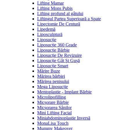
Lifting Mamar
Lifting Mons Pubis
Lifting profund al gâtului
Liftingul Partea Superioară a Spate
Lipectomie De Centură
Lipedemă
Liposculptură
Liposucție
Liposucție 360 Grade
Liposucție Bărbie
Liposucție De Revizuire
Liposucție Gât Şi Gușă
Liposucție Smart
Mărire Buze
Mărirea bărbiei
Mărirea penisului
Mega Liposucție
Mentoplastie - Implant Bărbie
Microlipofilling
Micșorare Bărbie
Micșorarea Sânilor
Mini Lifting Facial
Miniabdominoplastie Inversă
MonaLisa Touch
Mummy Makeover