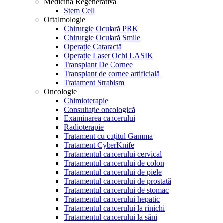
Medicina Regenerativa
Stem Cell
Oftalmologie
Chirurgie Oculară PRK
Chirurgie Oculară Smile
Operație Cataractă
Operație Laser Ochi LASIK
Transplant De Cornee
Transplant de cornee artificială
Tratament Strabism
Oncologie
Chimioterapie
Consultație oncologică
Examinarea cancerului
Radioterapie
Tratament cu cuțitul Gamma
Tratament CyberKnife
Tratamentul cancerului cervical
Tratamentul cancerului de colon
Tratamentul cancerului de piele
Tratamentul cancerului de prostată
Tratamentul cancerului de stomac
Tratamentul cancerului hepatic
Tratamentul cancerului la rinichi
Tratamentul cancerului la sâni