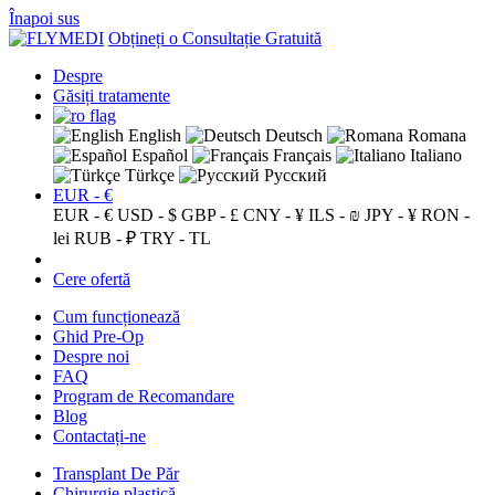
Înapoi sus
Obțineți o Consultație Gratuită
Despre
Găsiți tratamente
English
Deutsch
Romana
Español
Français
Italiano
Türkçe
Русский
EUR - €
EUR - €
USD - $
GBP - £
CNY - ¥
ILS - ₪
JPY - ¥
RON -
lei
RUB - ₽
TRY - TL
Cere ofertă
Cum funcționează
Ghid Pre-Op
Despre noi
FAQ
Program de Recomandare
Blog
Contactați-ne
Transplant De Păr
Chirurgie plastică