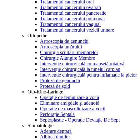
Tratamentul cancerului oral
Tratamentul cancerului ovarian
Tratamentul cancerului pancreatic
Tratamentul cancerului pulmonar
Tratamentul cancerului vaginal
Tratamentul cancerului vezicii urinare
Ortopedie
Artroscopia de genunchi
Artroscopia umărului
Chirurgia scurtării membrelor
Chirurgie Alungire Membre
Intervenție chirurgicală cu manșetă rotativă
Intervenție chirurgicală la tunelul carpian
Intervenție chirurgicală pentru inflamație la picior
Proteză de genunchi
Proteză de șold
Oto-Rino-Laringe
Operație de feminizare a vocii
Eliminare amigdale și adenoid
Operație de masculinizare a vocii
Perforație Septală
Septoplastie - Operație Deviație De Sept
Stomatologie
Aderare dentară
Albirea dinților