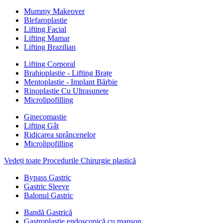
Mummy Makeover
Blefaroplastie
Lifting Facial
Lifting Mamar
Lifting Brazilian
Lifting Corporal
Brahioplastie - Lifting Brațe
Mentoplastie - Implant Bărbie
Rinoplastie Cu Ultrasunete
Microlipofilling
Ginecomastie
Lifting Gât
Ridicarea sprâncenelor
Microlipofilling
Vedeți toate Procedurile Chirurgie plastică
Bypass Gastric
Gastric Sleeve
Balonul Gastric
Bandă Gastrică
Gastroplastie endoscopică cu manșon