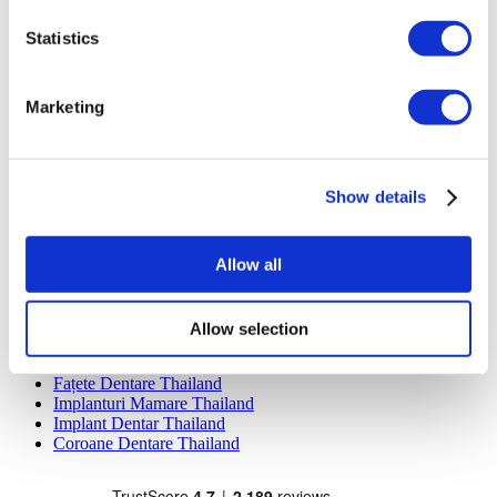
Dentavivo
Dr. Vivo Hair Clinic
Statistics
YeahSmile
Dr. Implant Dentist
Dr. Christian Morales Clinic
Marketing
Masterpiece Hospital
Kamol Cosmetic Hospital
Tratamente Populare în Mexic
Show details
Implant Dentar Mexic
Abdominoplastie Mexic
Mummy Makeover Mexic
Allow all
Implanturi Mamare Mexic
Liposucție Mexic
Tratamente Populare în Thailand
Allow selection
Rinoplastie Thailand
Fațete Dentare Thailand
Implanturi Mamare Thailand
Implant Dentar Thailand
Coroane Dentare Thailand