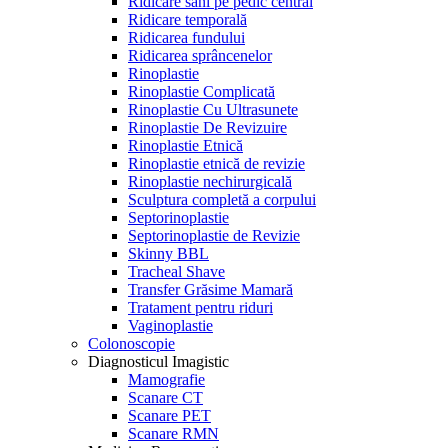
Ridicare sâni pe pedic central
Ridicare temporală
Ridicarea fundului
Ridicarea sprâncenelor
Rinoplastie
Rinoplastie Complicată
Rinoplastie Cu Ultrasunete
Rinoplastie De Revizuire
Rinoplastie Etnică
Rinoplastie etnică de revizie
Rinoplastie nechirurgicală
Sculptura completă a corpului
Septorinoplastie
Septorinoplastie de Revizie
Skinny BBL
Tracheal Shave
Transfer Grăsime Mamară
Tratament pentru riduri
Vaginoplastie
Colonoscopie
Diagnosticul Imagistic
Mamografie
Scanare CT
Scanare PET
Scanare RMN