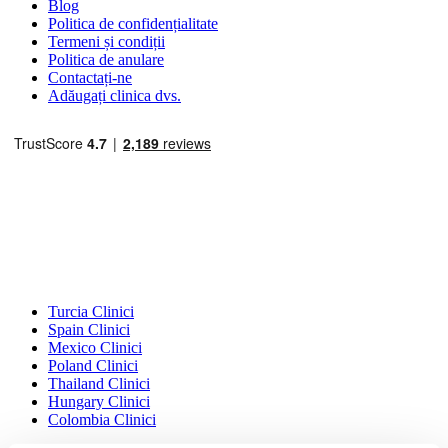
Blog
Politica de confidențialitate
Termeni și condiții
Politica de anulare
Contactați-ne
Adăugați clinica dvs.
Destinații Populare
Turcia Clinici
Spain Clinici
Mexico Clinici
Poland Clinici
Thailand Clinici
Hungary Clinici
Colombia Clinici