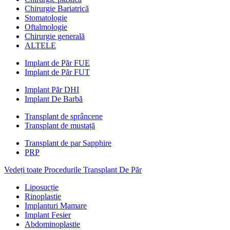
Chirurgie Bariatrică
Stomatologie
Oftalmologie
Chirurgie generală
ALTELE
Implant de Păr FUE
Implant de Păr FUT
Implant Păr DHI
Implant De Barbă
Transplant de sprâncene
Transplant de mustață
Transplant de par Sapphire
PRP
Vedeți toate Procedurile Transplant De Păr
Liposucție
Rinoplastie
Implanturi Mamare
Implant Fesier
Abdominoplastie