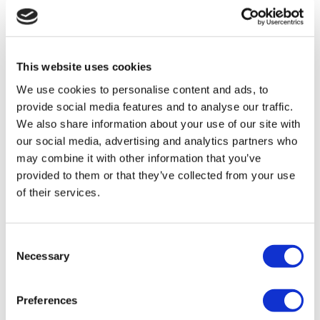
Tratamente Populare în Turcia
Gastric Sleeve Turcia
Rinoplastie Turcia
Implanturi Mamare Turcia
Micșorarea Sânilor Turcia
This website uses cookies
Ginecomastie Turcia
We use cookies to personalise content and ads, to
Implant Dentar Turcia
Fațete Dentare Turcia
provide social media features and to analyse our traffic.
Coroane Dentare Turcia
We also share information about your use of our site with
Liposucție Turcia
our social media, advertising and analytics partners who
Chirurgie Bariatrică Turcia
Bypass Gastric Turcia
may combine it with other information that you’ve
Stomatologie Turcia
provided to them or that they’ve collected from your use
Lifting Brazilian Turcia
of their services.
Transplant De Păr Turcia
Chirurgie plastică Turcia
Hollywood Smile Turcia
All-on-6 Turcia
Consent
Operație Six Pack Turcia
Necessary
Implant Dentar All-on-4 Turcia
Selection
Clinici Populare
Preferences
Clinica Luna
Istanbul European Center