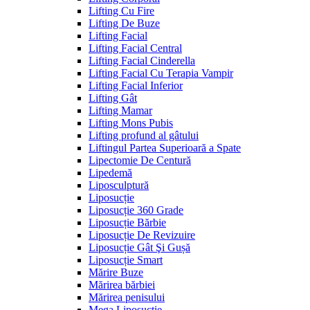
Lifting Cu Fire
Lifting De Buze
Lifting Facial
Lifting Facial Central
Lifting Facial Cinderella
Lifting Facial Cu Terapia Vampir
Lifting Facial Inferior
Lifting Gât
Lifting Mamar
Lifting Mons Pubis
Lifting profund al gâtului
Liftingul Partea Superioară a Spate
Lipectomie De Centură
Lipedemă
Liposculptură
Liposucție
Liposucție 360 Grade
Liposucție Bărbie
Liposucție De Revizuire
Liposucție Gât Şi Gușă
Liposucție Smart
Mărire Buze
Mărirea bărbiei
Mărirea penisului
Mega Liposucție