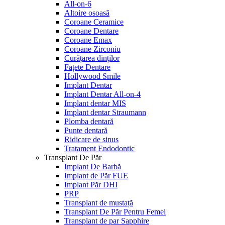
All-on-6
Altoire osoasă
Coroane Ceramice
Coroane Dentare
Coroane Emax
Coroane Zirconiu
Curățarea dinților
Fațete Dentare
Hollywood Smile
Implant Dentar
Implant Dentar All-on-4
Implant dentar MIS
Implant dentar Straumann
Plomba dentară
Punte dentară
Ridicare de sinus
Tratament Endodontic
Transplant De Păr
Implant De Barbă
Implant de Păr FUE
Implant Păr DHI
PRP
Transplant de mustață
Transplant De Păr Pentru Femei
Transplant de par Sapphire