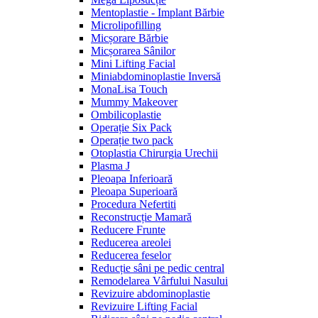
Mentoplastie - Implant Bărbie
Microlipofilling
Micșorare Bărbie
Micșorarea Sânilor
Mini Lifting Facial
Miniabdominoplastie Inversă
MonaLisa Touch
Mummy Makeover
Ombilicoplastie
Operație Six Pack
Operație two pack
Otoplastia Chirurgia Urechii
Plasma J
Pleoapa Inferioară
Pleoapa Superioară
Procedura Nefertiti
Reconstrucție Mamară
Reducere Frunte
Reducerea areolei
Reducerea feselor
Reducție sâni pe pedic central
Remodelarea Vârfului Nasului
Revizuire abdominoplastie
Revizuire Lifting Facial