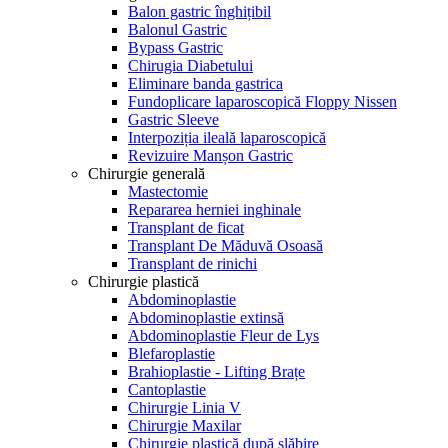
Balon gastric înghițibil
Balonul Gastric
Bypass Gastric
Chirugia Diabetului
Eliminare banda gastrica
Fundoplicare laparoscopică Floppy Nissen
Gastric Sleeve
Interpoziția ileală laparoscopică
Revizuire Manșon Gastric
Chirurgie generală
Mastectomie
Repararea herniei inghinale
Transplant de ficat
Transplant De Măduvă Osoasă
Transplant de rinichi
Chirurgie plastică
Abdominoplastie
Abdominoplastie extinsă
Abdominoplastie Fleur de Lys
Blefaroplastie
Brahioplastie - Lifting Brațe
Cantoplastie
Chirurgie Linia V
Chirurgie Maxilar
Chirurgie plastică după slăbire