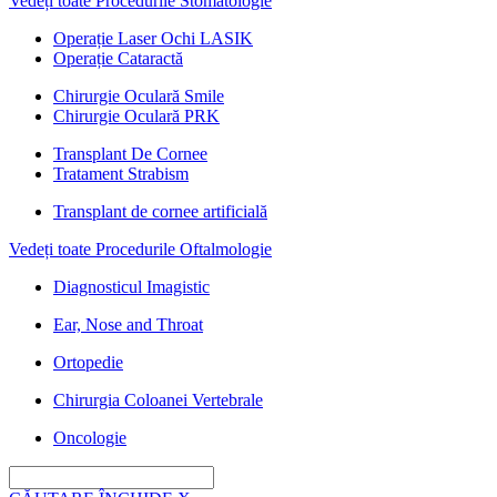
Vedeți toate Procedurile Stomatologie
Operație Laser Ochi LASIK
Operație Cataractă
Chirurgie Oculară Smile
Chirurgie Oculară PRK
Transplant De Cornee
Tratament Strabism
Transplant de cornee artificială
Vedeți toate Procedurile Oftalmologie
Diagnosticul Imagistic
Ear, Nose and Throat
Ortopedie
Chirurgia Coloanei Vertebrale
Oncologie