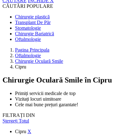
CĂUTARE
ÎNCHIDE
X
CĂUTĂRI POPULARE
Chirurgie plastică
Transplant De Păr
Stomatologie
Chirurgie Bariatrică
Oftalmologie
Pagina Principala
Oftalmologie
Chirurgie Oculară Smile
Cipru
Chirurgie Oculară Smile
în Cipru
Primiți servicii medicale de top
Vizitați locuri uimitoare
Cele mai bune prețuri garantate!
FILTRAȚI DIN
Ștergeți Totul
Cipru
X