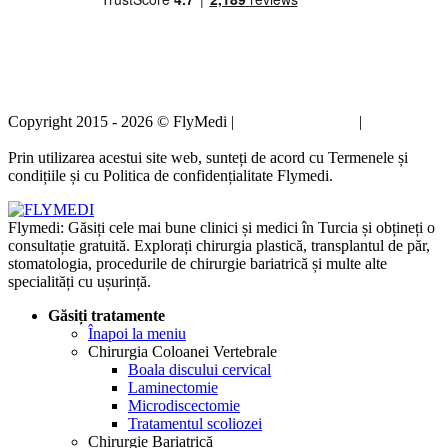
Copyright 2015 - 2026 © FlyMedi |
Termeni și condiții
|
Politica de
confidențialitate
Prin utilizarea acestui site web, sunteți de acord cu Termenele și
condițiile și cu Politica de confidențialitate Flymedi.
Flymedi: Găsiți cele mai bune clinici și medici în Turcia și obțineți o
consultație gratuită. Explorați chirurgia plastică, transplantul de păr,
stomatologia, procedurile de chirurgie bariatrică și multe alte
specialități cu ușurință.
Găsiți tratamente
Înapoi la meniu
Chirurgia Coloanei Vertebrale
Boala discului cervical
Laminectomie
Microdiscectomie
Tratamentul scoliozei
Chirurgie Bariatrică