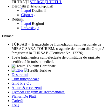
FILTRAȚI
ȘTERGEȚI TOTUL
Destinații
(1 Selectați opțiuni)
Înapoi
Destinații
Cipru
(1)
Regiuni
Înapoi
Regiuni
Lefkosia
(1)
Flymedi
TÜRSAB – Tranzacțiile pe flymedi.com sunt gestionate de
MIRAC SARA TOURISM, o agenție de turism din Grupa A
înregistrată la TÜRSAB (Certificat Nr.: 12276).
Toate tratamentele sunt efectuate de o instituție de sănătate
certificată în turism medical.
Despre noi
Cum funcționează
Ghid Pre-Op
Autori & recenzenti
Flymedi Program de Recomandare
Planuri De Plată
Carieră
FAQ