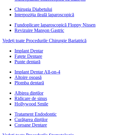
Chirugia Diabetului
Interpoziția ileală laparoscopică
Fundoplicare laparoscopică Floppy Nissen
Revizuire Manșon Gastric
Vedeți toate Procedurile Chirurgie Bariatrică
Implant Dentar
Fațete Dentare
Punte dentară
Implant Dentar All-on-4
Altoire osoasă
Plomba dentară
Albirea dinților
Ridicare de sinus
Hollywood Smile
Tratament Endodontic
Curățarea dinților
Coroane Dentare