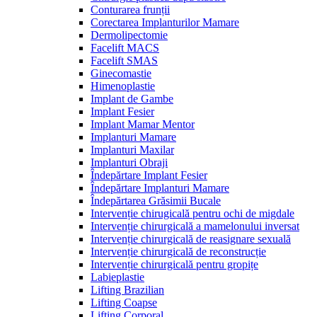
Conturarea frunții
Corectarea Implanturilor Mamare
Dermolipectomie
Facelift MACS
Facelift SMAS
Ginecomastie
Himenoplastie
Implant de Gambe
Implant Fesier
Implant Mamar Mentor
Implanturi Mamare
Implanturi Maxilar
Implanturi Obraji
Îndepărtare Implant Fesier
Îndepărtare Implanturi Mamare
Îndepărtarea Grăsimii Bucale
Intervenție chirugicală pentru ochi de migdale
Intervenție chirurgicală a mamelonului inversat
Intervenție chirurgicală de reasignare sexuală
Intervenție chirurgicală de reconstrucție
Intervenție chirurgicală pentru gropițe
Labieplastie
Lifting Brazilian
Lifting Coapse
Lifting Corporal