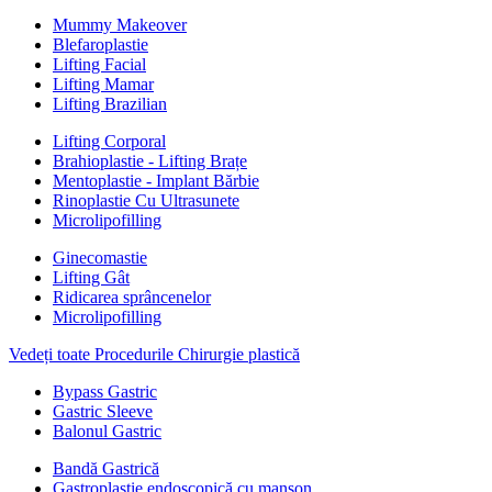
Mummy Makeover
Blefaroplastie
Lifting Facial
Lifting Mamar
Lifting Brazilian
Lifting Corporal
Brahioplastie - Lifting Brațe
Mentoplastie - Implant Bărbie
Rinoplastie Cu Ultrasunete
Microlipofilling
Ginecomastie
Lifting Gât
Ridicarea sprâncenelor
Microlipofilling
Vedeți toate Procedurile Chirurgie plastică
Bypass Gastric
Gastric Sleeve
Balonul Gastric
Bandă Gastrică
Gastroplastie endoscopică cu manșon