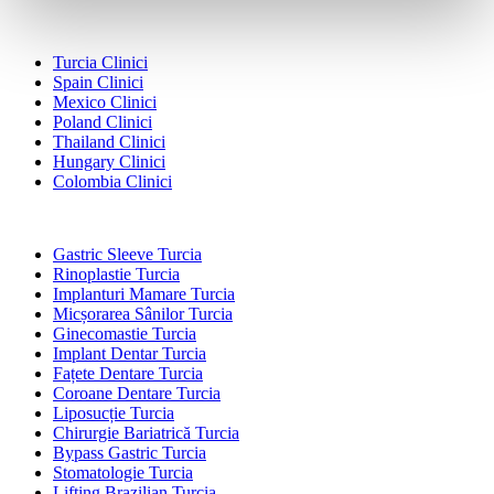
Destinații Populare
Turcia Clinici
Spain Clinici
Mexico Clinici
Poland Clinici
Thailand Clinici
Hungary Clinici
Colombia Clinici
Tratamente Populare în Turcia
Gastric Sleeve Turcia
Rinoplastie Turcia
Implanturi Mamare Turcia
Micșorarea Sânilor Turcia
Ginecomastie Turcia
Implant Dentar Turcia
Fațete Dentare Turcia
Coroane Dentare Turcia
Liposucție Turcia
Chirurgie Bariatrică Turcia
Bypass Gastric Turcia
Stomatologie Turcia
Lifting Brazilian Turcia