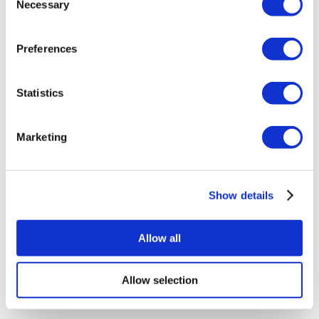
certificată în turism medical.
Necessary
Selection
Despre noi
Preferences
Cum funcționează
Ghid Pre-Op
Autori & recenzenti
Flymedi Program de Recomandare
Statistics
Planuri De Plată
Carieră
FAQ
Marketing
Blog
Politica de confidențialitate
Termeni și condiții
Politica de anulare
Contactați-ne
Show details
Adăugați clinica dvs.
Allow all
Allow selection