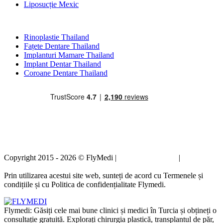
Liposucție Mexic
Tratamente Populare în Thailand
Rinoplastie Thailand
Fațete Dentare Thailand
Implanturi Mamare Thailand
Implant Dentar Thailand
Coroane Dentare Thailand
Copyright 2015 - 2026 © FlyMedi |
Termeni și condiții
|
Politica de
confidențialitate
Prin utilizarea acestui site web, sunteți de acord cu Termenele și
condițiile și cu Politica de confidențialitate Flymedi.
Flymedi: Găsiți cele mai bune clinici și medici în Turcia și obțineți o
consultație gratuită. Explorați chirurgia plastică, transplantul de păr,