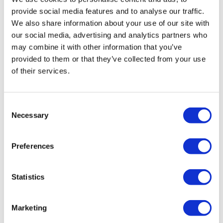
certificată în turism medical.
provide social media features and to analyse our traffic.
We also share information about your use of our site with
Despre noi
our social media, advertising and analytics partners who
Cum funcționează
Ghid Pre-Op
may combine it with other information that you’ve
Autori & recenzenti
provided to them or that they’ve collected from your use
Flymedi Program de Recomandare
of their services.
Planuri De Plată
Carieră
FAQ
Blog
Consent
Politica de confidențialitate
Necessary
Selection
Termeni și condiții
Politica de anulare
Contactați-ne
Adăugați clinica dvs.
Preferences
Statistics
Marketing