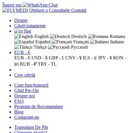
Înapoi sus
Obțineți o Consultație Gratuită
Despre
Găsiți tratamente
English
Deutsch
Romana
Español
Français
Italiano
Türkçe
Русский
EUR - €
EUR - €
USD - $
GBP - £
CNY - ¥
ILS - ₪
JPY - ¥
RON -
lei
RUB - ₽
TRY - TL
Cere ofertă
Cum funcționează
Ghid Pre-Op
Despre noi
FAQ
Program de Recomandare
Blog
Contactați-ne
Transplant De Păr
Chirurgie plastică