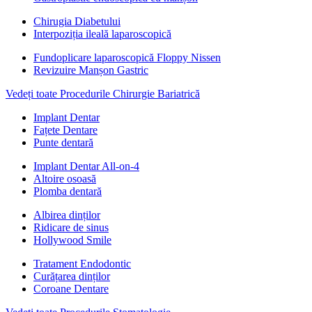
Chirugia Diabetului
Interpoziția ileală laparoscopică
Fundoplicare laparoscopică Floppy Nissen
Revizuire Manșon Gastric
Vedeți toate Procedurile Chirurgie Bariatrică
Implant Dentar
Fațete Dentare
Punte dentară
Implant Dentar All-on-4
Altoire osoasă
Plomba dentară
Albirea dinților
Ridicare de sinus
Hollywood Smile
Tratament Endodontic
Curățarea dinților
Coroane Dentare