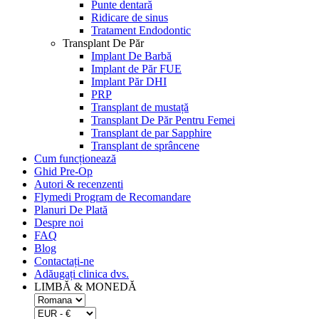
Punte dentară
Ridicare de sinus
Tratament Endodontic
Transplant De Păr
Implant De Barbă
Implant de Păr FUE
Implant Păr DHI
PRP
Transplant de mustață
Transplant De Păr Pentru Femei
Transplant de par Sapphire
Transplant de sprâncene
Cum funcționează
Ghid Pre-Op
Autori & recenzenti
Flymedi Program de Recomandare
Planuri De Plată
Despre noi
FAQ
Blog
Contactați-ne
Adăugați clinica dvs.
LIMBĂ & MONEDĂ