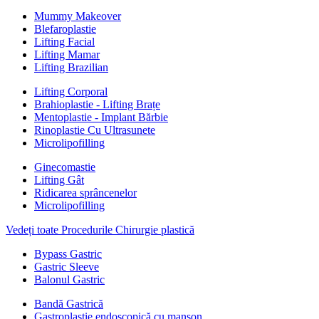
Mummy Makeover
Blefaroplastie
Lifting Facial
Lifting Mamar
Lifting Brazilian
Lifting Corporal
Brahioplastie - Lifting Brațe
Mentoplastie - Implant Bărbie
Rinoplastie Cu Ultrasunete
Microlipofilling
Ginecomastie
Lifting Gât
Ridicarea sprâncenelor
Microlipofilling
Vedeți toate Procedurile Chirurgie plastică
Bypass Gastric
Gastric Sleeve
Balonul Gastric
Bandă Gastrică
Gastroplastie endoscopică cu manșon