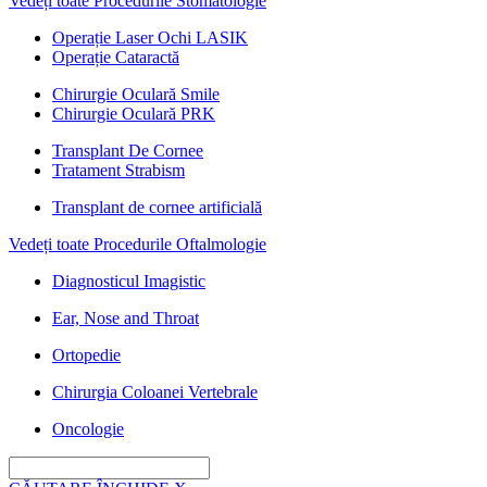
Vedeți toate Procedurile Stomatologie
Operație Laser Ochi LASIK
Operație Cataractă
Chirurgie Oculară Smile
Chirurgie Oculară PRK
Transplant De Cornee
Tratament Strabism
Transplant de cornee artificială
Vedeți toate Procedurile Oftalmologie
Diagnosticul Imagistic
Ear, Nose and Throat
Ortopedie
Chirurgia Coloanei Vertebrale
Oncologie