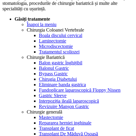
stomatologia, procedurile de chirurgie bariatrică și multe alte
specialități cu ușurință.
Găsiți tratamente
Înapoi la meniu
Chirurgia Coloanei Vertebrale
Boala discului cervical
Laminectomie
Microdiscectomie
Tratamentul scoliozei
Chirurgie Bariatrică
Balon gastric înghițibil
Balonul Gastric
Bypass Gastric
Chirugia Diabetului
Eliminare banda gastrica
Fundoplicare laparoscopică Floppy Nissen
Gastric Sleeve
Interpoziția ileală laparoscopică
Revizuire Manșon Gastric
Chirurgie generală
Mastectomie
Repararea herniei inghinale
Transplant de ficat
Transplant De Măduvă Osoasă