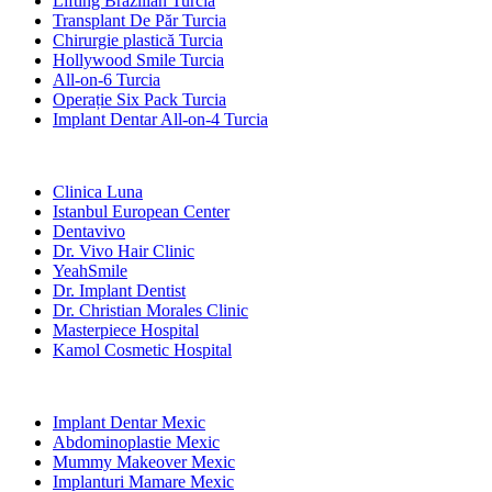
Lifting Brazilian Turcia
Transplant De Păr Turcia
Chirurgie plastică Turcia
Hollywood Smile Turcia
All-on-6 Turcia
Operație Six Pack Turcia
Implant Dentar All-on-4 Turcia
Clinici Populare
Clinica Luna
Istanbul European Center
Dentavivo
Dr. Vivo Hair Clinic
YeahSmile
Dr. Implant Dentist
Dr. Christian Morales Clinic
Masterpiece Hospital
Kamol Cosmetic Hospital
Tratamente Populare în Mexic
Implant Dentar Mexic
Abdominoplastie Mexic
Mummy Makeover Mexic
Implanturi Mamare Mexic