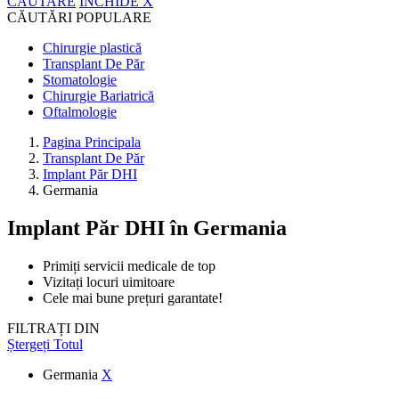
CĂUTARE
ÎNCHIDE
X
CĂUTĂRI POPULARE
Chirurgie plastică
Transplant De Păr
Stomatologie
Chirurgie Bariatrică
Oftalmologie
Pagina Principala
Transplant De Păr
Implant Păr DHI
Germania
Implant Păr DHI
în Germania
Primiți servicii medicale de top
Vizitați locuri uimitoare
Cele mai bune prețuri garantate!
FILTRAȚI DIN
Ștergeți Totul
Germania
X