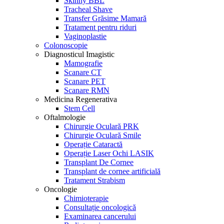
Skinny BBL
Tracheal Shave
Transfer Grăsime Mamară
Tratament pentru riduri
Vaginoplastie
Colonoscopie
Diagnosticul Imagistic
Mamografie
Scanare CT
Scanare PET
Scanare RMN
Medicina Regenerativa
Stem Cell
Oftalmologie
Chirurgie Oculară PRK
Chirurgie Oculară Smile
Operație Cataractă
Operație Laser Ochi LASIK
Transplant De Cornee
Transplant de cornee artificială
Tratament Strabism
Oncologie
Chimioterapie
Consultație oncologică
Examinarea cancerului