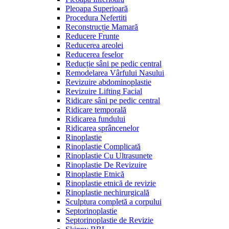
Pleoapa Superioară
Procedura Nefertiti
Reconstrucție Mamară
Reducere Frunte
Reducerea areolei
Reducerea feselor
Reducție sâni pe pedic central
Remodelarea Vârfului Nasului
Revizuire abdominoplastie
Revizuire Lifting Facial
Ridicare sâni pe pedic central
Ridicare temporală
Ridicarea fundului
Ridicarea sprâncenelor
Rinoplastie
Rinoplastie Complicată
Rinoplastie Cu Ultrasunete
Rinoplastie De Revizuire
Rinoplastie Etnică
Rinoplastie etnică de revizie
Rinoplastie nechirurgicală
Sculptura completă a corpului
Septorinoplastie
Septorinoplastie de Revizie