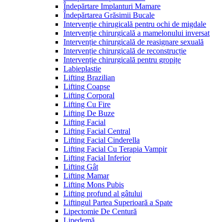
Îndepărtare Implanturi Mamare
Îndepărtarea Grăsimii Bucale
Intervenție chirugicală pentru ochi de migdale
Intervenție chirurgicală a mamelonului inversat
Intervenție chirurgicală de reasignare sexuală
Intervenție chirurgicală de reconstrucție
Intervenție chirurgicală pentru gropițe
Labieplastie
Lifting Brazilian
Lifting Coapse
Lifting Corporal
Lifting Cu Fire
Lifting De Buze
Lifting Facial
Lifting Facial Central
Lifting Facial Cinderella
Lifting Facial Cu Terapia Vampir
Lifting Facial Inferior
Lifting Gât
Lifting Mamar
Lifting Mons Pubis
Lifting profund al gâtului
Liftingul Partea Superioară a Spate
Lipectomie De Centură
Lipedemă