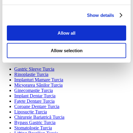
Destinații Populare
Show details
Turcia Clinici
Spain Clinici
Mexico Clinici
Allow all
Poland Clinici
Thailand Clinici
Hungary Clinici
Colombia Clinici
Allow selection
Tratamente Populare în Turcia
Gastric Sleeve Turcia
Rinoplastie Turcia
Implanturi Mamare Turcia
Micșorarea Sânilor Turcia
Ginecomastie Turcia
Implant Dentar Turcia
Fațete Dentare Turcia
Coroane Dentare Turcia
Liposucție Turcia
Chirurgie Bariatrică Turcia
Bypass Gastric Turcia
Stomatologie Turcia