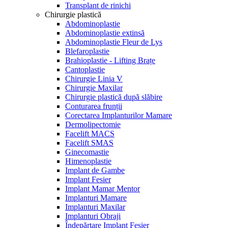
Transplant de rinichi
Chirurgie plastică
Abdominoplastie
Abdominoplastie extinsă
Abdominoplastie Fleur de Lys
Blefaroplastie
Brahioplastie - Lifting Brațe
Cantoplastie
Chirurgie Linia V
Chirurgie Maxilar
Chirurgie plastică după slăbire
Conturarea frunții
Corectarea Implanturilor Mamare
Dermolipectomie
Facelift MACS
Facelift SMAS
Ginecomastie
Himenoplastie
Implant de Gambe
Implant Fesier
Implant Mamar Mentor
Implanturi Mamare
Implanturi Maxilar
Implanturi Obraji
Îndepărtare Implant Fesier