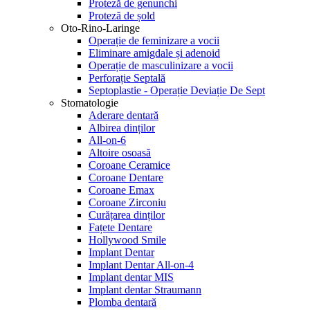
Proteză de genunchi
Proteză de șold
Oto-Rino-Laringe
Operație de feminizare a vocii
Eliminare amigdale și adenoid
Operație de masculinizare a vocii
Perforație Septală
Septoplastie - Operație Deviație De Sept
Stomatologie
Aderare dentară
Albirea dinților
All-on-6
Altoire osoasă
Coroane Ceramice
Coroane Dentare
Coroane Emax
Coroane Zirconiu
Curățarea dinților
Fațete Dentare
Hollywood Smile
Implant Dentar
Implant Dentar All-on-4
Implant dentar MIS
Implant dentar Straumann
Plomba dentară