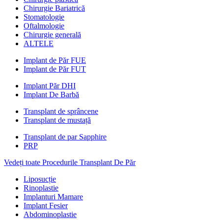
Chirurgie Bariatrică
Stomatologie
Oftalmologie
Chirurgie generală
ALTELE
Implant de Păr FUE
Implant de Păr FUT
Implant Păr DHI
Implant De Barbă
Transplant de sprâncene
Transplant de mustață
Transplant de par Sapphire
PRP
Vedeți toate Procedurile Transplant De Păr
Liposucție
Rinoplastie
Implanturi Mamare
Implant Fesier
Abdominoplastie