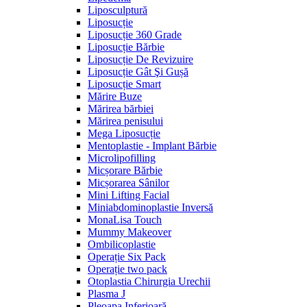
Liposculptură
Liposucție
Liposucție 360 Grade
Liposucție Bărbie
Liposucție De Revizuire
Liposucție Gât Şi Gușă
Liposucție Smart
Mărire Buze
Mărirea bărbiei
Mărirea penisului
Mega Liposucție
Mentoplastie - Implant Bărbie
Microlipofilling
Micșorare Bărbie
Micșorarea Sânilor
Mini Lifting Facial
Miniabdominoplastie Inversă
MonaLisa Touch
Mummy Makeover
Ombilicoplastie
Operație Six Pack
Operație two pack
Otoplastia Chirurgia Urechii
Plasma J
Pleoapa Inferioară