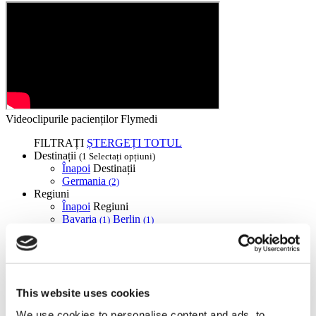
Videoclipurile pacienților Flymedi
FILTRAȚI
ȘTERGEȚI TOTUL
Destinații
(1 Selectați opțiuni)
Înapoi
Destinații
Germania
(2)
Regiuni
Înapoi
Regiuni
Bavaria
Berlin
(1)
(1)
Flymedi
TÜRSAB – Tranzacțiile pe flymedi.com sunt gestionate de
MIRAC SARA TOURISM, o agenție de turism din Grupa A
înregistrată la TÜRSAB (Certificat Nr.: 12276).
This website uses cookies
Toate tratamentele sunt efectuate de o instituție de sănătate
We use cookies to personalise content and ads, to