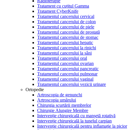
Radioterapie
Tratament cu cuțitul Gamma
Tratament CyberKnife
Tratamentul cancerului cervical
Tratamentul cancerului de colon
Tratamentul cancerului de piele
Tratamentul cancerului de prostată
Tratamentul cancerului de stomac
Tratamentul cancerului hepatic
Tratamentul cancerului la rinichi
Tratamentul cancerului la sâni
Tratamentul cancerului oral
Tratamentul cancerului ovarian
Tratamentul cancerului pancreatic
Tratamentul cancerului pulmonar
Tratamentul cancerului vaginal
Tratamentul cancerului vezicii urinare
Ortopedie
Artroscopia de genunchi
Artroscopia umărului
Chirurgia scurtării membrelor
Chirurgie Alungire Membre
Intervenție chirurgicală cu manșetă rotativă
Intervenție chirurgicală la tunelul carpian
Intervenție chirurgicală pentru inflamație la picior