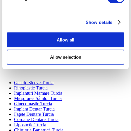
Show details
Destinații Populare
Turcia Clinici
Spain Clinici
Allow all
Mexico Clinici
Poland Clinici
Thailand Clinici
Allow selection
Hungary Clinici
Colombia Clinici
Tratamente Populare în Turcia
Gastric Sleeve Turcia
Rinoplastie Turcia
Implanturi Mamare Turcia
Micșorarea Sânilor Turcia
Ginecomastie Turcia
Implant Dentar Turcia
Fațete Dentare Turcia
Coroane Dentare Turcia
Liposucție Turcia
Chirurgie Bariatrică Turcia