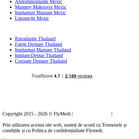
Abdominoplastie Mexic
Mummy Makeover Mexic
Implanturi Mamare Mexic
Liposucție Mexic
Tratamente Populare în Thailand
Rinoplastie Thailand
Fațete Dentare Thailand
Implanturi Mamare Thailand
Implant Dentar Thailand
Coroane Dentare Thailand
Copyright 2015 - 2026 © FlyMedi |
Termeni și condiții
|
Politica de
confidențialitate
Prin utilizarea acestui site web, sunteți de acord cu Termenele și
condițiile și cu Politica de confidențialitate Flymedi.