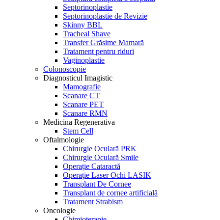
Septorinoplastie
Septorinoplastie de Revizie
Skinny BBL
Tracheal Shave
Transfer Grăsime Mamară
Tratament pentru riduri
Vaginoplastie
Colonoscopie
Diagnosticul Imagistic
Mamografie
Scanare CT
Scanare PET
Scanare RMN
Medicina Regenerativa
Stem Cell
Oftalmologie
Chirurgie Oculară PRK
Chirurgie Oculară Smile
Operație Cataractă
Operație Laser Ochi LASIK
Transplant De Cornee
Transplant de cornee artificială
Tratament Strabism
Oncologie
Chimioterapie