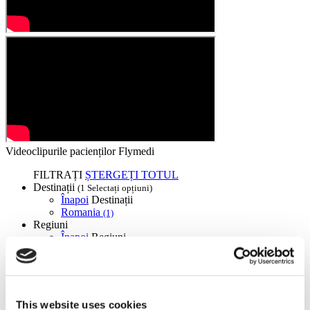
Videoclipurile pacienților Flymedi
FILTRAȚI
ȘTERGEȚI TOTUL
Destinații
(1 Selectați opțiuni)
Înapoi
Destinații
Romania
(1)
Regiuni
Înapoi
Regiuni
Braşov
(1)
Flymedi
TÜRSAB – Tranzacțiile pe flymedi.com sunt gestionate de
This website uses cookies
MIRAC SARA TOURISM, o agenție de turism din Grupa A