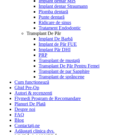
Implant dentar MIS
Implant dentar Straumann
Plomba dentară
Punte dentară
Ridicare de sinus
Tratament Endodontic
Transplant De Păr
Implant De Barbă
Implant de Păr FUE
Implant Păr DHI
PRP
Transplant de mustață
Transplant De Păr Pentru Femei
Transplant de par Sapphire
Transplant de sprâncene
Cum funcționează
Ghid Pre-Op
Autori & recenzenti
Flymedi Program de Recomandare
Planuri De Plată
Despre noi
FAQ
Blog
Contactați-ne
Adăugați clinica dvs.