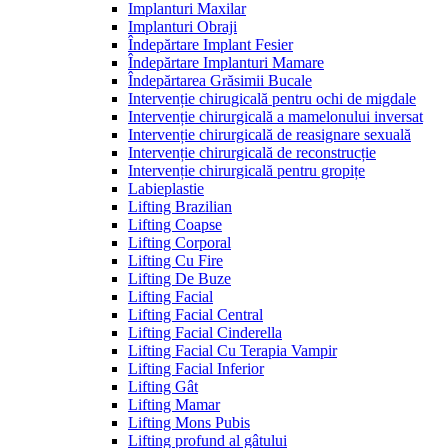
Implanturi Maxilar
Implanturi Obraji
Îndepărtare Implant Fesier
Îndepărtare Implanturi Mamare
Îndepărtarea Grăsimii Bucale
Intervenție chirugicală pentru ochi de migdale
Intervenție chirurgicală a mamelonului inversat
Intervenție chirurgicală de reasignare sexuală
Intervenție chirurgicală de reconstrucție
Intervenție chirurgicală pentru gropițe
Labieplastie
Lifting Brazilian
Lifting Coapse
Lifting Corporal
Lifting Cu Fire
Lifting De Buze
Lifting Facial
Lifting Facial Central
Lifting Facial Cinderella
Lifting Facial Cu Terapia Vampir
Lifting Facial Inferior
Lifting Gât
Lifting Mamar
Lifting Mons Pubis
Lifting profund al gâtului