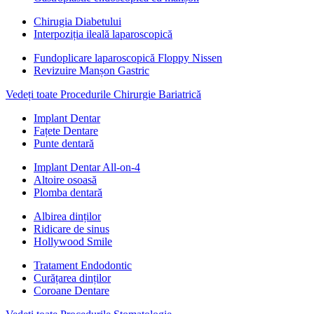
Chirugia Diabetului
Interpoziția ileală laparoscopică
Fundoplicare laparoscopică Floppy Nissen
Revizuire Manșon Gastric
Vedeți toate Procedurile Chirurgie Bariatrică
Implant Dentar
Fațete Dentare
Punte dentară
Implant Dentar All-on-4
Altoire osoasă
Plomba dentară
Albirea dinților
Ridicare de sinus
Hollywood Smile
Tratament Endodontic
Curățarea dinților
Coroane Dentare