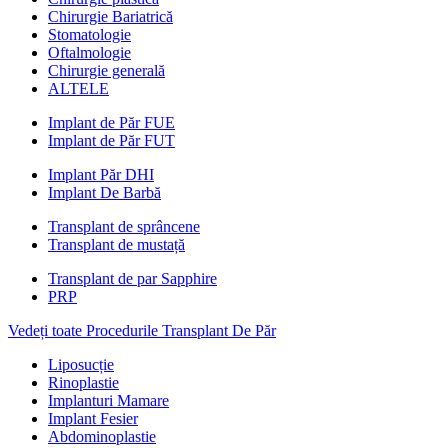
Chirurgie Bariatrică
Stomatologie
Oftalmologie
Chirurgie generală
ALTELE
Implant de Păr FUE
Implant de Păr FUT
Implant Păr DHI
Implant De Barbă
Transplant de sprâncene
Transplant de mustață
Transplant de par Sapphire
PRP
Vedeți toate Procedurile Transplant De Păr
Liposucție
Rinoplastie
Implanturi Mamare
Implant Fesier
Abdominoplastie