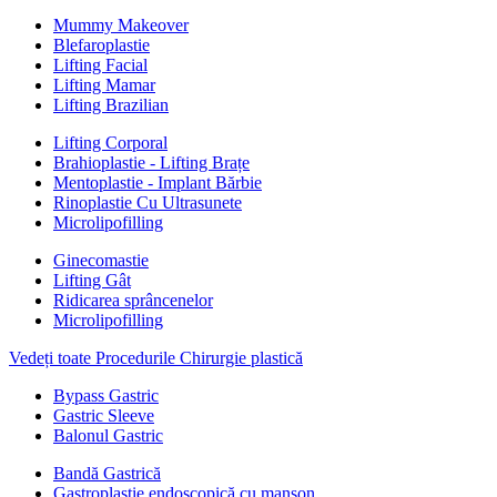
Mummy Makeover
Blefaroplastie
Lifting Facial
Lifting Mamar
Lifting Brazilian
Lifting Corporal
Brahioplastie - Lifting Brațe
Mentoplastie - Implant Bărbie
Rinoplastie Cu Ultrasunete
Microlipofilling
Ginecomastie
Lifting Gât
Ridicarea sprâncenelor
Microlipofilling
Vedeți toate Procedurile Chirurgie plastică
Bypass Gastric
Gastric Sleeve
Balonul Gastric
Bandă Gastrică
Gastroplastie endoscopică cu manșon