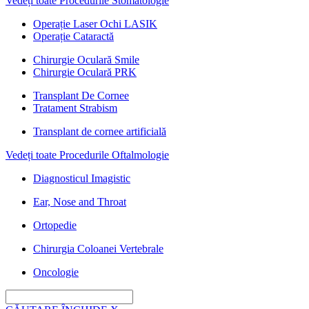
Vedeți toate Procedurile Stomatologie
Operație Laser Ochi LASIK
Operație Cataractă
Chirurgie Oculară Smile
Chirurgie Oculară PRK
Transplant De Cornee
Tratament Strabism
Transplant de cornee artificială
Vedeți toate Procedurile Oftalmologie
Diagnosticul Imagistic
Ear, Nose and Throat
Ortopedie
Chirurgia Coloanei Vertebrale
Oncologie