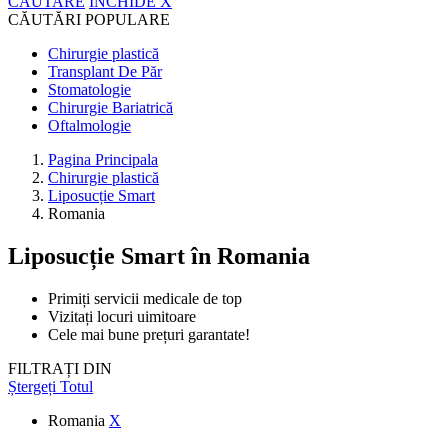
CĂUTARE
ÎNCHIDE
X
CĂUTĂRI POPULARE
Chirurgie plastică
Transplant De Păr
Stomatologie
Chirurgie Bariatrică
Oftalmologie
Pagina Principala
Chirurgie plastică
Liposucție Smart
Romania
Liposucție Smart
în Romania
Primiți servicii medicale de top
Vizitați locuri uimitoare
Cele mai bune prețuri garantate!
FILTRAȚI DIN
Ștergeți Totul
Romania
X