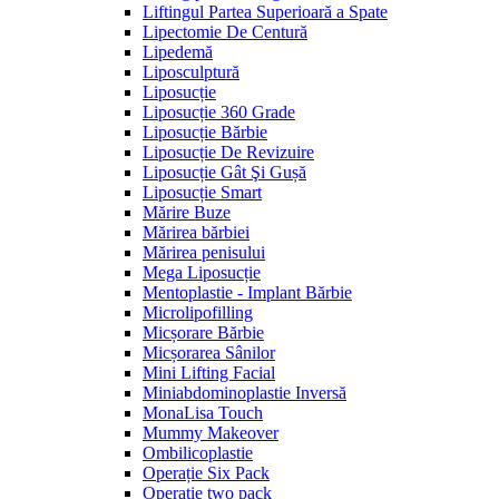
Liftingul Partea Superioară a Spate
Lipectomie De Centură
Lipedemă
Liposculptură
Liposucție
Liposucție 360 Grade
Liposucție Bărbie
Liposucție De Revizuire
Liposucție Gât Şi Gușă
Liposucție Smart
Mărire Buze
Mărirea bărbiei
Mărirea penisului
Mega Liposucție
Mentoplastie - Implant Bărbie
Microlipofilling
Micșorare Bărbie
Micșorarea Sânilor
Mini Lifting Facial
Miniabdominoplastie Inversă
MonaLisa Touch
Mummy Makeover
Ombilicoplastie
Operație Six Pack
Operație two pack