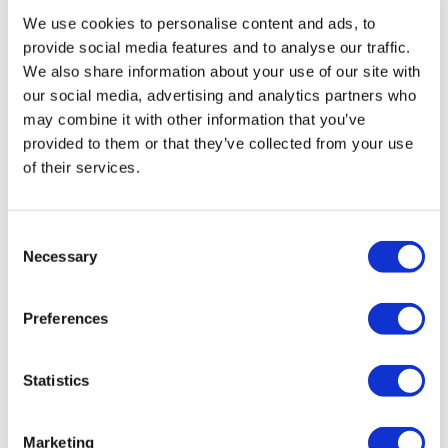
înregistrată la TÜRSAB (Certificat Nr.: 12276).
We use cookies to personalise content and ads, to
Toate tratamentele sunt efectuate de o instituție de sănătate
provide social media features and to analyse our traffic.
certificată în turism medical.
We also share information about your use of our site with
our social media, advertising and analytics partners who
Despre noi
may combine it with other information that you’ve
Cum funcționează
Ghid Pre-Op
provided to them or that they’ve collected from your use
Autori & recenzenti
of their services.
Flymedi Program de Recomandare
Planuri De Plată
Carieră
FAQ
Consent
Blog
Necessary
Selection
Politica de confidențialitate
Termeni și condiții
Politica de anulare
Preferences
Contactați-ne
Adăugați clinica dvs.
Statistics
Marketing