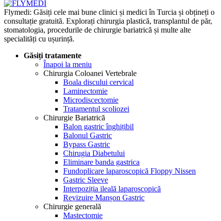
Flymedi: Găsiți cele mai bune clinici și medici în Turcia și obțineți o
consultație gratuită. Explorați chirurgia plastică, transplantul de păr,
stomatologia, procedurile de chirurgie bariatrică și multe alte
specialități cu ușurință.
Găsiți tratamente
Înapoi la meniu
Chirurgia Coloanei Vertebrale
Boala discului cervical
Laminectomie
Microdiscectomie
Tratamentul scoliozei
Chirurgie Bariatrică
Balon gastric înghițibil
Balonul Gastric
Bypass Gastric
Chirugia Diabetului
Eliminare banda gastrica
Fundoplicare laparoscopică Floppy Nissen
Gastric Sleeve
Interpoziția ileală laparoscopică
Revizuire Manșon Gastric
Chirurgie generală
Mastectomie