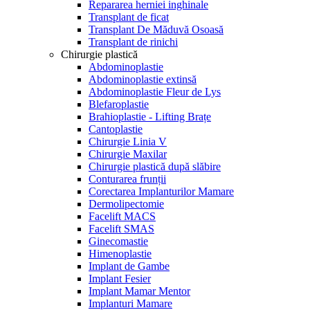
Repararea herniei inghinale
Transplant de ficat
Transplant De Măduvă Osoasă
Transplant de rinichi
Chirurgie plastică
Abdominoplastie
Abdominoplastie extinsă
Abdominoplastie Fleur de Lys
Blefaroplastie
Brahioplastie - Lifting Brațe
Cantoplastie
Chirurgie Linia V
Chirurgie Maxilar
Chirurgie plastică după slăbire
Conturarea frunții
Corectarea Implanturilor Mamare
Dermolipectomie
Facelift MACS
Facelift SMAS
Ginecomastie
Himenoplastie
Implant de Gambe
Implant Fesier
Implant Mamar Mentor
Implanturi Mamare