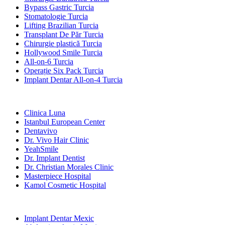
Bypass Gastric Turcia
Stomatologie Turcia
Lifting Brazilian Turcia
Transplant De Păr Turcia
Chirurgie plastică Turcia
Hollywood Smile Turcia
All-on-6 Turcia
Operație Six Pack Turcia
Implant Dentar All-on-4 Turcia
Clinici Populare
Clinica Luna
Istanbul European Center
Dentavivo
Dr. Vivo Hair Clinic
YeahSmile
Dr. Implant Dentist
Dr. Christian Morales Clinic
Masterpiece Hospital
Kamol Cosmetic Hospital
Tratamente Populare în Mexic
Implant Dentar Mexic