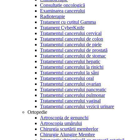
Consultație oncologică
Examinarea cancerului
Radioterapie
Tratament cu cuțitul Gamma
Tratament CyberKnife
Tratamentul cancerului cervical
Tratamentul cancerului de colon
Tratamentul cancerului de piele
Tratamentul cancerului de prostată
Tratamentul cancerului de stomac
Tratamentul cancerului hepatic
Tratamentul cancerului la rinichi
Tratamentul cancerului la sâni
Tratamentul cancerului oral
Tratamentul cancerului ovarian
Tratamentul cancerului pancreatic
Tratamentul cancerului pulmonar
Tratamentul cancerului vaginal
Tratamentul cancerului vezicii urinare
Ortopedie
Artroscopia de genunchi
Artroscopia umărului
Chirurgia scurtării membrelor
Chirurgie Alungire Membre