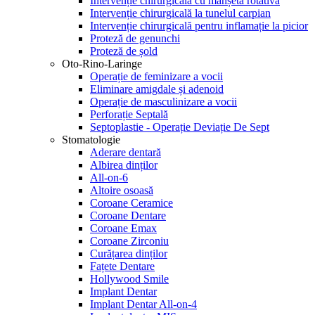
Intervenție chirurgicală cu manșetă rotativă
Intervenție chirurgicală la tunelul carpian
Intervenție chirurgicală pentru inflamație la picior
Proteză de genunchi
Proteză de șold
Oto-Rino-Laringe
Operație de feminizare a vocii
Eliminare amigdale și adenoid
Operație de masculinizare a vocii
Perforație Septală
Septoplastie - Operație Deviație De Sept
Stomatologie
Aderare dentară
Albirea dinților
All-on-6
Altoire osoasă
Coroane Ceramice
Coroane Dentare
Coroane Emax
Coroane Zirconiu
Curățarea dinților
Fațete Dentare
Hollywood Smile
Implant Dentar
Implant Dentar All-on-4