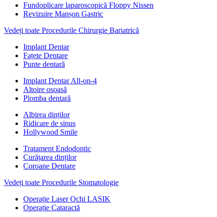
Fundoplicare laparoscopică Floppy Nissen
Revizuire Manșon Gastric
Vedeți toate Procedurile Chirurgie Bariatrică
Implant Dentar
Fațete Dentare
Punte dentară
Implant Dentar All-on-4
Altoire osoasă
Plomba dentară
Albirea dinților
Ridicare de sinus
Hollywood Smile
Tratament Endodontic
Curățarea dinților
Coroane Dentare
Vedeți toate Procedurile Stomatologie
Operație Laser Ochi LASIK
Operație Cataractă