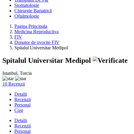
Stomatologie
Chirurgie Bariatrică
Oftalmologie
Pagina Principala
Medicina Reproductiva
FIV
Donator de ovocite FIV
Spitalul Universitar Medipol
Spitalul Universitar Medipol
Istanbul, Turcia
10 Recenzii
Detalii
Recenzii
Personal
Cost
Detalii
Recenzii
Personal