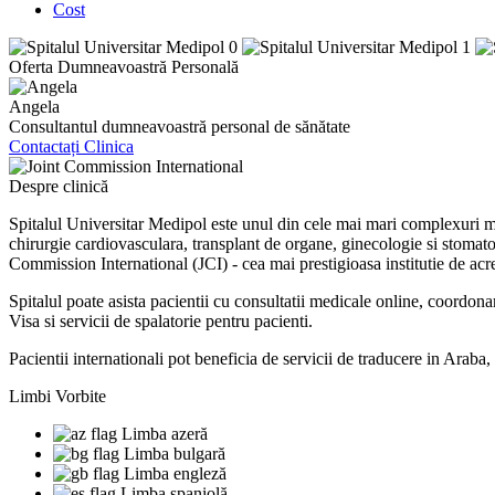
Cost
Oferta Dumneavoastră Personală
Angela
Consultantul dumneavoastră personal de sănătate
Contactați Clinica
Despre clinică
Spitalul Universitar Medipol este unul din cele mai mari complexuri me
chirurgie cardiovasculara, transplant de organe, ginecologie si stomatol
Commission International (JCI) - cea mai prestigioasa institutie de ac
Spitalul poate asista pacientii cu consultatii medicale online, coordonare
Visa si servicii de spalatorie pentru pacienti.
Pacientii internationali pot beneficia de servicii de traducere in Araba,
Limbi Vorbite
Limba azeră
Limba bulgară
Limba engleză
Limba spaniolă