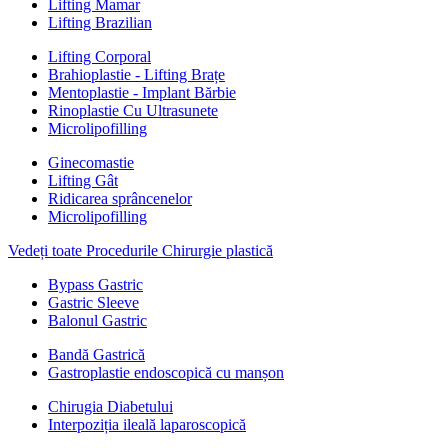
Lifting Mamar
Lifting Brazilian
Lifting Corporal
Brahioplastie - Lifting Brațe
Mentoplastie - Implant Bărbie
Rinoplastie Cu Ultrasunete
Microlipofilling
Ginecomastie
Lifting Gât
Ridicarea sprâncenelor
Microlipofilling
Vedeți toate Procedurile Chirurgie plastică
Bypass Gastric
Gastric Sleeve
Balonul Gastric
Bandă Gastrică
Gastroplastie endoscopică cu manșon
Chirugia Diabetului
Interpoziția ileală laparoscopică