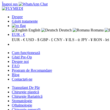
Înapoi sus
Despre
Găsiți tratamente
English
Deutsch
Romana
EUR - €
EUR - €
USD - $
GBP - £
CNY - ¥
ILS - ₪
JPY - ¥
RON - lei
Cum funcționează
Ghid Pre-Op
Despre noi
FAQ
Program de Recomandare
Blog
Contactați-ne
Transplant De Păr
Chirurgie plastică
Chirurgie Bariatrică
Stomatologie
Oftalmologie
Chirurgie generală