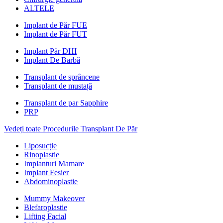
ALTELE
Implant de Păr FUE
Implant de Păr FUT
Implant Păr DHI
Implant De Barbă
Transplant de sprâncene
Transplant de mustață
Transplant de par Sapphire
PRP
Vedeți toate Procedurile Transplant De Păr
Liposucție
Rinoplastie
Implanturi Mamare
Implant Fesier
Abdominoplastie
Mummy Makeover
Blefaroplastie
Lifting Facial