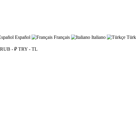
Español
Français
Italiano
Türk
RUB - ₽
TRY - TL