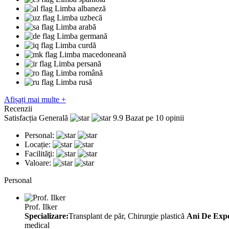
Limba albaneză
Limba uzbecă
Limba arabă
Limba germană
Limba curdă
Limba macedoneană
Limba persană
Limba română
Limba rusă
Afișați mai multe +
Recenzii
Satisfacția Generală
9.9
Bazat pe 10 opinii
Personal:
Locație:
Facilităţi:
Valoare:
Personal
Prof. Ilker
Specializare:
Transplant de păr, Chirurgie plastică
Ani De Expe
medical