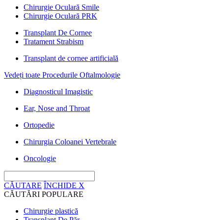
Chirurgie Oculară Smile
Chirurgie Oculară PRK
Transplant De Cornee
Tratament Strabism
Transplant de cornee artificială
Vedeți toate Procedurile Oftalmologie
Diagnosticul Imagistic
Ear, Nose and Throat
Ortopedie
Chirurgia Coloanei Vertebrale
Oncologie
CĂUTARE
ÎNCHIDE
X
CĂUTĂRI POPULARE
Chirurgie plastică
Transplant De Păr