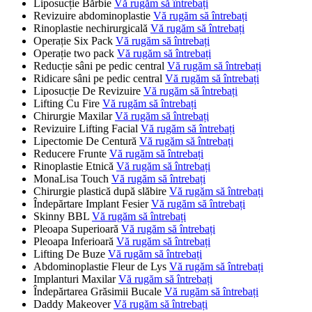
Liposucție Bărbie
Vă rugăm să întrebați
Revizuire abdominoplastie
Vă rugăm să întrebați
Rinoplastie nechirurgicală
Vă rugăm să întrebați
Operație Six Pack
Vă rugăm să întrebați
Operație two pack
Vă rugăm să întrebați
Reducție sâni pe pedic central
Vă rugăm să întrebați
Ridicare sâni pe pedic central
Vă rugăm să întrebați
Liposucție De Revizuire
Vă rugăm să întrebați
Lifting Cu Fire
Vă rugăm să întrebați
Chirurgie Maxilar
Vă rugăm să întrebați
Revizuire Lifting Facial
Vă rugăm să întrebați
Lipectomie De Centură
Vă rugăm să întrebați
Reducere Frunte
Vă rugăm să întrebați
Rinoplastie Etnică
Vă rugăm să întrebați
MonaLisa Touch
Vă rugăm să întrebați
Chirurgie plastică după slăbire
Vă rugăm să întrebați
Îndepărtare Implant Fesier
Vă rugăm să întrebați
Skinny BBL
Vă rugăm să întrebați
Pleoapa Superioară
Vă rugăm să întrebați
Pleoapa Inferioară
Vă rugăm să întrebați
Lifting De Buze
Vă rugăm să întrebați
Abdominoplastie Fleur de Lys
Vă rugăm să întrebați
Implanturi Maxilar
Vă rugăm să întrebați
Îndepărtarea Grăsimii Bucale
Vă rugăm să întrebați
Daddy Makeover
Vă rugăm să întrebați