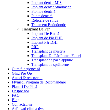
Implant dentar MIS
Implant dentar Straumann
Plomba dentară
Punte dentară
Ridicare de sinus
Tratament Endodontic
Transplant De Păr
Implant De Barbă
Implant de Păr FUE
Implant Păr DHI
PRP
Transplant de mustață
Transplant De Păr Pentru Femei
Transplant de par Sapphire
Transplant de sprâncene
Cum funcționează
Ghid Pre-Op
Autori & recenzenti
Flymedi Program de Recomandare
Planuri De Plată
Despre noi
FAQ
Blog
Contactați-ne
Adăugați clinica dvs.