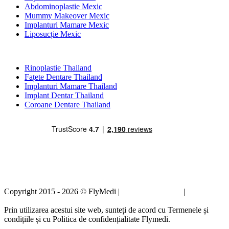
Abdominoplastie Mexic
Mummy Makeover Mexic
Implanturi Mamare Mexic
Liposucție Mexic
Tratamente Populare în Thailand
Rinoplastie Thailand
Fațete Dentare Thailand
Implanturi Mamare Thailand
Implant Dentar Thailand
Coroane Dentare Thailand
Copyright 2015 - 2026 © FlyMedi |
Termeni și condiții
|
Politica de
confidențialitate
Prin utilizarea acestui site web, sunteți de acord cu Termenele și
condițiile și cu Politica de confidențialitate Flymedi.