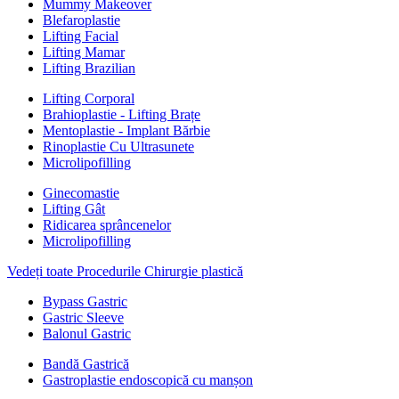
Mummy Makeover
Blefaroplastie
Lifting Facial
Lifting Mamar
Lifting Brazilian
Lifting Corporal
Brahioplastie - Lifting Brațe
Mentoplastie - Implant Bărbie
Rinoplastie Cu Ultrasunete
Microlipofilling
Ginecomastie
Lifting Gât
Ridicarea sprâncenelor
Microlipofilling
Vedeți toate Procedurile Chirurgie plastică
Bypass Gastric
Gastric Sleeve
Balonul Gastric
Bandă Gastrică
Gastroplastie endoscopică cu manșon