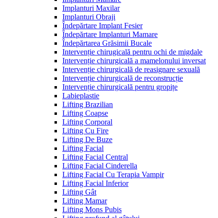
Implanturi Maxilar
Implanturi Obraji
Îndepărtare Implant Fesier
Îndepărtare Implanturi Mamare
Îndepărtarea Grăsimii Bucale
Intervenție chirugicală pentru ochi de migdale
Intervenție chirurgicală a mamelonului inversat
Intervenție chirurgicală de reasignare sexuală
Intervenție chirurgicală de reconstrucție
Intervenție chirurgicală pentru gropițe
Labieplastie
Lifting Brazilian
Lifting Coapse
Lifting Corporal
Lifting Cu Fire
Lifting De Buze
Lifting Facial
Lifting Facial Central
Lifting Facial Cinderella
Lifting Facial Cu Terapia Vampir
Lifting Facial Inferior
Lifting Gât
Lifting Mamar
Lifting Mons Pubis