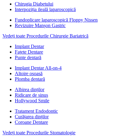
Chirugia Diabetului
Interpoziția ileală laparoscopică
Fundoplicare laparoscopică Floppy Nissen
Revizuire Manșon Gastric
Vedeți toate Procedurile Chirurgie Bariatrică
Implant Dentar
Fațete Dentare
Punte dentară
Implant Dentar All-on-4
Altoire osoasă
Plomba dentară
Albirea dinților
Ridicare de sinus
Hollywood Smile
Tratament Endodontic
Curățarea dinților
Coroane Dentare
Vedeți toate Procedurile Stomatologie