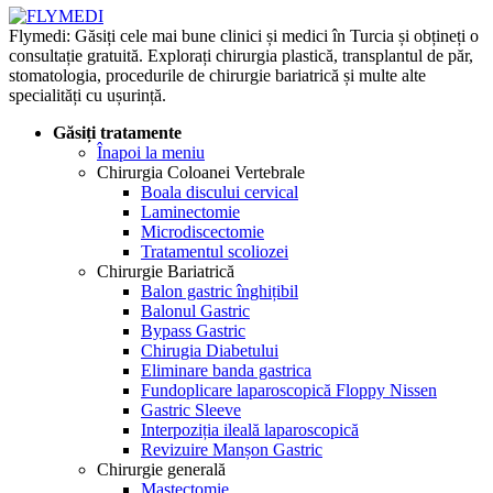
Flymedi: Găsiți cele mai bune clinici și medici în Turcia și obțineți o
consultație gratuită. Explorați chirurgia plastică, transplantul de păr,
stomatologia, procedurile de chirurgie bariatrică și multe alte
specialități cu ușurință.
Găsiți tratamente
Înapoi la meniu
Chirurgia Coloanei Vertebrale
Boala discului cervical
Laminectomie
Microdiscectomie
Tratamentul scoliozei
Chirurgie Bariatrică
Balon gastric înghițibil
Balonul Gastric
Bypass Gastric
Chirugia Diabetului
Eliminare banda gastrica
Fundoplicare laparoscopică Floppy Nissen
Gastric Sleeve
Interpoziția ileală laparoscopică
Revizuire Manșon Gastric
Chirurgie generală
Mastectomie