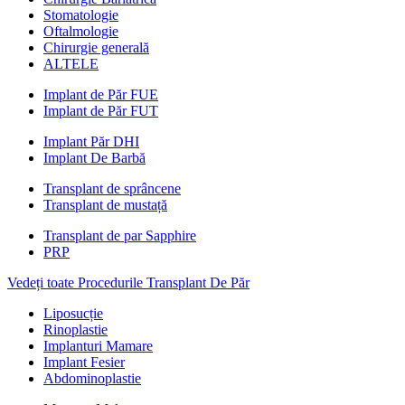
Stomatologie
Oftalmologie
Chirurgie generală
ALTELE
Implant de Păr FUE
Implant de Păr FUT
Implant Păr DHI
Implant De Barbă
Transplant de sprâncene
Transplant de mustață
Transplant de par Sapphire
PRP
Vedeți toate Procedurile Transplant De Păr
Liposucție
Rinoplastie
Implanturi Mamare
Implant Fesier
Abdominoplastie