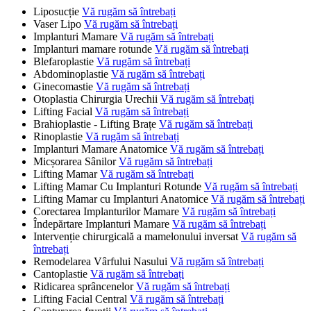
Liposucție
Vă rugăm să întrebați
Vaser Lipo
Vă rugăm să întrebați
Implanturi Mamare
Vă rugăm să întrebați
Implanturi mamare rotunde
Vă rugăm să întrebați
Blefaroplastie
Vă rugăm să întrebați
Abdominoplastie
Vă rugăm să întrebați
Ginecomastie
Vă rugăm să întrebați
Otoplastia Chirurgia Urechii
Vă rugăm să întrebați
Lifting Facial
Vă rugăm să întrebați
Brahioplastie - Lifting Brațe
Vă rugăm să întrebați
Rinoplastie
Vă rugăm să întrebați
Implanturi Mamare Anatomice
Vă rugăm să întrebați
Micșorarea Sânilor
Vă rugăm să întrebați
Lifting Mamar
Vă rugăm să întrebați
Lifting Mamar Cu Implanturi Rotunde
Vă rugăm să întrebați
Lifting Mamar cu Implanturi Anatomice
Vă rugăm să întrebați
Corectarea Implanturilor Mamare
Vă rugăm să întrebați
Îndepărtare Implanturi Mamare
Vă rugăm să întrebați
Intervenție chirurgicală a mamelonului inversat
Vă rugăm să
întrebați
Remodelarea Vârfului Nasului
Vă rugăm să întrebați
Cantoplastie
Vă rugăm să întrebați
Ridicarea sprâncenelor
Vă rugăm să întrebați
Lifting Facial Central
Vă rugăm să întrebați