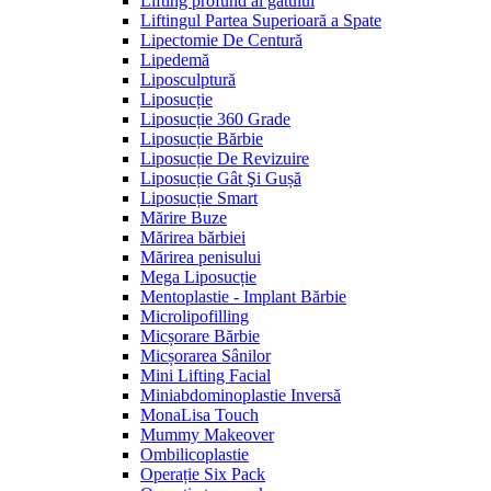
Lifting profund al gâtului
Liftingul Partea Superioară a Spate
Lipectomie De Centură
Lipedemă
Liposculptură
Liposucție
Liposucție 360 Grade
Liposucție Bărbie
Liposucție De Revizuire
Liposucție Gât Şi Gușă
Liposucție Smart
Mărire Buze
Mărirea bărbiei
Mărirea penisului
Mega Liposucție
Mentoplastie - Implant Bărbie
Microlipofilling
Micșorare Bărbie
Micșorarea Sânilor
Mini Lifting Facial
Miniabdominoplastie Inversă
MonaLisa Touch
Mummy Makeover
Ombilicoplastie
Operație Six Pack