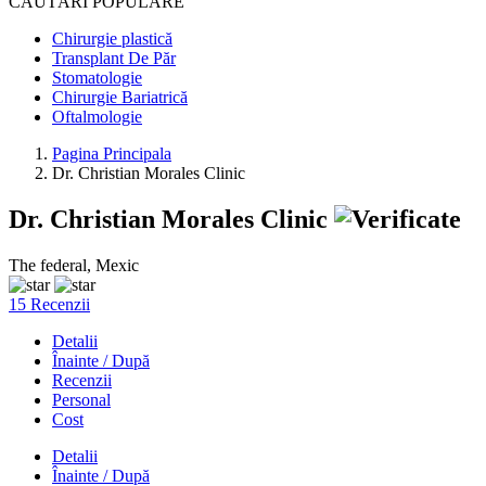
CĂUTĂRI POPULARE
Chirurgie plastică
Transplant De Păr
Stomatologie
Chirurgie Bariatrică
Oftalmologie
Pagina Principala
Dr. Christian Morales Clinic
Dr. Christian Morales Clinic
The federal, Mexic
15 Recenzii
Detalii
Înainte / După
Recenzii
Personal
Cost
Detalii
Înainte / După