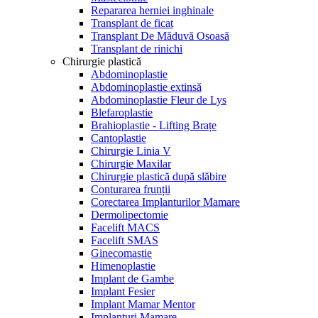
Repararea herniei inghinale
Transplant de ficat
Transplant De Măduvă Osoasă
Transplant de rinichi
Chirurgie plastică
Abdominoplastie
Abdominoplastie extinsă
Abdominoplastie Fleur de Lys
Blefaroplastie
Brahioplastie - Lifting Brațe
Cantoplastie
Chirurgie Linia V
Chirurgie Maxilar
Chirurgie plastică după slăbire
Conturarea frunții
Corectarea Implanturilor Mamare
Dermolipectomie
Facelift MACS
Facelift SMAS
Ginecomastie
Himenoplastie
Implant de Gambe
Implant Fesier
Implant Mamar Mentor
Implanturi Mamare