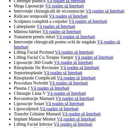
Chirurgie plastică
Vă rugăm să întrebați
Mega Liposucție
Vă rugăm să întrebați
Intervenție chirurgicală de reconstrucție
Vă rugăm să întrebați
Ridicare temporală
Vă rugăm să întrebați
Sculptura completă a corpului
Vă rugăm să întrebați
Labieplastie
Vă rugăm să întrebați
Mărirea bărbiei
Vă rugăm să întrebați
Tratament pentru riduri
Vă rugăm să întrebați
Intervenție chirugicală pentru ochi de migdale
Vă rugăm să
întrebați
Lifting Facial Profund
Vă rugăm să întrebați
Lifting Facial Cu Terapia Vampir
Vă rugăm să întrebați
Liposucție 360 Grade
Vă rugăm să întrebați
Rinoplastie De Revizuire
Vă rugăm să întrebați
Septorinoplastie
Vă rugăm să întrebați
Rinoplastie Complicată
Vă rugăm să întrebați
Procedura Nefertiti
Vă rugăm să întrebați
Plasma J
Vă rugăm să întrebați
Chirurgie Linia V
Vă rugăm să întrebați
Reconstrucție Mamară
Vă rugăm să întrebați
Liposucție Smart
Vă rugăm să întrebați
Liposculptură
Vă rugăm să întrebați
Transfer Grăsime Mamară
Vă rugăm să întrebați
Implant Mamar Mentor
Vă rugăm să întrebați
Lifting Facial Inferior
Vă rugăm să întrebați