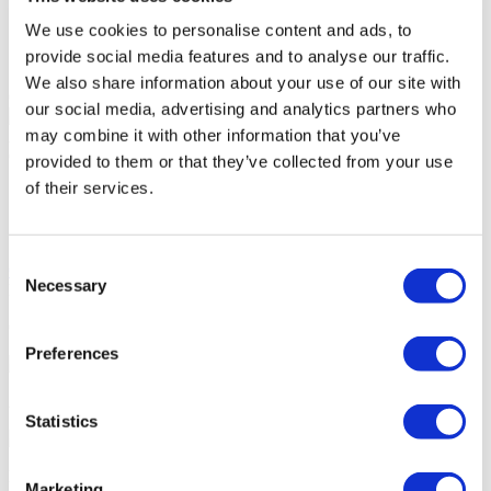
Baia pacientului
Parcare
We use cookies to personalise content and ads, to
WiFi gratuit
provide social media features and to analyse our traffic.
Cafeterie
We also share information about your use of our site with
Oferta Dumneavoastră Personală
our social media, advertising and analytics partners who
may combine it with other information that you’ve
Angela
Consultantul dumneavoastră personal de sănătate
provided to them or that they’ve collected from your use
of their services.
Consultație gratuită online
Prioritate pentru programări
Alăturați-vă familiei fericite a pacienților Flymedi
Consent
Obțineți o Consultație Gratuită
Necessary
Selection
FLYMEDI VĂ VINE ÎN AJUTOR
Cum vă poate ajuta Flymedi?
Preferences
Asistență personală 7/24 pe tot parcursul călătoriei
Statistics
Pachete medicale personalizate, all-inclusive
Marketing