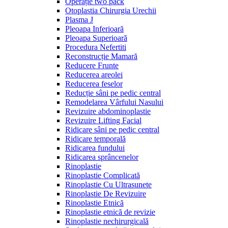
Operație two pack
Otoplastia Chirurgia Urechii
Plasma J
Pleoapa Inferioară
Pleoapa Superioară
Procedura Nefertiti
Reconstrucție Mamară
Reducere Frunte
Reducerea areolei
Reducerea feselor
Reducție sâni pe pedic central
Remodelarea Vârfului Nasului
Revizuire abdominoplastie
Revizuire Lifting Facial
Ridicare sâni pe pedic central
Ridicare temporală
Ridicarea fundului
Ridicarea sprâncenelor
Rinoplastie
Rinoplastie Complicată
Rinoplastie Cu Ultrasunete
Rinoplastie De Revizuire
Rinoplastie Etnică
Rinoplastie etnică de revizie
Rinoplastie nechirurgicală