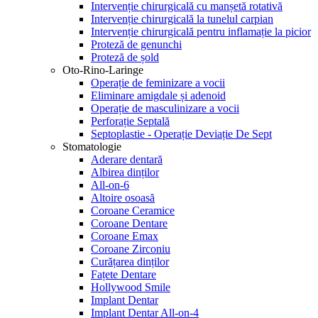
Intervenție chirurgicală cu manșetă rotativă
Intervenție chirurgicală la tunelul carpian
Intervenție chirurgicală pentru inflamație la picior
Proteză de genunchi
Proteză de șold
Oto-Rino-Laringe
Operație de feminizare a vocii
Eliminare amigdale și adenoid
Operație de masculinizare a vocii
Perforație Septală
Septoplastie - Operație Deviație De Sept
Stomatologie
Aderare dentară
Albirea dinților
All-on-6
Altoire osoasă
Coroane Ceramice
Coroane Dentare
Coroane Emax
Coroane Zirconiu
Curățarea dinților
Fațete Dentare
Hollywood Smile
Implant Dentar
Implant Dentar All-on-4