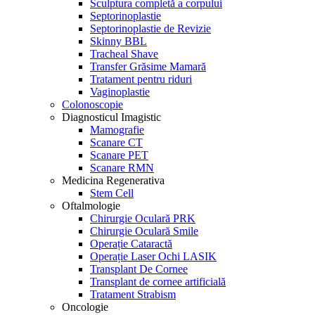
Sculptura completă a corpului
Septorinoplastie
Septorinoplastie de Revizie
Skinny BBL
Tracheal Shave
Transfer Grăsime Mamară
Tratament pentru riduri
Vaginoplastie
Colonoscopie
Diagnosticul Imagistic
Mamografie
Scanare CT
Scanare PET
Scanare RMN
Medicina Regenerativa
Stem Cell
Oftalmologie
Chirurgie Oculară PRK
Chirurgie Oculară Smile
Operație Cataractă
Operație Laser Ochi LASIK
Transplant De Cornee
Transplant de cornee artificială
Tratament Strabism
Oncologie