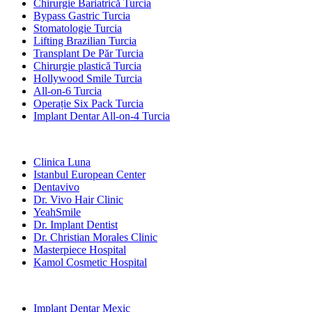
Chirurgie Bariatrică Turcia
Bypass Gastric Turcia
Stomatologie Turcia
Lifting Brazilian Turcia
Transplant De Păr Turcia
Chirurgie plastică Turcia
Hollywood Smile Turcia
All-on-6 Turcia
Operație Six Pack Turcia
Implant Dentar All-on-4 Turcia
Clinici Populare
Clinica Luna
Istanbul European Center
Dentavivo
Dr. Vivo Hair Clinic
YeahSmile
Dr. Implant Dentist
Dr. Christian Morales Clinic
Masterpiece Hospital
Kamol Cosmetic Hospital
Tratamente Populare în Mexic
Implant Dentar Mexic