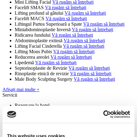
Mini Lifting Facial
Vă rugăm să întrebați
Facelift SMAS
Vă rugăm să întrebați
Lifting profund al gâtului
Vă rugăm să întrebați
Facelift MACS
Vă rugăm să întrebați
Liftingul Partea Superioară a Spate
Vă rugăm să întrebați
Miniabdominoplastie Inversă
Vă rugăm să întrebați
Ridicarea fundului
Vă rugăm să întrebați
Abdominoplastie extinsă
Vă rugăm să întrebați
Lifting Facial Cinderella
Vă rugăm să întrebați
Lifting Mons Pubis
Vă rugăm să întrebați
Reducerea areolei
Vă rugăm să întrebați
Lipedemă
Vă rugăm să întrebați
Septorinoplastie de Revizie
Vă rugăm să întrebați
Rinoplastie etnică de revizie
Vă rugăm să întrebați
Male Body Sculpting Surgery
Vă rugăm să întrebați
Afișați mai multe +
Servicii
Rezervare la hotel
Servicii de traducere
Ghid local
Sediu
This website uses cookies