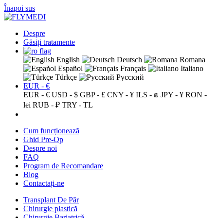
Înapoi sus
Despre
Găsiți tratamente
English
Deutsch
Romana
Español
Français
Italiano
Türkçe
Русский
EUR - €
EUR - €
USD - $
GBP - £
CNY - ¥
ILS - ₪
JPY - ¥
RON -
lei
RUB - ₽
TRY - TL
Cum funcționează
Ghid Pre-Op
Despre noi
FAQ
Program de Recomandare
Blog
Contactați-ne
Transplant De Păr
Chirurgie plastică
Chirurgie Bariatrică