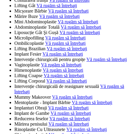
Conturarea frunții
Vă rugăm să întrebați
Lifting Gât
Vă rugăm să întrebați
Micșorare Bărbie
Vă rugăm să întrebați
Mărire Buze
Vă rugăm să întrebați
Mini Abdominoplastie
Vă rugăm să întrebați
Abdominoplastie Totală
Vă rugăm să întrebați
Liposucție Gât Şi Gușă
Vă rugăm să întrebați
Microlipofilling
Vă rugăm să întrebați
Ombilicoplastie
Vă rugăm să întrebați
Lifting Brazilian
Vă rugăm să întrebați
Implant Fesier
Vă rugăm să întrebați
Intervenție chirurgicală pentru gropițe
Vă rugăm să întrebați
Vaginoplastie
Vă rugăm să întrebați
Himenoplastie
Vă rugăm să întrebați
Lifting Coapse
Vă rugăm să întrebați
Lifting Corporal
Vă rugăm să întrebați
Intervenție chirurgicală de reasignare sexuală
Vă rugăm să
întrebați
Mummy Makeover
Vă rugăm să întrebați
Mentoplastie - Implant Bărbie
Vă rugăm să întrebați
Implanturi Obraji
Vă rugăm să întrebați
Implant de Gambe
Vă rugăm să întrebați
Reducerea feselor
Vă rugăm să întrebați
Mărirea penisului
Vă rugăm să întrebați
Rinoplastie Cu Ultrasunete
Vă rugăm să întrebați