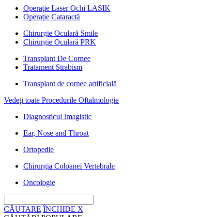
Operație Laser Ochi LASIK
Operație Cataractă
Chirurgie Oculară Smile
Chirurgie Oculară PRK
Transplant De Cornee
Tratament Strabism
Transplant de cornee artificială
Vedeți toate Procedurile Oftalmologie
Diagnosticul Imagistic
Ear, Nose and Throat
Ortopedie
Chirurgia Coloanei Vertebrale
Oncologie
CĂUTARE
ÎNCHIDE
X