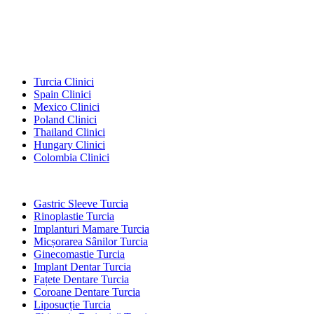
Destinații Populare
Turcia Clinici
Spain Clinici
Mexico Clinici
Poland Clinici
Thailand Clinici
Hungary Clinici
Colombia Clinici
Tratamente Populare în Turcia
Gastric Sleeve Turcia
Rinoplastie Turcia
Implanturi Mamare Turcia
Micșorarea Sânilor Turcia
Ginecomastie Turcia
Implant Dentar Turcia
Fațete Dentare Turcia
Coroane Dentare Turcia
Liposucție Turcia