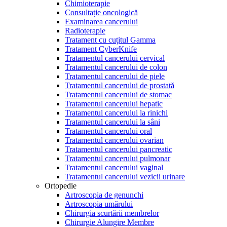
Chimioterapie
Consultație oncologică
Examinarea cancerului
Radioterapie
Tratament cu cuțitul Gamma
Tratament CyberKnife
Tratamentul cancerului cervical
Tratamentul cancerului de colon
Tratamentul cancerului de piele
Tratamentul cancerului de prostată
Tratamentul cancerului de stomac
Tratamentul cancerului hepatic
Tratamentul cancerului la rinichi
Tratamentul cancerului la sâni
Tratamentul cancerului oral
Tratamentul cancerului ovarian
Tratamentul cancerului pancreatic
Tratamentul cancerului pulmonar
Tratamentul cancerului vaginal
Tratamentul cancerului vezicii urinare
Ortopedie
Artroscopia de genunchi
Artroscopia umărului
Chirurgia scurtării membrelor
Chirurgie Alungire Membre