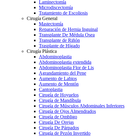
Laminectomía
Microdiscectomía
Tratamiento de Escoliosis
Cirugía General
Mastectomía
Reparación de Hernia Inguinal
Transplante De Médula Osea
Transplante de Riñón
Trasplante de Hígado
Cirugía Plástica
Abdominoplastia
Abdominoplastia extendida
Abdominoplastia Flor de Lis
Agrandamiento del Pene
Aumento de Labios
Aumento de Mentón
Cantoplastia
Cirugía de Hoyuelos
Cirugía de Mandíbula
Cirugía de Músculos Abdominales Inferiores
Cirugía de Ojos Almendrados
Cirugía de Ombligo
Cirugía De Orejas
Cirugía De Párpados
Cirugía de Pezón Invertido