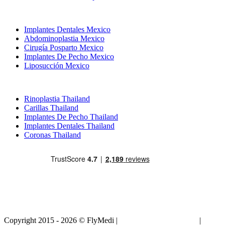
Tratamientos Populares en Mexico
Implantes Dentales Mexico
Abdominoplastia Mexico
Cirugía Posparto Mexico
Implantes De Pecho Mexico
Liposucción Mexico
Tratamientos Populares en Thailand
Rinoplastia Thailand
Carillas Thailand
Implantes De Pecho Thailand
Implantes Dentales Thailand
Coronas Thailand
Copyright 2015 - 2026 © FlyMedi |
Términos y Condiciones
|