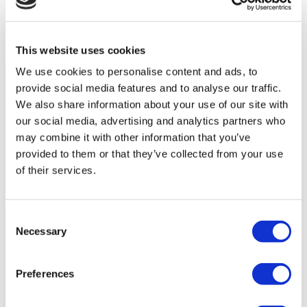
Flymedi
TÜRSAB – Las transacciones en flymedi.com son
gestionadas por MIRAC SARA TOURISM, una agencia de
viajes de Grupo A registrada en TÜRSAB (Certificado No:
This website uses cookies
12276).
We use cookies to personalise content and ads, to
Todos los tratamientos son realizados por una institución de
salud certificada en turismo de salud.
provide social media features and to analyse our traffic.
We also share information about your use of our site with
our social media, advertising and analytics partners who
A Cerca de Nosotros
¿Cómo funciona?
may combine it with other information that you’ve
Guía Preoperatoria
provided to them or that they’ve collected from your use
Autores & revisores
of their services.
Flymedi Programa de Referidos
Planes De Pago
Carreras
PQRS
Consent
Blog
Necessary
Políticas de Privacidad
Selection
Términos y Condiciones
Políticas de Cancelación
Contáctenos
Preferences
Agregue Su Clínica