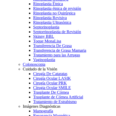
Rinoplastia Étnica
Rinoplastia étnica de revisión
Rinoplastia no Quirúrgica
Rinoplastia Revisiva
Rinoplastia Ultrasónica
Septorinoplastia
Septorrinoplastia de Revisión
Skinny BBL
Toque MonaLisa
Transferencia De Grasa
Transferencia de Grasa Mamaria
Tratamiento para las Arrugas
Vaginoplastia
Colonoscopia
Cuidado de la Visión
Cirugía De Cataratas
Cirugía Ocular LASIK
Cirugía Ocular PRK
Círugia Ocular SMILE
Trasplante De Córnea
Trasplante de Córnea Artificial
Tratamiento de Estrabismo
Imágenes Diagnósticas
Mamografía
Resonancia Magnética