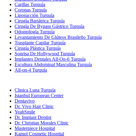
Carillas Turquía
Coronas Turquía
Liposucción Turquía
Cirugía Bariátrica Turquía
Cirugía De Bypass Gástrico Turquía
Odontología Turquía
Levantamiento De Glúteos Brasileño Turquía
Trasplante Capilar Turquía
Cirugía Plástica Turquía
Sonrisa De Hollywood Turquía
Implantes Dentales All-On-6 Turquía
Escultura Abdominal Masculina Turquía
All-on-4 Turquía
Clínicas Populares
Clinica Luna Turquía
Istanbul European Center
Dentavivo
Dr. Vivo Hair Clinic
YeahSmile
Dr. Implant Dentist
Dr. Christian Morales Clinic
Masterpiece Hospital
Kamol Cosmetic Hospital