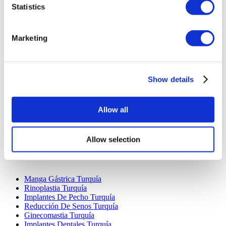
Statistics
Marketing
Destinos Populares
Show details
Turquía Clínicas
Spain Clínicas
Mexico Clínicas
Allow all
Poland Clínicas
Thailand Clínicas
Hungary Clínicas
Allow selection
Colombia Clínicas
Tratamientos Populares en Turquia
Manga Gástrica Turquía
Rinoplastia Turquía
Implantes De Pecho Turquía
Reducción De Senos Turquía
Ginecomastia Turquía
Implantes Dentales Turquía