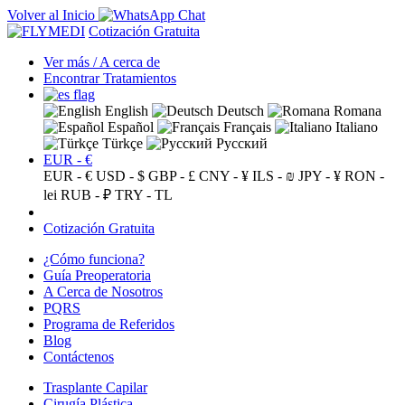
Volver al Inicio
Cotización Gratuita
Ver más / A cerca de
Encontrar Tratamientos
English
Deutsch
Romana
Español
Français
Italiano
Türkçe
Русский
EUR - €
EUR - €
USD - $
GBP - £
CNY - ¥
ILS - ₪
JPY - ¥
RON -
lei
RUB - ₽
TRY - TL
Cotización Gratuita
¿Cómo funciona?
Guía Preoperatoria
A Cerca de Nosotros
PQRS
Programa de Referidos
Blog
Contáctenos
Trasplante Capilar
Cirugía Plástica