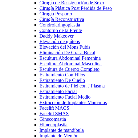
Cirugía de Reasignación de Sexo
Cirugía Plástica Post Pérdida de Peso
Cirugía Posparto
Cirugía Reconstructiva
Condrolaringoplastia
Contorno de la Frente
Daddy Makeover
Elevación de glúteos
Elevación del Mons Pubis
Eliminación De Grasa Bucal
Escultura Abdominal Femenina
Escultura Abdominal Masculina
Escultura de Cuerpo Completo
Estiramiento Con Hilos
Estiramiento De Cuello
Estiramiento de Piel con J Plasma
Estiramiento Facial
Estiramiento Facial Medio
Extracción de Implantes Mamarios
Facelift MACS
Facelift SMAS
Ginecomastia
Himenoplastia
Implante de mandibula
Implante de Mentón