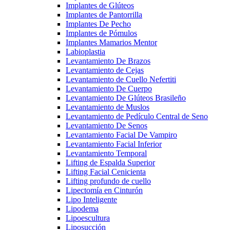
Implantes de Glúteos
Implantes de Pantorrilla
Implantes De Pecho
Implantes de Pómulos
Implantes Mamarios Mentor
Labioplastia
Levantamiento De Brazos
Levantamiento de Cejas
Levantamiento de Cuello Nefertiti
Levantamiento De Cuerpo
Levantamiento De Glúteos Brasileño
Levantamiento de Muslos
Levantamiento de Pedículo Central de Seno
Levantamiento De Senos
Levantamiento Facial De Vampiro
Levantamiento Facial Inferior
Levantamiento Temporal
Lifting de Espalda Superior
Lifting Facial Cenicienta
Lifting profundo de cuello
Lipectomía en Cinturón
Lipo Inteligente
Lipodema
Lipoescultura
Liposucción