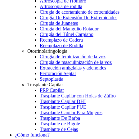
Artroscopia de Hombro
Artroscopia de rodilla
Cirugía de acortamiento de extremidades
Cirugía De Extensión De Extremidades
Cirugía de Juanetes
Cirugía del Manguito Rotador
Cirugía del Túnel Carpiano
Reemplazo de Cadera
Reemplazo de Rodilla
Otorrinolaringologia
Cirugía de feminización de la voz
Cirugía de masculinización de la voz
Extracción amígdalas y adenoides
Perforación Septal
Septoplastia
Trasplante Capilar
PRP Capilar
Trasplante Capilar con Hojas de Záfiro
Trasplante Capilar DHI
Trasplante Capilar FUE
Trasplante Capilar Para Mujeres
Trasplante De Barba
Trasplante de Bigote
Trasplante de Cejas
¿Cómo funciona?