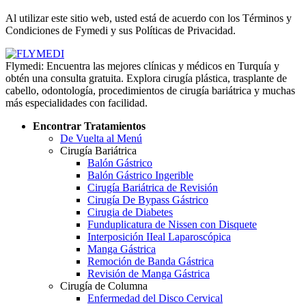
Políticas de Privacidad
Al utilizar este sitio web, usted está de acuerdo con los Términos y
Condiciones de Fymedi y sus Políticas de Privacidad.
Flymedi: Encuentra las mejores clínicas y médicos en Turquía y
obtén una consulta gratuita. Explora cirugía plástica, trasplante de
cabello, odontología, procedimientos de cirugía bariátrica y muchas
más especialidades con facilidad.
Encontrar Tratamientos
De Vuelta al Menú
Cirugía Bariátrica
Balón Gástrico
Balón Gástrico Ingerible
Cirugía Bariátrica de Revisión
Cirugía De Bypass Gástrico
Cirugia de Diabetes
Funduplicatura de Nissen con Disquete
Interposición IIeal Laparoscópica
Manga Gástrica
Remoción de Banda Gástrica
Revisión de Manga Gástrica
Cirugía de Columna
Enfermedad del Disco Cervical