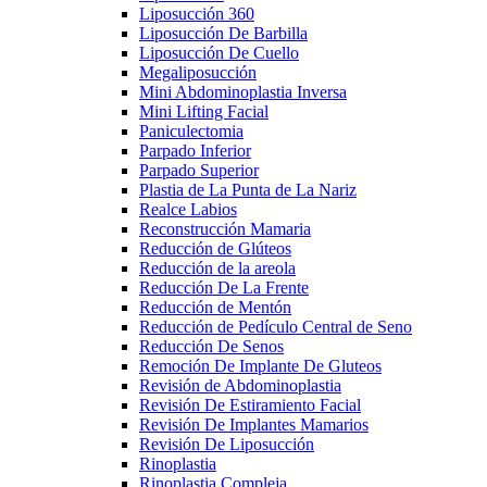
Liposucción 360
Liposucción De Barbilla
Liposucción De Cuello
Megaliposucción
Mini Abdominoplastia Inversa
Mini Lifting Facial
Paniculectomia
Parpado Inferior
Parpado Superior
Plastia de La Punta de La Nariz
Realce Labios
Reconstrucción Mamaria
Reducción de Glúteos
Reducción de la areola
Reducción De La Frente
Reducción de Mentón
Reducción de Pedículo Central de Seno
Reducción De Senos
Remoción De Implante De Gluteos
Revisión de Abdominoplastia
Revisión De Estiramiento Facial
Revisión De Implantes Mamarios
Revisión De Liposucción
Rinoplastia
Rinoplastia Compleja