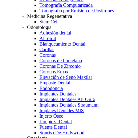
Tomografía Computarizada
Tomografía por Emisión de Positrones
Medicina Regenerativa
Stem Cell
Odontología
Adhesión dental
All-on-4
Blanqueamiento Dental
Carillas
Coronas
Coronas de Porcelana
Coronas De Zirconio
Coronas Emax
Elevación de Seno Maxilar
Empaste Dental
Endodoncia
Implantes Dentales
Implantes Dentales All-On-6
Implantes Dentales Straumann
Implates Dentales MIS
Injerto Óseo
Limpieza Dental
Puente Dental
Sonrisa De Hollywood