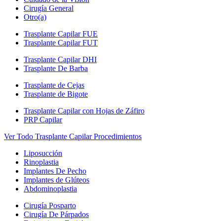
Cirugía General
Otro(a)
Trasplante Capilar FUE
Trasplante Capilar FUT
Trasplante Capilar DHI
Trasplante De Barba
Trasplante de Cejas
Trasplante de Bigote
Trasplante Capilar con Hojas de Záfiro
PRP Capilar
Ver Todo Trasplante Capilar Procedimientos
Liposucción
Rinoplastia
Implantes De Pecho
Implantes de Glúteos
Abdominoplastia
Cirugía Posparto
Cirugía De Párpados