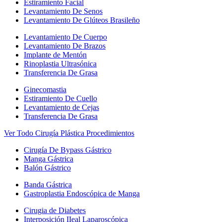
Estiramiento Facial
Levantamiento De Senos
Levantamiento De Glúteos Brasileño
Levantamiento De Cuerpo
Levantamiento De Brazos
Implante de Mentón
Rinoplastia Ultrasónica
Transferencia De Grasa
Ginecomastia
Estiramiento De Cuello
Levantamiento de Cejas
Transferencia De Grasa
Ver Todo Cirugía Plástica Procedimientos
Cirugía De Bypass Gástrico
Manga Gástrica
Balón Gástrico
Banda Gástrica
Gastroplastia Endoscópica de Manga
Cirugia de Diabetes
Interposición IIeal Laparoscópica