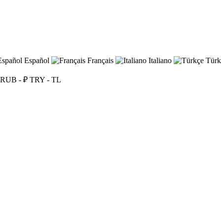
Español
Français
Italiano
Türk
RUB - ₽
TRY - TL