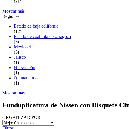
(21)
Mostrar más +
Regiones
Estado de baja california
(12)
Estado de coahuila de zaragoza
(3)
Mexico d.f.
(3)
Jalisco
(1)
Nuevo león
(1)
Quintana roo
(1)
Mostrar más +
Funduplicatura de Nissen con Disquete Clí
ORGANIZAR POR:
Filtrar