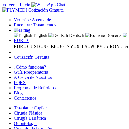
Volver al Inicio
Cotización Gratuita
Ver más / A cerca de
Encontrar Tratamientos
English
Deutsch
Romana
EUR - €
EUR - €
USD - $
GBP - £
CNY - ¥
ILS - ₪
JPY - ¥
RON - lei
Cotización Gratuita
¿Cómo funciona?
Guía Preoperatoria
A Cerca de Nosotros
PQRS
Programa de Referidos
Blog
Contáctenos
Trasplante Capilar
Cirugía Plástica
Cirugía Bariátrica
Odontología
Cuidado de la Visión