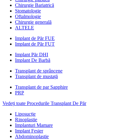
Chirurgie Bariatrică
Stomatologie
Oftalmologie
Chirurgie generală
ALTELE
Implant de Păr FUE
Implant de Păr FUT
Implant Păr DHI
Implant De Barbă
Transplant de sprâncene
Transplant de mustață
Transplant de par Sapphire
PRP
Vedeți toate Procedurile Transplant De Păr
Liposucție
Rinoplastie
Implanturi Mamare
Implant Fesier
Abdominoplastie