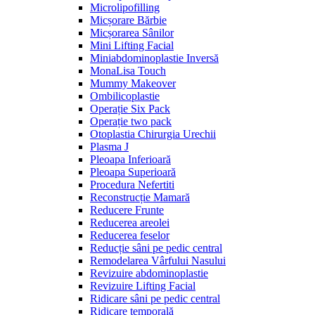
Microlipofilling
Micșorare Bărbie
Micșorarea Sânilor
Mini Lifting Facial
Miniabdominoplastie Inversă
MonaLisa Touch
Mummy Makeover
Ombilicoplastie
Operație Six Pack
Operație two pack
Otoplastia Chirurgia Urechii
Plasma J
Pleoapa Inferioară
Pleoapa Superioară
Procedura Nefertiti
Reconstrucție Mamară
Reducere Frunte
Reducerea areolei
Reducerea feselor
Reducție sâni pe pedic central
Remodelarea Vârfului Nasului
Revizuire abdominoplastie
Revizuire Lifting Facial
Ridicare sâni pe pedic central
Ridicare temporală