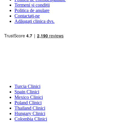
Termeni și condiții
Politica de anulare
Contactați-ne
Adăugați clinica dvs.
Destinații Populare
Turcia Clinici
Spain Clinici
Mexico Clinici
Poland Clinici
Thailand Clinici
Hungary Clinici
Colombia Clinici
Tratamente Populare în Turcia