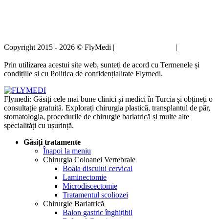
Copyright 2015 - 2026 © FlyMedi |
Termeni și condiții
|
Politica de
confidențialitate
Prin utilizarea acestui site web, sunteți de acord cu Termenele și
condițiile și cu Politica de confidențialitate Flymedi.
Flymedi: Găsiți cele mai bune clinici și medici în Turcia și obțineți o
consultație gratuită. Explorați chirurgia plastică, transplantul de păr,
stomatologia, procedurile de chirurgie bariatrică și multe alte
specialități cu ușurință.
Găsiți tratamente
Înapoi la meniu
Chirurgia Coloanei Vertebrale
Boala discului cervical
Laminectomie
Microdiscectomie
Tratamentul scoliozei
Chirurgie Bariatrică
Balon gastric înghițibil