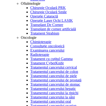
Oftalmologie
Chirurgie Oculară PRK
Chirurgie Oculară Smile
Operație Cataractă
Operație Laser Ochi LASIK
Transplant De Cornee
Transplant de cornee artificială
Tratament Strabism
Oncologie
Chimioterapie
Consultație oncologică
Examinarea cancerului
Radioterapie
Tratament cu cuțitul Gamma
Tratament CyberKnife
Tratamentul cancerului cervical
Tratamentul cancerului de colon
Tratamentul cancerului de piele
Tratamentul cancerului de prostată
Tratamentul cancerului de stomac
Tratamentul cancerului hepatic
Tratamentul cancerului la rinichi
Tratamentul cancerului la sâni
Tratamentul cancerului oral
Tratamentul cancerului ovarian