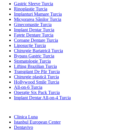
Gastric Sleeve Turcia
Rinoplastie Turcia
Implanturi Mamare Turcia
Micșorarea Sânilor Turcia
Ginecomastie Turcia
Implant Dentar Turcia
Fațete Dentare Turcia
Coroane Dentare Turcia
Liposucție Turcia
Chirurgie Bariatrică Turcia
Bypass Gastric Turcia
Stomatologie Turcia
Lifting Brazilian Turcia
Transplant De Păr Turcia
Chirurgie plastică Turcia
Hollywood Smile Turcia
All-on-6 Turcia
Operație Six Pack Turcia
Implant Dentar All-on-4 Turcia
Clinici Populare
Clinica Luna
Istanbul European Center
Dentavivo