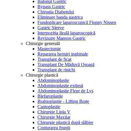
Balonul Gastric
Bypass Gastric
Chirugia Diabetului
Eliminare banda gastrica
Fundoplicare laparoscopică Floppy Nissen
Gastric Sleeve
Interpoziția ileală laparoscopică
Revizuire Manșon Gastric
Chirurgie generală
Mastectomie
Repararea herniei inghinale
Transplant de ficat
Transplant De Măduvă Osoasă
Transplant de rinichi
Chirurgie plastică
Abdominoplastie
Abdominoplastie extinsă
Abdominoplastie Fleur de Lys
Blefaroplastie
Brahioplastie - Lifting Brațe
Cantoplastie
Chirurgie Linia V
Chirurgie Maxilar
Chirurgie plastică după slăbire
Conturarea frunții