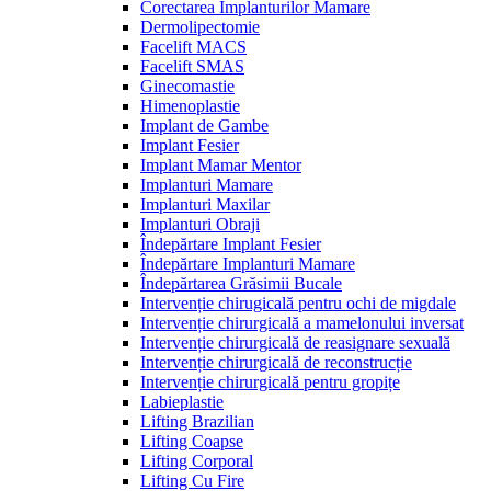
Corectarea Implanturilor Mamare
Dermolipectomie
Facelift MACS
Facelift SMAS
Ginecomastie
Himenoplastie
Implant de Gambe
Implant Fesier
Implant Mamar Mentor
Implanturi Mamare
Implanturi Maxilar
Implanturi Obraji
Îndepărtare Implant Fesier
Îndepărtare Implanturi Mamare
Îndepărtarea Grăsimii Bucale
Intervenție chirugicală pentru ochi de migdale
Intervenție chirurgicală a mamelonului inversat
Intervenție chirurgicală de reasignare sexuală
Intervenție chirurgicală de reconstrucție
Intervenție chirurgicală pentru gropițe
Labieplastie
Lifting Brazilian
Lifting Coapse
Lifting Corporal
Lifting Cu Fire