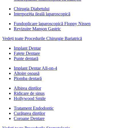
Chirugia Diabetului
Interpoziția ileală laparoscopică
Fundoplicare laparoscopică Floppy Nissen
Revizuire Manșon Gastric
Vedeți toate Procedurile Chirurgie Bariatrică
Implant Dentar
Fațete Dentare
Punte dentară
Implant Dentar All-on-4
Altoire osoasă
Plomba dentară
Albirea dinților
Ridicare de sinus
Hollywood Smile
Tratament Endodontic
Curățarea dinților
Coroane Dentare