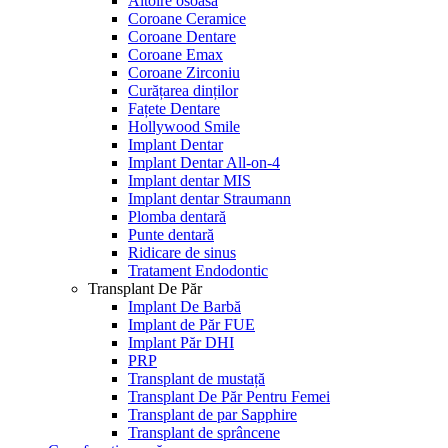
Altoire osoasă
Coroane Ceramice
Coroane Dentare
Coroane Emax
Coroane Zirconiu
Curățarea dinților
Fațete Dentare
Hollywood Smile
Implant Dentar
Implant Dentar All-on-4
Implant dentar MIS
Implant dentar Straumann
Plomba dentară
Punte dentară
Ridicare de sinus
Tratament Endodontic
Transplant De Păr
Implant De Barbă
Implant de Păr FUE
Implant Păr DHI
PRP
Transplant de mustață
Transplant De Păr Pentru Femei
Transplant de par Sapphire
Transplant de sprâncene