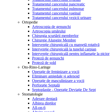
Tratamentul cancerului pancreatic
Tratamentul cancerului pulmonar
Tratamentul cancerului vaginal
Tratamentul cancerului vezicii urinare
Ortopedie
Artroscopia de genunchi
Artroscopia umărului
Chirurgia scurtării membrelor
Chirurgie Alungire Membre
Intervenție chirurgicală cu manșetă rotativă
Intervenție chirurgicală la tunelul carpian
Intervenție chirurgicală pentru inflamație la picior
Proteză de genunchi
Proteză de șold
Oto-Rino-Laringe
Operație de feminizare a vocii
Eliminare amigdale și adenoid
Operație de masculinizare a vocii
Perforație Septală
Septoplastie - Operație Deviație De Sept
Stomatologie
Aderare dentară
Albirea dinților
All-on-6