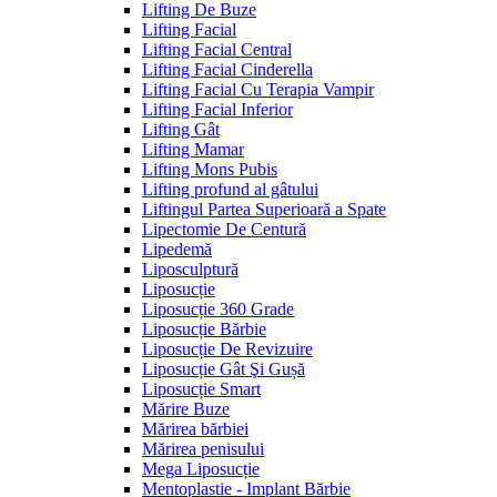
Lifting De Buze
Lifting Facial
Lifting Facial Central
Lifting Facial Cinderella
Lifting Facial Cu Terapia Vampir
Lifting Facial Inferior
Lifting Gât
Lifting Mamar
Lifting Mons Pubis
Lifting profund al gâtului
Liftingul Partea Superioară a Spate
Lipectomie De Centură
Lipedemă
Liposculptură
Liposucție
Liposucție 360 Grade
Liposucție Bărbie
Liposucție De Revizuire
Liposucție Gât Şi Gușă
Liposucție Smart
Mărire Buze
Mărirea bărbiei
Mărirea penisului
Mega Liposucție
Mentoplastie - Implant Bărbie