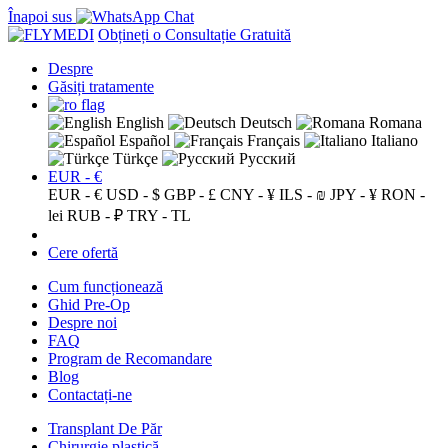
Înapoi sus
Obțineți o Consultație Gratuită
Despre
Găsiți tratamente
English
Deutsch
Romana
Español
Français
Italiano
Türkçe
Русский
EUR - €
EUR - €
USD - $
GBP - £
CNY - ¥
ILS - ₪
JPY - ¥
RON -
lei
RUB - ₽
TRY - TL
Cere ofertă
Cum funcționează
Ghid Pre-Op
Despre noi
FAQ
Program de Recomandare
Blog
Contactați-ne
Transplant De Păr
Chirurgie plastică