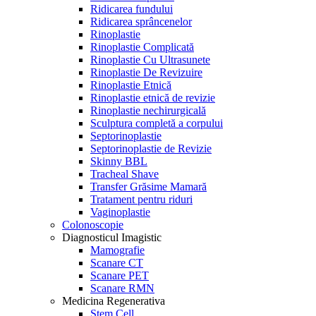
Ridicarea fundului
Ridicarea sprâncenelor
Rinoplastie
Rinoplastie Complicată
Rinoplastie Cu Ultrasunete
Rinoplastie De Revizuire
Rinoplastie Etnică
Rinoplastie etnică de revizie
Rinoplastie nechirurgicală
Sculptura completă a corpului
Septorinoplastie
Septorinoplastie de Revizie
Skinny BBL
Tracheal Shave
Transfer Grăsime Mamară
Tratament pentru riduri
Vaginoplastie
Colonoscopie
Diagnosticul Imagistic
Mamografie
Scanare CT
Scanare PET
Scanare RMN
Medicina Regenerativa
Stem Cell