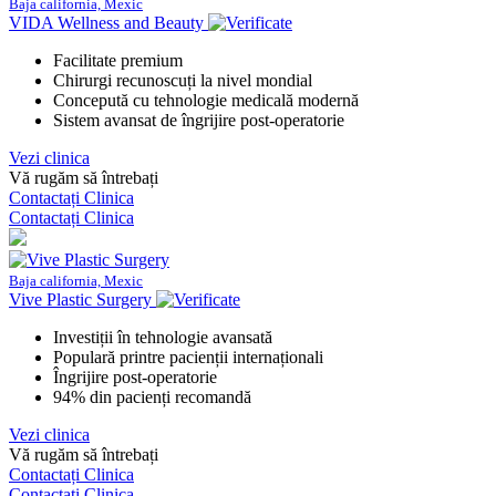
Baja california, Mexic
VIDA Wellness and Beauty
Facilitate premium
Chirurgi recunoscuți la nivel mondial
Concepută cu tehnologie medicală modernă
Sistem avansat de îngrijire post-operatorie
Vezi clinica
Vă rugăm să întrebați
Contactați Clinica
Contactați Clinica
Baja california, Mexic
Vive Plastic Surgery
Investiții în tehnologie avansată
Populară printre pacienții internaționali
Îngrijire post-operatorie
94% din pacienți recomandă
Vezi clinica
Vă rugăm să întrebați
Contactați Clinica
Contactați Clinica