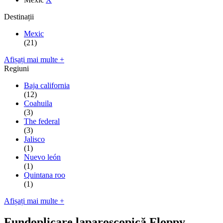
Destinații
Mexic
(21)
Afișați mai multe +
Regiuni
Baja california
(12)
Coahuila
(3)
The federal
(3)
Jalisco
(1)
Nuevo león
(1)
Quintana roo
(1)
Afișați mai multe +
Fundoplicare laparoscopică Floppy