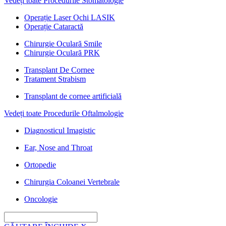
Vedeți toate Procedurile Stomatologie
Operație Laser Ochi LASIK
Operație Cataractă
Chirurgie Oculară Smile
Chirurgie Oculară PRK
Transplant De Cornee
Tratament Strabism
Transplant de cornee artificială
Vedeți toate Procedurile Oftalmologie
Diagnosticul Imagistic
Ear, Nose and Throat
Ortopedie
Chirurgia Coloanei Vertebrale
Oncologie