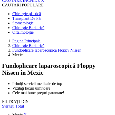
CĂUTARE
ÎNCHIDE
X
CĂUTĂRI POPULARE
Chirurgie plastică
Transplant De Păr
Stomatologie
Chirurgie Bariatrică
Oftalmologie
Pagina Principala
Chirurgie Bariatrică
Fundoplicare laparoscopică Floppy Nissen
Mexic
Fundoplicare laparoscopică Floppy
Nissen
în Mexic
Primiți servicii medicale de top
Vizitați locuri uimitoare
Cele mai bune prețuri garantate!
FILTRAȚI DIN
Ștergeți Totul
Mexic
X