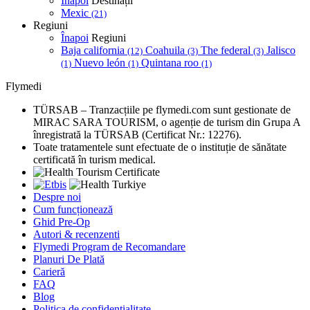
Înapoi
Destinații
Mexic
(21)
Regiuni
Înapoi
Regiuni
Baja california
Coahuila
The federal
Jalisco
(12)
(3)
(3)
Nuevo león
Quintana roo
(1)
(1)
(1)
Flymedi
TÜRSAB – Tranzacțiile pe flymedi.com sunt gestionate de
MIRAC SARA TOURISM, o agenție de turism din Grupa A
înregistrată la TÜRSAB (Certificat Nr.: 12276).
Toate tratamentele sunt efectuate de o instituție de sănătate
certificată în turism medical.
Despre noi
Cum funcționează
Ghid Pre-Op
Autori & recenzenti
Flymedi Program de Recomandare
Planuri De Plată
Carieră
FAQ
Blog
Politica de confidențialitate