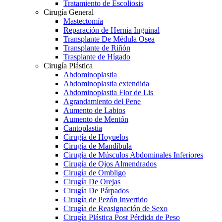
Tratamiento de Escoliosis
Cirugía General
Mastectomía
Reparación de Hernia Inguinal
Transplante De Médula Osea
Transplante de Riñón
Trasplante de Hígado
Cirugía Plástica
Abdominoplastia
Abdominoplastia extendida
Abdominoplastia Flor de Lis
Agrandamiento del Pene
Aumento de Labios
Aumento de Mentón
Cantoplastia
Cirugía de Hoyuelos
Cirugía de Mandíbula
Cirugía de Músculos Abdominales Inferiores
Cirugía de Ojos Almendrados
Cirugía de Ombligo
Cirugía De Orejas
Cirugía De Párpados
Cirugía de Pezón Invertido
Cirugía de Reasignación de Sexo
Cirugía Plástica Post Pérdida de Peso