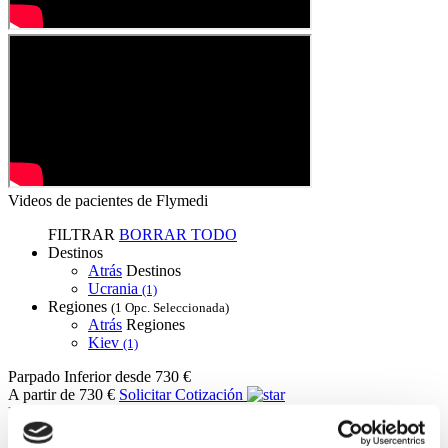
Videos de pacientes de Flymedi
FILTRAR
BORRAR TODO
Destinos
Atrás
Destinos
Ucrania
(1)
Regiones
(1 Opc. Seleccionada)
Atrás
Regiones
Kiev
(1)
Parpado Inferior
desde 730 €
A partir de 730 €
Solicitar Cotización
Flymedi
TÜRSAB – Las transacciones en flymedi.com son