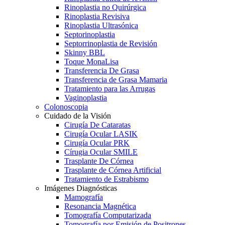
Rinoplastia no Quirúrgica
Rinoplastia Revisiva
Rinoplastia Ultrasónica
Septorinoplastia
Septorrinoplastia de Revisión
Skinny BBL
Toque MonaLisa
Transferencia De Grasa
Transferencia de Grasa Mamaria
Tratamiento para las Arrugas
Vaginoplastia
Colonoscopia
Cuidado de la Visión
Cirugía De Cataratas
Cirugía Ocular LASIK
Cirugía Ocular PRK
Círugia Ocular SMILE
Trasplante De Córnea
Trasplante de Córnea Artificial
Tratamiento de Estrabismo
Imágenes Diagnósticas
Mamografía
Resonancia Magnética
Tomografía Computarizada
Tomografía por Emisión de Positrones