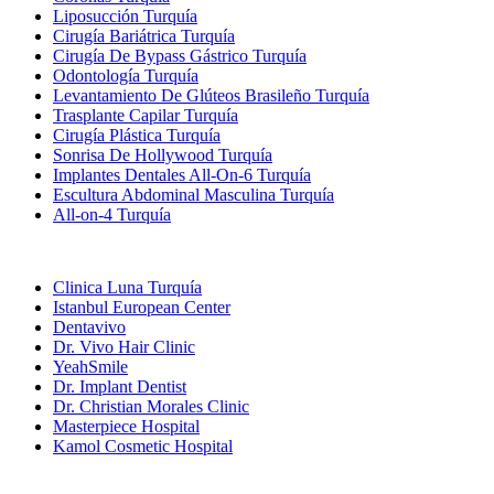
Liposucción Turquía
Cirugía Bariátrica Turquía
Cirugía De Bypass Gástrico Turquía
Odontología Turquía
Levantamiento De Glúteos Brasileño Turquía
Trasplante Capilar Turquía
Cirugía Plástica Turquía
Sonrisa De Hollywood Turquía
Implantes Dentales All-On-6 Turquía
Escultura Abdominal Masculina Turquía
All-on-4 Turquía
Clínicas Populares
Clinica Luna Turquía
Istanbul European Center
Dentavivo
Dr. Vivo Hair Clinic
YeahSmile
Dr. Implant Dentist
Dr. Christian Morales Clinic
Masterpiece Hospital
Kamol Cosmetic Hospital
Tratamientos Populares en Mexico