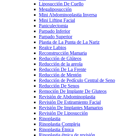
Liposucción De Cuello
Megaliposucción
Mini Abdominoplastia Inversa
Mini Lifting Facial
Paniculectomia
Parpado Inferior
Parpado Superior
Plastia de La Punta de La Nariz
Realce Labios
Reconstrucción Mamaria
Reducción de Glúteos
Reducción de la areola
Reducción De La Frente
Reducción de Mentón
Reducción de Pedículo Central de Seno
Reducción De Senos
Remoción De Implante De Gluteos
Revisión de Abdominoplastia
Revisión De Estiramiento Facial
Revisión De Implantes Mamarios
Revisión De Liposucción
Rinoplastia
Rinoplastia Compleja
Rinoplastia Étnica
Rinoplastia étnica de revisión