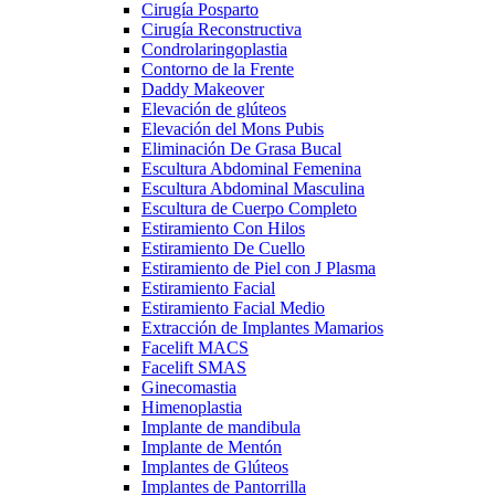
Cirugía Posparto
Cirugía Reconstructiva
Condrolaringoplastia
Contorno de la Frente
Daddy Makeover
Elevación de glúteos
Elevación del Mons Pubis
Eliminación De Grasa Bucal
Escultura Abdominal Femenina
Escultura Abdominal Masculina
Escultura de Cuerpo Completo
Estiramiento Con Hilos
Estiramiento De Cuello
Estiramiento de Piel con J Plasma
Estiramiento Facial
Estiramiento Facial Medio
Extracción de Implantes Mamarios
Facelift MACS
Facelift SMAS
Ginecomastia
Himenoplastia
Implante de mandibula
Implante de Mentón
Implantes de Glúteos
Implantes de Pantorrilla