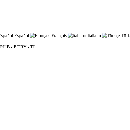
Español
Français
Italiano
Türk
RUB - ₽
TRY - TL