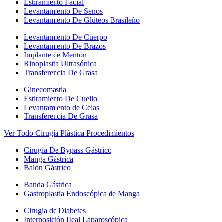
Estiramiento Facial
Levantamiento De Senos
Levantamiento De Glúteos Brasileño
Levantamiento De Cuerpo
Levantamiento De Brazos
Implante de Mentón
Rinoplastia Ultrasónica
Transferencia De Grasa
Ginecomastia
Estiramiento De Cuello
Levantamiento de Cejas
Transferencia De Grasa
Ver Todo Cirugía Plástica Procedimientos
Cirugía De Bypass Gástrico
Manga Gástrica
Balón Gástrico
Banda Gástrica
Gastroplastia Endoscópica de Manga
Cirugia de Diabetes
Interposición IIeal Laparoscópica