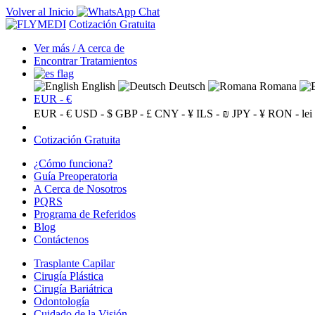
Volver al Inicio
Cotización Gratuita
Ver más / A cerca de
Encontrar Tratamientos
English
Deutsch
Romana
EUR - €
EUR - €
USD - $
GBP - £
CNY - ¥
ILS - ₪
JPY - ¥
RON - lei
Cotización Gratuita
¿Cómo funciona?
Guía Preoperatoria
A Cerca de Nosotros
PQRS
Programa de Referidos
Blog
Contáctenos
Trasplante Capilar
Cirugía Plástica
Cirugía Bariátrica
Odontología
Cuidado de la Visión