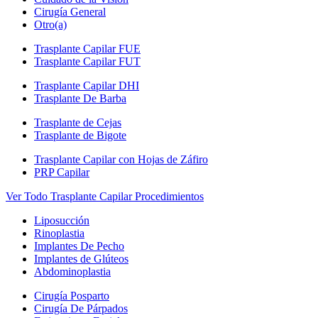
Cirugía General
Otro(a)
Trasplante Capilar FUE
Trasplante Capilar FUT
Trasplante Capilar DHI
Trasplante De Barba
Trasplante de Cejas
Trasplante de Bigote
Trasplante Capilar con Hojas de Záfiro
PRP Capilar
Ver Todo Trasplante Capilar Procedimientos
Liposucción
Rinoplastia
Implantes De Pecho
Implantes de Glúteos
Abdominoplastia
Cirugía Posparto
Cirugía De Párpados