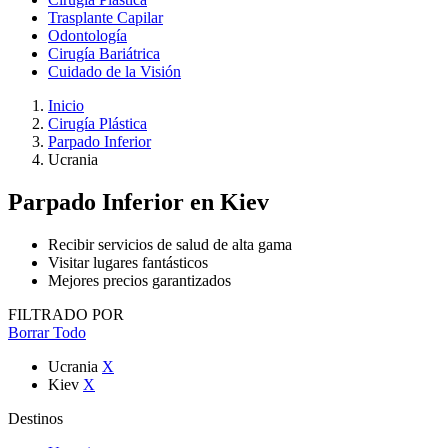
Trasplante Capilar
Odontología
Cirugía Bariátrica
Cuidado de la Visión
Inicio
Cirugía Plástica
Parpado Inferior
Ucrania
Parpado Inferior
en Kiev
Recibir servicios de salud de alta gama
Visitar lugares fantásticos
Mejores precios garantizados
FILTRADO POR
Borrar Todo
Ucrania
X
Kiev
X
Destinos