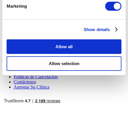
salud certificada en turismo de salud.
Marketing
A Cerca de Nosotros
¿Cómo funciona?
Show details
Guía Preoperatoria
Autores & revisores
Flymedi Programa de Referidos
Planes De Pago
Allow all
Carreras
PQRS
Blog
Allow selection
Políticas de Privacidad
Términos y Condiciones
Políticas de Cancelación
Contáctenos
Agregue Su Clínica