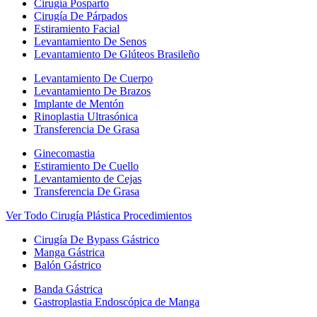
Cirugía Posparto
Cirugía De Párpados
Estiramiento Facial
Levantamiento De Senos
Levantamiento De Glúteos Brasileño
Levantamiento De Cuerpo
Levantamiento De Brazos
Implante de Mentón
Rinoplastia Ultrasónica
Transferencia De Grasa
Ginecomastia
Estiramiento De Cuello
Levantamiento de Cejas
Transferencia De Grasa
Ver Todo Cirugía Plástica Procedimientos
Cirugía De Bypass Gástrico
Manga Gástrica
Balón Gástrico
Banda Gástrica
Gastroplastia Endoscópica de Manga