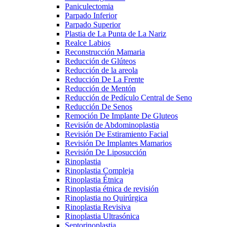
Paniculectomia
Parpado Inferior
Parpado Superior
Plastia de La Punta de La Nariz
Realce Labios
Reconstrucción Mamaria
Reducción de Glúteos
Reducción de la areola
Reducción De La Frente
Reducción de Mentón
Reducción de Pedículo Central de Seno
Reducción De Senos
Remoción De Implante De Gluteos
Revisión de Abdominoplastia
Revisión De Estiramiento Facial
Revisión De Implantes Mamarios
Revisión De Liposucción
Rinoplastia
Rinoplastia Compleja
Rinoplastia Étnica
Rinoplastia étnica de revisión
Rinoplastia no Quirúrgica
Rinoplastia Revisiva
Rinoplastia Ultrasónica
Septorinoplastia