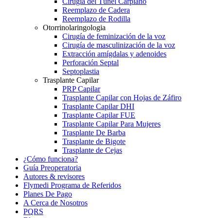
Cirugía del Túnel Carpiano
Reemplazo de Cadera
Reemplazo de Rodilla
Otorrinolaringologia
Cirugía de feminización de la voz
Cirugía de masculinización de la voz
Extracción amígdalas y adenoides
Perforación Septal
Septoplastia
Trasplante Capilar
PRP Capilar
Trasplante Capilar con Hojas de Záfiro
Trasplante Capilar DHI
Trasplante Capilar FUE
Trasplante Capilar Para Mujeres
Trasplante De Barba
Trasplante de Bigote
Trasplante de Cejas
¿Cómo funciona?
Guía Preoperatoria
Autores & revisores
Flymedi Programa de Referidos
Planes De Pago
A Cerca de Nosotros
PQRS