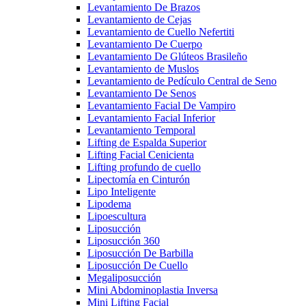
Levantamiento De Brazos
Levantamiento de Cejas
Levantamiento de Cuello Nefertiti
Levantamiento De Cuerpo
Levantamiento De Glúteos Brasileño
Levantamiento de Muslos
Levantamiento de Pedículo Central de Seno
Levantamiento De Senos
Levantamiento Facial De Vampiro
Levantamiento Facial Inferior
Levantamiento Temporal
Lifting de Espalda Superior
Lifting Facial Cenicienta
Lifting profundo de cuello
Lipectomía en Cinturón
Lipo Inteligente
Lipodema
Lipoescultura
Liposucción
Liposucción 360
Liposucción De Barbilla
Liposucción De Cuello
Megaliposucción
Mini Abdominoplastia Inversa
Mini Lifting Facial