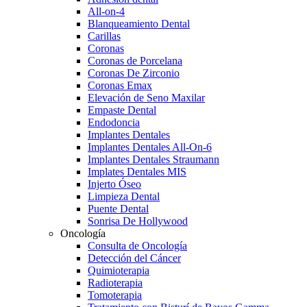
All-on-4
Blanqueamiento Dental
Carillas
Coronas
Coronas de Porcelana
Coronas De Zirconio
Coronas Emax
Elevación de Seno Maxilar
Empaste Dental
Endodoncia
Implantes Dentales
Implantes Dentales All-On-6
Implantes Dentales Straumann
Implates Dentales MIS
Injerto Óseo
Limpieza Dental
Puente Dental
Sonrisa De Hollywood
Oncología
Consulta de Oncología
Detección del Cáncer
Quimioterapia
Radioterapia
Tomoterapia