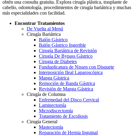
obtén una consulta gratuita. Explora cirugía plástica, trasplante de
cabello, odontología, procedimientos de cirugía bariátrica y muchas
más especialidades con facilidad.
Encontrar Tratamientos
De Vuelta al Menú
Cirugía Bariátrica
Balón Gástrico
Balón Gástrico Ingerible
Cirugía Bariátrica de Revisión
Cirugía De Bypass Gástrico
Cirugia de Diabetes
Funduplicatura de Nissen con Disquete
Interposición IIeal Laparoscópica
Manga Gástrica
Remoción de Banda Gástrica
Revisión de Manga Gástrica
Cirugía de Columna
Enfermedad del Disco Cervical
Laminectomía
Microdiscectomía
Tratamiento de Escoliosis
Cirugía General
Mastectomía
Reparación de Hernia Inguinal