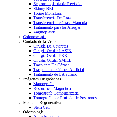
Septorrinoplastia de Revisión
Skinny BBL
Toque MonaLisa
Transferencia De Grasa
Transferencia de Grasa Mamaria
Tratamiento para las Arrugas
Vaginoplastia
Colonoscopia
Cuidado de la Visión
Cirugía De Cataratas
Cirugía Ocular LASIK
Cirugía Ocular PRK
Círugia Ocular SMILE
Trasplante De Córnea
Trasplante de Córnea Artificial
Tratamiento de Estrabismo
Imágenes Diagnósticas
Mamografía
Resonancia Magnética
Tomografía Computarizada
Tomografía por Emisión de Positrones
Medicina Regenerativa
Stem Cell
Odontología
Adhesión dental