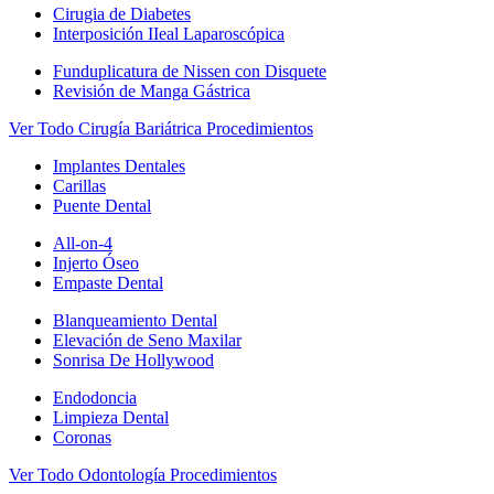
Cirugia de Diabetes
Interposición IIeal Laparoscópica
Funduplicatura de Nissen con Disquete
Revisión de Manga Gástrica
Ver Todo Cirugía Bariátrica Procedimientos
Implantes Dentales
Carillas
Puente Dental
All-on-4
Injerto Óseo
Empaste Dental
Blanqueamiento Dental
Elevación de Seno Maxilar
Sonrisa De Hollywood
Endodoncia
Limpieza Dental
Coronas
Ver Todo Odontología Procedimientos