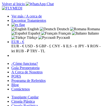
Volver al Inicio
Ver más / A cerca de
Encontrar Tratamientos
English
Deutsch
Romana
Español
Français
Italiano
Türkçe
Русский
EUR - €
EUR - €
USD - $
GBP - £
CNY - ¥
ILS - ₪
JPY - ¥
RON -
lei
RUB - ₽
TRY - TL
¿Cómo funciona?
Guía Preoperatoria
A Cerca de Nosotros
PQRS
Programa de Referidos
Blog
Contáctenos
Trasplante Capilar
Cirugía Plástica
Cirugía Bariátrica