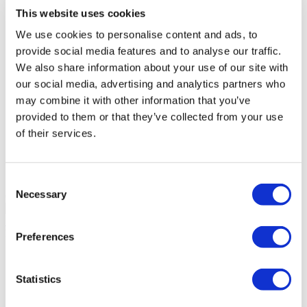
This website uses cookies
Estethica de Atasehir
We use cookies to personalise content and ads, to
provide social media features and to analyse our traffic.
Grupo de Salud Acibadem
We also share information about your use of our site with
our social media, advertising and analytics partners who
may combine it with other information that you’ve
DentGroup Maslak
provided to them or that they’ve collected from your use
of their services.
Parque Medico y Hospital Gaziosmanpasa
Hospital Incirli de Ethica
Consent
Necessary
Clínica Art & Dent
Selection
10.0
(1)
Solicitar Cotización
Flymedi
Preferences
TÜRSAB – Las transacciones en flymedi.com son
gestionadas por MIRAC SARA TOURISM, una agencia de
Statistics
viajes de Grupo A registrada en TÜRSAB (Certificado No:
12276).
Todos los tratamientos son realizados por una institución de