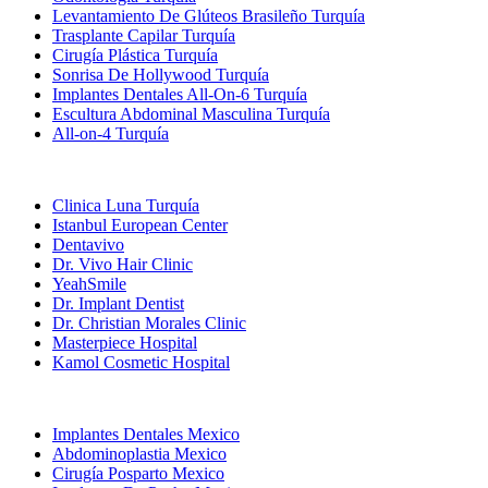
Levantamiento De Glúteos Brasileño Turquía
Trasplante Capilar Turquía
Cirugía Plástica Turquía
Sonrisa De Hollywood Turquía
Implantes Dentales All-On-6 Turquía
Escultura Abdominal Masculina Turquía
All-on-4 Turquía
Clínicas Populares
Clinica Luna Turquía
Istanbul European Center
Dentavivo
Dr. Vivo Hair Clinic
YeahSmile
Dr. Implant Dentist
Dr. Christian Morales Clinic
Masterpiece Hospital
Kamol Cosmetic Hospital
Tratamientos Populares en Mexico
Implantes Dentales Mexico
Abdominoplastia Mexico
Cirugía Posparto Mexico