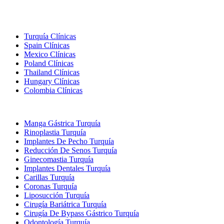
Destinos Populares
Turquía Clínicas
Spain Clínicas
Mexico Clínicas
Poland Clínicas
Thailand Clínicas
Hungary Clínicas
Colombia Clínicas
Tratamientos Populares en Turquia
Manga Gástrica Turquía
Rinoplastia Turquía
Implantes De Pecho Turquía
Reducción De Senos Turquía
Ginecomastia Turquía
Implantes Dentales Turquía
Carillas Turquía
Coronas Turquía
Liposucción Turquía
Cirugía Bariátrica Turquía
Cirugía De Bypass Gástrico Turquía
Odontología Turquía