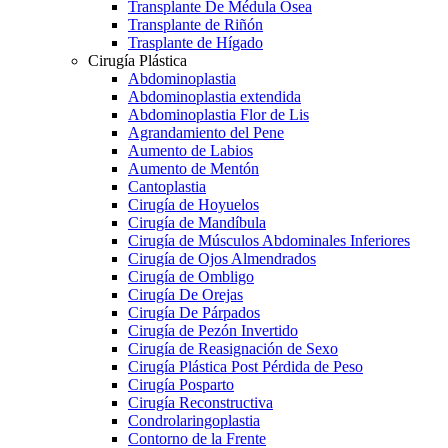
Transplante De Médula Osea
Transplante de Riñón
Trasplante de Hígado
Cirugía Plástica
Abdominoplastia
Abdominoplastia extendida
Abdominoplastia Flor de Lis
Agrandamiento del Pene
Aumento de Labios
Aumento de Mentón
Cantoplastia
Cirugía de Hoyuelos
Cirugía de Mandíbula
Cirugía de Músculos Abdominales Inferiores
Cirugía de Ojos Almendrados
Cirugía de Ombligo
Cirugía De Orejas
Cirugía De Párpados
Cirugía de Pezón Invertido
Cirugía de Reasignación de Sexo
Cirugía Plástica Post Pérdida de Peso
Cirugía Posparto
Cirugía Reconstructiva
Condrolaringoplastia
Contorno de la Frente