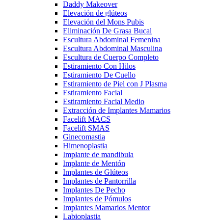
Daddy Makeover
Elevación de glúteos
Elevación del Mons Pubis
Eliminación De Grasa Bucal
Escultura Abdominal Femenina
Escultura Abdominal Masculina
Escultura de Cuerpo Completo
Estiramiento Con Hilos
Estiramiento De Cuello
Estiramiento de Piel con J Plasma
Estiramiento Facial
Estiramiento Facial Medio
Extracción de Implantes Mamarios
Facelift MACS
Facelift SMAS
Ginecomastia
Himenoplastia
Implante de mandibula
Implante de Mentón
Implantes de Glúteos
Implantes de Pantorrilla
Implantes De Pecho
Implantes de Pómulos
Implantes Mamarios Mentor
Labioplastia