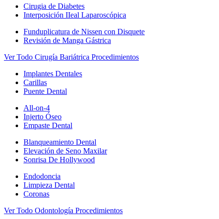
Cirugia de Diabetes
Interposición IIeal Laparoscópica
Funduplicatura de Nissen con Disquete
Revisión de Manga Gástrica
Ver Todo Cirugía Bariátrica Procedimientos
Implantes Dentales
Carillas
Puente Dental
All-on-4
Injerto Óseo
Empaste Dental
Blanqueamiento Dental
Elevación de Seno Maxilar
Sonrisa De Hollywood
Endodoncia
Limpieza Dental
Coronas
Ver Todo Odontología Procedimientos