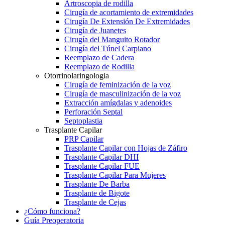
Artroscopia de rodilla
Cirugía de acortamiento de extremidades
Cirugía De Extensión De Extremidades
Cirugía de Juanetes
Cirugía del Manguito Rotador
Cirugía del Túnel Carpiano
Reemplazo de Cadera
Reemplazo de Rodilla
Otorrinolaringologia
Cirugía de feminización de la voz
Cirugía de masculinización de la voz
Extracción amígdalas y adenoides
Perforación Septal
Septoplastia
Trasplante Capilar
PRP Capilar
Trasplante Capilar con Hojas de Záfiro
Trasplante Capilar DHI
Trasplante Capilar FUE
Trasplante Capilar Para Mujeres
Trasplante De Barba
Trasplante de Bigote
Trasplante de Cejas
¿Cómo funciona?
Guía Preoperatoria