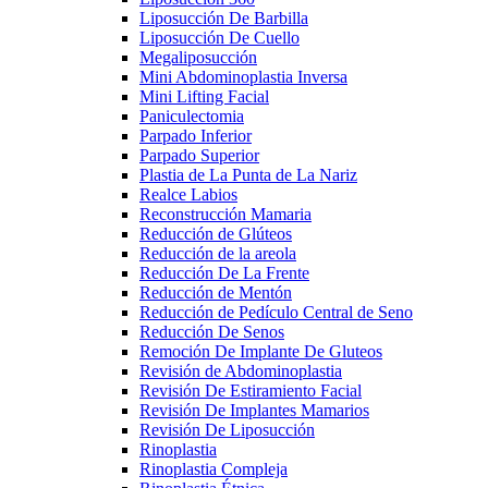
Liposucción De Barbilla
Liposucción De Cuello
Megaliposucción
Mini Abdominoplastia Inversa
Mini Lifting Facial
Paniculectomia
Parpado Inferior
Parpado Superior
Plastia de La Punta de La Nariz
Realce Labios
Reconstrucción Mamaria
Reducción de Glúteos
Reducción de la areola
Reducción De La Frente
Reducción de Mentón
Reducción de Pedículo Central de Seno
Reducción De Senos
Remoción De Implante De Gluteos
Revisión de Abdominoplastia
Revisión De Estiramiento Facial
Revisión De Implantes Mamarios
Revisión De Liposucción
Rinoplastia
Rinoplastia Compleja