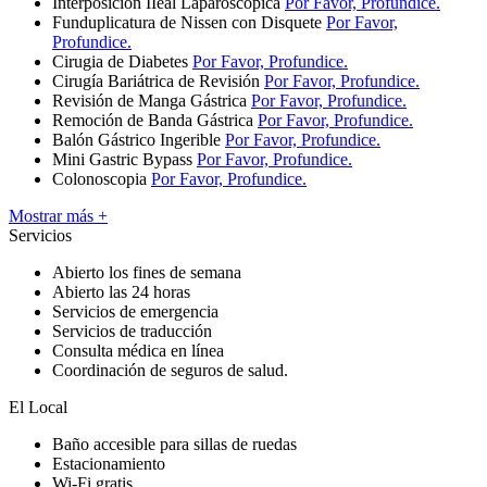
Interposición IIeal Laparoscópica
Por Favor, Profundice.
Funduplicatura de Nissen con Disquete
Por Favor,
Profundice.
Cirugia de Diabetes
Por Favor, Profundice.
Cirugía Bariátrica de Revisión
Por Favor, Profundice.
Revisión de Manga Gástrica
Por Favor, Profundice.
Remoción de Banda Gástrica
Por Favor, Profundice.
Balón Gástrico Ingerible
Por Favor, Profundice.
Mini Gastric Bypass
Por Favor, Profundice.
Colonoscopia
Por Favor, Profundice.
Mostrar más +
Servicios
Abierto los fines de semana
Abierto las 24 horas
Servicios de emergencia
Servicios de traducción
Consulta médica en línea
Coordinación de seguros de salud.
El Local
Baño accesible para sillas de ruedas
Estacionamiento
Wi-Fi gratis