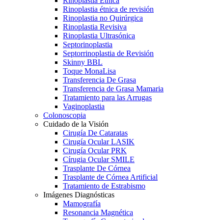
Rinoplastia Étnica
Rinoplastia étnica de revisión
Rinoplastia no Quirúrgica
Rinoplastia Revisiva
Rinoplastia Ultrasónica
Septorinoplastia
Septorrinoplastia de Revisión
Skinny BBL
Toque MonaLisa
Transferencia De Grasa
Transferencia de Grasa Mamaria
Tratamiento para las Arrugas
Vaginoplastia
Colonoscopia
Cuidado de la Visión
Cirugía De Cataratas
Cirugía Ocular LASIK
Cirugía Ocular PRK
Círugia Ocular SMILE
Trasplante De Córnea
Trasplante de Córnea Artificial
Tratamiento de Estrabismo
Imágenes Diagnósticas
Mamografía
Resonancia Magnética