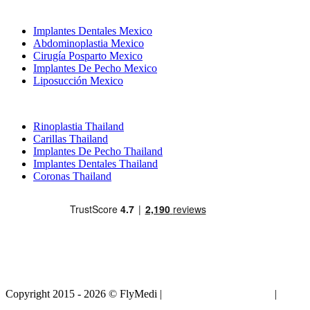
Tratamientos Populares en Mexico
Implantes Dentales Mexico
Abdominoplastia Mexico
Cirugía Posparto Mexico
Implantes De Pecho Mexico
Liposucción Mexico
Tratamientos Populares en Thailand
Rinoplastia Thailand
Carillas Thailand
Implantes De Pecho Thailand
Implantes Dentales Thailand
Coronas Thailand
Copyright 2015 - 2026 © FlyMedi |
Términos y Condiciones
|
Políticas de Privacidad