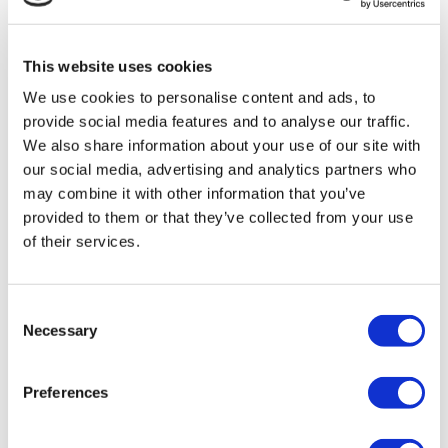
TÜRSAB – Las transacciones en flymedi.com son
gestionadas por MIRAC SARA TOURISM, una agencia de
viajes de Grupo A registrada en TÜRSAB (Certificado No:
This website uses cookies
12276).
Todos los tratamientos son realizados por una institución de
We use cookies to personalise content and ads, to
salud certificada en turismo de salud.
provide social media features and to analyse our traffic.
We also share information about your use of our site with
A Cerca de Nosotros
our social media, advertising and analytics partners who
¿Cómo funciona?
may combine it with other information that you’ve
Guía Preoperatoria
provided to them or that they’ve collected from your use
Autores & revisores
Flymedi Programa de Referidos
of their services.
Planes De Pago
Carreras
PQRS
Blog
Consent
Políticas de Privacidad
Necessary
Selection
Términos y Condiciones
Políticas de Cancelación
Contáctenos
Preferences
Agregue Su Clínica