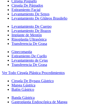
Cirugía Posparto
Cirugía De Párpados
Estiramiento Facial
Levantamiento De Senos
Levantamiento De Glúteos Brasileño
Levantamiento De Cuerpo
Levantamiento De Brazos
Implante de Mentón
Rinoplastia Ultrasónica
Transferencia De Grasa
Ginecomastia
Estiramiento De Cuello
Levantamiento de Cejas
Transferencia De Grasa
Ver Todo Cirugía Plástica Procedimientos
Cirugía De Bypass Gástrico
Manga Gástrica
Balón Gástrico
Banda Gástrica
Gastroplastia Endoscópica de Manga