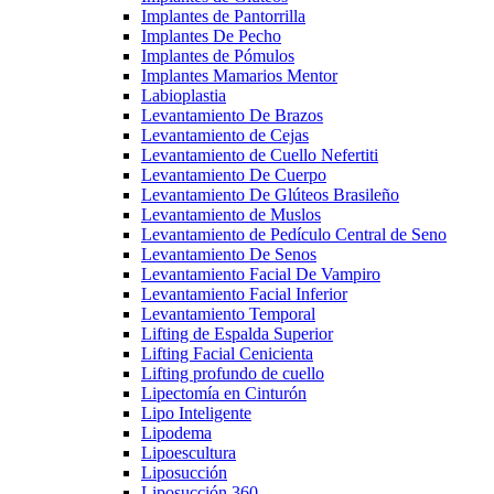
Implantes de Pantorrilla
Implantes De Pecho
Implantes de Pómulos
Implantes Mamarios Mentor
Labioplastia
Levantamiento De Brazos
Levantamiento de Cejas
Levantamiento de Cuello Nefertiti
Levantamiento De Cuerpo
Levantamiento De Glúteos Brasileño
Levantamiento de Muslos
Levantamiento de Pedículo Central de Seno
Levantamiento De Senos
Levantamiento Facial De Vampiro
Levantamiento Facial Inferior
Levantamiento Temporal
Lifting de Espalda Superior
Lifting Facial Cenicienta
Lifting profundo de cuello
Lipectomía en Cinturón
Lipo Inteligente
Lipodema
Lipoescultura
Liposucción
Liposucción 360