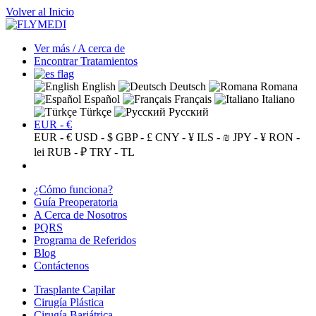
Volver al Inicio
Ver más / A cerca de
Encontrar Tratamientos
English
Deutsch
Romana
Español
Français
Italiano
Türkçe
Русский
EUR - €
EUR - €
USD - $
GBP - £
CNY - ¥
ILS - ₪
JPY - ¥
RON -
lei
RUB - ₽
TRY - TL
¿Cómo funciona?
Guía Preoperatoria
A Cerca de Nosotros
PQRS
Programa de Referidos
Blog
Contáctenos
Trasplante Capilar
Cirugía Plástica
Cirugía Bariátrica