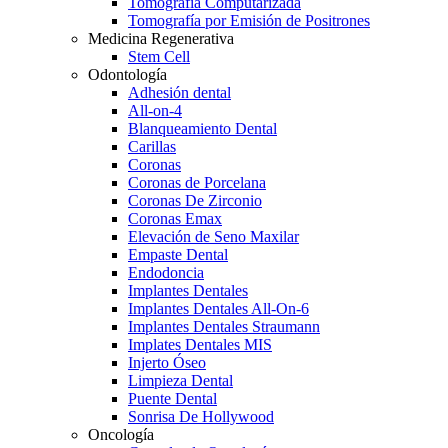
Tomografía Computarizada
Tomografía por Emisión de Positrones
Medicina Regenerativa
Stem Cell
Odontología
Adhesión dental
All-on-4
Blanqueamiento Dental
Carillas
Coronas
Coronas de Porcelana
Coronas De Zirconio
Coronas Emax
Elevación de Seno Maxilar
Empaste Dental
Endodoncia
Implantes Dentales
Implantes Dentales All-On-6
Implantes Dentales Straumann
Implates Dentales MIS
Injerto Óseo
Limpieza Dental
Puente Dental
Sonrisa De Hollywood
Oncología