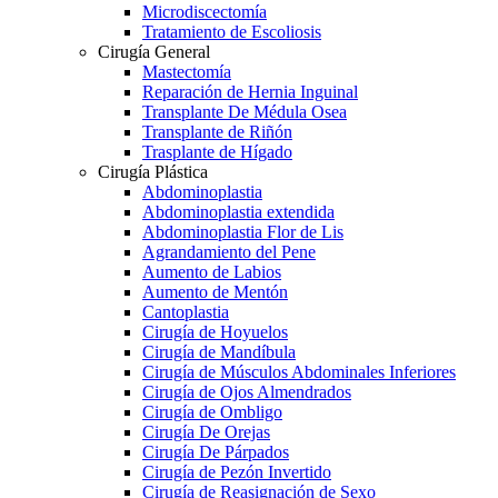
Microdiscectomía
Tratamiento de Escoliosis
Cirugía General
Mastectomía
Reparación de Hernia Inguinal
Transplante De Médula Osea
Transplante de Riñón
Trasplante de Hígado
Cirugía Plástica
Abdominoplastia
Abdominoplastia extendida
Abdominoplastia Flor de Lis
Agrandamiento del Pene
Aumento de Labios
Aumento de Mentón
Cantoplastia
Cirugía de Hoyuelos
Cirugía de Mandíbula
Cirugía de Músculos Abdominales Inferiores
Cirugía de Ojos Almendrados
Cirugía de Ombligo
Cirugía De Orejas
Cirugía De Párpados
Cirugía de Pezón Invertido
Cirugía de Reasignación de Sexo