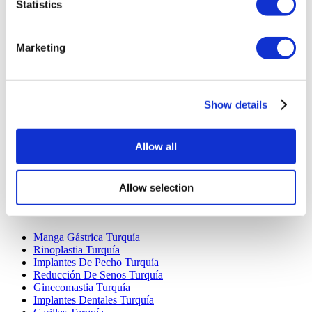
Statistics
Marketing
Destinos Populares
Show details
Turquía Clínicas
Spain Clínicas
Mexico Clínicas
Allow all
Poland Clínicas
Thailand Clínicas
Hungary Clínicas
Allow selection
Colombia Clínicas
Tratamientos Populares en Turquia
Manga Gástrica Turquía
Rinoplastia Turquía
Implantes De Pecho Turquía
Reducción De Senos Turquía
Ginecomastia Turquía
Implantes Dentales Turquía