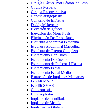
Cirugía Plástica Post Pérdida de Peso
Cirugía Posparto
Cirugía Reconstructiva
Condrolaringoplastia
Contorno de la Frente
Daddy Makeover
Elevación de glúteos
Elevación del Mons Pubis
Eliminación De Grasa Bucal
Escultura Abdominal Femenina
Escultura Abdominal Masculina
Escultura de Cuerpo Completo
Estiramiento Con Hilos
Estiramiento De Cuello
Estiramiento de Piel con J Plasma
Estiramiento Facial
Estiramiento Facial Medio
Extracción de Implantes Mamarios
Facelift MACS
Facelift SMAS
Ginecomastia
Himenoplastia
Implante de mandibula
Implante de Mentón
Implantes de Glúteos