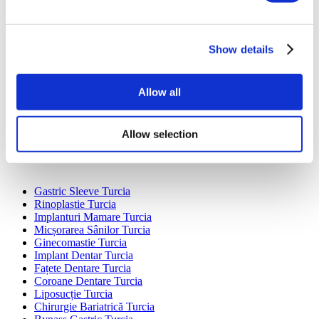
Destinații Populare
Show details
Turcia Clinici
Spain Clinici
Allow all
Mexico Clinici
Poland Clinici
Thailand Clinici
Hungary Clinici
Allow selection
Colombia Clinici
Tratamente Populare în Turcia
Gastric Sleeve Turcia
Rinoplastie Turcia
Implanturi Mamare Turcia
Micșorarea Sânilor Turcia
Ginecomastie Turcia
Implant Dentar Turcia
Fațete Dentare Turcia
Coroane Dentare Turcia
Liposucție Turcia
Chirurgie Bariatrică Turcia