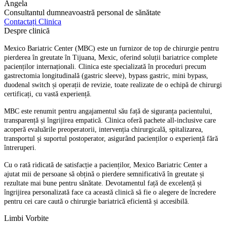
Angela
Consultantul dumneavoastră personal de sănătate
Contactați Clinica
Despre clinică
Mexico Bariatric Center (MBC) este un furnizor de top de chirurgie pentru
pierderea în greutate în Tijuana, Mexic, oferind soluții bariatrice complete
pacienților internaționali. Clinica este specializată în proceduri precum
gastrectomia longitudinală (gastric sleeve), bypass gastric, mini bypass,
duodenal switch și operații de revizie, toate realizate de o echipă de chirurgi
certificați, cu vastă experiență.
MBC este renumit pentru angajamentul său față de siguranța pacientului,
transparență și îngrijirea empatică. Clinica oferă pachete all-inclusive care
acoperă evaluările preoperatorii, intervenția chirurgicală, spitalizarea,
transportul și suportul postoperator, asigurând pacienților o experiență fără
întreruperi.
Cu o rată ridicată de satisfacție a pacienților, Mexico Bariatric Center a
ajutat mii de persoane să obțină o pierdere semnificativă în greutate și
rezultate mai bune pentru sănătate. Devotamentul față de excelență și
îngrijirea personalizată face ca această clinică să fie o alegere de încredere
pentru cei care caută o chirurgie bariatrică eficientă și accesibilă.
Limbi Vorbite