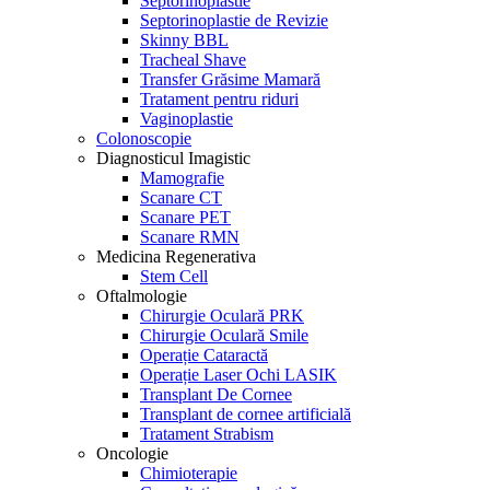
Septorinoplastie
Septorinoplastie de Revizie
Skinny BBL
Tracheal Shave
Transfer Grăsime Mamară
Tratament pentru riduri
Vaginoplastie
Colonoscopie
Diagnosticul Imagistic
Mamografie
Scanare CT
Scanare PET
Scanare RMN
Medicina Regenerativa
Stem Cell
Oftalmologie
Chirurgie Oculară PRK
Chirurgie Oculară Smile
Operație Cataractă
Operație Laser Ochi LASIK
Transplant De Cornee
Transplant de cornee artificială
Tratament Strabism
Oncologie
Chimioterapie