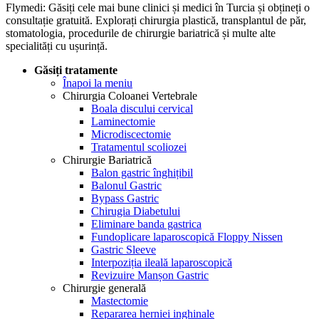
Flymedi: Găsiți cele mai bune clinici și medici în Turcia și obțineți o
consultație gratuită. Explorați chirurgia plastică, transplantul de păr,
stomatologia, procedurile de chirurgie bariatrică și multe alte
specialități cu ușurință.
Găsiți tratamente
Înapoi la meniu
Chirurgia Coloanei Vertebrale
Boala discului cervical
Laminectomie
Microdiscectomie
Tratamentul scoliozei
Chirurgie Bariatrică
Balon gastric înghițibil
Balonul Gastric
Bypass Gastric
Chirugia Diabetului
Eliminare banda gastrica
Fundoplicare laparoscopică Floppy Nissen
Gastric Sleeve
Interpoziția ileală laparoscopică
Revizuire Manșon Gastric
Chirurgie generală
Mastectomie
Repararea herniei inghinale