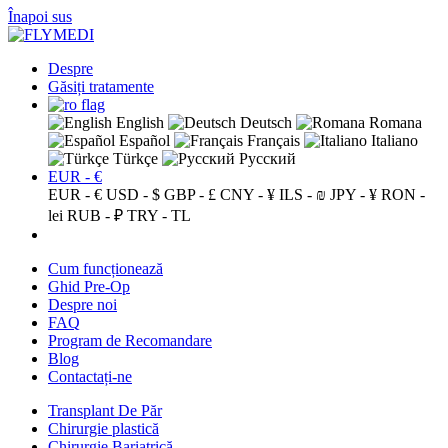
Înapoi sus
Despre
Găsiți tratamente
English
Deutsch
Romana
Español
Français
Italiano
Türkçe
Русский
EUR - €
EUR - €
USD - $
GBP - £
CNY - ¥
ILS - ₪
JPY - ¥
RON -
lei
RUB - ₽
TRY - TL
Cum funcționează
Ghid Pre-Op
Despre noi
FAQ
Program de Recomandare
Blog
Contactați-ne
Transplant De Păr
Chirurgie plastică
Chirurgie Bariatrică