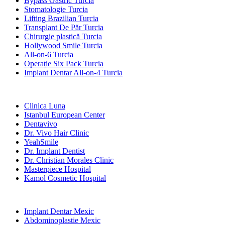
Bypass Gastric Turcia
Stomatologie Turcia
Lifting Brazilian Turcia
Transplant De Păr Turcia
Chirurgie plastică Turcia
Hollywood Smile Turcia
All-on-6 Turcia
Operație Six Pack Turcia
Implant Dentar All-on-4 Turcia
Clinici Populare
Clinica Luna
Istanbul European Center
Dentavivo
Dr. Vivo Hair Clinic
YeahSmile
Dr. Implant Dentist
Dr. Christian Morales Clinic
Masterpiece Hospital
Kamol Cosmetic Hospital
Tratamente Populare în Mexic
Implant Dentar Mexic
Abdominoplastie Mexic