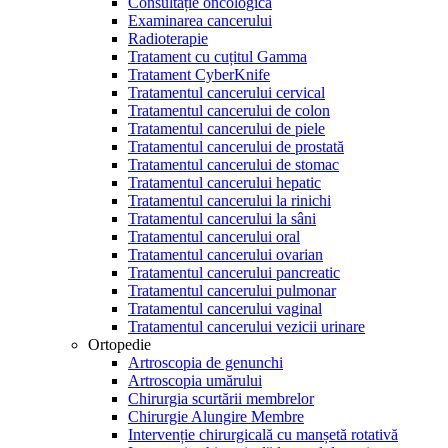
Consultație oncologică
Examinarea cancerului
Radioterapie
Tratament cu cuțitul Gamma
Tratament CyberKnife
Tratamentul cancerului cervical
Tratamentul cancerului de colon
Tratamentul cancerului de piele
Tratamentul cancerului de prostată
Tratamentul cancerului de stomac
Tratamentul cancerului hepatic
Tratamentul cancerului la rinichi
Tratamentul cancerului la sâni
Tratamentul cancerului oral
Tratamentul cancerului ovarian
Tratamentul cancerului pancreatic
Tratamentul cancerului pulmonar
Tratamentul cancerului vaginal
Tratamentul cancerului vezicii urinare
Ortopedie
Artroscopia de genunchi
Artroscopia umărului
Chirurgia scurtării membrelor
Chirurgie Alungire Membre
Intervenție chirurgicală cu manșetă rotativă