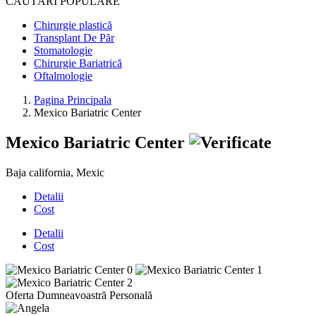
CĂUTĂRI POPULARE
Chirurgie plastică
Transplant De Păr
Stomatologie
Chirurgie Bariatrică
Oftalmologie
Pagina Principala
Mexico Bariatric Center
Mexico Bariatric Center
Baja california, Mexic
Detalii
Cost
Detalii
Cost
Oferta Dumneavoastră Personală