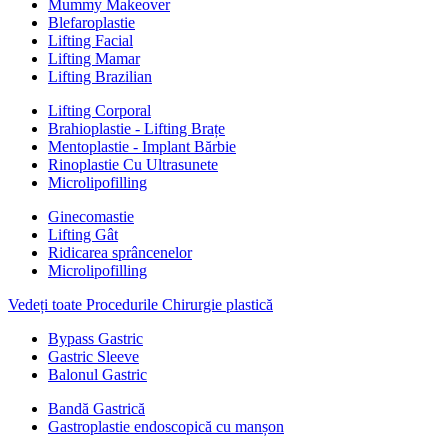
Mummy Makeover
Blefaroplastie
Lifting Facial
Lifting Mamar
Lifting Brazilian
Lifting Corporal
Brahioplastie - Lifting Brațe
Mentoplastie - Implant Bărbie
Rinoplastie Cu Ultrasunete
Microlipofilling
Ginecomastie
Lifting Gât
Ridicarea sprâncenelor
Microlipofilling
Vedeți toate Procedurile Chirurgie plastică
Bypass Gastric
Gastric Sleeve
Balonul Gastric
Bandă Gastrică
Gastroplastie endoscopică cu manșon