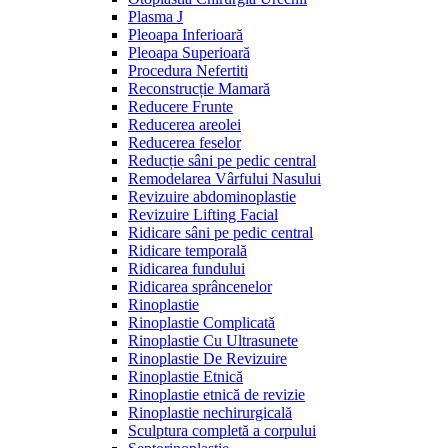
Plasma J
Pleoapa Inferioară
Pleoapa Superioară
Procedura Nefertiti
Reconstrucție Mamară
Reducere Frunte
Reducerea areolei
Reducerea feselor
Reducție sâni pe pedic central
Remodelarea Vârfului Nasului
Revizuire abdominoplastie
Revizuire Lifting Facial
Ridicare sâni pe pedic central
Ridicare temporală
Ridicarea fundului
Ridicarea sprâncenelor
Rinoplastie
Rinoplastie Complicată
Rinoplastie Cu Ultrasunete
Rinoplastie De Revizuire
Rinoplastie Etnică
Rinoplastie etnică de revizie
Rinoplastie nechirurgicală
Sculptura completă a corpului