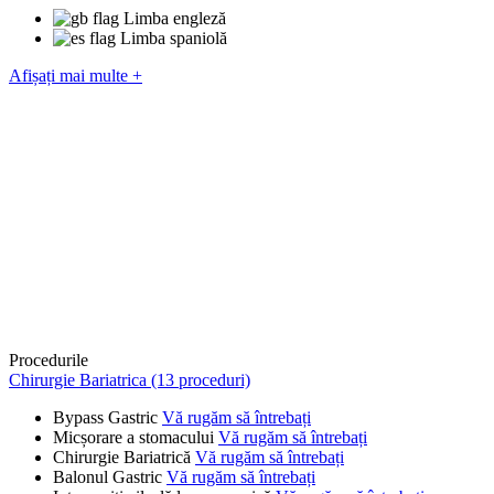
Limba engleză
Limba spaniolă
Afișați mai multe +
Procedurile
Chirurgie Bariatrica (13 proceduri)
Bypass Gastric
Vă rugăm să întrebați
Micșorare a stomacului
Vă rugăm să întrebați
Chirurgie Bariatrică
Vă rugăm să întrebați
Balonul Gastric
Vă rugăm să întrebați