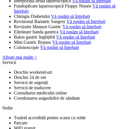
Interpoziția ileală laparoscopică
Vă rugăm să întrebați
Fundoplicare laparoscopică Floppy Nissen
Vă rugăm să
întrebați
Chirugia Diabetului
Vă rugăm să întrebați
Revisional Bariatric Surgery
Vă rugăm să întrebați
Revizuire Manșon Gastric
Vă rugăm să întrebați
Eliminare banda gastrica
Vă rugăm să întrebați
Balon gastric înghițibil
Vă rugăm să întrebați
Mini Gastric Bypass
Vă rugăm să întrebați
Colonoscopie
Vă rugăm să întrebați
Afișați mai multe +
Servicii
Deschis weekend-uri
Deschis 24 de ore
Servicii de urgență
Servicii de traducere
Consultarea medicului online
Coordonarea asigurărilor de sănătate
Sediu
Toaletă accesibilă pentru scaun cu rotile
Parcare
WiFi gratuit