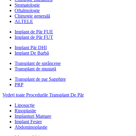
Stomatologie
Oftalmologie
Chirurgie generală
ALTELE
Implant de Păr FUE
Implant de Păr FUT
Implant Păr DHI
Implant De Barbă
Transplant de sprâncene
Transplant de mustață
Transplant de par Sapphire
PRP
Vedeți toate Procedurile Transplant De Păr
Liposucție
Rinoplastie
Implanturi Mamare
Implant Fesier
Abdominoplastie