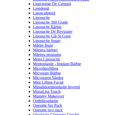
Lipectomie De Centură
Lipedemă
Liposculptură
Liposucție
Liposucție 360 Grade
Liposucție Bărbie
Liposucție De Revizuire
Liposucție Gât Şi Gușă
Liposucție Smart
Mărire Buze
Mărirea bărbiei
Mărirea penisului
Mega Liposucție
Mentoplastie - Implant Bărbie
Microlipofilling
Micșorare Bărbie
Micșorarea Sânilor
Mini Lifting Facial
Miniabdominoplastie Inversă
MonaLisa Touch
Mummy Makeover
Ombilicoplastie
Operație Six Pack
Operație two pack
Otoplastia Chirurgia Urechii