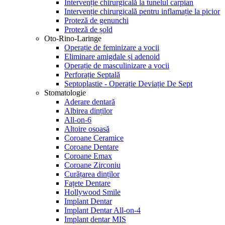
Intervenție chirurgicală la tunelul carpian
Intervenție chirurgicală pentru inflamație la picior
Proteză de genunchi
Proteză de șold
Oto-Rino-Laringe
Operație de feminizare a vocii
Eliminare amigdale și adenoid
Operație de masculinizare a vocii
Perforație Septală
Septoplastie - Operație Deviație De Sept
Stomatologie
Aderare dentară
Albirea dinților
All-on-6
Altoire osoasă
Coroane Ceramice
Coroane Dentare
Coroane Emax
Coroane Zirconiu
Curățarea dinților
Fațete Dentare
Hollywood Smile
Implant Dentar
Implant Dentar All-on-4
Implant dentar MIS