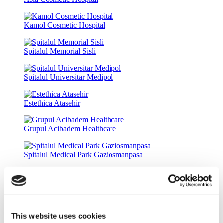
Kamol Cosmetic Hospital
Spitalul Memorial Sisli
Spitalul Universitar Medipol
Estethica Atasehir
Grupul Acibadem Healthcare
Spitalul Medical Park Gaziosmanpasa
Mexico Bariatric Center
Obțineți o ofertă
Flymedi
TÜRSAB – Tranzacțiile pe flymedi.com sunt gestionate de
MIRAC SARA TOURISM, o agenție de turism din Grupa A
This website uses cookies