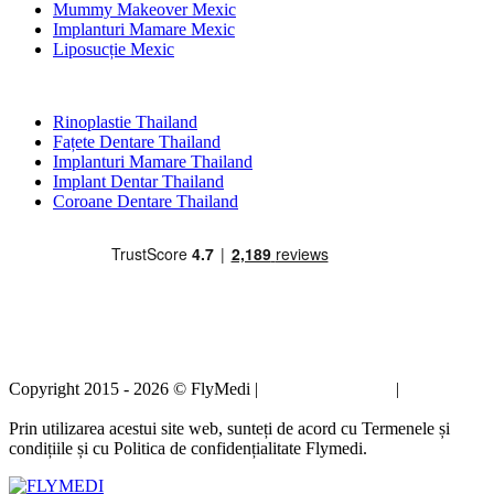
Mummy Makeover Mexic
Implanturi Mamare Mexic
Liposucție Mexic
Tratamente Populare în Thailand
Rinoplastie Thailand
Fațete Dentare Thailand
Implanturi Mamare Thailand
Implant Dentar Thailand
Coroane Dentare Thailand
Copyright 2015 - 2026 © FlyMedi |
Termeni și condiții
|
Politica de
confidențialitate
Prin utilizarea acestui site web, sunteți de acord cu Termenele și
condițiile și cu Politica de confidențialitate Flymedi.