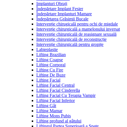
Implanturi Obraji
Îndepărtare Implant Fesier
Îndepărtare Implanturi Mamare
Îndepărtarea Grăsimii Bucale
Intervenție chirugicală pentru ochi de migdale
Intervenție chirurgicală a mamelonului inversat
Intervenție chirurgicală de reasignare sexuală
Intervenție chirurgicală de reconstrucție
Intervenție chirurgicală pentru gropițe
Labieplastie
Lifting Brazilian
Lifting Coapse
Lifting Corporal
Lifting Cu Fire
Lifting De Buze
Lifting Facial
Lifting Facial Central
Lifting Facial Cinderella
Lifting Facial Cu Terapia Vampir
Lifting Facial Inferior
Lifting Gât
Lifting Mamar
Lifting Mons Pubis
Lifting profund al gâtului
Liftingul Partea Superioară a Spate