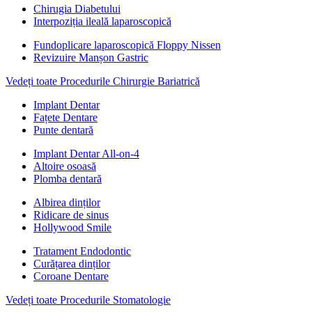
Chirugia Diabetului
Interpoziția ileală laparoscopică
Fundoplicare laparoscopică Floppy Nissen
Revizuire Manșon Gastric
Vedeți toate Procedurile Chirurgie Bariatrică
Implant Dentar
Fațete Dentare
Punte dentară
Implant Dentar All-on-4
Altoire osoasă
Plomba dentară
Albirea dinților
Ridicare de sinus
Hollywood Smile
Tratament Endodontic
Curățarea dinților
Coroane Dentare
Vedeți toate Procedurile Stomatologie