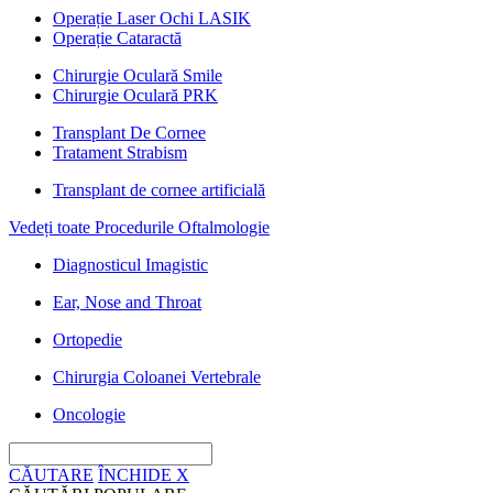
Operație Laser Ochi LASIK
Operație Cataractă
Chirurgie Oculară Smile
Chirurgie Oculară PRK
Transplant De Cornee
Tratament Strabism
Transplant de cornee artificială
Vedeți toate Procedurile Oftalmologie
Diagnosticul Imagistic
Ear, Nose and Throat
Ortopedie
Chirurgia Coloanei Vertebrale
Oncologie
CĂUTARE
ÎNCHIDE
X