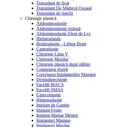
Transplant de ficat
Transplant De Măduvă Osoasă
Transplant de rinichi
Chirurgie plastică
Abdominoplastie
Abdominoplastie extinsă
Abdominoplastie Fleur de Lys
Blefaroplastie
Brahioplastie - Lifting Brațe
Cantoplastie
Chirurgie Linia V
Chirurgie Maxilar
Chirurgie plastică după slăbire
Conturarea frunții
Corectarea Implanturilor Mamare
Dermolipectomie
Facelift MACS
Facelift SMAS
Ginecomastie
Himenoplastie
Implant de Gambe
Implant Fesier
Implant Mamar Mentor
Implanturi Mamare
Implanturi Maxilar