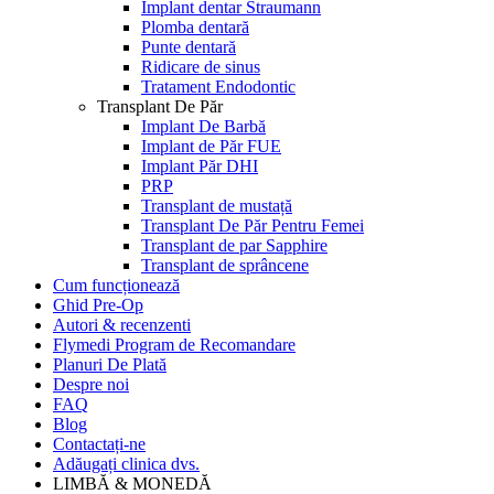
Implant dentar Straumann
Plomba dentară
Punte dentară
Ridicare de sinus
Tratament Endodontic
Transplant De Păr
Implant De Barbă
Implant de Păr FUE
Implant Păr DHI
PRP
Transplant de mustață
Transplant De Păr Pentru Femei
Transplant de par Sapphire
Transplant de sprâncene
Cum funcționează
Ghid Pre-Op
Autori & recenzenti
Flymedi Program de Recomandare
Planuri De Plată
Despre noi
FAQ
Blog
Contactați-ne
Adăugați clinica dvs.
LIMBĂ & MONEDĂ