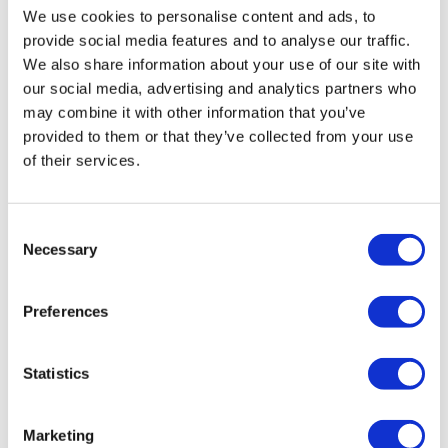
înregistrată la TÜRSAB (Certificat Nr.: 12276).
We use cookies to personalise content and ads, to
Toate tratamentele sunt efectuate de o instituție de sănătate
certificată în turism medical.
provide social media features and to analyse our traffic.
We also share information about your use of our site with
our social media, advertising and analytics partners who
Despre noi
Cum funcționează
may combine it with other information that you’ve
Ghid Pre-Op
provided to them or that they’ve collected from your use
Autori & recenzenti
of their services.
Flymedi Program de Recomandare
Planuri De Plată
Carieră
FAQ
Consent
Blog
Necessary
Selection
Politica de confidențialitate
Termeni și condiții
Politica de anulare
Contactați-ne
Preferences
Adăugați clinica dvs.
Statistics
Marketing