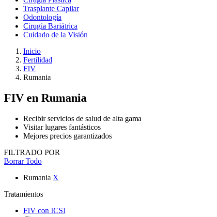
Trasplante Capilar
Odontología
Cirugía Bariátrica
Cuidado de la Visión
Inicio
Fertilidad
FIV
Rumania
FIV
en Rumania
Recibir servicios de salud de alta gama
Visitar lugares fantásticos
Mejores precios garantizados
FILTRADO POR
Borrar Todo
Rumania
X
Tratamientos
FIV con ICSI