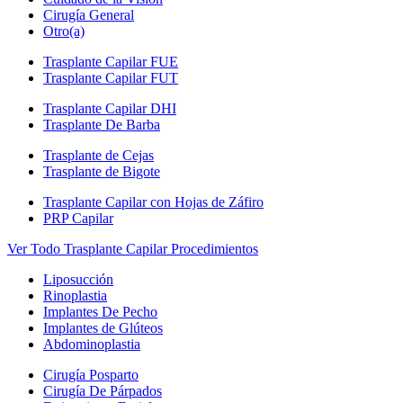
Cirugía General
Otro(a)
Trasplante Capilar FUE
Trasplante Capilar FUT
Trasplante Capilar DHI
Trasplante De Barba
Trasplante de Cejas
Trasplante de Bigote
Trasplante Capilar con Hojas de Záfiro
PRP Capilar
Ver Todo Trasplante Capilar Procedimientos
Liposucción
Rinoplastia
Implantes De Pecho
Implantes de Glúteos
Abdominoplastia
Cirugía Posparto
Cirugía De Párpados