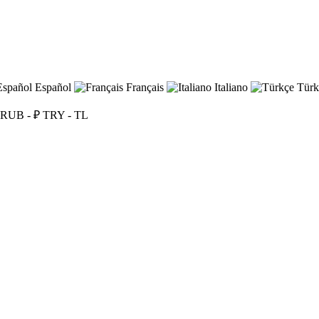
Español
Français
Italiano
Türk
RUB - ₽
TRY - TL