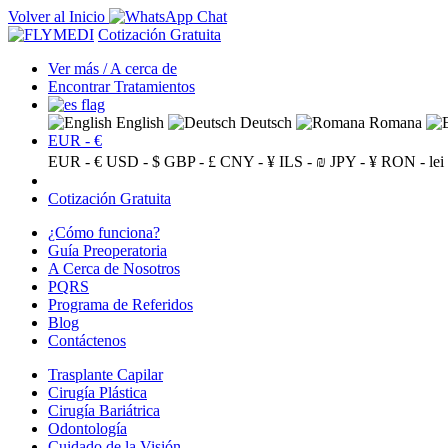
Volver al Inicio
Cotización Gratuita
Ver más / A cerca de
Encontrar Tratamientos
English
Deutsch
Romana
EUR - €
EUR - €
USD - $
GBP - £
CNY - ¥
ILS - ₪
JPY - ¥
RON - lei
Cotización Gratuita
¿Cómo funciona?
Guía Preoperatoria
A Cerca de Nosotros
PQRS
Programa de Referidos
Blog
Contáctenos
Trasplante Capilar
Cirugía Plástica
Cirugía Bariátrica
Odontología
Cuidado de la Visión