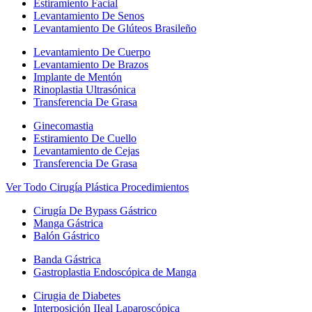
Estiramiento Facial
Levantamiento De Senos
Levantamiento De Glúteos Brasileño
Levantamiento De Cuerpo
Levantamiento De Brazos
Implante de Mentón
Rinoplastia Ultrasónica
Transferencia De Grasa
Ginecomastia
Estiramiento De Cuello
Levantamiento de Cejas
Transferencia De Grasa
Ver Todo Cirugía Plástica Procedimientos
Cirugía De Bypass Gástrico
Manga Gástrica
Balón Gástrico
Banda Gástrica
Gastroplastia Endoscópica de Manga
Cirugia de Diabetes
Interposición IIeal Laparoscópica