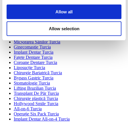
Hungary Clinici
Colombia Clinici
Allow all
Tratamente Populare în Turcia
Gastric Sleeve Turcia
Allow selection
Rinoplastie Turcia
Implanturi Mamare Turcia
Micșorarea Sânilor Turcia
Ginecomastie Turcia
Implant Dentar Turcia
Fațete Dentare Turcia
Coroane Dentare Turcia
Liposucție Turcia
Chirurgie Bariatrică Turcia
Bypass Gastric Turcia
Stomatologie Turcia
Lifting Brazilian Turcia
Transplant De Păr Turcia
Chirurgie plastică Turcia
Hollywood Smile Turcia
All-on-6 Turcia
Operație Six Pack Turcia
Implant Dentar All-on-4 Turcia