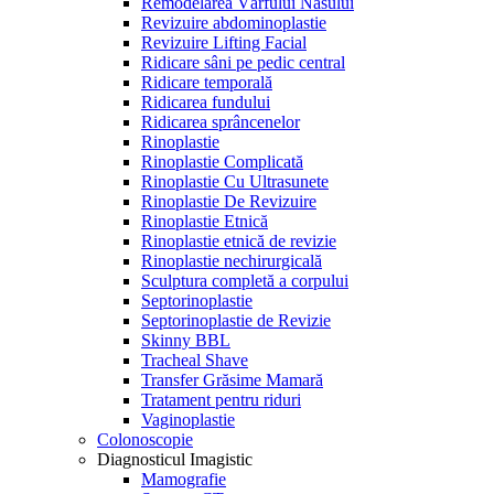
Remodelarea Vârfului Nasului
Revizuire abdominoplastie
Revizuire Lifting Facial
Ridicare sâni pe pedic central
Ridicare temporală
Ridicarea fundului
Ridicarea sprâncenelor
Rinoplastie
Rinoplastie Complicată
Rinoplastie Cu Ultrasunete
Rinoplastie De Revizuire
Rinoplastie Etnică
Rinoplastie etnică de revizie
Rinoplastie nechirurgicală
Sculptura completă a corpului
Septorinoplastie
Septorinoplastie de Revizie
Skinny BBL
Tracheal Shave
Transfer Grăsime Mamară
Tratament pentru riduri
Vaginoplastie
Colonoscopie
Diagnosticul Imagistic
Mamografie