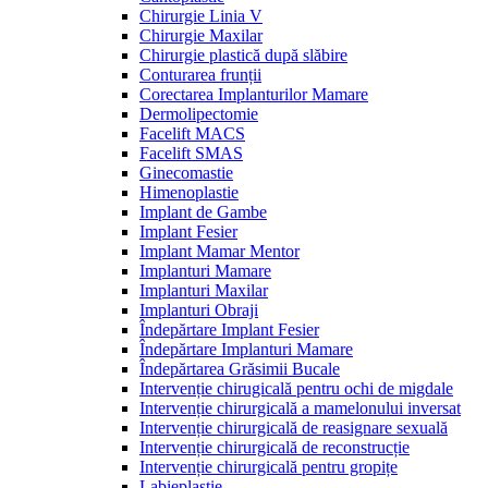
Chirurgie Linia V
Chirurgie Maxilar
Chirurgie plastică după slăbire
Conturarea frunții
Corectarea Implanturilor Mamare
Dermolipectomie
Facelift MACS
Facelift SMAS
Ginecomastie
Himenoplastie
Implant de Gambe
Implant Fesier
Implant Mamar Mentor
Implanturi Mamare
Implanturi Maxilar
Implanturi Obraji
Îndepărtare Implant Fesier
Îndepărtare Implanturi Mamare
Îndepărtarea Grăsimii Bucale
Intervenție chirugicală pentru ochi de migdale
Intervenție chirurgicală a mamelonului inversat
Intervenție chirurgicală de reasignare sexuală
Intervenție chirurgicală de reconstrucție
Intervenție chirurgicală pentru gropițe
Labieplastie