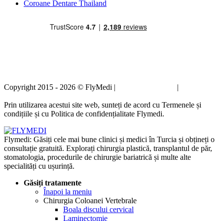
Coroane Dentare Thailand
Copyright 2015 - 2026 © FlyMedi |
Termeni și condiții
|
Politica de
confidențialitate
Prin utilizarea acestui site web, sunteți de acord cu Termenele și
condițiile și cu Politica de confidențialitate Flymedi.
Flymedi: Găsiți cele mai bune clinici și medici în Turcia și obțineți o
consultație gratuită. Explorați chirurgia plastică, transplantul de păr,
stomatologia, procedurile de chirurgie bariatrică și multe alte
specialități cu ușurință.
Găsiți tratamente
Înapoi la meniu
Chirurgia Coloanei Vertebrale
Boala discului cervical
Laminectomie