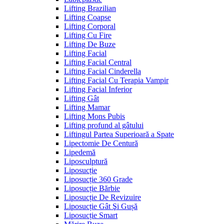
Lifting Brazilian
Lifting Coapse
Lifting Corporal
Lifting Cu Fire
Lifting De Buze
Lifting Facial
Lifting Facial Central
Lifting Facial Cinderella
Lifting Facial Cu Terapia Vampir
Lifting Facial Inferior
Lifting Gât
Lifting Mamar
Lifting Mons Pubis
Lifting profund al gâtului
Liftingul Partea Superioară a Spate
Lipectomie De Centură
Lipedemă
Liposculptură
Liposucție
Liposucție 360 Grade
Liposucție Bărbie
Liposucție De Revizuire
Liposucție Gât Şi Gușă
Liposucție Smart