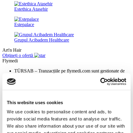
Estethica Atasehir
Estepalace
Grupul Acibadem Healthcare
Art'n Hair
Obțineți o ofertă
Flymedi
TÜRSAB – Tranzacțiile pe flymedi.com sunt gestionate de
MIRAC SARA TOURISM, o agenție de turism din Grupa A
înregistrată la TÜRSAB (Certificat Nr.: 12276).
Toate tratamentele sunt efectuate de o instituție de sănătate
certificată în turism medical.
This website uses cookies
Despre noi
We use cookies to personalise content and ads, to
Cum funcționează
provide social media features and to analyse our traffic.
Ghid Pre-Op
Autori & recenzenti
We also share information about your use of our site with
Flymedi Program de Recomandare