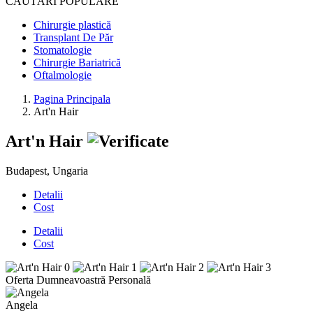
CĂUTĂRI POPULARE
Chirurgie plastică
Transplant De Păr
Stomatologie
Chirurgie Bariatrică
Oftalmologie
Pagina Principala
Art'n Hair
Art'n Hair
Budapest, Ungaria
Detalii
Cost
Detalii
Cost
Oferta Dumneavoastră Personală
Angela