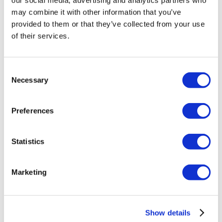
our social media, advertising and analytics partners who
Planuri De Plată
may combine it with other information that you’ve
Carieră
FAQ
provided to them or that they’ve collected from your use
Blog
of their services.
Politica de confidențialitate
Termeni și condiții
Politica de anulare
Contactați-ne
Consent
Adăugați clinica dvs.
Necessary
Selection
Preferences
Statistics
Destinații Populare
Marketing
Turcia Clinici
Spain Clinici
Mexico Clinici
Poland Clinici
Show details
Thailand Clinici