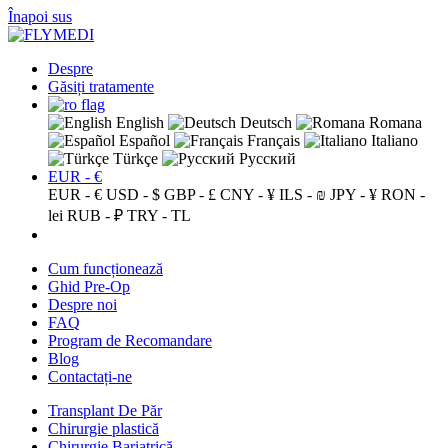
Înapoi sus
Despre
Găsiți tratamente
English
Deutsch
Romana
Español
Français
Italiano
Türkçe
Русский
EUR - €
EUR - €
USD - $
GBP - £
CNY - ¥
ILS - ₪
JPY - ¥
RON -
lei
RUB - ₽
TRY - TL
Cum funcționează
Ghid Pre-Op
Despre noi
FAQ
Program de Recomandare
Blog
Contactați-ne
Transplant De Păr
Chirurgie plastică
Chirurgie Bariatrică