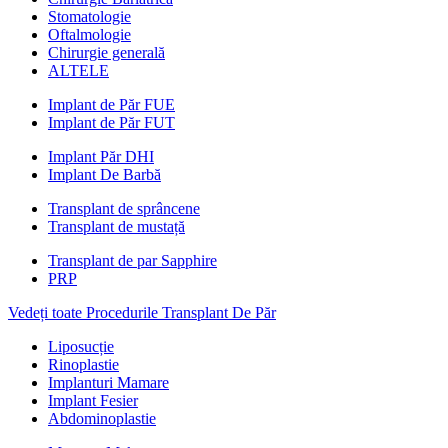
Stomatologie
Oftalmologie
Chirurgie generală
ALTELE
Implant de Păr FUE
Implant de Păr FUT
Implant Păr DHI
Implant De Barbă
Transplant de sprâncene
Transplant de mustață
Transplant de par Sapphire
PRP
Vedeți toate Procedurile Transplant De Păr
Liposucție
Rinoplastie
Implanturi Mamare
Implant Fesier
Abdominoplastie