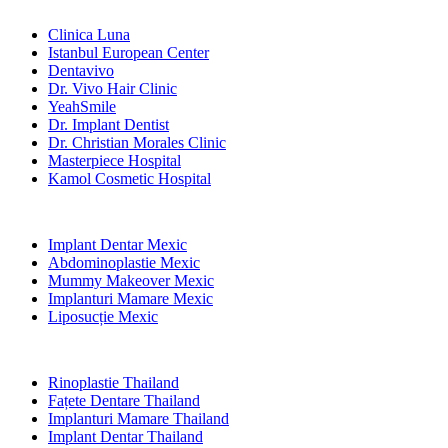
Clinici Populare
Clinica Luna
Istanbul European Center
Dentavivo
Dr. Vivo Hair Clinic
YeahSmile
Dr. Implant Dentist
Dr. Christian Morales Clinic
Masterpiece Hospital
Kamol Cosmetic Hospital
Tratamente Populare în Mexic
Implant Dentar Mexic
Abdominoplastie Mexic
Mummy Makeover Mexic
Implanturi Mamare Mexic
Liposucție Mexic
Tratamente Populare în Thailand
Rinoplastie Thailand
Fațete Dentare Thailand
Implanturi Mamare Thailand
Implant Dentar Thailand