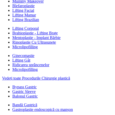
Mummy Makeover
Blefaroplastie
Lifting Facial
Lifting Mamar
Lifting Brazilian
Lifting Corporal
Brahioplastie - Lifting Brațe
Mentoplastie - Implant Bărbie
Rinoplastie Cu Ultrasunete
Microlipofilling
Ginecomastie
Lifting Gât
Ridicarea sprâncenelor
Microlipofilling
Vedeți toate Procedurile Chirurgie plastică
Bypass Gastric
Gastric Sleeve
Balonul Gastric
Bandă Gastrică
Gastroplastie endoscopică cu manșon