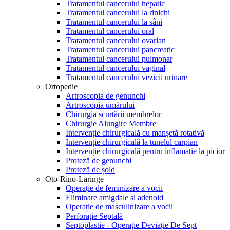
Tratamentul cancerului hepatic
Tratamentul cancerului la rinichi
Tratamentul cancerului la sâni
Tratamentul cancerului oral
Tratamentul cancerului ovarian
Tratamentul cancerului pancreatic
Tratamentul cancerului pulmonar
Tratamentul cancerului vaginal
Tratamentul cancerului vezicii urinare
Ortopedie
Artroscopia de genunchi
Artroscopia umărului
Chirurgia scurtării membrelor
Chirurgie Alungire Membre
Intervenție chirurgicală cu manșetă rotativă
Intervenție chirurgicală la tunelul carpian
Intervenție chirurgicală pentru inflamație la picior
Proteză de genunchi
Proteză de șold
Oto-Rino-Laringe
Operație de feminizare a vocii
Eliminare amigdale și adenoid
Operație de masculinizare a vocii
Perforație Septală
Septoplastie - Operație Deviație De Sept