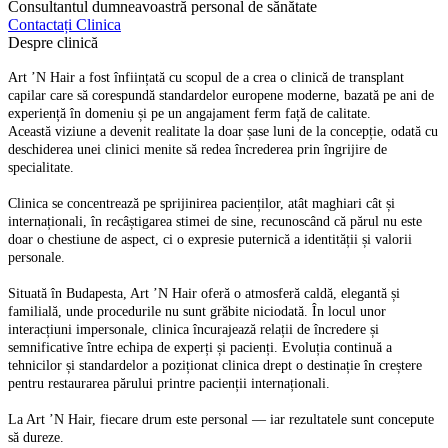
Consultantul dumneavoastră personal de sănătate
Contactați Clinica
Despre clinică
Art ’N Hair a fost înființată cu scopul de a crea o clinică de transplant
capilar care să corespundă standardelor europene moderne, bazată pe ani de
experiență în domeniu și pe un angajament ferm față de calitate.
Această viziune a devenit realitate la doar șase luni de la concepție, odată cu
deschiderea unei clinici menite să redea încrederea prin îngrijire de
specialitate.
Clinica se concentrează pe sprijinirea pacienților, atât maghiari cât și
internaționali, în recâștigarea stimei de sine, recunoscând că părul nu este
doar o chestiune de aspect, ci o expresie puternică a identității și valorii
personale.
Situată în Budapesta, Art ’N Hair oferă o atmosferă caldă, elegantă și
familială, unde procedurile nu sunt grăbite niciodată. În locul unor
interacțiuni impersonale, clinica încurajează relații de încredere și
semnificative între echipa de experți și pacienți. Evoluția continuă a
tehnicilor și standardelor a poziționat clinica drept o destinație în creștere
pentru restaurarea părului printre pacienții internaționali.
La Art ’N Hair, fiecare drum este personal — iar rezultatele sunt concepute
să dureze.