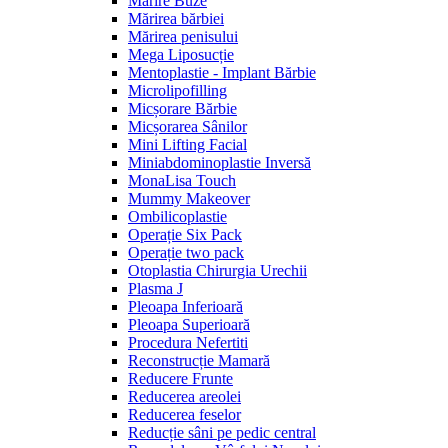
Mărire Buze
Mărirea bărbiei
Mărirea penisului
Mega Liposucție
Mentoplastie - Implant Bărbie
Microlipofilling
Micșorare Bărbie
Micșorarea Sânilor
Mini Lifting Facial
Miniabdominoplastie Inversă
MonaLisa Touch
Mummy Makeover
Ombilicoplastie
Operație Six Pack
Operație two pack
Otoplastia Chirurgia Urechii
Plasma J
Pleoapa Inferioară
Pleoapa Superioară
Procedura Nefertiti
Reconstrucție Mamară
Reducere Frunte
Reducerea areolei
Reducerea feselor
Reducție sâni pe pedic central