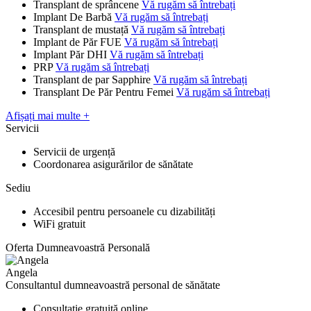
Transplant de sprâncene
Vă rugăm să întrebați
Implant De Barbă
Vă rugăm să întrebați
Transplant de mustață
Vă rugăm să întrebați
Implant de Păr FUE
Vă rugăm să întrebați
Implant Păr DHI
Vă rugăm să întrebați
PRP
Vă rugăm să întrebați
Transplant de par Sapphire
Vă rugăm să întrebați
Transplant De Păr Pentru Femei
Vă rugăm să întrebați
Afișați mai multe +
Servicii
Servicii de urgență
Coordonarea asigurărilor de sănătate
Sediu
Accesibil pentru persoanele cu dizabilități
WiFi gratuit
Oferta Dumneavoastră Personală
Angela
Consultantul dumneavoastră personal de sănătate
Consultație gratuită online