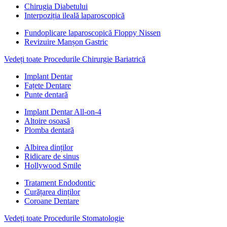
Chirugia Diabetului
Interpoziția ileală laparoscopică
Fundoplicare laparoscopică Floppy Nissen
Revizuire Manșon Gastric
Vedeți toate Procedurile Chirurgie Bariatrică
Implant Dentar
Fațete Dentare
Punte dentară
Implant Dentar All-on-4
Altoire osoasă
Plomba dentară
Albirea dinților
Ridicare de sinus
Hollywood Smile
Tratament Endodontic
Curățarea dinților
Coroane Dentare
Vedeți toate Procedurile Stomatologie