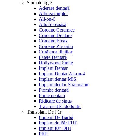
Stomatologie
Aderare dentară
Albirea dinților
All-on-6
Altoire osoasă
Coroane Ceramice
Coroane Dentare
Coroane Emax
Coroane Zirconiu
Curățarea dinților
Fațete Dentare
Hollywood Smile
Implant Dentar
Implant Dentar All-on-4
Implant dentar MIS
Implant dentar Straumann
Plomba dentară
Punte dentară
Ridicare de sinus
Tratament Endodontic
Transplant De Păr
Implant De Barbă
Implant de Păr FUE
Implant Păr DHI
PRP