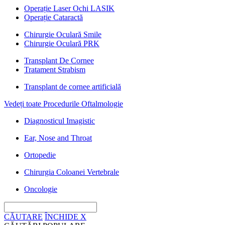
Operație Laser Ochi LASIK
Operație Cataractă
Chirurgie Oculară Smile
Chirurgie Oculară PRK
Transplant De Cornee
Tratament Strabism
Transplant de cornee artificială
Vedeți toate Procedurile Oftalmologie
Diagnosticul Imagistic
Ear, Nose and Throat
Ortopedie
Chirurgia Coloanei Vertebrale
Oncologie
CĂUTARE
ÎNCHIDE
X