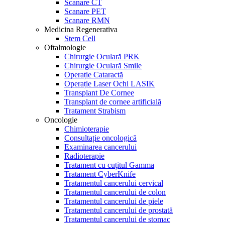
Scanare CT
Scanare PET
Scanare RMN
Medicina Regenerativa
Stem Cell
Oftalmologie
Chirurgie Oculară PRK
Chirurgie Oculară Smile
Operație Cataractă
Operație Laser Ochi LASIK
Transplant De Cornee
Transplant de cornee artificială
Tratament Strabism
Oncologie
Chimioterapie
Consultație oncologică
Examinarea cancerului
Radioterapie
Tratament cu cuțitul Gamma
Tratament CyberKnife
Tratamentul cancerului cervical
Tratamentul cancerului de colon
Tratamentul cancerului de piele
Tratamentul cancerului de prostată
Tratamentul cancerului de stomac