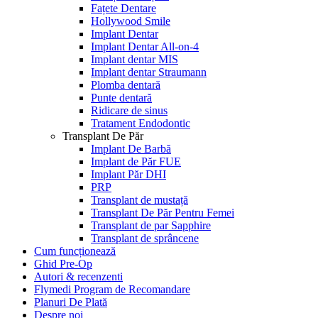
Fațete Dentare
Hollywood Smile
Implant Dentar
Implant Dentar All-on-4
Implant dentar MIS
Implant dentar Straumann
Plomba dentară
Punte dentară
Ridicare de sinus
Tratament Endodontic
Transplant De Păr
Implant De Barbă
Implant de Păr FUE
Implant Păr DHI
PRP
Transplant de mustață
Transplant De Păr Pentru Femei
Transplant de par Sapphire
Transplant de sprâncene
Cum funcționează
Ghid Pre-Op
Autori & recenzenti
Flymedi Program de Recomandare
Planuri De Plată
Despre noi