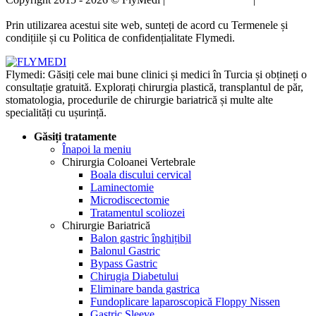
confidențialitate
Prin utilizarea acestui site web, sunteți de acord cu Termenele și
condițiile și cu Politica de confidențialitate Flymedi.
Flymedi: Găsiți cele mai bune clinici și medici în Turcia și obțineți o
consultație gratuită. Explorați chirurgia plastică, transplantul de păr,
stomatologia, procedurile de chirurgie bariatrică și multe alte
specialități cu ușurință.
Găsiți tratamente
Înapoi la meniu
Chirurgia Coloanei Vertebrale
Boala discului cervical
Laminectomie
Microdiscectomie
Tratamentul scoliozei
Chirurgie Bariatrică
Balon gastric înghițibil
Balonul Gastric
Bypass Gastric
Chirugia Diabetului
Eliminare banda gastrica
Fundoplicare laparoscopică Floppy Nissen
Gastric Sleeve