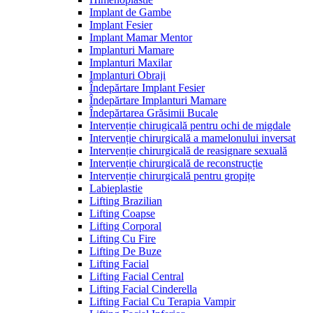
Implant de Gambe
Implant Fesier
Implant Mamar Mentor
Implanturi Mamare
Implanturi Maxilar
Implanturi Obraji
Îndepărtare Implant Fesier
Îndepărtare Implanturi Mamare
Îndepărtarea Grăsimii Bucale
Intervenție chirugicală pentru ochi de migdale
Intervenție chirurgicală a mamelonului inversat
Intervenție chirurgicală de reasignare sexuală
Intervenție chirurgicală de reconstrucție
Intervenție chirurgicală pentru gropițe
Labieplastie
Lifting Brazilian
Lifting Coapse
Lifting Corporal
Lifting Cu Fire
Lifting De Buze
Lifting Facial
Lifting Facial Central
Lifting Facial Cinderella
Lifting Facial Cu Terapia Vampir