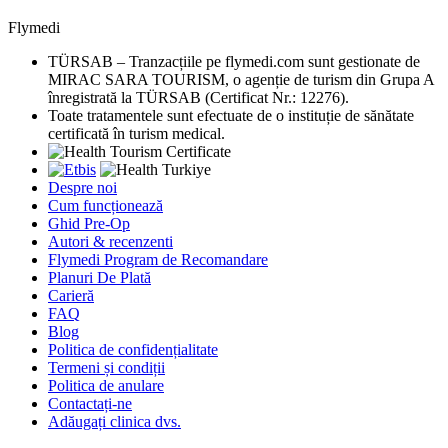
Flymedi
TÜRSAB – Tranzacțiile pe flymedi.com sunt gestionate de
MIRAC SARA TOURISM, o agenție de turism din Grupa A
înregistrată la TÜRSAB (Certificat Nr.: 12276).
Toate tratamentele sunt efectuate de o instituție de sănătate
certificată în turism medical.
Despre noi
Cum funcționează
Ghid Pre-Op
Autori & recenzenti
Flymedi Program de Recomandare
Planuri De Plată
Carieră
FAQ
Blog
Politica de confidențialitate
Termeni și condiții
Politica de anulare
Contactați-ne
Adăugați clinica dvs.