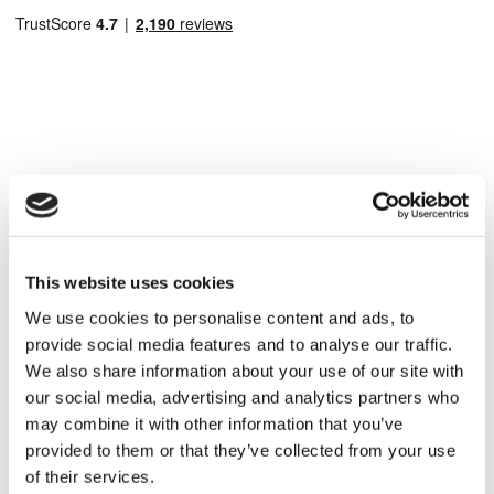
Destinații Populare
Turcia Clinici
Spain Clinici
Mexico Clinici
Poland Clinici
This website uses cookies
Thailand Clinici
Hungary Clinici
We use cookies to personalise content and ads, to
Colombia Clinici
provide social media features and to analyse our traffic.
Tratamente Populare în Turcia
We also share information about your use of our site with
our social media, advertising and analytics partners who
Gastric Sleeve Turcia
Rinoplastie Turcia
may combine it with other information that you’ve
Implanturi Mamare Turcia
provided to them or that they’ve collected from your use
Micșorarea Sânilor Turcia
of their services.
Ginecomastie Turcia