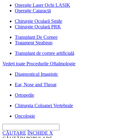
Operație Laser Ochi LASIK
Operație Cataractă
Chirurgie Oculară Smile
Chirurgie Oculară PRK
Transplant De Cornee
Tratament Strabism
Transplant de cornee artificială
Vedeți toate Procedurile Oftalmologie
Diagnosticul Imagistic
Ear, Nose and Throat
Ortopedie
Chirurgia Coloanei Vertebrale
Oncologie
CĂUTARE
ÎNCHIDE
X