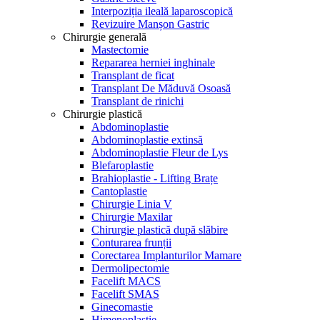
Interpoziția ileală laparoscopică
Revizuire Manșon Gastric
Chirurgie generală
Mastectomie
Repararea herniei inghinale
Transplant de ficat
Transplant De Măduvă Osoasă
Transplant de rinichi
Chirurgie plastică
Abdominoplastie
Abdominoplastie extinsă
Abdominoplastie Fleur de Lys
Blefaroplastie
Brahioplastie - Lifting Brațe
Cantoplastie
Chirurgie Linia V
Chirurgie Maxilar
Chirurgie plastică după slăbire
Conturarea frunții
Corectarea Implanturilor Mamare
Dermolipectomie
Facelift MACS
Facelift SMAS
Ginecomastie
Himenoplastie