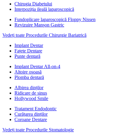
Chirugia Diabetului
Interpoziția ileală laparoscopică
Fundoplicare laparoscopică Floppy Nissen
Revizuire Manșon Gastric
Vedeți toate Procedurile Chirurgie Bariatrică
Implant Dentar
Fațete Dentare
Punte dentară
Implant Dentar All-on-4
Altoire osoasă
Plomba dentară
Albirea dinților
Ridicare de sinus
Hollywood Smile
Tratament Endodontic
Curățarea dinților
Coroane Dentare
Vedeți toate Procedurile Stomatologie