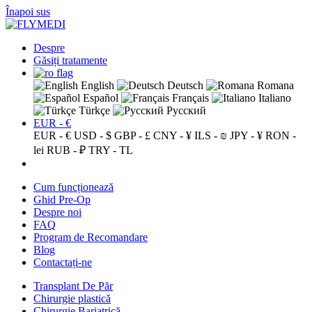
Înapoi sus
Despre
Găsiți tratamente
English
Deutsch
Romana
Español
Français
Italiano
Türkçe
Русский
EUR - €
EUR - €
USD - $
GBP - £
CNY - ¥
ILS - ₪
JPY - ¥
RON -
lei
RUB - ₽
TRY - TL
Cum funcționează
Ghid Pre-Op
Despre noi
FAQ
Program de Recomandare
Blog
Contactați-ne
Transplant De Păr
Chirurgie plastică
Chirurgie Bariatrică