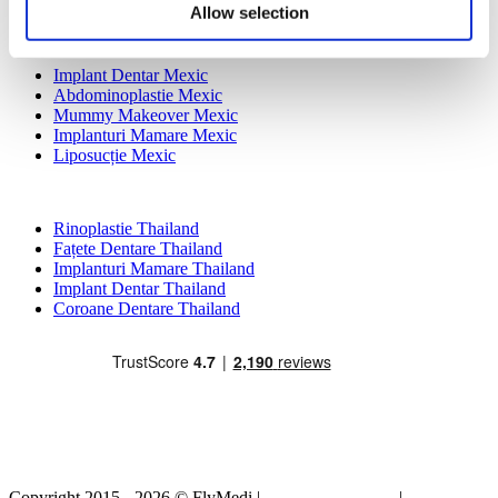
Kamol Cosmetic Hospital
Allow selection
Tratamente Populare în Mexic
Implant Dentar Mexic
Abdominoplastie Mexic
Mummy Makeover Mexic
Implanturi Mamare Mexic
Liposucție Mexic
Tratamente Populare în Thailand
Rinoplastie Thailand
Fațete Dentare Thailand
Implanturi Mamare Thailand
Implant Dentar Thailand
Coroane Dentare Thailand
Copyright 2015 - 2026 © FlyMedi |
Termeni și condiții
|
Politica de