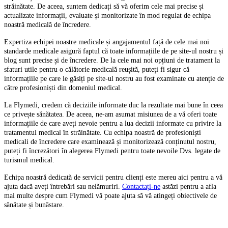
străinătate. De aceea, suntem dedicați să vă oferim cele mai precise și
actualizate informații, evaluate și monitorizate în mod regulat de echipa
noastră medicală de încredere.
Expertiza echipei noastre medicale și angajamentul față de cele mai noi
standarde medicale asigură faptul că toate informațiile de pe site-ul nostru și
blog sunt precise și de încredere. De la cele mai noi opțiuni de tratament la
sfaturi utile pentru o călătorie medicală reușită, puteți fi sigur că
informațiile pe care le găsiți pe site-ul nostru au fost examinate cu atenție de
către profesioniști din domeniul medical.
La Flymedi, credem că deciziile informate duc la rezultate mai bune în ceea
ce privește sănătatea. De aceea, ne-am asumat misiunea de a vă oferi toate
informațiile de care aveți nevoie pentru a lua decizii informate cu privire la
tratamentul medical în străinătate. Cu echipa noastră de profesioniști
medicali de încredere care examinează și monitorizează conținutul nostru,
puteți fi încrezători în alegerea Flymedi pentru toate nevoile Dvs. legate de
turismul medical.
Echipa noastră dedicată de servicii pentru clienți este mereu aici pentru a vă
ajuta dacă aveți întrebări sau nelămuriri.
Contactați-ne
astăzi pentru a afla
mai multe despre cum Flymedi vă poate ajuta să vă atingeți obiectivele de
sănătate și bunăstare.