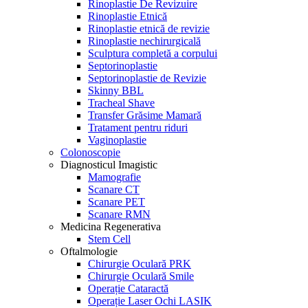
Rinoplastie De Revizuire
Rinoplastie Etnică
Rinoplastie etnică de revizie
Rinoplastie nechirurgicală
Sculptura completă a corpului
Septorinoplastie
Septorinoplastie de Revizie
Skinny BBL
Tracheal Shave
Transfer Grăsime Mamară
Tratament pentru riduri
Vaginoplastie
Colonoscopie
Diagnosticul Imagistic
Mamografie
Scanare CT
Scanare PET
Scanare RMN
Medicina Regenerativa
Stem Cell
Oftalmologie
Chirurgie Oculară PRK
Chirurgie Oculară Smile
Operație Cataractă
Operație Laser Ochi LASIK