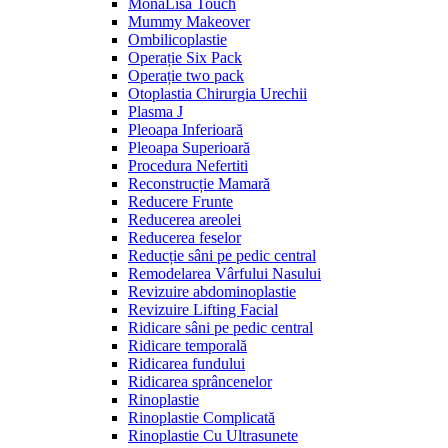
MonaLisa Touch
Mummy Makeover
Ombilicoplastie
Operație Six Pack
Operație two pack
Otoplastia Chirurgia Urechii
Plasma J
Pleoapa Inferioară
Pleoapa Superioară
Procedura Nefertiti
Reconstrucție Mamară
Reducere Frunte
Reducerea areolei
Reducerea feselor
Reducție sâni pe pedic central
Remodelarea Vârfului Nasului
Revizuire abdominoplastie
Revizuire Lifting Facial
Ridicare sâni pe pedic central
Ridicare temporală
Ridicarea fundului
Ridicarea sprâncenelor
Rinoplastie
Rinoplastie Complicată
Rinoplastie Cu Ultrasunete