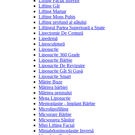
Lifting Facial Inferior
Lifting Gât
Lifting Mamar
Lifting Mons Pubis
Lifting profund al gâtului
Liftingul Partea Superioară a Spate
Lipectomie De Centură
Lipedemă
Liposculptură
Liposucție
Liposucție 360 Grade
Liposucție Bărbie
Liposucție De Revizuire
Liposucție Gât Şi Gușă
Liposucție Smart
Mărire Buze
Mărirea bărbiei
Mărirea penisului
Mega Liposucție
Mentoplastie - Implant Bărbie
Microlipofilling
Micșorare Bărbie
Micșorarea Sânilor
Mini Lifting Facial
Miniabdominoplastie Inversă