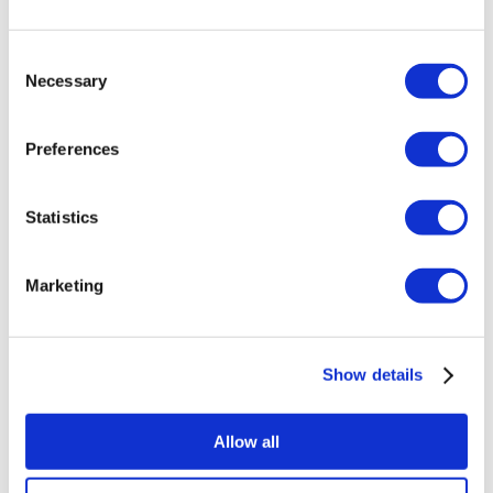
Implant Dentar Turcia
Fațete Dentare Turcia
Coroane Dentare Turcia
Consent
Liposucție Turcia
Necessary
Selection
Chirurgie Bariatrică Turcia
Bypass Gastric Turcia
Stomatologie Turcia
Lifting Brazilian Turcia
Preferences
Transplant De Păr Turcia
Chirurgie plastică Turcia
Hollywood Smile Turcia
Statistics
All-on-6 Turcia
Operație Six Pack Turcia
Implant Dentar All-on-4 Turcia
Marketing
Clinici Populare
Clinica Luna
Istanbul European Center
Show details
Dentavivo
Dr. Vivo Hair Clinic
YeahSmile
Dr. Implant Dentist
Allow all
Dr. Christian Morales Clinic
Masterpiece Hospital