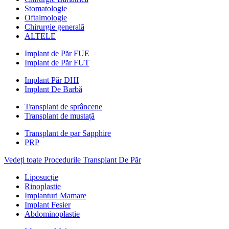
Stomatologie
Oftalmologie
Chirurgie generală
ALTELE
Implant de Păr FUE
Implant de Păr FUT
Implant Păr DHI
Implant De Barbă
Transplant de sprâncene
Transplant de mustață
Transplant de par Sapphire
PRP
Vedeți toate Procedurile Transplant De Păr
Liposucție
Rinoplastie
Implanturi Mamare
Implant Fesier
Abdominoplastie