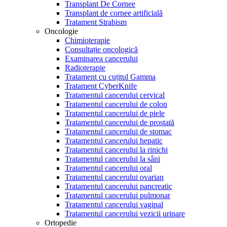
Transplant De Cornee
Transplant de cornee artificială
Tratament Strabism
Oncologie
Chimioterapie
Consultație oncologică
Examinarea cancerului
Radioterapie
Tratament cu cuțitul Gamma
Tratament CyberKnife
Tratamentul cancerului cervical
Tratamentul cancerului de colon
Tratamentul cancerului de piele
Tratamentul cancerului de prostată
Tratamentul cancerului de stomac
Tratamentul cancerului hepatic
Tratamentul cancerului la rinichi
Tratamentul cancerului la sâni
Tratamentul cancerului oral
Tratamentul cancerului ovarian
Tratamentul cancerului pancreatic
Tratamentul cancerului pulmonar
Tratamentul cancerului vaginal
Tratamentul cancerului vezicii urinare
Ortopedie