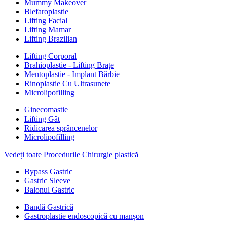
Mummy Makeover
Blefaroplastie
Lifting Facial
Lifting Mamar
Lifting Brazilian
Lifting Corporal
Brahioplastie - Lifting Brațe
Mentoplastie - Implant Bărbie
Rinoplastie Cu Ultrasunete
Microlipofilling
Ginecomastie
Lifting Gât
Ridicarea sprâncenelor
Microlipofilling
Vedeți toate Procedurile Chirurgie plastică
Bypass Gastric
Gastric Sleeve
Balonul Gastric
Bandă Gastrică
Gastroplastie endoscopică cu manșon