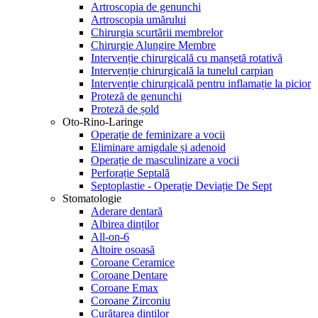
Artroscopia de genunchi
Artroscopia umărului
Chirurgia scurtării membrelor
Chirurgie Alungire Membre
Intervenție chirurgicală cu manșetă rotativă
Intervenție chirurgicală la tunelul carpian
Intervenție chirurgicală pentru inflamație la picior
Proteză de genunchi
Proteză de șold
Oto-Rino-Laringe
Operație de feminizare a vocii
Eliminare amigdale și adenoid
Operație de masculinizare a vocii
Perforație Septală
Septoplastie - Operație Deviație De Sept
Stomatologie
Aderare dentară
Albirea dinților
All-on-6
Altoire osoasă
Coroane Ceramice
Coroane Dentare
Coroane Emax
Coroane Zirconiu
Curățarea dinților