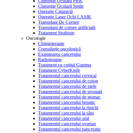
Chirurgie Oculară PRK
Chirurgie Oculară Smile
Operație Cataractă
Operație Laser Ochi LASIK
Transplant De Cornee
Transplant de cornee artificială
Tratament Strabism
Oncologie
Chimioterapie
Consultație oncologică
Examinarea cancerului
Radioterapie
Tratament cu cuțitul Gamma
Tratament CyberKnife
Tratamentul cancerului cervical
Tratamentul cancerului de colon
Tratamentul cancerului de piele
Tratamentul cancerului de prostată
Tratamentul cancerului de stomac
Tratamentul cancerului hepatic
Tratamentul cancerului la rinichi
Tratamentul cancerului la sâni
Tratamentul cancerului oral
Tratamentul cancerului ovarian
Tratamentul cancerului pancreatic