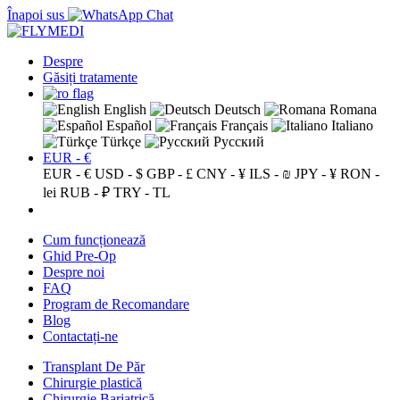
Înapoi sus
Despre
Găsiți tratamente
English
Deutsch
Romana
Español
Français
Italiano
Türkçe
Русский
EUR - €
EUR - €
USD - $
GBP - £
CNY - ¥
ILS - ₪
JPY - ¥
RON -
lei
RUB - ₽
TRY - TL
Cum funcționează
Ghid Pre-Op
Despre noi
FAQ
Program de Recomandare
Blog
Contactați-ne
Transplant De Păr
Chirurgie plastică
Chirurgie Bariatrică