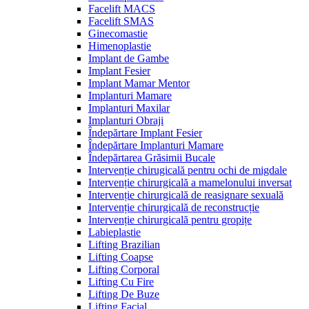
Facelift MACS
Facelift SMAS
Ginecomastie
Himenoplastie
Implant de Gambe
Implant Fesier
Implant Mamar Mentor
Implanturi Mamare
Implanturi Maxilar
Implanturi Obraji
Îndepărtare Implant Fesier
Îndepărtare Implanturi Mamare
Îndepărtarea Grăsimii Bucale
Intervenție chirugicală pentru ochi de migdale
Intervenție chirurgicală a mamelonului inversat
Intervenție chirurgicală de reasignare sexuală
Intervenție chirurgicală de reconstrucție
Intervenție chirurgicală pentru gropițe
Labieplastie
Lifting Brazilian
Lifting Coapse
Lifting Corporal
Lifting Cu Fire
Lifting De Buze
Lifting Facial