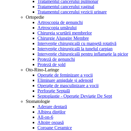
Tratamentul cancerului pulmonar
Tratamentul cancerului vaginal
Tratamentul cancerului vezicii urinare
Ortopedie
Artroscopia de genunchi
Artroscopia umărului
Chirurgia scurtării membrelor
Chirurgie Alungire Membre
Intervenție chirurgicală cu manșetă rotativă
Intervenție chirurgicală la tunelul carpian
Intervenție chirurgicală pentru inflamație la picior
Proteză de genunchi
Proteză de șold
Oto-Rino-Laringe
Operație de feminizare a vocii
Eliminare amigdale și adenoid
Operație de masculinizare a vocii
Perforație Septală
Septoplastie - Operație Deviație De Sept
Stomatologie
Aderare dentară
Albirea dinților
All-on-6
Altoire osoasă
Coroane Ceramice