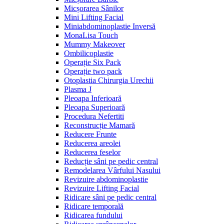
Micșorarea Sânilor
Mini Lifting Facial
Miniabdominoplastie Inversă
MonaLisa Touch
Mummy Makeover
Ombilicoplastie
Operație Six Pack
Operație two pack
Otoplastia Chirurgia Urechii
Plasma J
Pleoapa Inferioară
Pleoapa Superioară
Procedura Nefertiti
Reconstrucție Mamară
Reducere Frunte
Reducerea areolei
Reducerea feselor
Reducție sâni pe pedic central
Remodelarea Vârfului Nasului
Revizuire abdominoplastie
Revizuire Lifting Facial
Ridicare sâni pe pedic central
Ridicare temporală
Ridicarea fundului