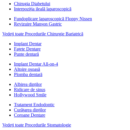
Chirugia Diabetului
Interpoziția ileală laparoscopică
Fundoplicare laparoscopică Floppy Nissen
Revizuire Manșon Gastric
Vedeți toate Procedurile Chirurgie Bariatrică
Implant Dentar
Fațete Dentare
Punte dentară
Implant Dentar All-on-4
Altoire osoasă
Plomba dentară
Albirea dinților
Ridicare de sinus
Hollywood Smile
Tratament Endodontic
Curățarea dinților
Coroane Dentare
Vedeți toate Procedurile Stomatologie