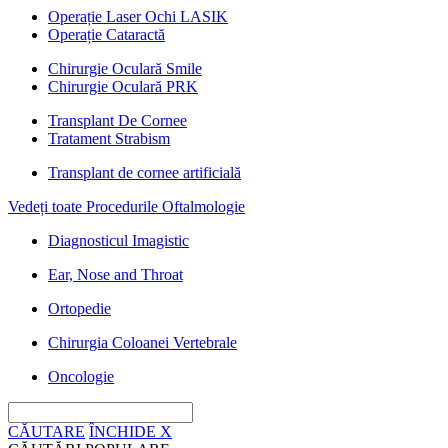
Operație Laser Ochi LASIK
Operație Cataractă
Chirurgie Oculară Smile
Chirurgie Oculară PRK
Transplant De Cornee
Tratament Strabism
Transplant de cornee artificială
Vedeți toate Procedurile Oftalmologie
Diagnosticul Imagistic
Ear, Nose and Throat
Ortopedie
Chirurgia Coloanei Vertebrale
Oncologie
CĂUTARE
ÎNCHIDE
X