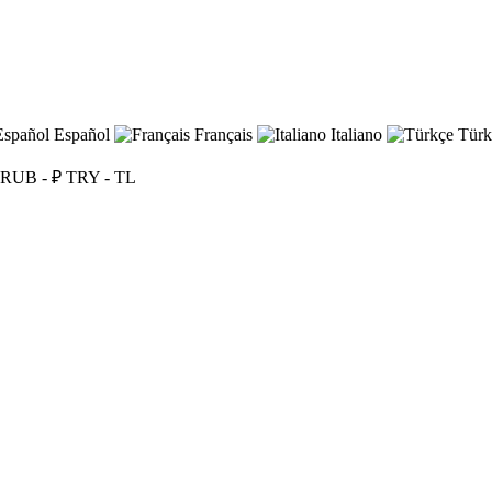
Español
Français
Italiano
Türk
RUB - ₽
TRY - TL