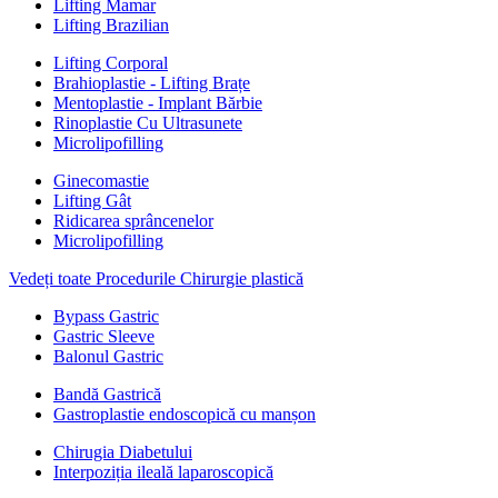
Lifting Mamar
Lifting Brazilian
Lifting Corporal
Brahioplastie - Lifting Brațe
Mentoplastie - Implant Bărbie
Rinoplastie Cu Ultrasunete
Microlipofilling
Ginecomastie
Lifting Gât
Ridicarea sprâncenelor
Microlipofilling
Vedeți toate Procedurile Chirurgie plastică
Bypass Gastric
Gastric Sleeve
Balonul Gastric
Bandă Gastrică
Gastroplastie endoscopică cu manșon
Chirugia Diabetului
Interpoziția ileală laparoscopică