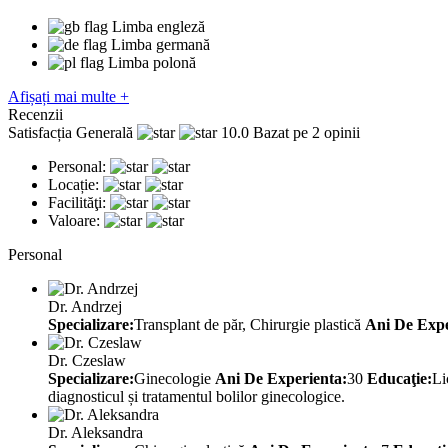
Limba engleză
Limba germană
Limba polonă
Afișați mai multe +
Recenzii
Satisfacția Generală
10.0
Bazat pe 2 opinii
Personal:
Locație:
Facilităţi:
Valoare:
Personal
Dr. Andrzej
Specializare:
Transplant de păr, Chirurgie plastică
Ani De Expe
Dr. Czeslaw
Specializare:
Ginecologie
Ani De Experienta:
30
Educaţie:
Li
diagnosticul și tratamentul bolilor ginecologice.
Dr. Aleksandra