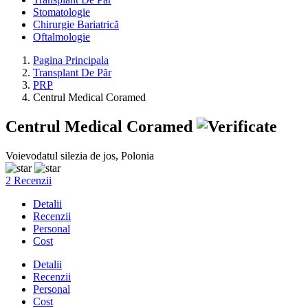
Stomatologie
Chirurgie Bariatrică
Oftalmologie
Pagina Principala
Transplant De Păr
PRP
Centrul Medical Coramed
Centrul Medical Coramed
Voievodatul silezia de jos, Polonia
2 Recenzii
Detalii
Recenzii
Personal
Cost
Detalii
Recenzii
Personal
Cost