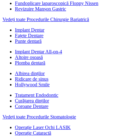
Fundoplicare laparoscopică Floppy Nissen
Revizuire Manșon Gastric
Vedeți toate Procedurile Chirurgie Bariatrică
Implant Dentar
Fațete Dentare
Punte dentară
Implant Dentar All-on-4
Altoire osoasă
Plomba dentară
Albirea dinților
Ridicare de sinus
Hollywood Smile
Tratament Endodontic
Curățarea dinților
Coroane Dentare
Vedeți toate Procedurile Stomatologie
Operație Laser Ochi LASIK
Operație Cataractă