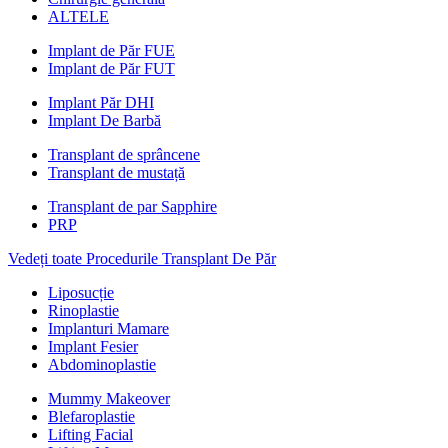
ALTELE
Implant de Păr FUE
Implant de Păr FUT
Implant Păr DHI
Implant De Barbă
Transplant de sprâncene
Transplant de mustață
Transplant de par Sapphire
PRP
Vedeți toate Procedurile Transplant De Păr
Liposucție
Rinoplastie
Implanturi Mamare
Implant Fesier
Abdominoplastie
Mummy Makeover
Blefaroplastie
Lifting Facial