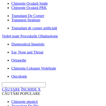
Chirurgie Oculară Smile
Chirurgie Oculară PRK
Transplant De Cornee
Tratament Strabism
Transplant de cornee artificială
Vedeți toate Procedurile Oftalmologie
Diagnosticul Imagistic
Ear, Nose and Throat
Ortopedie
Chirurgia Coloanei Vertebrale
Oncologie
CĂUTARE
ÎNCHIDE
X
CĂUTĂRI POPULARE
Chirurgie plastică
Transplant De Păr