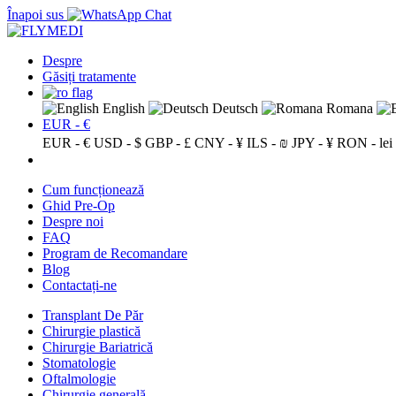
Înapoi sus
Despre
Găsiți tratamente
English
Deutsch
Romana
EUR - €
EUR - €
USD - $
GBP - £
CNY - ¥
ILS - ₪
JPY - ¥
RON - lei
Cum funcționează
Ghid Pre-Op
Despre noi
FAQ
Program de Recomandare
Blog
Contactați-ne
Transplant De Păr
Chirurgie plastică
Chirurgie Bariatrică
Stomatologie
Oftalmologie
Chirurgie generală