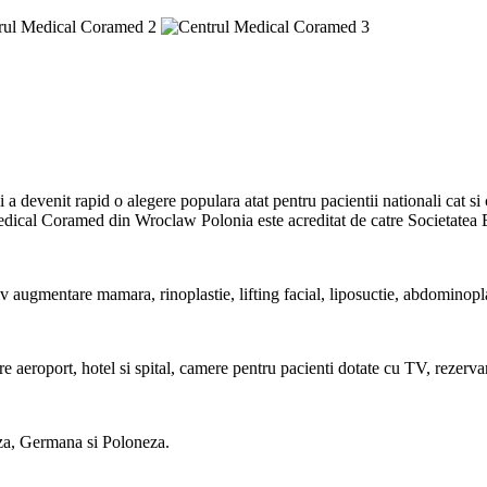
 devenit rapid o alegere populara atat pentru pacientii nationali cat si
l Coramed din Wroclaw Polonia este acreditat de catre Societatea Eur
v augmentare mamara, rinoplastie, lifting facial, liposuctie, abdominoplas
tre aeroport, hotel si spital, camere pentru pacienti dotate cu TV, rezervari
leza, Germana si Poloneza.