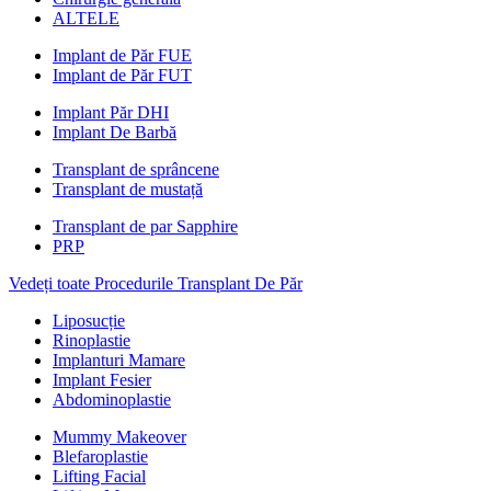
ALTELE
Implant de Păr FUE
Implant de Păr FUT
Implant Păr DHI
Implant De Barbă
Transplant de sprâncene
Transplant de mustață
Transplant de par Sapphire
PRP
Vedeți toate Procedurile Transplant De Păr
Liposucție
Rinoplastie
Implanturi Mamare
Implant Fesier
Abdominoplastie
Mummy Makeover
Blefaroplastie
Lifting Facial