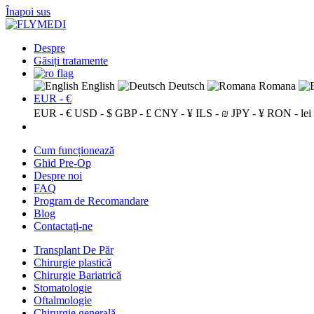
Înapoi sus
Despre
Găsiți tratamente
English
Deutsch
Romana
EUR - €
EUR - €
USD - $
GBP - £
CNY - ¥
ILS - ₪
JPY - ¥
RON - lei
Cum funcționează
Ghid Pre-Op
Despre noi
FAQ
Program de Recomandare
Blog
Contactați-ne
Transplant De Păr
Chirurgie plastică
Chirurgie Bariatrică
Stomatologie
Oftalmologie
Chirurgie generală