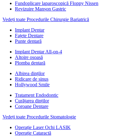
Fundoplicare laparoscopică Floppy Nissen
Revizuire Manșon Gastric
Vedeți toate Procedurile Chirurgie Bariatrică
Implant Dentar
Fațete Dentare
Punte dentară
Implant Dentar All-on-4
Altoire osoasă
Plomba dentară
Albirea dinților
Ridicare de sinus
Hollywood Smile
Tratament Endodontic
Curățarea dinților
Coroane Dentare
Vedeți toate Procedurile Stomatologie
Operație Laser Ochi LASIK
Operație Cataractă