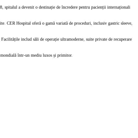
8, spitalul a devenit o destinație de încredere pentru pacienții internaționali
nite. CER Hospital oferă o gamă variată de proceduri, inclusiv gastric sleeve,
. Facilitățile includ săli de operație ultramoderne, suite private de recuperare
ă mondială într-un mediu luxos și primitor.