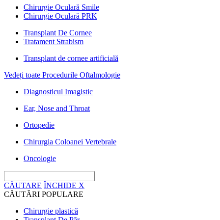
Chirurgie Oculară Smile
Chirurgie Oculară PRK
Transplant De Cornee
Tratament Strabism
Transplant de cornee artificială
Vedeți toate Procedurile Oftalmologie
Diagnosticul Imagistic
Ear, Nose and Throat
Ortopedie
Chirurgia Coloanei Vertebrale
Oncologie
CĂUTARE
ÎNCHIDE
X
CĂUTĂRI POPULARE
Chirurgie plastică
Transplant De Păr