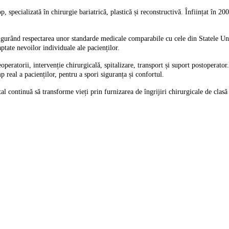
specializată în chirurgie bariatrică, plastică și reconstructivă. Înființat în 200
 asigurând respectarea unor standarde medicale comparabile cu cele din Statele U
aptate nevoilor individuale ale pacienților.
peratorii, intervenție chirurgicală, spitalizare, transport și suport postoperator
 real a pacienților, pentru a spori siguranța și confortul.
l continuă să transforme vieți prin furnizarea de îngrijiri chirurgicale de clas