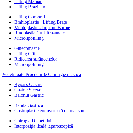
Lifting Mamar
Lifting Brazilian
Lifting Corporal
Brahioplastie - Lifting Brațe
Mentoplastie - Implant Bărbie
Rinoplastie Cu Ultrasunete
Microlipofilling
Ginecomastie
Lifting Gât
Ridicarea sprâncenelor
Microlipofilling
Vedeți toate Procedurile Chirurgie plastică
Bypass Gastric
Gastric Sleeve
Balonul Gastric
Bandă Gastrică
Gastroplastie endoscopică cu manșon
Chirugia Diabetului
Interpoziția ileală laparoscopică