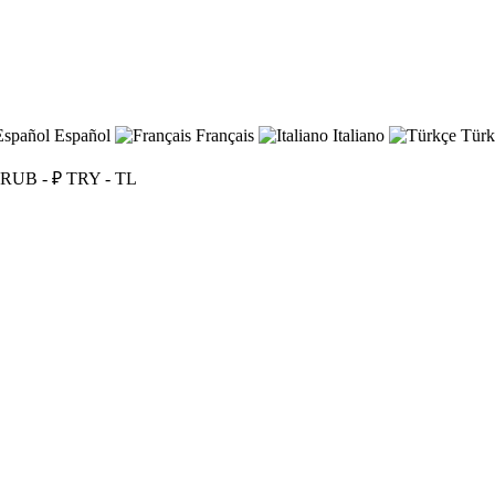
Español
Français
Italiano
Türk
RUB - ₽
TRY - TL