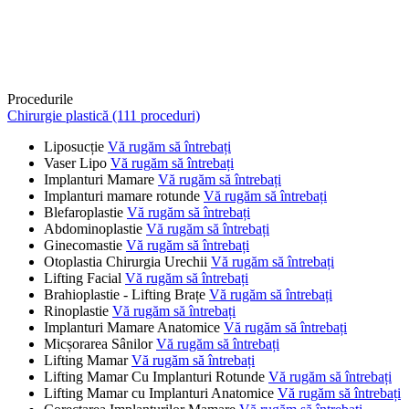
Procedurile
Chirurgie plastică (111 proceduri)
Liposucție
Vă rugăm să întrebați
Vaser Lipo
Vă rugăm să întrebați
Implanturi Mamare
Vă rugăm să întrebați
Implanturi mamare rotunde
Vă rugăm să întrebați
Blefaroplastie
Vă rugăm să întrebați
Abdominoplastie
Vă rugăm să întrebați
Ginecomastie
Vă rugăm să întrebați
Otoplastia Chirurgia Urechii
Vă rugăm să întrebați
Lifting Facial
Vă rugăm să întrebați
Brahioplastie - Lifting Brațe
Vă rugăm să întrebați
Rinoplastie
Vă rugăm să întrebați
Implanturi Mamare Anatomice
Vă rugăm să întrebați
Micșorarea Sânilor
Vă rugăm să întrebați
Lifting Mamar
Vă rugăm să întrebați
Lifting Mamar Cu Implanturi Rotunde
Vă rugăm să întrebați
Lifting Mamar cu Implanturi Anatomice
Vă rugăm să întrebați