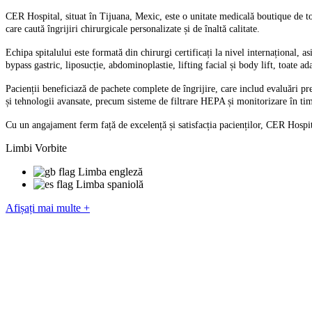
CER Hospital, situat în Tijuana, Mexic, este o unitate medicală boutique de top, 
care caută îngrijiri chirurgicale personalizate și de înaltă calitate.
Echipa spitalului este formată din chirurgi certificați la nivel internațional,
bypass gastric, liposucție, abdominoplastie, lifting facial și body lift, toate ad
Pacienții beneficiază de pachete complete de îngrijire, care includ evaluări preo
și tehnologii avansate, precum sisteme de filtrare HEPA și monitorizare în timp
Cu un angajament ferm față de excelență și satisfacția pacienților, CER Hospita
Limbi Vorbite
Limba engleză
Limba spaniolă
Afișați mai multe +