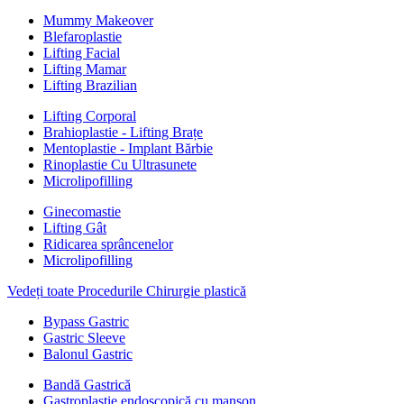
Mummy Makeover
Blefaroplastie
Lifting Facial
Lifting Mamar
Lifting Brazilian
Lifting Corporal
Brahioplastie - Lifting Brațe
Mentoplastie - Implant Bărbie
Rinoplastie Cu Ultrasunete
Microlipofilling
Ginecomastie
Lifting Gât
Ridicarea sprâncenelor
Microlipofilling
Vedeți toate Procedurile Chirurgie plastică
Bypass Gastric
Gastric Sleeve
Balonul Gastric
Bandă Gastrică
Gastroplastie endoscopică cu manșon