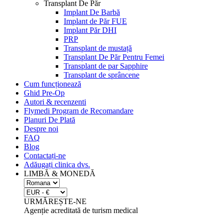
Transplant De Păr
Implant De Barbă
Implant de Păr FUE
Implant Păr DHI
PRP
Transplant de mustață
Transplant De Păr Pentru Femei
Transplant de par Sapphire
Transplant de sprâncene
Cum funcționează
Ghid Pre-Op
Autori & recenzenti
Flymedi Program de Recomandare
Planuri De Plată
Despre noi
FAQ
Blog
Contactați-ne
Adăugați clinica dvs.
LIMBĂ & MONEDĂ
URMĂREȘTE-NE
Agenție acreditată de turism medical