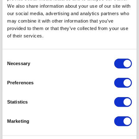
We also share information about your use of our site with
our social media, advertising and analytics partners who
may combine it with other information that you’ve
provided to them or that they’ve collected from your use
of their services.
FILTRAȚI
ȘTERGEȚI TOTUL
Consent
Destinații
Necessary
Selection
Înapoi
Destinații
Turcia
Mexic
Germania
Polonia
Cipru
(15)
(7)
(2)
(2)
(1)
Romania
(1)
Preferences
Flymedi
TÜRSAB – Tranzacțiile pe flymedi.com sunt gestionate de
Statistics
MIRAC SARA TOURISM, o agenție de turism din Grupa A
înregistrată la TÜRSAB (Certificat Nr.: 12276).
Toate tratamentele sunt efectuate de o instituție de sănătate
Marketing
certificată în turism medical.