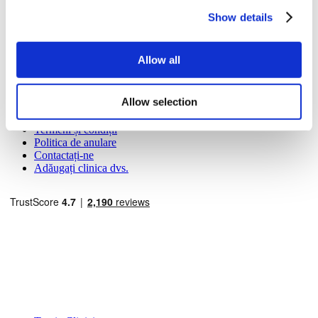
Despre noi
Cum funcționează
Show details
Ghid Pre-Op
Autori & recenzenti
Flymedi Program de Recomandare
Allow all
Planuri De Plată
Carieră
FAQ
Allow selection
Blog
Politica de confidențialitate
Termeni și condiții
Politica de anulare
Contactați-ne
Adăugați clinica dvs.
Destinații Populare