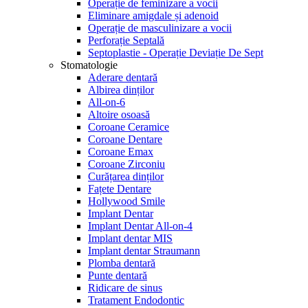
Operație de feminizare a vocii
Eliminare amigdale și adenoid
Operație de masculinizare a vocii
Perforație Septală
Septoplastie - Operație Deviație De Sept
Stomatologie
Aderare dentară
Albirea dinților
All-on-6
Altoire osoasă
Coroane Ceramice
Coroane Dentare
Coroane Emax
Coroane Zirconiu
Curățarea dinților
Fațete Dentare
Hollywood Smile
Implant Dentar
Implant Dentar All-on-4
Implant dentar MIS
Implant dentar Straumann
Plomba dentară
Punte dentară
Ridicare de sinus
Tratament Endodontic