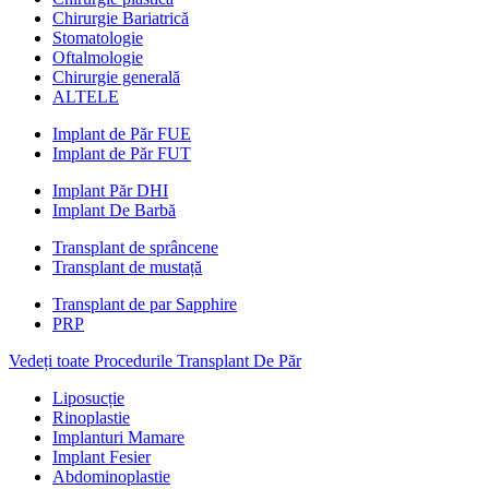
Chirurgie Bariatrică
Stomatologie
Oftalmologie
Chirurgie generală
ALTELE
Implant de Păr FUE
Implant de Păr FUT
Implant Păr DHI
Implant De Barbă
Transplant de sprâncene
Transplant de mustață
Transplant de par Sapphire
PRP
Vedeți toate Procedurile Transplant De Păr
Liposucție
Rinoplastie
Implanturi Mamare
Implant Fesier
Abdominoplastie