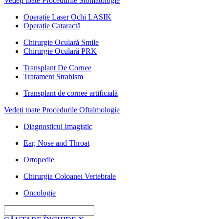
Vedeți toate Procedurile Stomatologie
Operație Laser Ochi LASIK
Operație Cataractă
Chirurgie Oculară Smile
Chirurgie Oculară PRK
Transplant De Cornee
Tratament Strabism
Transplant de cornee artificială
Vedeți toate Procedurile Oftalmologie
Diagnosticul Imagistic
Ear, Nose and Throat
Ortopedie
Chirurgia Coloanei Vertebrale
Oncologie