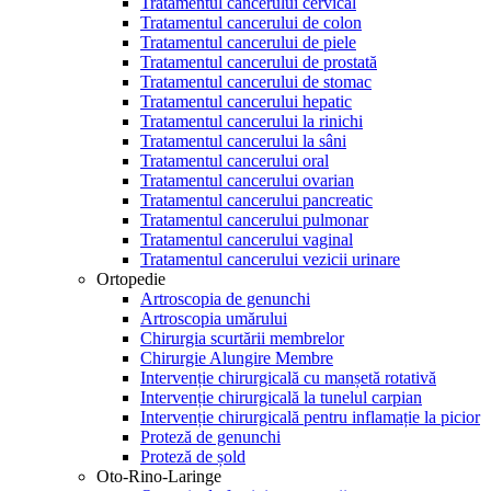
Tratamentul cancerului cervical
Tratamentul cancerului de colon
Tratamentul cancerului de piele
Tratamentul cancerului de prostată
Tratamentul cancerului de stomac
Tratamentul cancerului hepatic
Tratamentul cancerului la rinichi
Tratamentul cancerului la sâni
Tratamentul cancerului oral
Tratamentul cancerului ovarian
Tratamentul cancerului pancreatic
Tratamentul cancerului pulmonar
Tratamentul cancerului vaginal
Tratamentul cancerului vezicii urinare
Ortopedie
Artroscopia de genunchi
Artroscopia umărului
Chirurgia scurtării membrelor
Chirurgie Alungire Membre
Intervenție chirurgicală cu manșetă rotativă
Intervenție chirurgicală la tunelul carpian
Intervenție chirurgicală pentru inflamație la picior
Proteză de genunchi
Proteză de șold
Oto-Rino-Laringe