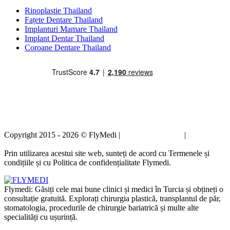
Rinoplastie Thailand
Fațete Dentare Thailand
Implanturi Mamare Thailand
Implant Dentar Thailand
Coroane Dentare Thailand
Copyright 2015 - 2026 © FlyMedi |
Termeni și condiții
|
Politica de
confidențialitate
Prin utilizarea acestui site web, sunteți de acord cu Termenele și
condițiile și cu Politica de confidențialitate Flymedi.
Flymedi: Găsiți cele mai bune clinici și medici în Turcia și obțineți o
consultație gratuită. Explorați chirurgia plastică, transplantul de păr,
stomatologia, procedurile de chirurgie bariatrică și multe alte
specialități cu ușurință.