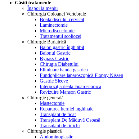
Găsiți tratamente
Înapoi la meniu
Chirurgia Coloanei Vertebrale
Boala discului cervical
Laminectomie
Microdiscectomie
Tratamentul scoliozei
Chirurgie Bariatrică
Balon gastric înghițibil
Balonul Gastric
Bypass Gastric
Chirugia Diabetului
Eliminare banda gastrica
Fundoplicare laparoscopică Floppy Nissen
Gastric Sleeve
Interpoziția ileală laparoscopică
Revizuire Manșon Gastric
Chirurgie generală
Mastectomie
Repararea herniei inghinale
Transplant de ficat
Transplant De Măduvă Osoasă
Transplant de rinichi
Chirurgie plastică
Abdominoplastie