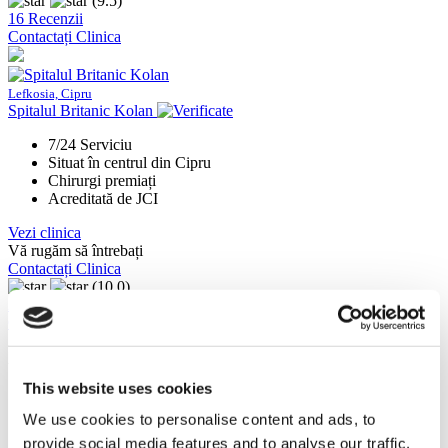
(9.5)
16 Recenzii
Contactați Clinica
Lefkosia, Cipru
Spitalul Britanic Kolan
7/24 Serviciu
Situat în centrul din Cipru
Chirurgi premiați
Acreditată de JCI
Vezi clinica
Vă rugăm să întrebați
Contactați Clinica
(10.0)
2 Recenzii
Contactați Clinica
Ați vizionat 10 din 28 clinici
AFIȘAȚI MAI MULTE CLINICI
This website uses cookies
We use cookies to personalise content and ads, to
provide social media features and to analyse our traffic.