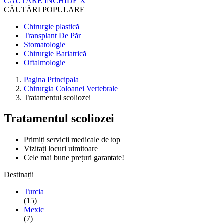
CĂUTARE
ÎNCHIDE
X
CĂUTĂRI POPULARE
Chirurgie plastică
Transplant De Păr
Stomatologie
Chirurgie Bariatrică
Oftalmologie
Pagina Principala
Chirurgia Coloanei Vertebrale
Tratamentul scoliozei
Tratamentul scoliozei
Primiți servicii medicale de top
Vizitați locuri uimitoare
Cele mai bune prețuri garantate!
Destinații
Turcia
(15)
Mexic
(7)