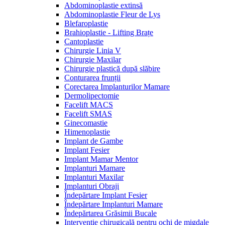
Abdominoplastie extinsă
Abdominoplastie Fleur de Lys
Blefaroplastie
Brahioplastie - Lifting Brațe
Cantoplastie
Chirurgie Linia V
Chirurgie Maxilar
Chirurgie plastică după slăbire
Conturarea frunții
Corectarea Implanturilor Mamare
Dermolipectomie
Facelift MACS
Facelift SMAS
Ginecomastie
Himenoplastie
Implant de Gambe
Implant Fesier
Implant Mamar Mentor
Implanturi Mamare
Implanturi Maxilar
Implanturi Obraji
Îndepărtare Implant Fesier
Îndepărtare Implanturi Mamare
Îndepărtarea Grăsimii Bucale
Intervenție chirugicală pentru ochi de migdale