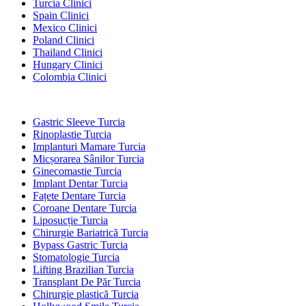
Turcia Clinici
Spain Clinici
Mexico Clinici
Poland Clinici
Thailand Clinici
Hungary Clinici
Colombia Clinici
Tratamente Populare în Turcia
Gastric Sleeve Turcia
Rinoplastie Turcia
Implanturi Mamare Turcia
Micșorarea Sânilor Turcia
Ginecomastie Turcia
Implant Dentar Turcia
Fațete Dentare Turcia
Coroane Dentare Turcia
Liposucție Turcia
Chirurgie Bariatrică Turcia
Bypass Gastric Turcia
Stomatologie Turcia
Lifting Brazilian Turcia
Transplant De Păr Turcia
Chirurgie plastică Turcia