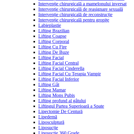
Intervenție chirurgicală a mamelonului inversat
Intervenție chirurgicală de reasignare sexuală
Intervenție chirurgicală de reconstrucție
Intervenție chirurgicală pentru gropițe
Labieplastie
Lifting Brazilian
Lifting Coapse
Lifting Corporal
Lifting Cu Fire
Lifting De Buze
Lifting Facial
Lifting Facial Central
Lifting Facial Cinderella
Lifting Facial Cu Terapia Vampir
Lifting Facial Inferior
Lifting Gât
Lifting Mamar
Lifting Mons Pubis
Lifting profund al gâtului
Liftingul Partea Superioară a Spate
Lipectomie De Centură
Lipedemă
Liposculptură
Liposucție
Liposucție 360 Grade