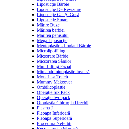
Liposucție Bărbie
Liposucție De Revizuire
Liposucție Gât Şi Gușă
Liposucție Smart
Mărire Buze
Mărirea bărbiei
Mărirea penisului
Mega Liposucție
Mentoplastie - Implant Bărbie
Microlipofilling
Micșorare Bărbie
Micșorarea Sânilor
Mini Lifting Facial
Miniabdominoplastie Inversă
MonaLisa Touch
Mummy Makeover
Ombilicoplastie
Operație Six Pack
Operație two pack
Otoplastia Chirurgia Urechii
Plasma J
Pleoapa Inferioară
Pleoapa Superioară
Procedura Nefertiti
Reconstrucție Mamară