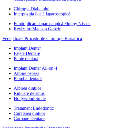
Chirugia Diabetului
Interpoziția ileală laparoscopică
Fundoplicare laparoscopică Floppy Nissen
Revizuire Manșon Gastric
Vedeți toate Procedurile Chirurgie Bariatrică
Implant Dentar
Fațete Dentare
Punte dentară
Implant Dentar All-on-4
Altoire osoasă
Plomba dentară
Albirea dinților
Ridicare de sinus
Hollywood Smile
Tratament Endodontic
Curățarea dinților
Coroane Dentare