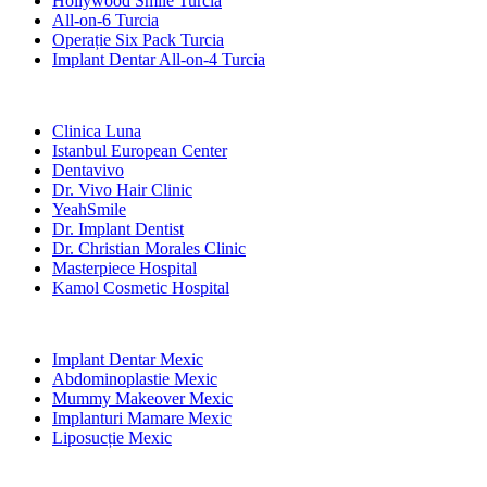
Hollywood Smile Turcia
All-on-6 Turcia
Operație Six Pack Turcia
Implant Dentar All-on-4 Turcia
Clinici Populare
Clinica Luna
Istanbul European Center
Dentavivo
Dr. Vivo Hair Clinic
YeahSmile
Dr. Implant Dentist
Dr. Christian Morales Clinic
Masterpiece Hospital
Kamol Cosmetic Hospital
Tratamente Populare în Mexic
Implant Dentar Mexic
Abdominoplastie Mexic
Mummy Makeover Mexic
Implanturi Mamare Mexic
Liposucție Mexic
Tratamente Populare în Thailand