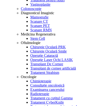
Tratament pentru riduri
Vaginoplastie
Colonoscopie
Diagnosticul Imagistic
Mamografie
Scanare CT
Scanare PET
Scanare RMN
Medicina Regenerativa
Stem Cell
Oftalmologie
Chirurgie Oculară PRK
Chirurgie Oculară Smile
Operație Cataractă
Operație Laser Ochi LASIK
Transplant De Cornee
Transplant de cornee artificială
Tratament Strabism
Oncologie
Chimioterapie
Consultație oncologică
Examinarea cancerului
Radioterapie
Tratament cu cuțitul Gamma
Tratament CyberKnife