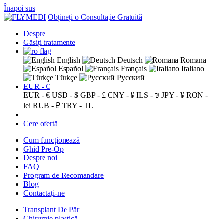
Înapoi sus
Obțineți o Consultație Gratuită
Despre
Găsiți tratamente
English
Deutsch
Romana
Español
Français
Italiano
Türkçe
Русский
EUR - €
EUR - €
USD - $
GBP - £
CNY - ¥
ILS - ₪
JPY - ¥
RON -
lei
RUB - ₽
TRY - TL
Cere ofertă
Cum funcționează
Ghid Pre-Op
Despre noi
FAQ
Program de Recomandare
Blog
Contactați-ne
Transplant De Păr
Chirurgie plastică