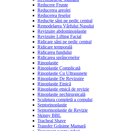
Reducere Frunte
Reducerea areolei
Reducerea feselor
Reducție sâni pe pedic central
Remodelarea Vârfului Nasului
Revizuire abdominoplastie
Revizuire Lifting Facial
Ridicare sâni pe pedic central
Ridicare temporală
Ridicarea fundului
Ridicarea sprâncenelor
Rinoplastie
Rinoplastie Complicată
Rinoplastie Cu Ultrasunete
Rinoplastie De Revizuire
Rinoplastie Etnică
Rinoplastie etnică de revizie
Rinoplastie nechirurgicală
Sculptura completă a corpului
Septorinoplastie
Septorinoplastie de Revizie
Skinny BBL
Tracheal Shave
Transfer Grăsime Mamară