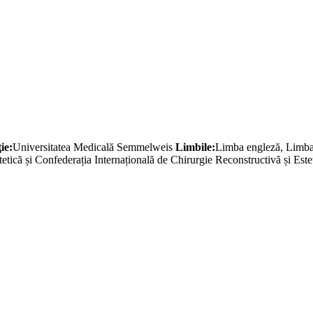
ie:
Universitatea Medicală Semmelweis
Limbile:
Limba engleză, Limb
etică și Confederația Internațională de Chirurgie Reconstructivă și Est