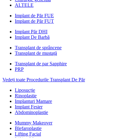
ALTELE
Implant de Păr FUE
Implant de Păr FUT
Implant Păr DHI
Implant De Barbă
Transplant de sprâncene
Transplant de mustață
Transplant de par Sapphire
PRP
Vedeți toate Procedurile Transplant De Păr
Liposucție
Rinoplastie
Implanturi Mamare
Implant Fesier
Abdominoplastie
Mummy Makeover
Blefaroplastie
Lifting Facial