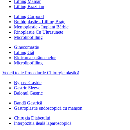
Lifting Mamar
Lifting Brazilian
Lifting Corporal
Brahioplastie - Lifting Brațe
Mentoplastie - Implant Bărbie
Rinoplastie Cu Ultrasunete
Microlipofilling
Ginecomastie
Lifting Gât
Ridicarea sprâncenelor
Microlipofilling
Vedeți toate Procedurile Chirurgie plastică
Bypass Gastric
Gastric Sleeve
Balonul Gastric
Bandă Gastrică
Gastroplastie endoscopică cu manșon
Chirugia Diabetului
Interpoziția ileală laparoscopică