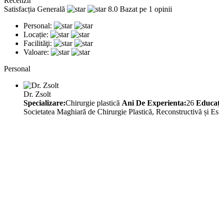
Recenzii
Satisfacția Generală
8.0
Bazat pe 1 opinii
Personal:
Locație:
Facilităţi:
Valoare:
Personal
Dr. Zsolt
Specializare:
Chirurgie plastică
Ani De Experienta:
26
Educaţ
Societatea Maghiară de Chirurgie Plastică, Reconstructivă și Est