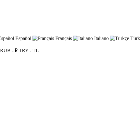
Español
Français
Italiano
Türk
RUB - ₽
TRY - TL