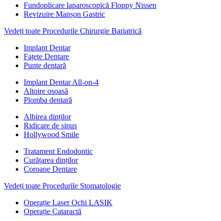
Fundoplicare laparoscopică Floppy Nissen
Revizuire Manșon Gastric
Vedeți toate Procedurile Chirurgie Bariatrică
Implant Dentar
Fațete Dentare
Punte dentară
Implant Dentar All-on-4
Altoire osoasă
Plomba dentară
Albirea dinților
Ridicare de sinus
Hollywood Smile
Tratament Endodontic
Curățarea dinților
Coroane Dentare
Vedeți toate Procedurile Stomatologie
Operație Laser Ochi LASIK
Operație Cataractă