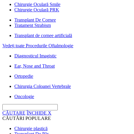
Chirurgie Oculară Smile
Chirurgie Oculară PRK
Transplant De Cornee
Tratament Strabism
Transplant de cornee artificială
Vedeți toate Procedurile Oftalmologie
Diagnosticul Imagistic
Ear, Nose and Throat
Ortopedie
Chirurgia Coloanei Vertebrale
Oncologie
CĂUTARE
ÎNCHIDE
X
CĂUTĂRI POPULARE
Chirurgie plastică
Transplant De Păr