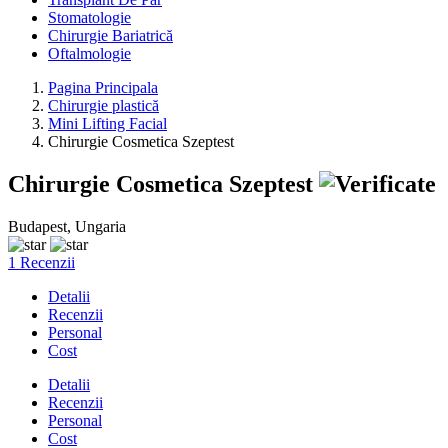
Stomatologie
Chirurgie Bariatrică
Oftalmologie
Pagina Principala
Chirurgie plastică
Mini Lifting Facial
Chirurgie Cosmetica Szeptest
Chirurgie Cosmetica Szeptest
Budapest, Ungaria
1 Recenzii
Detalii
Recenzii
Personal
Cost
Detalii
Recenzii
Personal
Cost