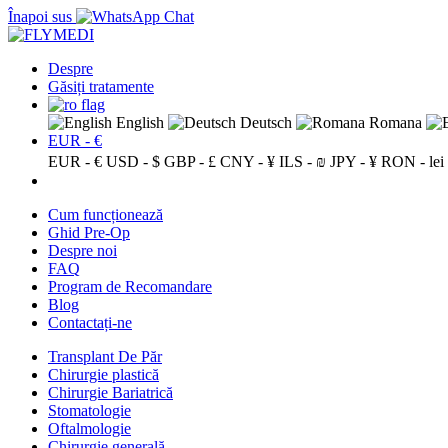
Înapoi sus
Despre
Găsiți tratamente
English
Deutsch
Romana
EUR - €
EUR - €
USD - $
GBP - £
CNY - ¥
ILS - ₪
JPY - ¥
RON - lei
Cum funcționează
Ghid Pre-Op
Despre noi
FAQ
Program de Recomandare
Blog
Contactați-ne
Transplant De Păr
Chirurgie plastică
Chirurgie Bariatrică
Stomatologie
Oftalmologie
Chirurgie generală