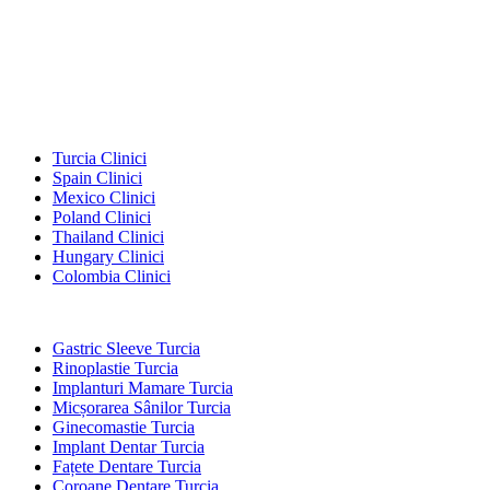
Destinații Populare
Turcia Clinici
Spain Clinici
Mexico Clinici
Poland Clinici
Thailand Clinici
Hungary Clinici
Colombia Clinici
Tratamente Populare în Turcia
Gastric Sleeve Turcia
Rinoplastie Turcia
Implanturi Mamare Turcia
Micșorarea Sânilor Turcia
Ginecomastie Turcia
Implant Dentar Turcia
Fațete Dentare Turcia
Coroane Dentare Turcia