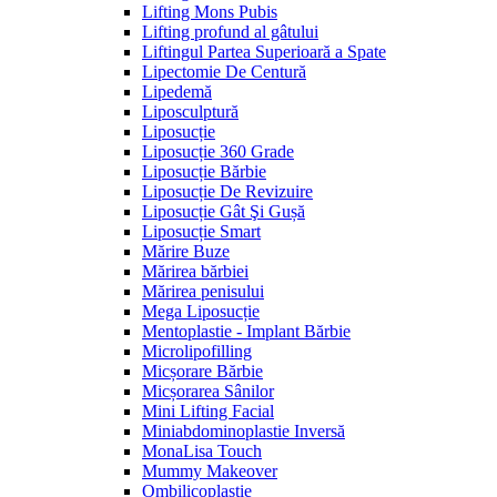
Lifting Mons Pubis
Lifting profund al gâtului
Liftingul Partea Superioară a Spate
Lipectomie De Centură
Lipedemă
Liposculptură
Liposucție
Liposucție 360 Grade
Liposucție Bărbie
Liposucție De Revizuire
Liposucție Gât Şi Gușă
Liposucție Smart
Mărire Buze
Mărirea bărbiei
Mărirea penisului
Mega Liposucție
Mentoplastie - Implant Bărbie
Microlipofilling
Micșorare Bărbie
Micșorarea Sânilor
Mini Lifting Facial
Miniabdominoplastie Inversă
MonaLisa Touch
Mummy Makeover
Ombilicoplastie