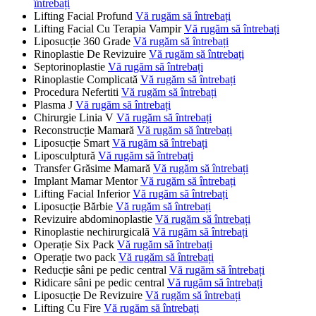
întrebați
Lifting Facial Profund
Vă rugăm să întrebați
Lifting Facial Cu Terapia Vampir
Vă rugăm să întrebați
Liposucție 360 Grade
Vă rugăm să întrebați
Rinoplastie De Revizuire
Vă rugăm să întrebați
Septorinoplastie
Vă rugăm să întrebați
Rinoplastie Complicată
Vă rugăm să întrebați
Procedura Nefertiti
Vă rugăm să întrebați
Plasma J
Vă rugăm să întrebați
Chirurgie Linia V
Vă rugăm să întrebați
Reconstrucție Mamară
Vă rugăm să întrebați
Liposucție Smart
Vă rugăm să întrebați
Liposculptură
Vă rugăm să întrebați
Transfer Grăsime Mamară
Vă rugăm să întrebați
Implant Mamar Mentor
Vă rugăm să întrebați
Lifting Facial Inferior
Vă rugăm să întrebați
Liposucție Bărbie
Vă rugăm să întrebați
Revizuire abdominoplastie
Vă rugăm să întrebați
Rinoplastie nechirurgicală
Vă rugăm să întrebați
Operație Six Pack
Vă rugăm să întrebați
Operație two pack
Vă rugăm să întrebați
Reducție sâni pe pedic central
Vă rugăm să întrebați
Ridicare sâni pe pedic central
Vă rugăm să întrebați
Liposucție De Revizuire
Vă rugăm să întrebați
Lifting Cu Fire
Vă rugăm să întrebați