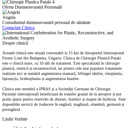
Oferta Dumneavoastră Personală
Angela
Consultantul dumneavoastră personal de sănătate
Contactați Clinica
Despre clinică
Această clinică este situată convenabil la 15 km de Aeroportul Internațional
Ferenc Liszt din Budapesta, Ungaria. Clinica de Chirurgie Plastică Pataki
este o clinică mare, cu 10 săli de tratament. Este specializată în chirurgie
plastică, estetică și reconstructivă, iar printre cele mai populare tratamente
realizate aici se numără augmentarea mamară, liftingul sânilor, rinoplastia,
liposucția, brahioplastia și augmentarea buzelor.
Clinica este membră a IPRAS și a Societății Germane de Chirurgie.
Pacienții internaționali beneficiază de transfer gratuit de la aeroport și pot
primi ajutor pentru rezervări de zboruri, hoteluri și mașini de închiriat. Sunt
disponibile servicii de traducere în engleză, maghiară, olandeză, germană și
portugheză.
Limbi Vorbite