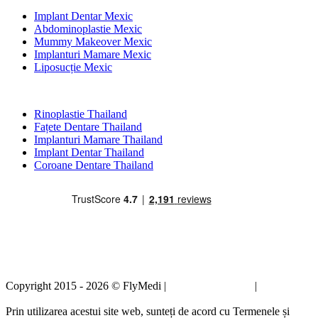
Implant Dentar Mexic
Abdominoplastie Mexic
Mummy Makeover Mexic
Implanturi Mamare Mexic
Liposucție Mexic
Tratamente Populare în Thailand
Rinoplastie Thailand
Fațete Dentare Thailand
Implanturi Mamare Thailand
Implant Dentar Thailand
Coroane Dentare Thailand
Copyright 2015 - 2026 © FlyMedi |
Termeni și condiții
|
Politica de
confidențialitate
Prin utilizarea acestui site web, sunteți de acord cu Termenele și