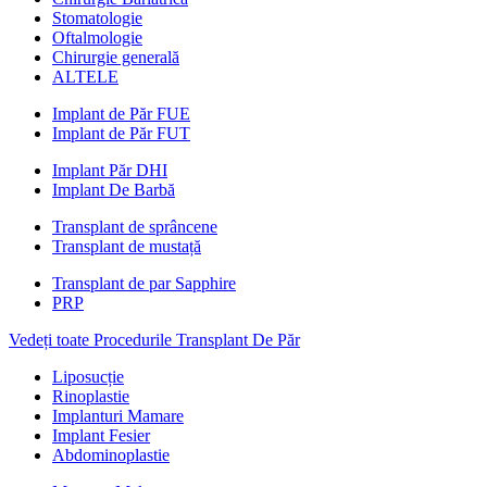
Stomatologie
Oftalmologie
Chirurgie generală
ALTELE
Implant de Păr FUE
Implant de Păr FUT
Implant Păr DHI
Implant De Barbă
Transplant de sprâncene
Transplant de mustață
Transplant de par Sapphire
PRP
Vedeți toate Procedurile Transplant De Păr
Liposucție
Rinoplastie
Implanturi Mamare
Implant Fesier
Abdominoplastie