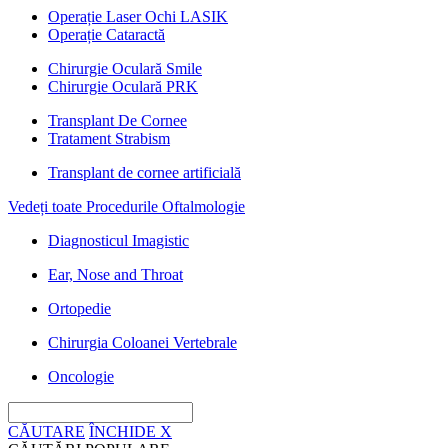
Operație Laser Ochi LASIK
Operație Cataractă
Chirurgie Oculară Smile
Chirurgie Oculară PRK
Transplant De Cornee
Tratament Strabism
Transplant de cornee artificială
Vedeți toate Procedurile Oftalmologie
Diagnosticul Imagistic
Ear, Nose and Throat
Ortopedie
Chirurgia Coloanei Vertebrale
Oncologie
CĂUTARE
ÎNCHIDE
X