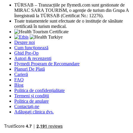
TÜRSAB – Tranzacțiile pe flymedi.com sunt gestionate de
MIRAC SARA TOURISM, o agenție de turism din Grupa A
înregistrată la TÜRSAB (Certificat Nr.: 12276).
Toate tratamentele sunt efectuate de o instituție de sănătate
certificată în turism medical.
Despre noi
Cum funcționează
Ghid Pre-Op
Autori & recenzenti
Flymedi Program de Recomandare
Planuri De Plată
Carieră
FAQ
Blog
Politica de confidențialitate
Termeni și condiții
Politica de anulare
Contactați-ne
Adăugați clinica dvs.