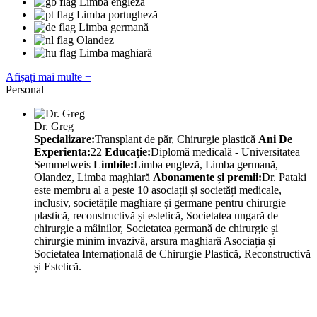
Limba engleză
Limba portugheză
Limba germană
Olandez
Limba maghiară
Afișați mai multe +
Personal
Dr. Greg
Specializare:
Transplant de păr, Chirurgie plastică
Ani De
Experienta:
22
Educaţie:
Diplomă medicală - Universitatea
Semmelweis
Limbile:
Limba engleză, Limba germană,
Olandez, Limba maghiară
Abonamente și premii:
Dr. Pataki
este membru al a peste 10 asociații și societăți medicale,
inclusiv, societățile maghiare și germane pentru chirurgie
plastică, reconstructivă și estetică, Societatea ungară de
chirurgie a mâinilor, Societatea germană de chirurgie și
chirurgie minim invazivă, arsura maghiară Asociația și
Societatea Internațională de Chirurgie Plastică, Reconstructivă
și Estetică.