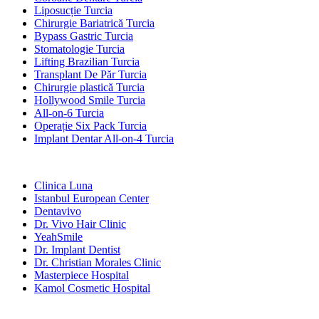
Liposucție Turcia
Chirurgie Bariatrică Turcia
Bypass Gastric Turcia
Stomatologie Turcia
Lifting Brazilian Turcia
Transplant De Păr Turcia
Chirurgie plastică Turcia
Hollywood Smile Turcia
All-on-6 Turcia
Operație Six Pack Turcia
Implant Dentar All-on-4 Turcia
Clinici Populare
Clinica Luna
Istanbul European Center
Dentavivo
Dr. Vivo Hair Clinic
YeahSmile
Dr. Implant Dentist
Dr. Christian Morales Clinic
Masterpiece Hospital
Kamol Cosmetic Hospital
Tratamente Populare în Mexic