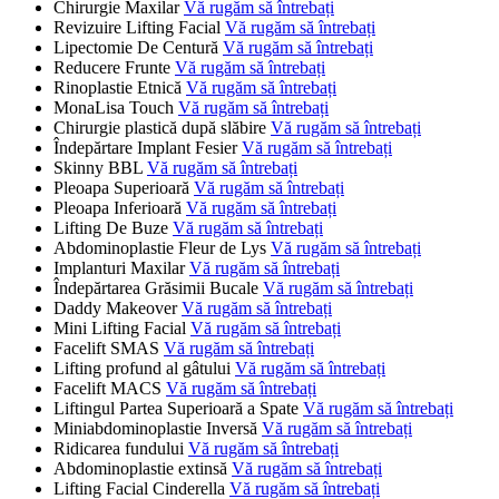
Chirurgie Maxilar
Vă rugăm să întrebați
Revizuire Lifting Facial
Vă rugăm să întrebați
Lipectomie De Centură
Vă rugăm să întrebați
Reducere Frunte
Vă rugăm să întrebați
Rinoplastie Etnică
Vă rugăm să întrebați
MonaLisa Touch
Vă rugăm să întrebați
Chirurgie plastică după slăbire
Vă rugăm să întrebați
Îndepărtare Implant Fesier
Vă rugăm să întrebați
Skinny BBL
Vă rugăm să întrebați
Pleoapa Superioară
Vă rugăm să întrebați
Pleoapa Inferioară
Vă rugăm să întrebați
Lifting De Buze
Vă rugăm să întrebați
Abdominoplastie Fleur de Lys
Vă rugăm să întrebați
Implanturi Maxilar
Vă rugăm să întrebați
Îndepărtarea Grăsimii Bucale
Vă rugăm să întrebați
Daddy Makeover
Vă rugăm să întrebați
Mini Lifting Facial
Vă rugăm să întrebați
Facelift SMAS
Vă rugăm să întrebați
Lifting profund al gâtului
Vă rugăm să întrebați
Facelift MACS
Vă rugăm să întrebați
Liftingul Partea Superioară a Spate
Vă rugăm să întrebați
Miniabdominoplastie Inversă
Vă rugăm să întrebați
Ridicarea fundului
Vă rugăm să întrebați
Abdominoplastie extinsă
Vă rugăm să întrebați
Lifting Facial Cinderella
Vă rugăm să întrebați