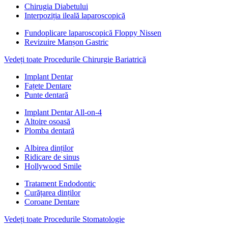
Chirugia Diabetului
Interpoziția ileală laparoscopică
Fundoplicare laparoscopică Floppy Nissen
Revizuire Manșon Gastric
Vedeți toate Procedurile Chirurgie Bariatrică
Implant Dentar
Fațete Dentare
Punte dentară
Implant Dentar All-on-4
Altoire osoasă
Plomba dentară
Albirea dinților
Ridicare de sinus
Hollywood Smile
Tratament Endodontic
Curățarea dinților
Coroane Dentare
Vedeți toate Procedurile Stomatologie