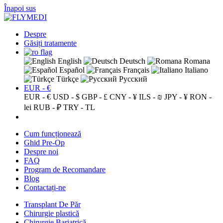
Înapoi sus
Despre
Găsiți tratamente
English
Deutsch
Romana
Español
Français
Italiano
Türkçe
Русский
EUR - €
EUR - €
USD - $
GBP - £
CNY - ¥
ILS - ₪
JPY - ¥
RON -
lei
RUB - ₽
TRY - TL
Cum funcționează
Ghid Pre-Op
Despre noi
FAQ
Program de Recomandare
Blog
Contactați-ne
Transplant De Păr
Chirurgie plastică
Chirurgie Bariatrică