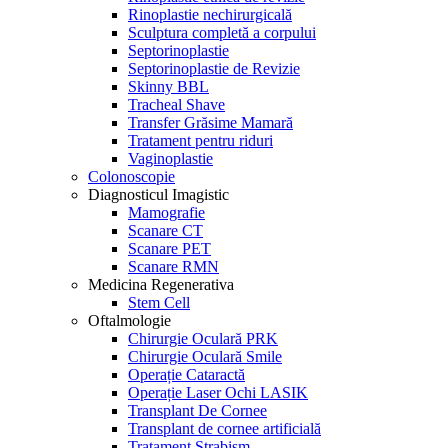
Rinoplastie nechirurgicală
Sculptura completă a corpului
Septorinoplastie
Septorinoplastie de Revizie
Skinny BBL
Tracheal Shave
Transfer Grăsime Mamară
Tratament pentru riduri
Vaginoplastie
Colonoscopie
Diagnosticul Imagistic
Mamografie
Scanare CT
Scanare PET
Scanare RMN
Medicina Regenerativa
Stem Cell
Oftalmologie
Chirurgie Oculară PRK
Chirurgie Oculară Smile
Operație Cataractă
Operație Laser Ochi LASIK
Transplant De Cornee
Transplant de cornee artificială
Tratament Strabism