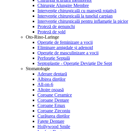
Chirurgia scurtării membrelor
Chirurgie Alungire Membre
Intervenție chirurgicală cu manșetă rotativă
Intervenție chirurgicală la tunelul carpian
Intervenție chirurgicală pentru inflamație la picior
Proteză de genunchi
Proteză de șold
Oto-Rino-Laringe
Operație de feminizare a vocii
Eliminare amigdale și adenoid
Operație de masculinizare a vocii
Perforație Septală
Septoplastie - Operație Deviație De Sept
Stomatologie
Aderare dentară
Albirea dinților
All-on-6
Altoire osoasă
Coroane Ceramice
Coroane Dentare
Coroane Emax
Coroane Zirconiu
Curățarea dinților
Fațete Dentare
Hollywood Smile