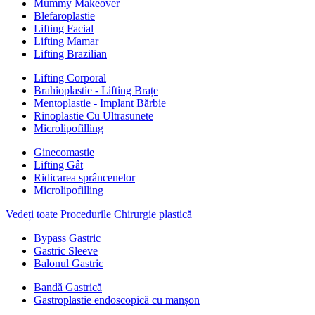
Mummy Makeover
Blefaroplastie
Lifting Facial
Lifting Mamar
Lifting Brazilian
Lifting Corporal
Brahioplastie - Lifting Brațe
Mentoplastie - Implant Bărbie
Rinoplastie Cu Ultrasunete
Microlipofilling
Ginecomastie
Lifting Gât
Ridicarea sprâncenelor
Microlipofilling
Vedeți toate Procedurile Chirurgie plastică
Bypass Gastric
Gastric Sleeve
Balonul Gastric
Bandă Gastrică
Gastroplastie endoscopică cu manșon