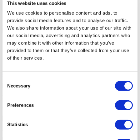
This website uses cookies
TV în cameră
Salon de înfrumusețare
We use cookies to personalise content and ads, to
Centru Spa și Wellness
provide social media features and to analyse our traffic.
Oferta Dumneavoastră Personală
We also share information about your use of our site with
our social media, advertising and analytics partners who
Angela
Consultantul dumneavoastră personal de sănătate
may combine it with other information that you’ve
provided to them or that they’ve collected from your use
Consultație gratuită online
of their services.
Prioritate pentru programări
Alăturați-vă familiei fericite a pacienților Flymedi
Obțineți o Consultație Gratuită
Consent
Acreditări
Necessary
Selection
FLYMEDI VĂ VINE ÎN AJUTOR
Preferences
Cum vă poate ajuta Flymedi?
Statistics
Asistență personală 7/24 pe tot parcursul călătoriei