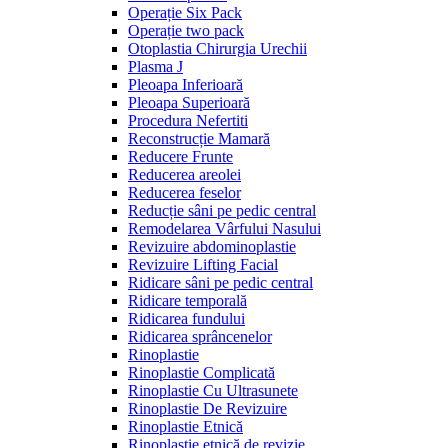
Operație Six Pack
Operație two pack
Otoplastia Chirurgia Urechii
Plasma J
Pleoapa Inferioară
Pleoapa Superioară
Procedura Nefertiti
Reconstrucție Mamară
Reducere Frunte
Reducerea areolei
Reducerea feselor
Reducție sâni pe pedic central
Remodelarea Vârfului Nasului
Revizuire abdominoplastie
Revizuire Lifting Facial
Ridicare sâni pe pedic central
Ridicare temporală
Ridicarea fundului
Ridicarea sprâncenelor
Rinoplastie
Rinoplastie Complicată
Rinoplastie Cu Ultrasunete
Rinoplastie De Revizuire
Rinoplastie Etnică
Rinoplastie etnică de revizie