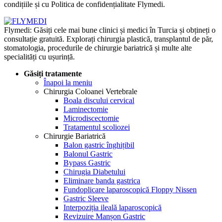
condițiile și cu Politica de confidențialitate Flymedi.
Flymedi: Găsiți cele mai bune clinici și medici în Turcia și obțineți o
consultație gratuită. Explorați chirurgia plastică, transplantul de păr,
stomatologia, procedurile de chirurgie bariatrică și multe alte
specialități cu ușurință.
Găsiți tratamente
Înapoi la meniu
Chirurgia Coloanei Vertebrale
Boala discului cervical
Laminectomie
Microdiscectomie
Tratamentul scoliozei
Chirurgie Bariatrică
Balon gastric înghițibil
Balonul Gastric
Bypass Gastric
Chirugia Diabetului
Eliminare banda gastrica
Fundoplicare laparoscopică Floppy Nissen
Gastric Sleeve
Interpoziția ileală laparoscopică
Revizuire Manșon Gastric