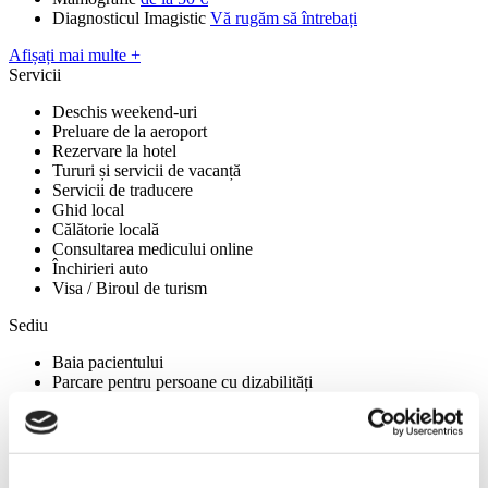
Diagnosticul Imagistic
Vă rugăm să întrebați
Afișați mai multe +
Servicii
Deschis weekend-uri
Preluare de la aeroport
Rezervare la hotel
Tururi și servicii de vacanță
Servicii de traducere
Ghid local
Călătorie locală
Consultarea medicului online
Închirieri auto
Visa / Biroul de turism
Sediu
Baia pacientului
Parcare pentru persoane cu dizabilități
Accesibil pentru persoanele cu dizabilități
Parcare
WiFi gratuit
Acces la transportul public
Telefon în cameră