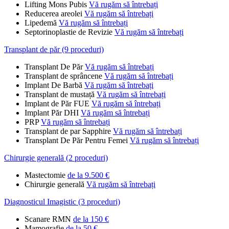
Lifting Mons Pubis
Vă rugăm să întrebați
Reducerea areolei
Vă rugăm să întrebați
Lipedemă
Vă rugăm să întrebați
Septorinoplastie de Revizie
Vă rugăm să întrebați
Transplant de păr (9 proceduri)
Transplant De Păr
Vă rugăm să întrebați
Transplant de sprâncene
Vă rugăm să întrebați
Implant De Barbă
Vă rugăm să întrebați
Transplant de mustață
Vă rugăm să întrebați
Implant de Păr FUE
Vă rugăm să întrebați
Implant Păr DHI
Vă rugăm să întrebați
PRP
Vă rugăm să întrebați
Transplant de par Sapphire
Vă rugăm să întrebați
Transplant De Păr Pentru Femei
Vă rugăm să întrebați
Chirurgie generală (2 proceduri)
Mastectomie
de la 9.500 €
Chirurgie generală
Vă rugăm să întrebați
Diagnosticul Imagistic (3 proceduri)
Scanare RMN
de la 150 €
Mamografie
de la 50 €