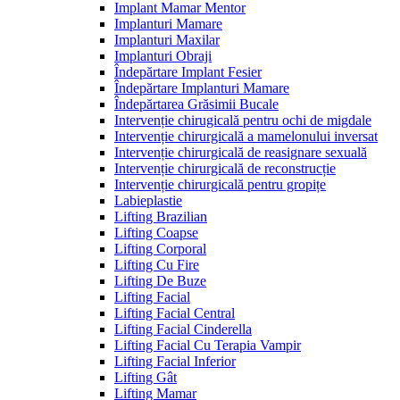
Implant Mamar Mentor
Implanturi Mamare
Implanturi Maxilar
Implanturi Obraji
Îndepărtare Implant Fesier
Îndepărtare Implanturi Mamare
Îndepărtarea Grăsimii Bucale
Intervenție chirugicală pentru ochi de migdale
Intervenție chirurgicală a mamelonului inversat
Intervenție chirurgicală de reasignare sexuală
Intervenție chirurgicală de reconstrucție
Intervenție chirurgicală pentru gropițe
Labieplastie
Lifting Brazilian
Lifting Coapse
Lifting Corporal
Lifting Cu Fire
Lifting De Buze
Lifting Facial
Lifting Facial Central
Lifting Facial Cinderella
Lifting Facial Cu Terapia Vampir
Lifting Facial Inferior
Lifting Gât
Lifting Mamar