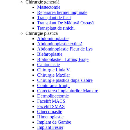
Chirurgie generală
Mastectomie
Repararea herniei inghinale
Transplant de ficat
Transplant De Măduvă Osoasă
Transplant de rinichi
Chirurgie plastică
Abdominoplastie
Abdominoplastie extinsă
Abdominoplastie Fleur de Lys
Blefaroplastie
Brahioplastie - Lifting Brațe
Cantoplastie
Chirurgie Linia V
Chirurgie Maxilar
Chirurgie plastică după slăbire
Conturarea frunții
Corectarea Implanturilor Mamare
Dermolipectomie
Facelift MACS
Facelift SMAS
Ginecomastie
Himenoplastie
Implant de Gambe
Implant Fesier