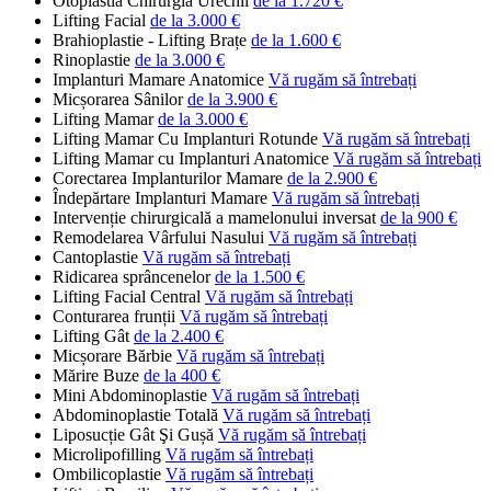
Otoplastia Chirurgia Urechii
de la 1.720 €
Lifting Facial
de la 3.000 €
Brahioplastie - Lifting Brațe
de la 1.600 €
Rinoplastie
de la 3.000 €
Implanturi Mamare Anatomice
Vă rugăm să întrebați
Micșorarea Sânilor
de la 3.900 €
Lifting Mamar
de la 3.000 €
Lifting Mamar Cu Implanturi Rotunde
Vă rugăm să întrebați
Lifting Mamar cu Implanturi Anatomice
Vă rugăm să întrebați
Corectarea Implanturilor Mamare
de la 2.900 €
Îndepărtare Implanturi Mamare
Vă rugăm să întrebați
Intervenție chirurgicală a mamelonului inversat
de la 900 €
Remodelarea Vârfului Nasului
Vă rugăm să întrebați
Cantoplastie
Vă rugăm să întrebați
Ridicarea sprâncenelor
de la 1.500 €
Lifting Facial Central
Vă rugăm să întrebați
Conturarea frunții
Vă rugăm să întrebați
Lifting Gât
de la 2.400 €
Micșorare Bărbie
Vă rugăm să întrebați
Mărire Buze
de la 400 €
Mini Abdominoplastie
Vă rugăm să întrebați
Abdominoplastie Totală
Vă rugăm să întrebați
Liposucție Gât Şi Gușă
Vă rugăm să întrebați
Microlipofilling
Vă rugăm să întrebați
Ombilicoplastie
Vă rugăm să întrebați