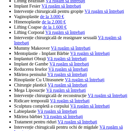
Lifting Brazilian
Vă rugăm să întrebați
Implant Fesier
Vă rugăm să întrebați
Intervenție chirurgicală pentru gropițe
Vă rugăm să întrebați
Vaginoplastie
de la 3.000 €
Himenoplastie
de la 2.000 €
Lifting Coapse
de la 1.600 €
Lifting Corporal
Vă rugăm să întrebați
Intervenție chirurgicală de reasignare sexuală
Vă rugăm să
întrebați
Mummy Makeover
Vă rugăm să întrebați
Mentoplastie - Implant Bărbie
Vă rugăm să întrebați
Implanturi Obraji
Vă rugăm să întrebați
Implant de Gambe
Vă rugăm să întrebați
Reducerea feselor
Vă rugăm să întrebați
Mărirea penisului
Vă rugăm să întrebați
Rinoplastie Cu Ultrasunete
Vă rugăm să întrebați
Chirurgie plastică
Vă rugăm să întrebați
Mega Liposucție
Vă rugăm să întrebați
Intervenție chirurgicală de reconstrucție
Vă rugăm să întrebați
Ridicare temporală
Vă rugăm să întrebați
Sculptura completă a corpului
Vă rugăm să întrebați
Labieplastie
Vă rugăm să întrebați
Mărirea bărbiei
Vă rugăm să întrebați
Tratament pentru riduri
Vă rugăm să întrebați
Intervenție chirugicală pentru ochi de migdale
Vă rugăm să