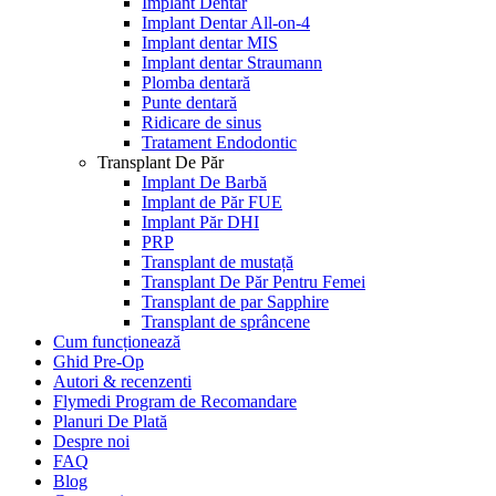
Implant Dentar
Implant Dentar All-on-4
Implant dentar MIS
Implant dentar Straumann
Plomba dentară
Punte dentară
Ridicare de sinus
Tratament Endodontic
Transplant De Păr
Implant De Barbă
Implant de Păr FUE
Implant Păr DHI
PRP
Transplant de mustață
Transplant De Păr Pentru Femei
Transplant de par Sapphire
Transplant de sprâncene
Cum funcționează
Ghid Pre-Op
Autori & recenzenti
Flymedi Program de Recomandare
Planuri De Plată
Despre noi
FAQ
Blog