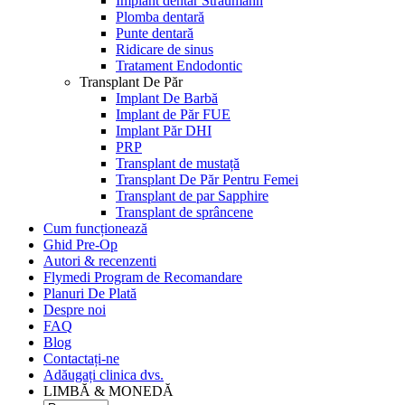
Implant dentar Straumann
Plomba dentară
Punte dentară
Ridicare de sinus
Tratament Endodontic
Transplant De Păr
Implant De Barbă
Implant de Păr FUE
Implant Păr DHI
PRP
Transplant de mustață
Transplant De Păr Pentru Femei
Transplant de par Sapphire
Transplant de sprâncene
Cum funcționează
Ghid Pre-Op
Autori & recenzenti
Flymedi Program de Recomandare
Planuri De Plată
Despre noi
FAQ
Blog
Contactați-ne
Adăugați clinica dvs.
LIMBĂ & MONEDĂ