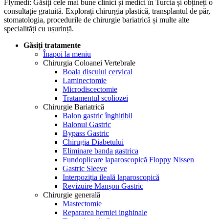
Flymedi: Găsiți cele mai bune clinici și medici în Turcia și obțineți o
consultație gratuită. Explorați chirurgia plastică, transplantul de păr,
stomatologia, procedurile de chirurgie bariatrică și multe alte
specialități cu ușurință.
Găsiți tratamente
Înapoi la meniu
Chirurgia Coloanei Vertebrale
Boala discului cervical
Laminectomie
Microdiscectomie
Tratamentul scoliozei
Chirurgie Bariatrică
Balon gastric înghițibil
Balonul Gastric
Bypass Gastric
Chirugia Diabetului
Eliminare banda gastrica
Fundoplicare laparoscopică Floppy Nissen
Gastric Sleeve
Interpoziția ileală laparoscopică
Revizuire Manșon Gastric
Chirurgie generală
Mastectomie
Repararea herniei inghinale