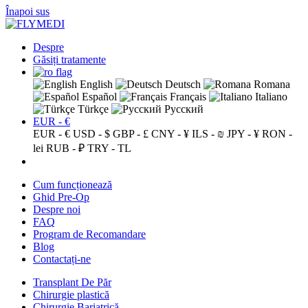
Înapoi sus
Despre
Găsiți tratamente
English
Deutsch
Romana
Español
Français
Italiano
Türkçe
Русский
EUR - €
EUR - €
USD - $
GBP - £
CNY - ¥
ILS - ₪
JPY - ¥
RON -
lei
RUB - ₽
TRY - TL
Cum funcționează
Ghid Pre-Op
Despre noi
FAQ
Program de Recomandare
Blog
Contactați-ne
Transplant De Păr
Chirurgie plastică
Chirurgie Bariatrică