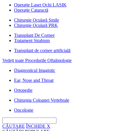
Operație Laser Ochi LASIK
Operație Cataractă
Chirurgie Oculară Smile
Chirurgie Oculară PRK
Transplant De Cornee
Tratament Strabism
Transplant de cornee artificială
Vedeți toate Procedurile Oftalmologie
Diagnosticul Imagistic
Ear, Nose and Throat
Ortopedie
Chirurgia Coloanei Vertebrale
Oncologie
CĂUTARE
ÎNCHIDE
X