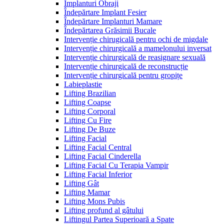
Implanturi Obraji
Îndepărtare Implant Fesier
Îndepărtare Implanturi Mamare
Îndepărtarea Grăsimii Bucale
Intervenție chirugicală pentru ochi de migdale
Intervenție chirurgicală a mamelonului inversat
Intervenție chirurgicală de reasignare sexuală
Intervenție chirurgicală de reconstrucție
Intervenție chirurgicală pentru gropițe
Labieplastie
Lifting Brazilian
Lifting Coapse
Lifting Corporal
Lifting Cu Fire
Lifting De Buze
Lifting Facial
Lifting Facial Central
Lifting Facial Cinderella
Lifting Facial Cu Terapia Vampir
Lifting Facial Inferior
Lifting Gât
Lifting Mamar
Lifting Mons Pubis
Lifting profund al gâtului
Liftingul Partea Superioară a Spate