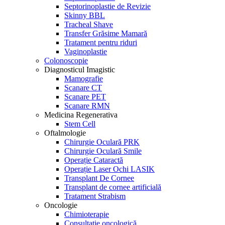
Septorinoplastie de Revizie
Skinny BBL
Tracheal Shave
Transfer Grăsime Mamară
Tratament pentru riduri
Vaginoplastie
Colonoscopie
Diagnosticul Imagistic
Mamografie
Scanare CT
Scanare PET
Scanare RMN
Medicina Regenerativa
Stem Cell
Oftalmologie
Chirurgie Oculară PRK
Chirurgie Oculară Smile
Operație Cataractă
Operație Laser Ochi LASIK
Transplant De Cornee
Transplant de cornee artificială
Tratament Strabism
Oncologie
Chimioterapie
Consultație oncologică