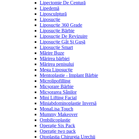
Lipectomie De Centură
Lipedemă
Liposculptură
Liposucție
Liposucție 360 Grade
Liposucție Bărbie
Liposucție De Revizuire
Liposucție Gât Şi Gușă
Liposucție Smart
Mărire Buze
Mărirea bărbiei
Mărirea penisului
Mega Liposucție
Mentoplastie - Implant Bărbie
Microlipofilling
Micșorare Bărbie
Micșorarea Sânilor
Mini Lifting Facial
Miniabdominoplastie Inversă
MonaLisa Touch
Mummy Makeover
Ombilicoplastie
Operație Six Pack
Operație two pack
Otoplastia Chirurgia Urechii