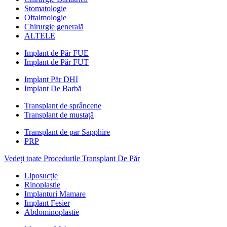
Stomatologie
Oftalmologie
Chirurgie generală
ALTELE
Implant de Păr FUE
Implant de Păr FUT
Implant Păr DHI
Implant De Barbă
Transplant de sprâncene
Transplant de mustață
Transplant de par Sapphire
PRP
Vedeți toate Procedurile Transplant De Păr
Liposucție
Rinoplastie
Implanturi Mamare
Implant Fesier
Abdominoplastie