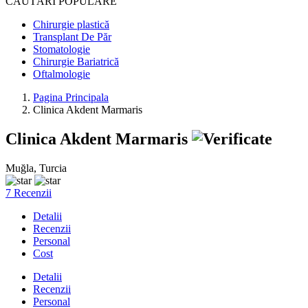
CĂUTĂRI POPULARE
Chirurgie plastică
Transplant De Păr
Stomatologie
Chirurgie Bariatrică
Oftalmologie
Pagina Principala
Clinica Akdent Marmaris
Clinica Akdent Marmaris
Muğla, Turcia
7 Recenzii
Detalii
Recenzii
Personal
Cost
Detalii
Recenzii
Personal