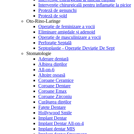
Intervenție chirurgicală pentru inflamație la picior
Proteză de genunchi
Proteză de șold
Oto-Rino-Laringe
Operație de feminizare a vocii
Eliminare amigdale și adenoid
Operație de masculinizare a vocii
Perforație Septală
Septoplastie - Operație Deviație De Sept
Stomatologie
Aderare dentară
Albirea dinților
All-on-6
Altoire osoasă
Coroane Ceramice
Coroane Dentare
Coroane Emax
Coroane Zirconiu
Curățarea dinților
Fațete Dentare
Hollywood Smile
Implant Dentar
Implant Dentar All-on-4
Implant dentar MIS