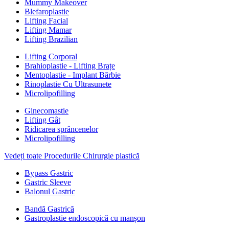
Mummy Makeover
Blefaroplastie
Lifting Facial
Lifting Mamar
Lifting Brazilian
Lifting Corporal
Brahioplastie - Lifting Brațe
Mentoplastie - Implant Bărbie
Rinoplastie Cu Ultrasunete
Microlipofilling
Ginecomastie
Lifting Gât
Ridicarea sprâncenelor
Microlipofilling
Vedeți toate Procedurile Chirurgie plastică
Bypass Gastric
Gastric Sleeve
Balonul Gastric
Bandă Gastrică
Gastroplastie endoscopică cu manșon