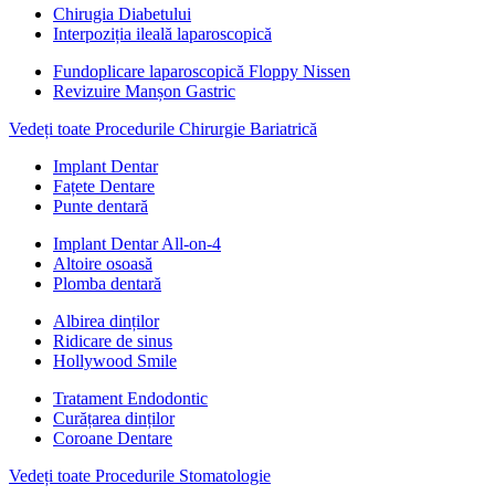
Chirugia Diabetului
Interpoziția ileală laparoscopică
Fundoplicare laparoscopică Floppy Nissen
Revizuire Manșon Gastric
Vedeți toate Procedurile Chirurgie Bariatrică
Implant Dentar
Fațete Dentare
Punte dentară
Implant Dentar All-on-4
Altoire osoasă
Plomba dentară
Albirea dinților
Ridicare de sinus
Hollywood Smile
Tratament Endodontic
Curățarea dinților
Coroane Dentare
Vedeți toate Procedurile Stomatologie