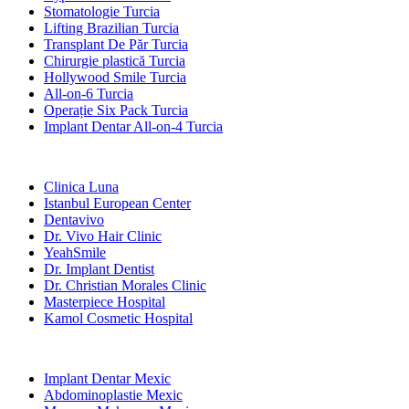
Stomatologie Turcia
Lifting Brazilian Turcia
Transplant De Păr Turcia
Chirurgie plastică Turcia
Hollywood Smile Turcia
All-on-6 Turcia
Operație Six Pack Turcia
Implant Dentar All-on-4 Turcia
Clinici Populare
Clinica Luna
Istanbul European Center
Dentavivo
Dr. Vivo Hair Clinic
YeahSmile
Dr. Implant Dentist
Dr. Christian Morales Clinic
Masterpiece Hospital
Kamol Cosmetic Hospital
Tratamente Populare în Mexic
Implant Dentar Mexic
Abdominoplastie Mexic