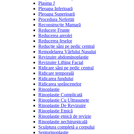
Plasma J
Pleoapa Inferioară
Pleoapa Superioară
Procedura Nefertiti
Reconstrucție Mamară
Reducere Frunte
Reducerea areolei
Reducerea feselor
Reducție sâni pe pedic central
Remodelarea Vârfului Nasului
Revizuire abdominoplastie
Revizuire Lifting Facial
Ridicare sâni pe pedic central
Ridicare temporală
Ridicarea fundului
Ridicarea sprâncenelor
Rinoplastie
Rinoplastie Complicată
Rinoplastie Cu Ultrasunete
Rinoplastie De Revizuire
Rinoplastie Etnică
Rinoplastie etnică de revizie
Rinoplastie nechirurgicală
Sculptura completă a corpului
Septorinoplastie