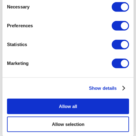
Consent
Toate tratamentele sunt efectuate de o instituție de sănătate
Necessary
Selection
certificată în turism medical.
Preferences
Despre noi
Cum funcționează
Ghid Pre-Op
Autori & recenzenti
Statistics
Flymedi Program de Recomandare
Planuri De Plată
Carieră
Marketing
FAQ
Blog
Politica de confidențialitate
Termeni și condiții
Politica de anulare
Show details
Contactați-ne
Adăugați clinica dvs.
Allow all
Allow selection