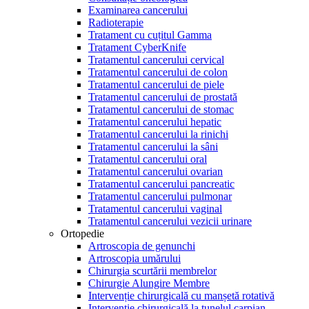
Examinarea cancerului
Radioterapie
Tratament cu cuțitul Gamma
Tratament CyberKnife
Tratamentul cancerului cervical
Tratamentul cancerului de colon
Tratamentul cancerului de piele
Tratamentul cancerului de prostată
Tratamentul cancerului de stomac
Tratamentul cancerului hepatic
Tratamentul cancerului la rinichi
Tratamentul cancerului la sâni
Tratamentul cancerului oral
Tratamentul cancerului ovarian
Tratamentul cancerului pancreatic
Tratamentul cancerului pulmonar
Tratamentul cancerului vaginal
Tratamentul cancerului vezicii urinare
Ortopedie
Artroscopia de genunchi
Artroscopia umărului
Chirurgia scurtării membrelor
Chirurgie Alungire Membre
Intervenție chirurgicală cu manșetă rotativă
Intervenție chirurgicală la tunelul carpian