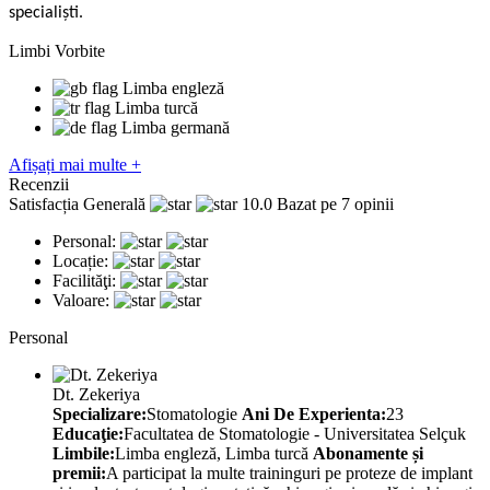
specialiști.
Limbi Vorbite
Limba engleză
Limba turcă
Limba germană
Afișați mai multe +
Recenzii
Satisfacția Generală
10.0
Bazat pe 7 opinii
Personal:
Locație:
Facilităţi:
Valoare:
Personal
Dt. Zekeriya
Specializare:
Stomatologie
Ani De Experienta:
23
Educaţie:
Facultatea de Stomatologie - Universitatea Selçuk
Limbile:
Limba engleză, Limba turcă
Abonamente și
premii:
A participat la multe traininguri pe proteze de implant