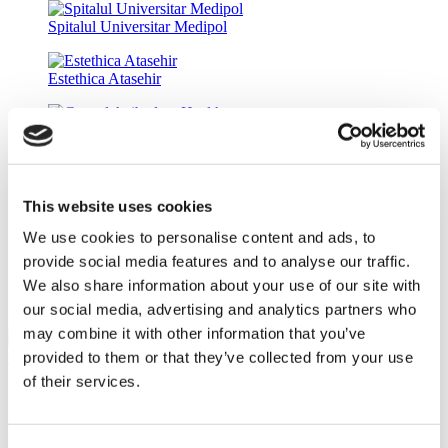
Spitalul Universitar Medipol
Estethica Atasehir
Grupul Acibadem Healthcare
DentGroup Maslak
This website uses cookies
Spitalul Medical Park Gaziosmanpasa
We use cookies to personalise content and ads, to
provide social media features and to analyse our traffic.
We also share information about your use of our site with
Spitalul Ethica Incirli
our social media, advertising and analytics partners who
Clinica Akdent Marmaris
may combine it with other information that you’ve
10.0
(7)
Obțineți o ofertă
provided to them or that they’ve collected from your use
Flymedi
of their services.
TÜRSAB – Tranzacțiile pe flymedi.com sunt gestionate de
MIRAC SARA TOURISM, o agenție de turism din Grupa A
înregistrată la TÜRSAB (Certificat Nr.: 12276).