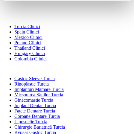
Destinații Populare
Turcia Clinici
Spain Clinici
Mexico Clinici
Poland Clinici
Thailand Clinici
Hungary Clinici
Colombia Clinici
Tratamente Populare în Turcia
Gastric Sleeve Turcia
Rinoplastie Turcia
Implanturi Mamare Turcia
Micșorarea Sânilor Turcia
Ginecomastie Turcia
Implant Dentar Turcia
Fațete Dentare Turcia
Coroane Dentare Turcia
Liposucție Turcia
Chirurgie Bariatrică Turcia
Bypass Gastric Turcia