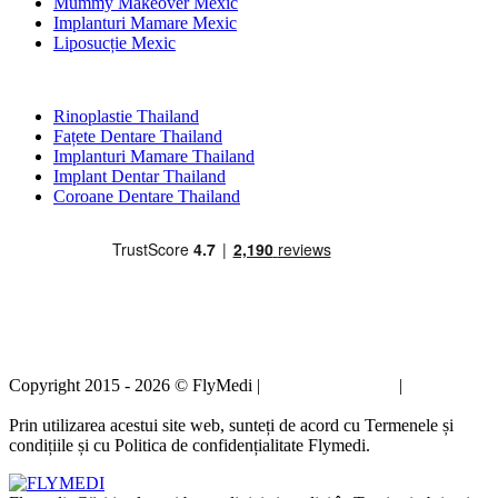
Mummy Makeover Mexic
Implanturi Mamare Mexic
Liposucție Mexic
Tratamente Populare în Thailand
Rinoplastie Thailand
Fațete Dentare Thailand
Implanturi Mamare Thailand
Implant Dentar Thailand
Coroane Dentare Thailand
Copyright 2015 - 2026 © FlyMedi |
Termeni și condiții
|
Politica de
confidențialitate
Prin utilizarea acestui site web, sunteți de acord cu Termenele și
condițiile și cu Politica de confidențialitate Flymedi.