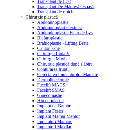
Transplant de ficat
Transplant De Măduvă Osoasă
Transplant de rinichi
Chirurgie plastică
Abdominoplastie
Abdominoplastie extinsă
Abdominoplastie Fleur de Lys
Blefaroplastie
Brahioplastie - Lifting Brațe
Cantoplastie
Chirurgie Linia V
Chirurgie Maxilar
Chirurgie plastică după slăbire
Conturarea frunții
Corectarea Implanturilor Mamare
Dermolipectomie
Facelift MACS
Facelift SMAS
Ginecomastie
Himenoplastie
Implant de Gambe
Implant Fesier
Implant Mamar Mentor
Implanturi Mamare
Implanturi Maxilar