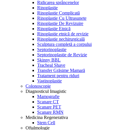
Ridicarea sprâncenelor
Rinoplastie
Rinoplastie Complicată
Rinoplastie Cu Ultrasunete
Rinoplastie De Revizuire
Rinoplastie Etnică
Rinoplastie etnică de revizie
Rinoplastie nechirurgicală
Sculptura completă a corpului
Septorinoplastie
Septorinoplastie de Revizie
Skinny BBL
Tracheal Shave
Transfer Grăsime Mamară
Tratament pentru riduri
Vaginoplastie
Colonoscopie
Diagnosticul Imagistic
Mamografie
Scanare CT
Scanare PET
Scanare RMN
Medicina Regenerativa
Stem Cell
Oftalmologie