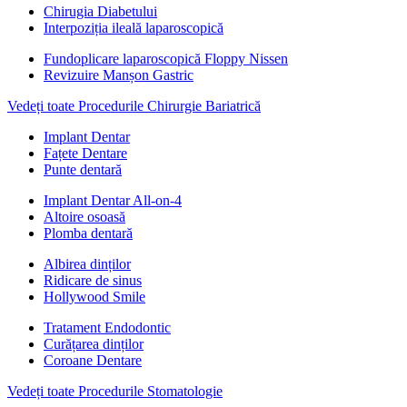
Chirugia Diabetului
Interpoziția ileală laparoscopică
Fundoplicare laparoscopică Floppy Nissen
Revizuire Manșon Gastric
Vedeți toate Procedurile Chirurgie Bariatrică
Implant Dentar
Fațete Dentare
Punte dentară
Implant Dentar All-on-4
Altoire osoasă
Plomba dentară
Albirea dinților
Ridicare de sinus
Hollywood Smile
Tratament Endodontic
Curățarea dinților
Coroane Dentare
Vedeți toate Procedurile Stomatologie