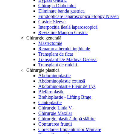
Bypass Gastric
Chirugia Diabetului
Eliminare banda gastrica
Fundoplicare laparoscopică Floppy Nissen
Gastric Sleeve
Interpoziția ileală laparoscopică
Revizuire Manșon Gastric
Chirurgie generală
Mastectomie
Repararea herniei inghinale
Transplant de ficat
Transplant De Măduvă Osoasă
Transplant de rinichi
Chirurgie plastică
Abdominoplastie
Abdominoplastie extinsă
Abdominoplastie Fleur de Lys
Blefaroplastie
Brahioplastie - Lifting Brațe
Cantoplastie
Chirurgie Linia V
Chirurgie Maxilar
Chirurgie plastică după slăbire
Conturarea frunții
Corectarea Implanturilor Mamare