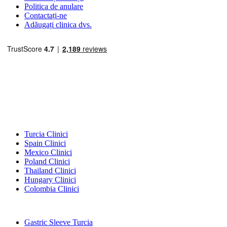
Politica de anulare
Contactați-ne
Adăugați clinica dvs.
Destinații Populare
Turcia Clinici
Spain Clinici
Mexico Clinici
Poland Clinici
Thailand Clinici
Hungary Clinici
Colombia Clinici
Tratamente Populare în Turcia
Gastric Sleeve Turcia