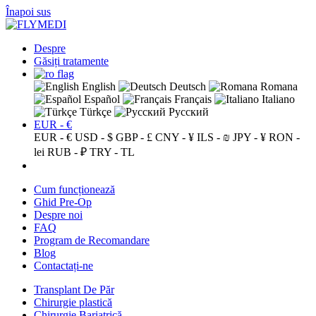
Înapoi sus
Despre
Găsiți tratamente
English
Deutsch
Romana
Español
Français
Italiano
Türkçe
Русский
EUR - €
EUR - €
USD - $
GBP - £
CNY - ¥
ILS - ₪
JPY - ¥
RON -
lei
RUB - ₽
TRY - TL
Cum funcționează
Ghid Pre-Op
Despre noi
FAQ
Program de Recomandare
Blog
Contactați-ne
Transplant De Păr
Chirurgie plastică
Chirurgie Bariatrică