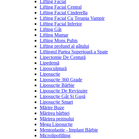
Lifting Facial
Lifting Facial Central
Lifting Facial Cinderella
Lifting Facial Cu Terapia Vampir
Lifting Facial Inferior
Lifting Gât
Lifting Mamar
Lifting Mons Pubis
Lifting profund al gâtului
Liftingul Partea Superioară a Spate
Lipectomie De Centură
Lipedemă
Liposculptură
Liposucție
Liposucție 360 Grade
Liposucție Bărbie
Liposucție De Revizuire
Liposucție Gât Şi Gușă
Liposucție Smart
Mărire Buze
Mărirea bărbiei
Mărirea penisului
Mega Liposucție
Mentoplastie - Implant Bărbie
Microlipofilling