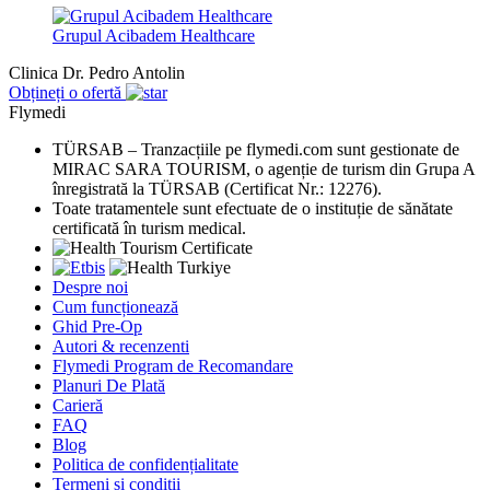
Grupul Acibadem Healthcare
Clinica Dr. Pedro Antolin
Obțineți o ofertă
Flymedi
TÜRSAB – Tranzacțiile pe flymedi.com sunt gestionate de
MIRAC SARA TOURISM, o agenție de turism din Grupa A
înregistrată la TÜRSAB (Certificat Nr.: 12276).
Toate tratamentele sunt efectuate de o instituție de sănătate
certificată în turism medical.
Despre noi
Cum funcționează
Ghid Pre-Op
Autori & recenzenti
Flymedi Program de Recomandare
Planuri De Plată
Carieră
FAQ
Blog
Politica de confidențialitate
Termeni și condiții