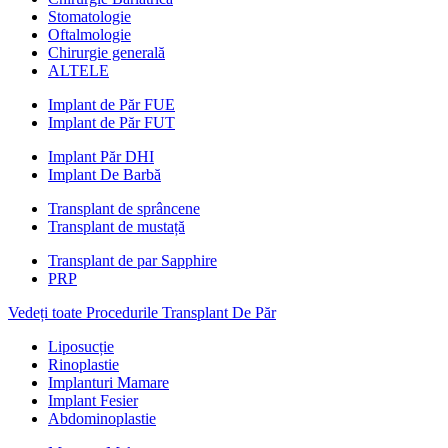
Stomatologie
Oftalmologie
Chirurgie generală
ALTELE
Implant de Păr FUE
Implant de Păr FUT
Implant Păr DHI
Implant De Barbă
Transplant de sprâncene
Transplant de mustață
Transplant de par Sapphire
PRP
Vedeți toate Procedurile Transplant De Păr
Liposucție
Rinoplastie
Implanturi Mamare
Implant Fesier
Abdominoplastie