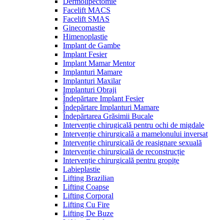
Dermolipectomie
Facelift MACS
Facelift SMAS
Ginecomastie
Himenoplastie
Implant de Gambe
Implant Fesier
Implant Mamar Mentor
Implanturi Mamare
Implanturi Maxilar
Implanturi Obraji
Îndepărtare Implant Fesier
Îndepărtare Implanturi Mamare
Îndepărtarea Grăsimii Bucale
Intervenție chirugicală pentru ochi de migdale
Intervenție chirurgicală a mamelonului inversat
Intervenție chirurgicală de reasignare sexuală
Intervenție chirurgicală de reconstrucție
Intervenție chirurgicală pentru gropițe
Labieplastie
Lifting Brazilian
Lifting Coapse
Lifting Corporal
Lifting Cu Fire
Lifting De Buze