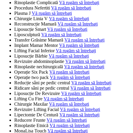
Rinoplastie Complicată
Vă rugăm să întrebați
Procedura Nefertiti
Vă rugăm să întrebați
Plasma J
Vă rugăm să întrebați
Chirurgie Linia V
Vă rugăm să întrebați
Reconstrucție Mamară
Vă rugăm să întrebați
Liposucție Smart
Vă rugăm să întrebați
Liposculptură
Vă rugăm să întrebați
Transfer Grăsime Mamară
Vă rugăm să întrebați
Implant Mamar Mentor
Vă rugăm să întrebați
Lifting Facial Inferior
Vă rugăm să întrebați
Liposucție Bărbie
Vă rugăm să întrebați
Revizuire abdominoplastie
Vă rugăm să întrebați
Rinoplastie nechirurgicală
Vă rugăm să întrebați
Operație Six Pack
Vă rugăm să întrebați
Operație two pack
Vă rugăm să întrebați
Reducție sâni pe pedic central
Vă rugăm să întrebați
Ridicare sâni pe pedic central
Vă rugăm să întrebați
Liposucție De Revizuire
Vă rugăm să întrebați
Lifting Cu Fire
Vă rugăm să întrebați
Chirurgie Maxilar
Vă rugăm să întrebați
Revizuire Lifting Facial
Vă rugăm să întrebați
Lipectomie De Centură
Vă rugăm să întrebați
Reducere Frunte
Vă rugăm să întrebați
Rinoplastie Etnică
Vă rugăm să întrebați
MonaLisa Touch
Vă rugăm să întrebați