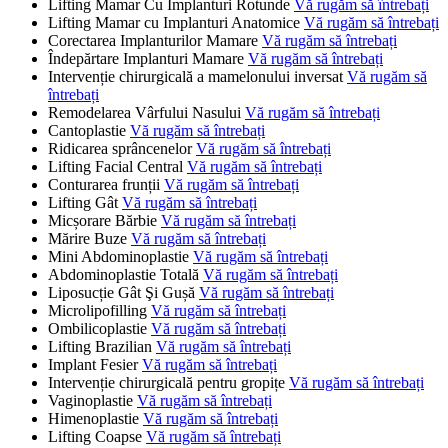
Lifting Mamar Cu Implanturi Rotunde
Vă rugăm să întrebați
Lifting Mamar cu Implanturi Anatomice
Vă rugăm să întrebați
Corectarea Implanturilor Mamare
Vă rugăm să întrebați
Îndepărtare Implanturi Mamare
Vă rugăm să întrebați
Intervenție chirurgicală a mamelonului inversat
Vă rugăm să
întrebați
Remodelarea Vârfului Nasului
Vă rugăm să întrebați
Cantoplastie
Vă rugăm să întrebați
Ridicarea sprâncenelor
Vă rugăm să întrebați
Lifting Facial Central
Vă rugăm să întrebați
Conturarea frunții
Vă rugăm să întrebați
Lifting Gât
Vă rugăm să întrebați
Micșorare Bărbie
Vă rugăm să întrebați
Mărire Buze
Vă rugăm să întrebați
Mini Abdominoplastie
Vă rugăm să întrebați
Abdominoplastie Totală
Vă rugăm să întrebați
Liposucție Gât Şi Gușă
Vă rugăm să întrebați
Microlipofilling
Vă rugăm să întrebați
Ombilicoplastie
Vă rugăm să întrebați
Lifting Brazilian
Vă rugăm să întrebați
Implant Fesier
Vă rugăm să întrebați
Intervenție chirurgicală pentru gropițe
Vă rugăm să întrebați
Vaginoplastie
Vă rugăm să întrebați
Himenoplastie
Vă rugăm să întrebați
Lifting Coapse
Vă rugăm să întrebați