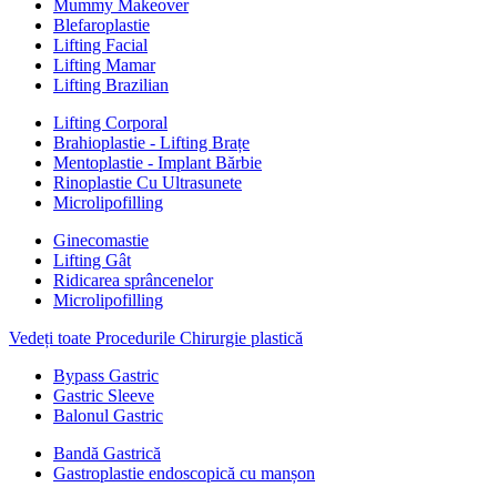
Mummy Makeover
Blefaroplastie
Lifting Facial
Lifting Mamar
Lifting Brazilian
Lifting Corporal
Brahioplastie - Lifting Brațe
Mentoplastie - Implant Bărbie
Rinoplastie Cu Ultrasunete
Microlipofilling
Ginecomastie
Lifting Gât
Ridicarea sprâncenelor
Microlipofilling
Vedeți toate Procedurile Chirurgie plastică
Bypass Gastric
Gastric Sleeve
Balonul Gastric
Bandă Gastrică
Gastroplastie endoscopică cu manșon