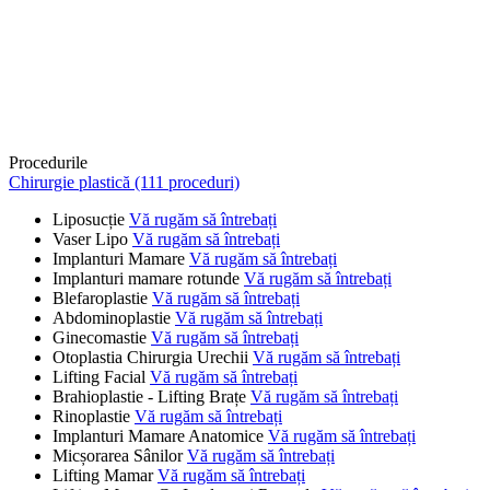
Procedurile
Chirurgie plastică (111 proceduri)
Liposucție
Vă rugăm să întrebați
Vaser Lipo
Vă rugăm să întrebați
Implanturi Mamare
Vă rugăm să întrebați
Implanturi mamare rotunde
Vă rugăm să întrebați
Blefaroplastie
Vă rugăm să întrebați
Abdominoplastie
Vă rugăm să întrebați
Ginecomastie
Vă rugăm să întrebați
Otoplastia Chirurgia Urechii
Vă rugăm să întrebați
Lifting Facial
Vă rugăm să întrebați
Brahioplastie - Lifting Brațe
Vă rugăm să întrebați
Rinoplastie
Vă rugăm să întrebați
Implanturi Mamare Anatomice
Vă rugăm să întrebați
Micșorarea Sânilor
Vă rugăm să întrebați
Lifting Mamar
Vă rugăm să întrebați