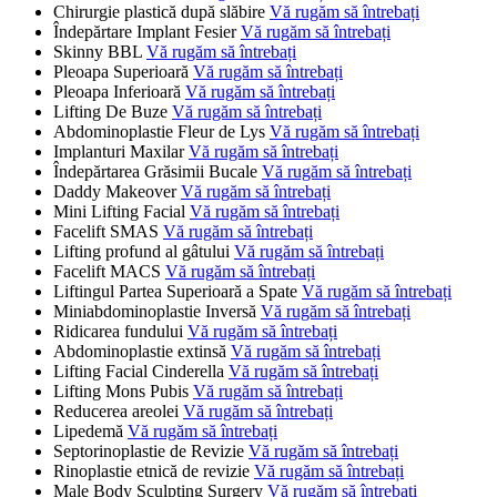
Chirurgie plastică după slăbire
Vă rugăm să întrebați
Îndepărtare Implant Fesier
Vă rugăm să întrebați
Skinny BBL
Vă rugăm să întrebați
Pleoapa Superioară
Vă rugăm să întrebați
Pleoapa Inferioară
Vă rugăm să întrebați
Lifting De Buze
Vă rugăm să întrebați
Abdominoplastie Fleur de Lys
Vă rugăm să întrebați
Implanturi Maxilar
Vă rugăm să întrebați
Îndepărtarea Grăsimii Bucale
Vă rugăm să întrebați
Daddy Makeover
Vă rugăm să întrebați
Mini Lifting Facial
Vă rugăm să întrebați
Facelift SMAS
Vă rugăm să întrebați
Lifting profund al gâtului
Vă rugăm să întrebați
Facelift MACS
Vă rugăm să întrebați
Liftingul Partea Superioară a Spate
Vă rugăm să întrebați
Miniabdominoplastie Inversă
Vă rugăm să întrebați
Ridicarea fundului
Vă rugăm să întrebați
Abdominoplastie extinsă
Vă rugăm să întrebați
Lifting Facial Cinderella
Vă rugăm să întrebați
Lifting Mons Pubis
Vă rugăm să întrebați
Reducerea areolei
Vă rugăm să întrebați
Lipedemă
Vă rugăm să întrebați
Septorinoplastie de Revizie
Vă rugăm să întrebați
Rinoplastie etnică de revizie
Vă rugăm să întrebați
Male Body Sculpting Surgery
Vă rugăm să întrebați