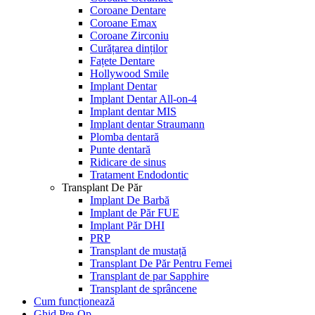
Coroane Dentare
Coroane Emax
Coroane Zirconiu
Curățarea dinților
Fațete Dentare
Hollywood Smile
Implant Dentar
Implant Dentar All-on-4
Implant dentar MIS
Implant dentar Straumann
Plomba dentară
Punte dentară
Ridicare de sinus
Tratament Endodontic
Transplant De Păr
Implant De Barbă
Implant de Păr FUE
Implant Păr DHI
PRP
Transplant de mustață
Transplant De Păr Pentru Femei
Transplant de par Sapphire
Transplant de sprâncene
Cum funcționează
Ghid Pre-Op