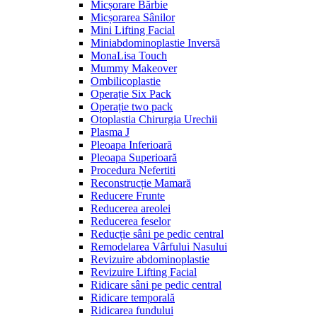
Micșorare Bărbie
Micșorarea Sânilor
Mini Lifting Facial
Miniabdominoplastie Inversă
MonaLisa Touch
Mummy Makeover
Ombilicoplastie
Operație Six Pack
Operație two pack
Otoplastia Chirurgia Urechii
Plasma J
Pleoapa Inferioară
Pleoapa Superioară
Procedura Nefertiti
Reconstrucție Mamară
Reducere Frunte
Reducerea areolei
Reducerea feselor
Reducție sâni pe pedic central
Remodelarea Vârfului Nasului
Revizuire abdominoplastie
Revizuire Lifting Facial
Ridicare sâni pe pedic central
Ridicare temporală
Ridicarea fundului