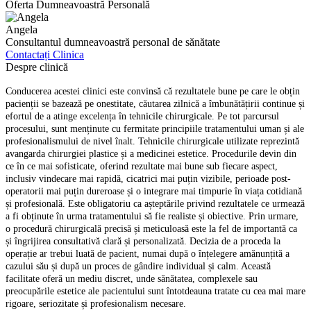
Oferta Dumneavoastră Personală
Angela
Consultantul dumneavoastră personal de sănătate
Contactați Clinica
Despre clinică
Conducerea acestei clinici este convinsă că rezultatele bune pe care le obțin
pacienții se bazează pe onestitate, căutarea zilnică a îmbunătățirii continue și
efortul de a atinge excelența în tehnicile chirurgicale. Pe tot parcursul
procesului, sunt menținute cu fermitate principiile tratamentului uman și ale
profesionalismului de nivel înalt. Tehnicile chirurgicale utilizate reprezintă
avangarda chirurgiei plastice și a medicinei estetice. Procedurile devin din
ce în ce mai sofisticate, oferind rezultate mai bune sub fiecare aspect,
inclusiv vindecare mai rapidă, cicatrici mai puțin vizibile, perioade post-
operatorii mai puțin dureroase și o integrare mai timpurie în viața cotidiană
și profesională. Este obligatoriu ca așteptările privind rezultatele ce urmează
a fi obținute în urma tratamentului să fie realiste și obiective. Prin urmare,
o procedură chirurgicală precisă și meticuloasă este la fel de importantă ca
și îngrijirea consultativă clară și personalizată. Decizia de a proceda la
operație ar trebui luată de pacient, numai după o înțelegere amănunțită a
cazului său și după un proces de gândire individual și calm. Această
facilitate oferă un mediu discret, unde sănătatea, complexele sau
preocupările estetice ale pacientului sunt întotdeauna tratate cu cea mai mare
rigoare, seriozitate și profesionalism necesare.