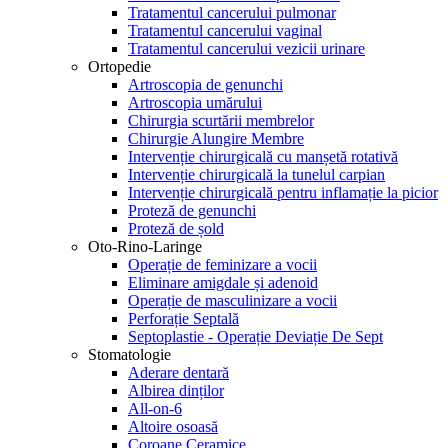
Tratamentul cancerului pulmonar
Tratamentul cancerului vaginal
Tratamentul cancerului vezicii urinare
Ortopedie
Artroscopia de genunchi
Artroscopia umărului
Chirurgia scurtării membrelor
Chirurgie Alungire Membre
Intervenție chirurgicală cu manșetă rotativă
Intervenție chirurgicală la tunelul carpian
Intervenție chirurgicală pentru inflamație la picior
Proteză de genunchi
Proteză de șold
Oto-Rino-Laringe
Operație de feminizare a vocii
Eliminare amigdale și adenoid
Operație de masculinizare a vocii
Perforație Septală
Septoplastie - Operație Deviație De Sept
Stomatologie
Aderare dentară
Albirea dinților
All-on-6
Altoire osoasă
Coroane Ceramice