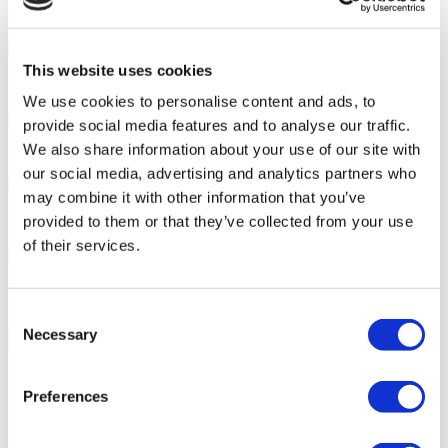
Cum vă poate ajuta Flymedi?
This website uses cookies
Asistență personală 7/24 pe tot parcursul călătoriei
We use cookies to personalise content and ads, to
provide social media features and to analyse our traffic.
We also share information about your use of our site with
Pachete medicale personalizate, all-inclusive
our social media, advertising and analytics partners who
may combine it with other information that you’ve
Reduceri speciale și beneficii pentru pacienții Flymedi
provided to them or that they’ve collected from your use
of their services.
Sfaturi precise de la consultanți cu experiență în domeniul sănătății
Consent
Necessary
Selection
Împrumuturi medicale și asigurări pentru îngrijiri medicale
Preferences
Clinici Similare