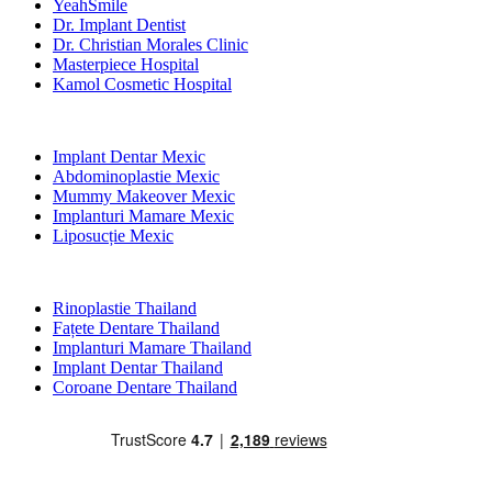
YeahSmile
Dr. Implant Dentist
Dr. Christian Morales Clinic
Masterpiece Hospital
Kamol Cosmetic Hospital
Tratamente Populare în Mexic
Implant Dentar Mexic
Abdominoplastie Mexic
Mummy Makeover Mexic
Implanturi Mamare Mexic
Liposucție Mexic
Tratamente Populare în Thailand
Rinoplastie Thailand
Fațete Dentare Thailand
Implanturi Mamare Thailand
Implant Dentar Thailand
Coroane Dentare Thailand