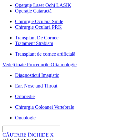
Operație Laser Ochi LASIK
Operație Cataractă
Chirurgie Oculară Smile
Chirurgie Oculară PRK
Transplant De Cornee
Tratament Strabism
Transplant de cornee artificială
Vedeți toate Procedurile Oftalmologie
Diagnosticul Imagistic
Ear, Nose and Throat
Ortopedie
Chirurgia Coloanei Vertebrale
Oncologie
CĂUTARE
ÎNCHIDE
X