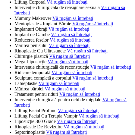
Lifting Corporal
Vă rugăm să întrebați
Intervenție chirurgicală de reasignare sexuală
Vă rugăm să
întrebați
Mummy Makeover
Vă rugăm să întrebați
Mentoplastie - Implant Bărbie
Vă rugăm să întrebați
Implanturi Obraji
Vă rugăm să întrebați
Implant de Gambe
Vă rugăm să întrebați
Reducerea feselor
Vă rugăm să întrebați
Mărirea penisului
Vă rugăm să întrebați
Rinoplastie Cu Ultrasunete
Vă rugăm să întrebați
Chirurgie plastică
Vă rugăm să întrebați
Mega Liposucție
Vă rugăm să întrebați
Intervenție chirurgicală de reconstrucție
Vă rugăm să întrebați
Ridicare temporală
Vă rugăm să întrebați
Sculptura completă a corpului
Vă rugăm să întrebați
Labieplastie
Vă rugăm să întrebați
Mărirea bărbiei
Vă rugăm să întrebați
Tratament pentru riduri
Vă rugăm să întrebați
Intervenție chirugicală pentru ochi de migdale
Vă rugăm să
întrebați
Lifting Facial Profund
Vă rugăm să întrebați
Lifting Facial Cu Terapia Vampir
Vă rugăm să întrebați
Liposucție 360 Grade
Vă rugăm să întrebați
Rinoplastie De Revizuire
Vă rugăm să întrebați
Septorinoplastie
Vă rugăm să întrebați