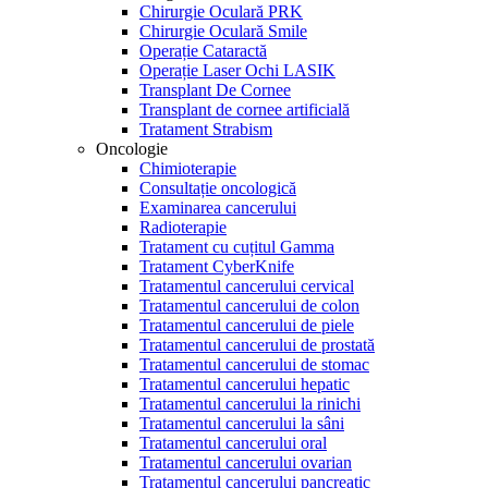
Chirurgie Oculară PRK
Chirurgie Oculară Smile
Operație Cataractă
Operație Laser Ochi LASIK
Transplant De Cornee
Transplant de cornee artificială
Tratament Strabism
Oncologie
Chimioterapie
Consultație oncologică
Examinarea cancerului
Radioterapie
Tratament cu cuțitul Gamma
Tratament CyberKnife
Tratamentul cancerului cervical
Tratamentul cancerului de colon
Tratamentul cancerului de piele
Tratamentul cancerului de prostată
Tratamentul cancerului de stomac
Tratamentul cancerului hepatic
Tratamentul cancerului la rinichi
Tratamentul cancerului la sâni
Tratamentul cancerului oral
Tratamentul cancerului ovarian
Tratamentul cancerului pancreatic