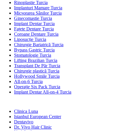
Rinoplastie Turcia
Implanturi Mamare Turcia
Micșorarea Sânilor Turcia
Ginecomastie Turcia
Implant Dentar Turcia
Fațete Dentare Turcia
Coroane Dentare Turcia
Liposucție Turcia
Chirurgie Bariatrică Turcia
Bypass Gastric Turcia
Stomatologie Turcia
Lifting Brazilian Turcia
Transplant De Păr Turcia
Chirurgie plastică Turcia
Hollywood Smile Turcia
All-on-6 Turcia
Operație Six Pack Turcia
Implant Dentar All-on-4 Turcia
Clinici Populare
Clinica Luna
Istanbul European Center
Dentavivo
Dr. Vivo Hair Clinic