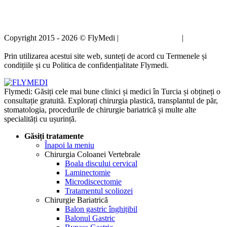
Copyright 2015 - 2026 © FlyMedi |
Termeni și condiții
|
Politica de
confidențialitate
Prin utilizarea acestui site web, sunteți de acord cu Termenele și
condițiile și cu Politica de confidențialitate Flymedi.
Flymedi: Găsiți cele mai bune clinici și medici în Turcia și obțineți o
consultație gratuită. Explorați chirurgia plastică, transplantul de păr,
stomatologia, procedurile de chirurgie bariatrică și multe alte
specialități cu ușurință.
Găsiți tratamente
Înapoi la meniu
Chirurgia Coloanei Vertebrale
Boala discului cervical
Laminectomie
Microdiscectomie
Tratamentul scoliozei
Chirurgie Bariatrică
Balon gastric înghițibil
Balonul Gastric