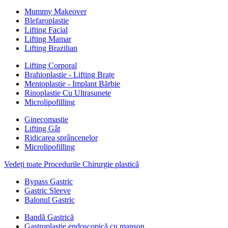
Mummy Makeover
Blefaroplastie
Lifting Facial
Lifting Mamar
Lifting Brazilian
Lifting Corporal
Brahioplastie - Lifting Brațe
Mentoplastie - Implant Bărbie
Rinoplastie Cu Ultrasunete
Microlipofilling
Ginecomastie
Lifting Gât
Ridicarea sprâncenelor
Microlipofilling
Vedeți toate Procedurile Chirurgie plastică
Bypass Gastric
Gastric Sleeve
Balonul Gastric
Bandă Gastrică
Gastroplastie endoscopică cu manșon