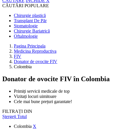
CĂUTARE
ÎNCHIDE
X
CĂUTĂRI POPULARE
Chirurgie plastică
Transplant De Păr
Stomatologie
Chirurgie Bariatrică
Oftalmologie
Pagina Principala
Medicina Reproductiva
FIV
Donator de ovocite FIV
Colombia
Donator de ovocite FIV
în Colombia
Primiți servicii medicale de top
Vizitați locuri uimitoare
Cele mai bune prețuri garantate!
FILTRAȚI DIN
Ștergeți Totul
Colombia
X