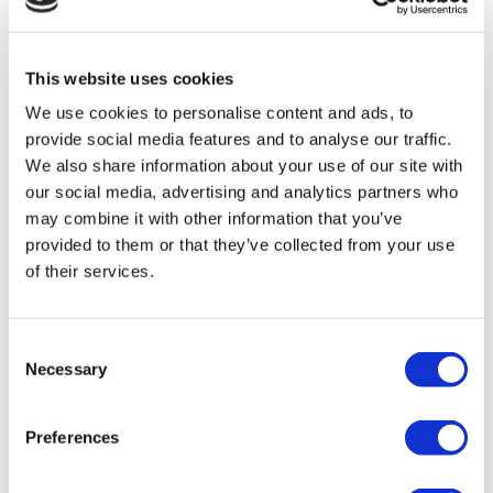
Rinoplastie Turcia
Implanturi Mamare Turcia
Micșorarea Sânilor Turcia
Ginecomastie Turcia
This website uses cookies
Implant Dentar Turcia
Fațete Dentare Turcia
We use cookies to personalise content and ads, to
Coroane Dentare Turcia
provide social media features and to analyse our traffic.
Liposucție Turcia
We also share information about your use of our site with
Chirurgie Bariatrică Turcia
Bypass Gastric Turcia
our social media, advertising and analytics partners who
Stomatologie Turcia
may combine it with other information that you’ve
Lifting Brazilian Turcia
provided to them or that they’ve collected from your use
Transplant De Păr Turcia
Chirurgie plastică Turcia
of their services.
Hollywood Smile Turcia
All-on-6 Turcia
Operație Six Pack Turcia
Consent
Implant Dentar All-on-4 Turcia
Necessary
Selection
Clinici Populare
Clinica Luna
Preferences
Istanbul European Center
Dentavivo
Dr. Vivo Hair Clinic