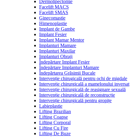
Dermolipectomie
Facelift MACS
Facelift SMAS
Ginecomastie
Himenoplastie
Implant de Gambe
Implant Fesier
Implant Mamar Mentor
Implanturi Mamare
Implanturi Maxilar
Implanturi Obraji
Îndepărtare Implant Fesier
Îndepărtare Implanturi Mamare
Îndepărtarea Grăsimii Bucale
Intervenție chirugicală pentru ochi de migdale
Intervenție chirurgicală a mamelonului inversat
Intervenție chirurgicală de reasignare sexuală
Intervenție chirurgicală de reconstrucție
Intervenție chirurgicală pentru gropițe
Labieplastie
Lifting Brazilian
Lifting Coapse
Lifting Corporal
Lifting Cu Fire
Lifting De Buze