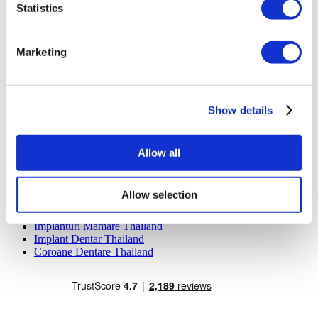
YeahSmile
Statistics
Dr. Implant Dentist
Dr. Christian Morales Clinic
Masterpiece Hospital
Marketing
Kamol Cosmetic Hospital
Tratamente Populare în Mexic
Implant Dentar Mexic
Show details
Abdominoplastie Mexic
Mummy Makeover Mexic
Implanturi Mamare Mexic
Allow all
Liposucție Mexic
Tratamente Populare în Thailand
Allow selection
Rinoplastie Thailand
Fațete Dentare Thailand
Implanturi Mamare Thailand
Implant Dentar Thailand
Coroane Dentare Thailand