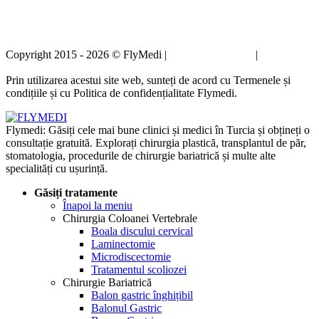
Copyright 2015 - 2026 © FlyMedi |
Termeni și condiții
|
Politica de
confidențialitate
Prin utilizarea acestui site web, sunteți de acord cu Termenele și
condițiile și cu Politica de confidențialitate Flymedi.
Flymedi: Găsiți cele mai bune clinici și medici în Turcia și obțineți o
consultație gratuită. Explorați chirurgia plastică, transplantul de păr,
stomatologia, procedurile de chirurgie bariatrică și multe alte
specialități cu ușurință.
Găsiți tratamente
Înapoi la meniu
Chirurgia Coloanei Vertebrale
Boala discului cervical
Laminectomie
Microdiscectomie
Tratamentul scoliozei
Chirurgie Bariatrică
Balon gastric înghițibil
Balonul Gastric