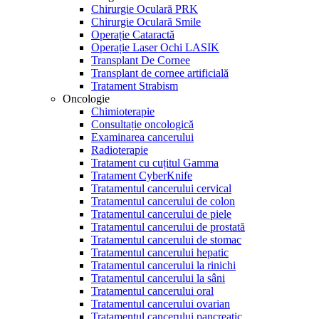
Chirurgie Oculară PRK
Chirurgie Oculară Smile
Operație Cataractă
Operație Laser Ochi LASIK
Transplant De Cornee
Transplant de cornee artificială
Tratament Strabism
Oncologie
Chimioterapie
Consultație oncologică
Examinarea cancerului
Radioterapie
Tratament cu cuțitul Gamma
Tratament CyberKnife
Tratamentul cancerului cervical
Tratamentul cancerului de colon
Tratamentul cancerului de piele
Tratamentul cancerului de prostată
Tratamentul cancerului de stomac
Tratamentul cancerului hepatic
Tratamentul cancerului la rinichi
Tratamentul cancerului la sâni
Tratamentul cancerului oral
Tratamentul cancerului ovarian
Tratamentul cancerului pancreatic