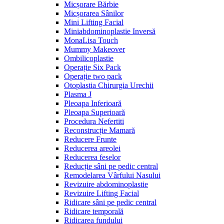
Micșorare Bărbie
Micșorarea Sânilor
Mini Lifting Facial
Miniabdominoplastie Inversă
MonaLisa Touch
Mummy Makeover
Ombilicoplastie
Operație Six Pack
Operație two pack
Otoplastia Chirurgia Urechii
Plasma J
Pleoapa Inferioară
Pleoapa Superioară
Procedura Nefertiti
Reconstrucție Mamară
Reducere Frunte
Reducerea areolei
Reducerea feselor
Reducție sâni pe pedic central
Remodelarea Vârfului Nasului
Revizuire abdominoplastie
Revizuire Lifting Facial
Ridicare sâni pe pedic central
Ridicare temporală
Ridicarea fundului