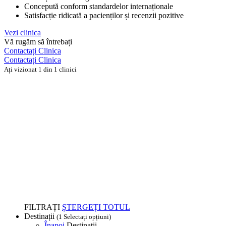
Concepută conform standardelor internaționale
Satisfacție ridicată a pacienților și recenzii pozitive
Vezi clinica
Vă rugăm să întrebați
Contactați Clinica
Contactați Clinica
Ați vizionat 1 din 1 clinici
FILTRAȚI
ȘTERGEȚI TOTUL
Destinații
(1 Selectați opțiuni)
Înapoi
Destinații