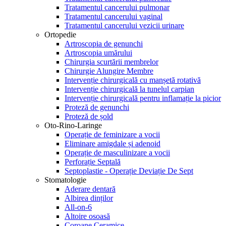
Tratamentul cancerului pulmonar
Tratamentul cancerului vaginal
Tratamentul cancerului vezicii urinare
Ortopedie
Artroscopia de genunchi
Artroscopia umărului
Chirurgia scurtării membrelor
Chirurgie Alungire Membre
Intervenție chirurgicală cu manșetă rotativă
Intervenție chirurgicală la tunelul carpian
Intervenție chirurgicală pentru inflamație la picior
Proteză de genunchi
Proteză de șold
Oto-Rino-Laringe
Operație de feminizare a vocii
Eliminare amigdale și adenoid
Operație de masculinizare a vocii
Perforație Septală
Septoplastie - Operație Deviație De Sept
Stomatologie
Aderare dentară
Albirea dinților
All-on-6
Altoire osoasă
Coroane Ceramice