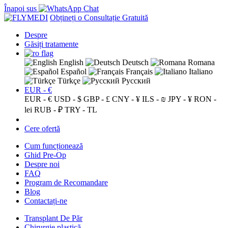
Înapoi sus
Obțineți o Consultație Gratuită
Despre
Găsiți tratamente
English
Deutsch
Romana
Español
Français
Italiano
Türkçe
Русский
EUR - €
EUR - €
USD - $
GBP - £
CNY - ¥
ILS - ₪
JPY - ¥
RON -
lei
RUB - ₽
TRY - TL
Cere ofertă
Cum funcționează
Ghid Pre-Op
Despre noi
FAQ
Program de Recomandare
Blog
Contactați-ne
Transplant De Păr
Chirurgie plastică