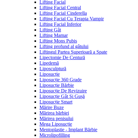
Lifting Facial
Lifting Facial Central
Lifting Facial Cinderella
Lifting Facial Cu Terapia Vampir
Lifting Facial Inferior
Lifting Gât
Lifting Mamar
Lifting Mons Pubis
Lifting profund al gâtului
Liftingul Partea Superioară a Spate
Lipectomie De Centură
Lipedemă
Liposculptură
Liposucție
Liposucție 360 Grade
Liposucție Bărbie
Liposucție De Revizuire
Liposucție Gât Şi Gușă
Liposucție Smart
Mărire Buze
Mărirea bărbiei
Mărirea penisului
Mega Liposucție
Mentoplastie - Implant Bărbie
Microlipofilling