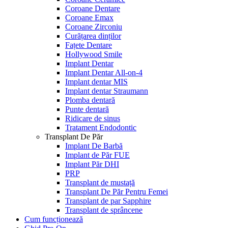
Coroane Dentare
Coroane Emax
Coroane Zirconiu
Curățarea dinților
Fațete Dentare
Hollywood Smile
Implant Dentar
Implant Dentar All-on-4
Implant dentar MIS
Implant dentar Straumann
Plomba dentară
Punte dentară
Ridicare de sinus
Tratament Endodontic
Transplant De Păr
Implant De Barbă
Implant de Păr FUE
Implant Păr DHI
PRP
Transplant de mustață
Transplant De Păr Pentru Femei
Transplant de par Sapphire
Transplant de sprâncene
Cum funcționează