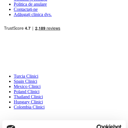
Politica de anulare
Contactați-ne
Adăugați clinica dvs.
Destinații Populare
Turcia Clinici
Spain Clinici
Mexico Clinici
Poland Clinici
Thailand Clinici
Hungary Clinici
Colombia Clinici
Tratamente Populare în Turcia
Gastric Sleeve Turcia