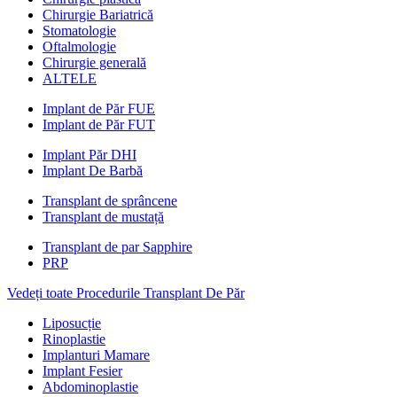
Chirurgie Bariatrică
Stomatologie
Oftalmologie
Chirurgie generală
ALTELE
Implant de Păr FUE
Implant de Păr FUT
Implant Păr DHI
Implant De Barbă
Transplant de sprâncene
Transplant de mustață
Transplant de par Sapphire
PRP
Vedeți toate Procedurile Transplant De Păr
Liposucție
Rinoplastie
Implanturi Mamare
Implant Fesier
Abdominoplastie