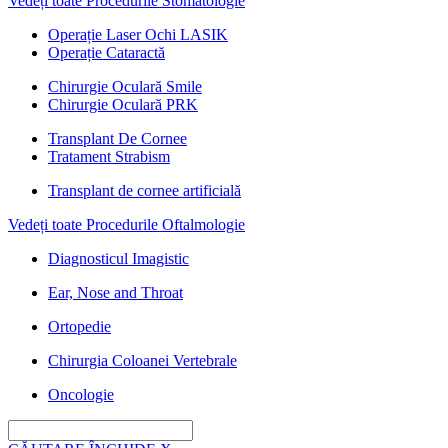
Vedeți toate Procedurile Stomatologie
Operație Laser Ochi LASIK
Operație Cataractă
Chirurgie Oculară Smile
Chirurgie Oculară PRK
Transplant De Cornee
Tratament Strabism
Transplant de cornee artificială
Vedeți toate Procedurile Oftalmologie
Diagnosticul Imagistic
Ear, Nose and Throat
Ortopedie
Chirurgia Coloanei Vertebrale
Oncologie