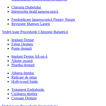
Chirugia Diabetului
Interpoziția ileală laparoscopică
Fundoplicare laparoscopică Floppy Nissen
Revizuire Manșon Gastric
Vedeți toate Procedurile Chirurgie Bariatrică
Implant Dentar
Fațete Dentare
Punte dentară
Implant Dentar All-on-4
Altoire osoasă
Plomba dentară
Albirea dinților
Ridicare de sinus
Hollywood Smile
Tratament Endodontic
Curățarea dinților
Coroane Dentare