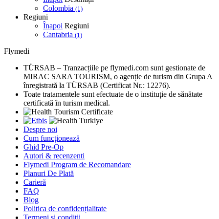
Colombia
(1)
Regiuni
Înapoi
Regiuni
Cantabria
(1)
Flymedi
TÜRSAB – Tranzacțiile pe flymedi.com sunt gestionate de
MIRAC SARA TOURISM, o agenție de turism din Grupa A
înregistrată la TÜRSAB (Certificat Nr.: 12276).
Toate tratamentele sunt efectuate de o instituție de sănătate
certificată în turism medical.
Despre noi
Cum funcționează
Ghid Pre-Op
Autori & recenzenti
Flymedi Program de Recomandare
Planuri De Plată
Carieră
FAQ
Blog
Politica de confidențialitate
Termeni și condiții