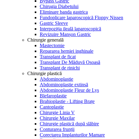
Bypass Gastric
Chirugia Diabetului
Eliminare banda gastrica
Fundoplicare laparoscopică Floppy Nissen
Gastric Sleeve
Interpoziția ileală laparoscopică
Revizuire Manșon Gastric
Chirurgie generală
Mastectomie
Repararea herniei inghinale
Transplant de ficat
Transplant De Măduvă Osoasă
Transplant de rinichi
Chirurgie plastică
Abdominoplastie
Abdominoplastie extinsă
Abdominoplastie Fleur de Lys
Blefaroplastie
Brahioplastie - Lifting Brațe
Cantoplastie
Chirurgie Linia V
Chirurgie Maxilar
Chirurgie plastică după slăbire
Conturarea frunții
Corectarea Implanturilor Mamare