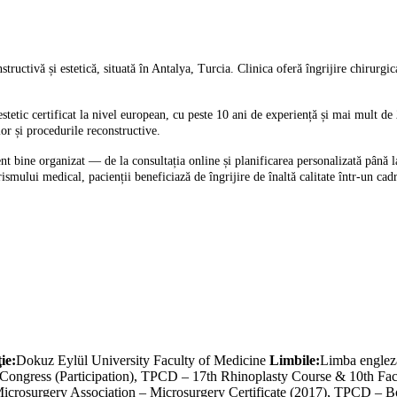
tructivă și estetică, situată în Antalya, Turcia. Clinica oferă îngrijire chirurgic
tetic certificat la nivel european, cu peste 10 ani de experiență și mai mult de
lor și procedurile reconstructive.
nt bine organizat — de la consultația online și planificarea personalizată până la
mului medical, pacienții beneficiază de îngrijire de înaltă calitate într-un cadr
ie:
Dokuz Eylül University Faculty of Medicine
Limbile:
Limba englez
ngress (Participation), TPCD – 17th Rhinoplasty Course & 10th Facial 
 Microsurgery Association – Microsurgery Certificate (2017), TPCD –