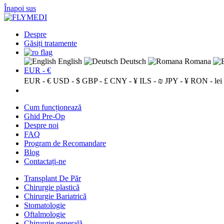
Înapoi sus
Despre
Găsiți tratamente
English
Deutsch
Romana
EUR - €
EUR - €
USD - $
GBP - £
CNY - ¥
ILS - ₪
JPY - ¥
RON - lei
Cum funcționează
Ghid Pre-Op
Despre noi
FAQ
Program de Recomandare
Blog
Contactați-ne
Transplant De Păr
Chirurgie plastică
Chirurgie Bariatrică
Stomatologie
Oftalmologie
Chirurgie generală