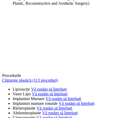
Plastic, Reconstructive and Aesthetic Surgery)
Procedurile
Chirurgie plastică (113 proceduri)
Liposucție
Vă rugăm să întrebați
Vaser Lipo
Vă rugăm să întrebați
Implanturi Mamare
Vă rugăm să întrebați
Implanturi mamare rotunde
Vă rugăm să întrebați
Blefaroplastie
Vă rugăm să întrebați
Abdominoplastie
Vă rugăm să întrebați
Ginecomastie
Vă rugăm să întrebați