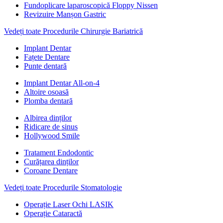
Fundoplicare laparoscopică Floppy Nissen
Revizuire Manșon Gastric
Vedeți toate Procedurile Chirurgie Bariatrică
Implant Dentar
Fațete Dentare
Punte dentară
Implant Dentar All-on-4
Altoire osoasă
Plomba dentară
Albirea dinților
Ridicare de sinus
Hollywood Smile
Tratament Endodontic
Curățarea dinților
Coroane Dentare
Vedeți toate Procedurile Stomatologie
Operație Laser Ochi LASIK
Operație Cataractă