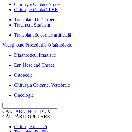
Chirurgie Oculară Smile
Chirurgie Oculară PRK
Transplant De Cornee
Tratament Strabism
Transplant de cornee artificială
Vedeți toate Procedurile Oftalmologie
Diagnosticul Imagistic
Ear, Nose and Throat
Ortopedie
Chirurgia Coloanei Vertebrale
Oncologie
CĂUTARE
ÎNCHIDE
X
CĂUTĂRI POPULARE
Chirurgie plastică
Transplant De Păr