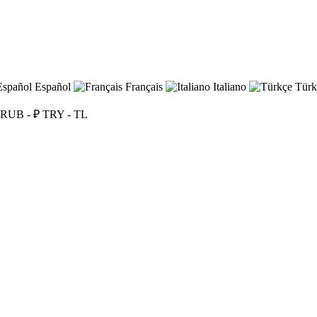
Español
Français
Italiano
Türk
RUB - ₽
TRY - TL