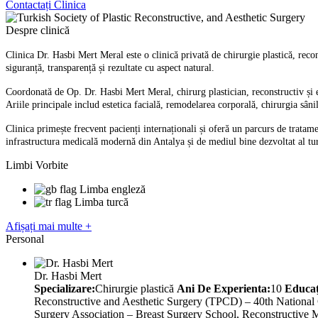
Contactați Clinica
Despre clinică
Clinica Dr. Hasbi Mert Meral este o clinică privată de chirurgie plastică, recons
siguranță, transparență și rezultate cu aspect natural.
Coordonată de Op. Dr. Hasbi Mert Meral, chirurg plastician, reconstructiv și es
Ariile principale includ estetica facială, remodelarea corporală, chirurgia sâni
Clinica primește frecvent pacienți internaționali și oferă un parcurs de tratame
infrastructura medicală modernă din Antalya și de mediul bine dezvoltat al turis
Limbi Vorbite
Limba engleză
Limba turcă
Afișați mai multe +
Personal
Dr. Hasbi Mert
Specializare:
Chirurgie plastică
Ani De Experienta:
10
Educaţ
Reconstructive and Aesthetic Surgery (TPCD) – 40th National Co
Surgery Association – Breast Surgery School, Reconstructive