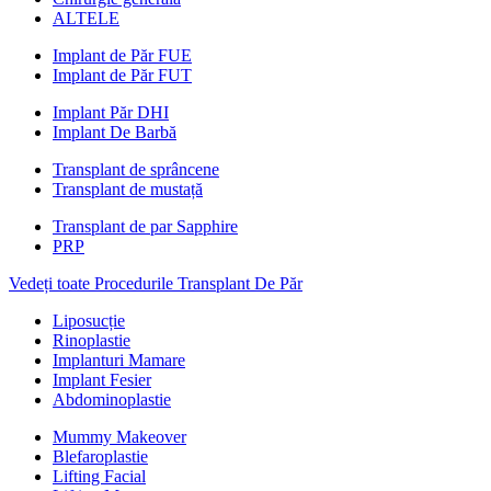
ALTELE
Implant de Păr FUE
Implant de Păr FUT
Implant Păr DHI
Implant De Barbă
Transplant de sprâncene
Transplant de mustață
Transplant de par Sapphire
PRP
Vedeți toate Procedurile Transplant De Păr
Liposucție
Rinoplastie
Implanturi Mamare
Implant Fesier
Abdominoplastie
Mummy Makeover
Blefaroplastie
Lifting Facial