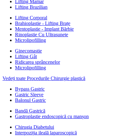
Lifting Mamar
Lifting Brazilian
Lifting Corporal
Brahioplastie - Lifting Brațe
Mentoplastie - Implant Bărbie
Rinoplastie Cu Ultrasunete
Microlipofilling
Ginecomastie
Lifting Gât
Ridicarea sprâncenelor
Microlipofilling
Vedeți toate Procedurile Chirurgie plastică
Bypass Gastric
Gastric Sleeve
Balonul Gastric
Bandă Gastrică
Gastroplastie endoscopică cu manșon
Chirugia Diabetului
Interpoziția ileală laparoscopică