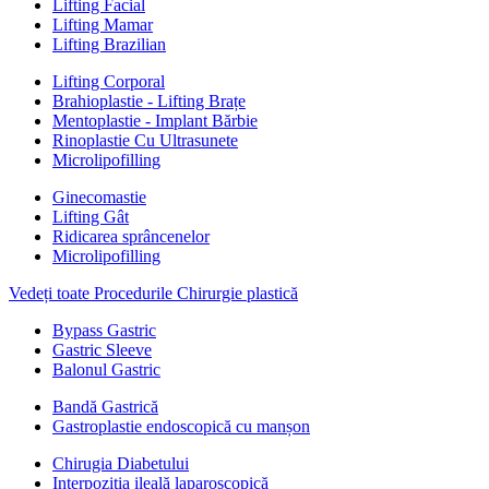
Lifting Facial
Lifting Mamar
Lifting Brazilian
Lifting Corporal
Brahioplastie - Lifting Brațe
Mentoplastie - Implant Bărbie
Rinoplastie Cu Ultrasunete
Microlipofilling
Ginecomastie
Lifting Gât
Ridicarea sprâncenelor
Microlipofilling
Vedeți toate Procedurile Chirurgie plastică
Bypass Gastric
Gastric Sleeve
Balonul Gastric
Bandă Gastrică
Gastroplastie endoscopică cu manșon
Chirugia Diabetului
Interpoziția ileală laparoscopică