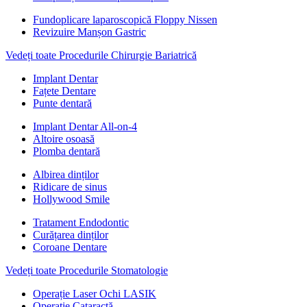
Fundoplicare laparoscopică Floppy Nissen
Revizuire Manșon Gastric
Vedeți toate Procedurile Chirurgie Bariatrică
Implant Dentar
Fațete Dentare
Punte dentară
Implant Dentar All-on-4
Altoire osoasă
Plomba dentară
Albirea dinților
Ridicare de sinus
Hollywood Smile
Tratament Endodontic
Curățarea dinților
Coroane Dentare
Vedeți toate Procedurile Stomatologie
Operație Laser Ochi LASIK
Operație Cataractă