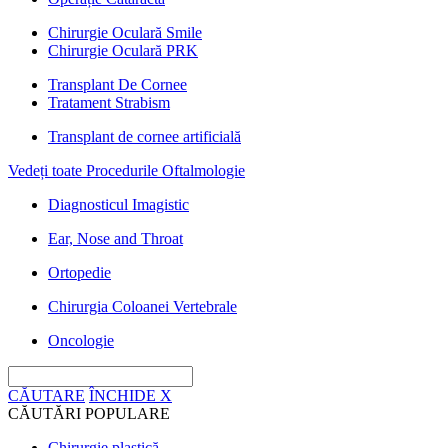
Chirurgie Oculară Smile
Chirurgie Oculară PRK
Transplant De Cornee
Tratament Strabism
Transplant de cornee artificială
Vedeți toate Procedurile Oftalmologie
Diagnosticul Imagistic
Ear, Nose and Throat
Ortopedie
Chirurgia Coloanei Vertebrale
Oncologie
CĂUTARE
ÎNCHIDE
X
CĂUTĂRI POPULARE
Chirurgie plastică