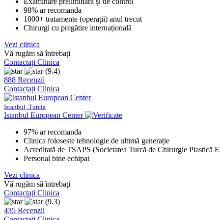
Examinare preliminară și de control
98% ar recomanda
1000+ tratamente (operații) anul trecut
Chirurgi cu pregătire internațională
Vezi clinica
Vă rugăm să întrebați
Contactați Clinica
(9.4)
888 Recenzii
Contactați Clinica
Istanbul, Turcia
Istanbul European Center
97% ar recomanda
Clinica folosește tehnologie de ultimă generație
Acreditată de TSAPS (Societatea Turcă de Chirurgie Plastică Es
Personal bine echipat
Vezi clinica
Vă rugăm să întrebați
Contactați Clinica
(9.3)
435 Recenzii
Contactați Clinica