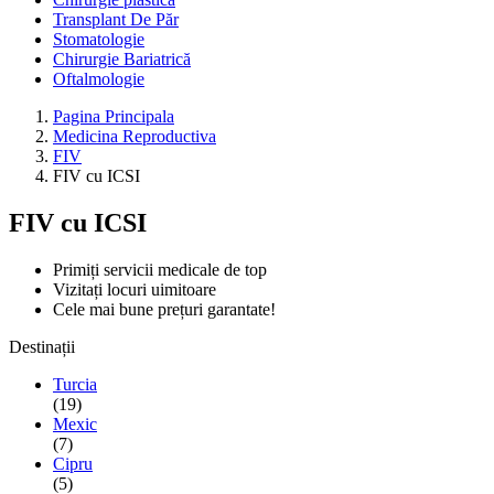
Transplant De Păr
Stomatologie
Chirurgie Bariatrică
Oftalmologie
Pagina Principala
Medicina Reproductiva
FIV
FIV cu ICSI
FIV cu ICSI
Primiți servicii medicale de top
Vizitați locuri uimitoare
Cele mai bune prețuri garantate!
Destinații
Turcia
(19)
Mexic
(7)
Cipru
(5)