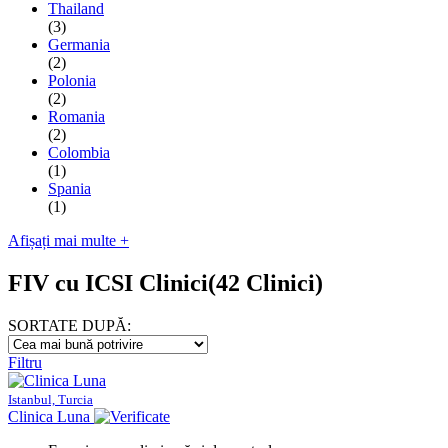
Thailand
(3)
Germania
(2)
Polonia
(2)
Romania
(2)
Colombia
(1)
Spania
(1)
Afișați mai multe +
FIV cu ICSI Clinici
(42 Clinici)
SORTATE DUPĂ:
Filtru
Istanbul, Turcia
Clinica Luna