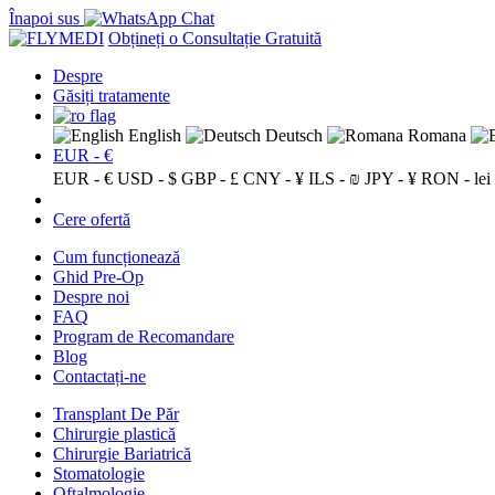
Înapoi sus
Obțineți o Consultație Gratuită
Despre
Găsiți tratamente
English
Deutsch
Romana
EUR - €
EUR - €
USD - $
GBP - £
CNY - ¥
ILS - ₪
JPY - ¥
RON - lei
Cere ofertă
Cum funcționează
Ghid Pre-Op
Despre noi
FAQ
Program de Recomandare
Blog
Contactați-ne
Transplant De Păr
Chirurgie plastică
Chirurgie Bariatrică
Stomatologie
Oftalmologie