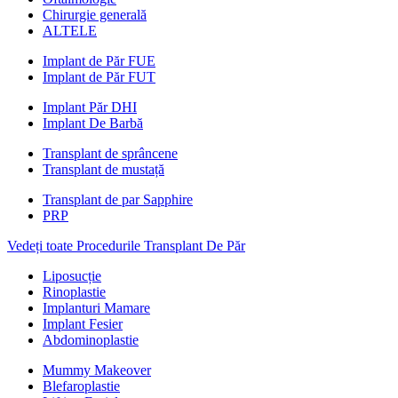
Chirurgie generală
ALTELE
Implant de Păr FUE
Implant de Păr FUT
Implant Păr DHI
Implant De Barbă
Transplant de sprâncene
Transplant de mustață
Transplant de par Sapphire
PRP
Vedeți toate Procedurile Transplant De Păr
Liposucție
Rinoplastie
Implanturi Mamare
Implant Fesier
Abdominoplastie
Mummy Makeover
Blefaroplastie