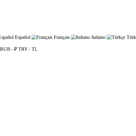
Español
Français
Italiano
Türk
RUB - ₽
TRY - TL